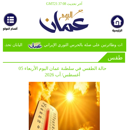
آخر تحديث GMT21:37:08
الرئيسية
أخبارعاجلة
رياضة
ثقافة
ات وطائرتين على صلة بالحرس الثوري الإيراني
اليابان تحذر من 
طقس
إقتصاد
حالة الطقس في سلطنة عمان اليوم الأربعاء 05
فن
أغسطس/ آب 2026
وموسيقى
أزياء
صحة
وتغذية
سياحة