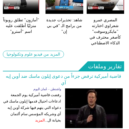
المصري عمرو
شاهد: تحذيرات جديدة
"أمازون" تطلق روبوتاً
شعراوي اختارته
من برامج الـ "في بي
منزليًا أطلقت عليه
"مايكروسوفت"
إن"
اسم "أسترو"
كأصغر محترف في
الذكاء الاصطناعي
المزيد من فيديو علوم وتكنولوجيا
تقارير وملفات
قاضية أميركية ترفض جزءاً من دعوى إيلون ماسك ضد أوبن إيه
آي
واشنطن - عُمان اليوم
رفضت قاضية أميركية يوم الجمعة
ادعاءات احتيال قدمها إيلون ماسك في
دعواه التي يتهم فيها شركة أوبن إيه
آي وشريكه المؤسس سام ألتمان
بخيانة ال...
المزيد