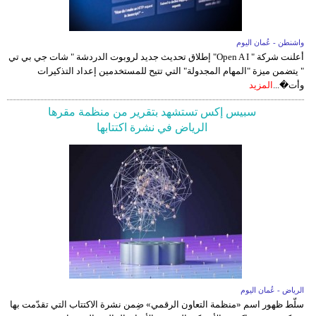
واشنطن - عُمان اليوم
أعلنت شركة " Open A I" إطلاق تحديث جديد لروبوت الدردشة " شات جي بي تي
" يتضمن ميزة "المهام المجدولة" التي تتيح للمستخدمين إعداد التذكيرات
وأت�...
المزيد
سبيس إكس تستشهد بتقرير من منظمة مقرها
الرياض في نشرة اكتتابها
الرياض - عُمان اليوم
سلّط ظهور اسم «منظمة التعاون الرقمي» ضِمن نشرة الاكتتاب التي تقدّمت بها