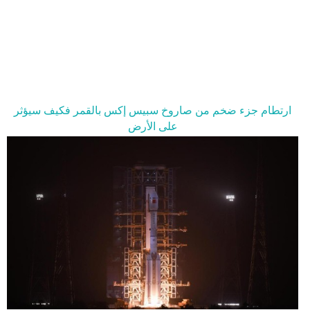
فيديو
سيارات
ارتطام جزء ضخم من صاروخ سبيس إكس بالقمر فكيف سيؤثر
على الأرض