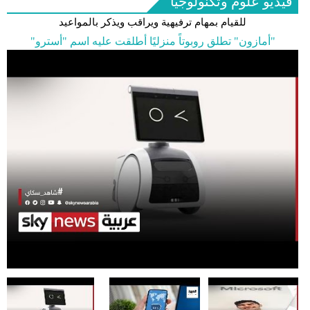
فيديو علوم وتكنولوجيا
للقيام بمهام ترفيهية ويراقب ويذكر بالمواعيد
"أمازون" تطلق روبوتاً منزليًا أطلقت عليه اسم "أسترو"