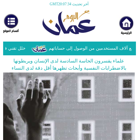
آخر تحديث GMT20:07:34
الرئيسية
أخبارعاجلة
رياضة
ثقافة
ع آلاف المستخدمين من الوصول إلى حساباتهم
خلل تقني في مايك
علماء يفسرون الحاسة السادسة لدى الإنسان ويربطونها
إقتصاد
بالاضطرابات النفسية وأبحاث تظهرها أقل دقة لدى النساء
فن
وموسيقى
أزياء
صحة
وتغذية
سياحة