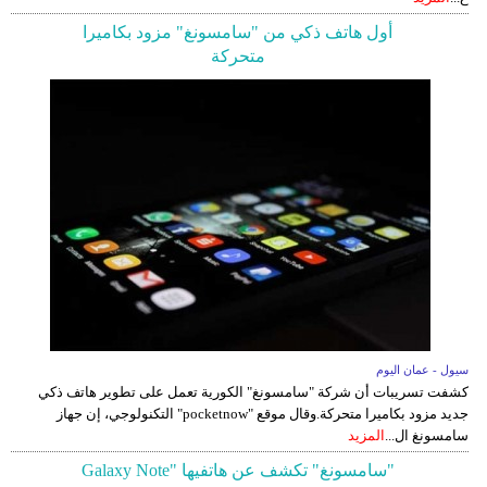
أول هاتف ذكي من "سامسونغ" مزود بكاميرا
متحركة
سيول - عمان اليوم
كشفت تسريبات أن شركة "سامسونغ" الكورية تعمل على تطوير هاتف ذكي
جديد مزود بكاميرا متحركة.وقال موقع "pocketnow" التكنولوجي، إن جهاز
سامسونغ ال...
المزيد
"سامسونغ" تكشف عن هاتفيها "Galaxy Note