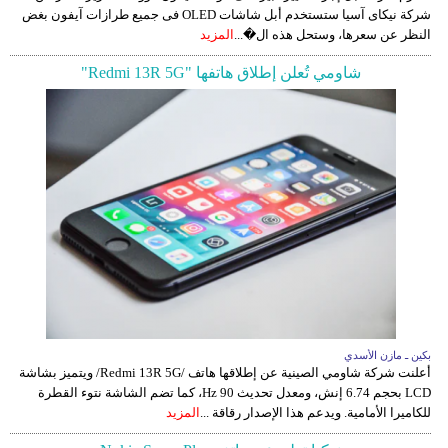
شركة نيكاى آسيا ستستخدم أبل شاشات OLED فى جميع طرازات آيفون بغض
النظر عن سعرها، وستحل هذه ال�...
المزيد
شاومي تُعلن إطلاق هاتفها "Redmi 13R 5G"
بكين ـ مازن الأسدي
أعلنت شركة شاومي الصينية عن إطلاقها هاتف /Redmi 13R 5G/ ويتميز بشاشة
LCD بحجم 6.74 إنش، ومعدل تحديث 90 Hz، كما تضم الشاشة نتوء القطرة
للكاميرا الأمامية. ويدعم هذا الإصدار رقاقة ...
المزيد