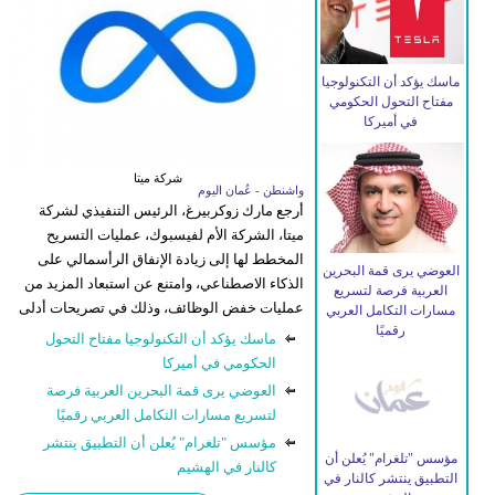
ماسك يؤكد أن التكنولوجيا
مفتاح التحول الحكومي
في أميركا
شركة ميتا
واشنطن - عُمان اليوم
أرجع مارك زوكربيرغ، الرئيس التنفيذي لشركة
ميتا، الشركة الأم لفيسبوك، عمليات التسريح
المخطط لها إلى زيادة الإنفاق الرأسمالي على
العوضي يرى قمة البحرين
الذكاء الاصطناعي، وامتنع عن استبعاد المزيد من
العربية فرصة لتسريع
عمليات خفض الوظائف، وذلك في تصريحات أدلى
مسارات التكامل العربي
رقميًا
بها للموظفين خلال اجتماع عام للشركة يوم
ماسك يؤكد أن التكنولوجيا مفتاح التحول
الخميس.وقال زوكربيرغ خلال الاجتماع،
الحكومي في أميركا
بحسب...
المزيد
العوضي يرى قمة البحرين العربية فرصة
لتسريع مسارات التكامل العربي رقميًا
مؤسس "تلغرام" يُعلن أن التطبيق ينتشر
مؤسس "تلغرام" يُعلن أن
كالنار في الهشيم
التطبيق ينتشر كالنار في