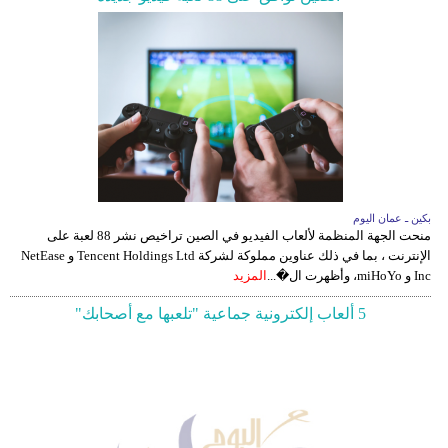
بكين ـ عمان اليوم
منحت الجهة المنظمة لألعاب الفيديو في الصين تراخيص نشر 88 لعبة على
الإنترنت ، بما في ذلك عناوين مملوكة لشركة Tencent Holdings Ltd و NetEase
Inc و miHoYo، وأظهرت ال�...
المزيد
5 ألعاب إلكترونية جماعية "تلعبها مع أصحابك"