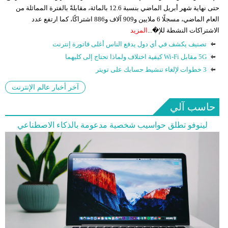
حتى نهاية شهر أبريل الماضي بنسبة 12.6 بالمائة، مقابلةً بالفترة المماثلة من
العام الماضي، مسجلًا 6 ملايين و909 آلاف و886 اشتراكًا، كما ارتفع عدد
الاشتراكات النشطة للإ�...
المزيد
تصنيف يكشف في أي دول يدفع الناس أغلى فاتورة إنترنت
5G مقابل Wi-Fi كيفية اختلاف ولماذا تحتاج إلى كليهما
3 خطوات لإلغاء تنشيط حسابك على تويتر
آخر أخبار عالم الإنترنت
حاسب آلي
لينوفو تطلق حواسيب شخصية مدعومة بالذكاء الاصطناعي