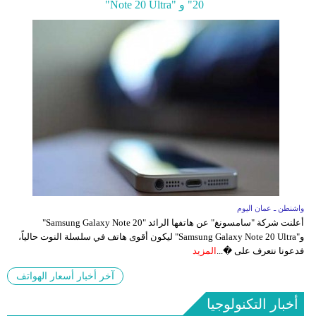
20" و "Note 20 Ultra"
واشنطن ـ عمان اليوم
أعلنت شركة "سامسونغ" عن هاتفها الرائد "​Samsung​ Galaxy Note 20"
و"Samsung Galaxy Note 20 Ultra" ليكون أقوى هاتف في سلسلة النوت حالياً،
فدعونا نتعرف على �...
المزيد
آخر أخبار أسعار الهواتف
أخبار التكنولوجيا