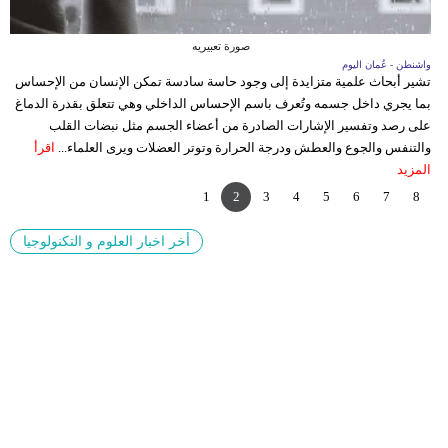
وسفر
صورة تعبيريه
ديكور
واشنطن - عُمان اليوم
واش
ء
تشير أبحاث علمية متزايدة إلى وجود حاسة سادسة تمكن الإنسان من الإحساس
تل
أخبار
بما يجري داخل جسمه وتُعرف باسم الإحساس الداخلي وهي تتعلق بقدرة الدماغ
ال
على رصد وتفسير الإشارات الصادرة من أعضاء الجسم مثل نبضات القلب
ال
إعلام
والتنفس والجوع والعطش ودرجة الحرارة وتوتر العضلات ويرى العلماء...
اقرأ
إخ
المزيد
ال
تعليم
1
2
3
4
5
6
7
8
مرأة
أخر اخبار العلوم و التكنولوجيا
علوم
وتكنولوجيا
بيئة
مدوَّنات
أبراج