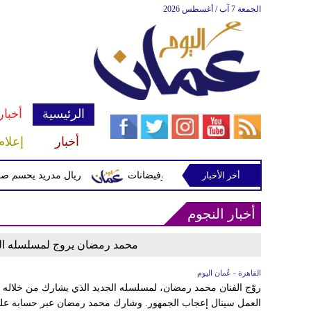
الجمعة 7 آب / أغسطس 2026
الرئيسية
أخبار
أخبار
إعلام
أخر الأخبار
لبين وتحذيرات من أمطار غزيرة وفيضانات
ريال مدريد يحسم صفقة ديوما
أخبار النجوم
محمد رمضان يروج لمسلسله الرمضاني 2027 ويؤكد أنه 
القاهرة - عُمان اليوم
العمل سينال إعجاب الجمهور. وشارك محمد رمضان عبر حسابه على