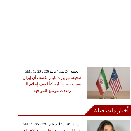
GMT 12:23 2026 الجمعة ,24 تموز / يوليو
صحيفة نيويورك تايمز تكشف أن إيران
رفضت مقترحاً أميركياً لوقف إطلاق النار
وهددت بتوسيع المواجهة
أخبار ذات صلة
GMT 16:25 2026 السبت ,01 آب / أغسطس
يسرا اللوزي تروي معاناتها مع الاحتراق