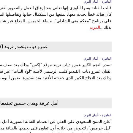
القاهرة - عُمان اليوم
قالت الفنانة يسرا اللوزي إنها تعاني بعد إرهاق العمل والتصوير لف
كأن هناك خطأ يحدث معها، يمنعها من استكمال حياتها وتفاصيلها الي
لذلك...
المزيد
عمرو دياب يتصدر تريند إك
القاهرة - عُمان اليوم
تصدر النجم الكبير عمرو دياب تريند موقع "إكس" وذلك بعد نصف س
الفنان عمرو دياب الفيديو كليب الرسمي لأغنية “لولا البنات” عبر ق
وذلك بعد النجاح الكبير الذي حققته الأغنية منذ صدورها ضمن ألبومه 
أمل عرفة وهدى حسين تجتمعا
القاهرة - عُمان اليوم
أعلن المنتج السعودي علي العلي عن انضمام الفنانة السورية أمل 
"ليل خرمس"، لتخوض من خلاله أول تعاون فني يجمعها بالفنانة هد