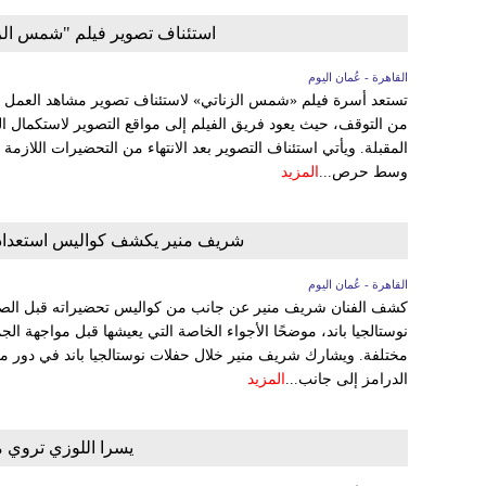
استئناف تصوير فيلم "شمس الز
القاهرة - عُمان اليوم
من التوقف، حيث يعود فريق الفيلم إلى مواقع التصوير لاستكمال الم
المقبلة. ويأتي استئناف التصوير بعد الانتهاء من التحضيرات اللازمة
وسط حرص...
المزيد
شريف منير يكشف كواليس استعداده 
القاهرة - عُمان اليوم
كشف الفنان شريف منير عن جانب من كواليس تحضيراته قبل الصعو
نوستالجيا باند، موضحًا الأجواء الخاصة التي يعيشها قبل مواجهة الج
مختلفة. ويشارك شريف منير خلال حفلات نوستالجيا باند في دور 
الدرامز إلى جانب...
المزيد
يسرا اللوزي تروي مع