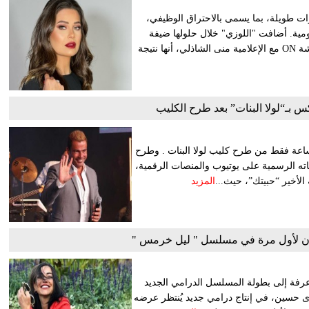
ترات طويلة، بما يسمى بالاحتراق الوظيفي،
ومية. أضافت "اللوزي" خلال حلولها ضيفة
على برنامج "معكم منى الشاذلي"، مساء الخميس، المذاع عبر شاشة ON مع الإعلامية منى الشاذلي، أنها نتيجة
س بـ“لولا البنات” بعد طرح الكليب
اعة فقط من طرح كليب لولا البنات . وطرح
ناته الرسمية على يوتيوب والمنصات الرقمية،
الأخير “حبيتك”، حيث...
المزيد
ن لأول مرة في مسلسل " ليل خرمس "
عرفة إلى بطولة المسلسل الدرامي الجديد
ى حسين، في إنتاج درامي جديد يُنتظر عرضه