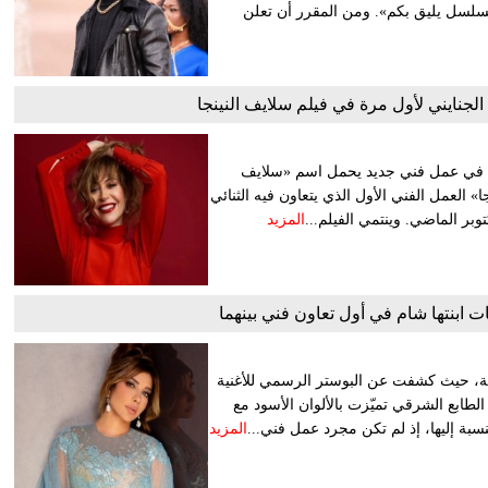
وم على رمضان 2027، ثقة في الله مسلسل يليق بكم». ومن المقرر أن تعلن
لجنايني لأول مرة في فيلم سلايف النينجا
يني، في عمل فني جديد يحمل اسم «سلايف
جا» العمل الفني الأول الذي يتعاون فيه الثنائي
وبر الماضي. وينتمي الفيلم...
المزيد
ت ابنتها شام في أول تعاون فني بينهما
ئية، حيث كشفت عن البوستر الرسمي للأغنية
طابع الشرقي تميّزت بالألوان الأسود مع
سبة إليها، إذ لم تكن مجرد عمل فني...
المزيد