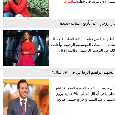
 حسين لأول مرة، في خطوة...
المزيد
ي روحي" غداً بأربع أغنيات جديدة
 أنغام لافتتاح مفاجآتها الفنية لموسم صيف 2026، حيث تُطلق غداً في تمام الساعة السادسة مساءً
 مختلف المنصات الموسيقية الرقمية. وأعلنت
له عن البوستر الرسمي وقائمة الأغاني
 إبراهيم الرفاعي في "39 قتال"
د الفنان مصطفى شعبان على فيلم سينمائي جديد بعنوان «39 قتال»، ويجسد خلاله السيرة البطولية للشهيد
اللواء إبراهيم الرفاعي، الملقب بـ «أسد الصاعقة»، وجارٍ الاستقرار على باقي أبطال الفيلم. «39 قتال» يروي
 سليمان عبد الملك وإخراج حسني صالح،