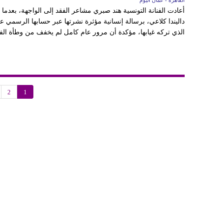
القاهرة - عُمان اليوم
أعادت الفنانة التونسية هند صبري مشاعر الفقد إلى الواجهة، بعدما 
داليندا كلاعي، برسالة إنسانية مؤثرة نشرتها عبر حسابها الرسمي ع
الذي تركه غيابها، مؤكدة أن مرور عام كامل لم يخفف من وطأة الفق
2
1