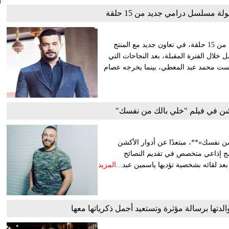
 مسلسل درامي جديد من 15 حلقة
تعاقد الفنان شريف سلامة على بطولة مسلسل درامي جديد مكون من 15 حلقة، في تعاون جديد مع المنتج
خلال الفترة المقبلة، بعد النجاحات التي
اريست محمد عبد المعطي، بينما يخرجه عصام
كشن في فيلم "خلي بالك من نفسك"
ن نفسك»**، مبتعدًا عن أدوار الأكشن
امج إذاعي متخصص في تقديم النصائح
عد لقائه بشخصية تؤديها ياسمين عبد...
المزيد
دتها برسالة مؤثرة وتستعيد أجمل ذكرياتها معها