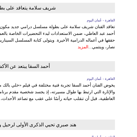
شريف سلامة يتعاقد على بطولة
القاهرة - عُمان اليوم
أحمد عبد العاطي، ضمن الاستعدادات لبدء التحضيرات الخاصة بالعمل 
حققها في أعماله الدرامية الأخيرة. ويتولى كتابة المسلسل السين
نصار، وينتمي...
المزيد
أحمد السقا يبتعد عن الأ
القاهرة - عُمان اليوم
يخوض الفنان أحمد السقا تجربة فنية مختلفة في فيلم «خلي بالك م
والإثارة التي ارتبط بها طوال مسيرته، إذ يجسد شخصية مقدم برن
العاطفية، قبل أن تنقلب حياته رأسًا على عقب مع تصاعد الأحداث، ب
هند صبري تحيي الذكرى الأولى لرحيل وال