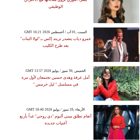
الوظيفي
GMT 16:21 2026 السبت ,01 آب / أغسطس
عمرو دياب يتصدر تريند إكس بـ“لولا البنات”
بعد طرح الكليب
GMT 13:57 2026 الخميس ,30 تموز / يوليو
أمل عرفة وهدى حسين تجتمعان لأول مرة
في مسلسل " ليل خرمس "
GMT 18:40 2026 الأربعاء ,29 تموز / يوليو
أنغام تطلق ميني ألبوم "دي روحي" غداً بأربع
أغنيات جديدة