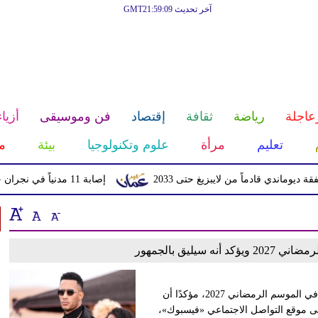
آخر تحديث GMT21:59:09
عاجلة
رياضة
ثقافة
إقتصاد
فن وموسيقى
أزياء
تعليم
مرأة
علوم وتكنولوجيا
بيئة
م
ندي قادماً من لايبزيغ حتى 2033
إصابة 11 مدنياً في نجران جراء اعتداءات حوثية بالمقذوفات
سيليق بالجمهور
روّج الفنان محمد رمضان، لمسلسله الجديد الذي يشارك من خلاله في الموسم الرمضاني 2027، مؤكدًا أن
 موقع التواصل الاجتماعي «فيسبوك»،