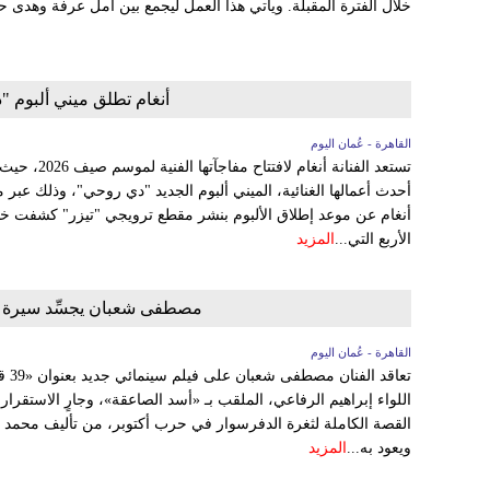
خلال الفترة المقبلة. ويأتي هذا العمل ليجمع بين أمل عرفة وهدى
أنغام تطلق ميني ألبوم "د
القاهرة - عُمان اليوم
تستعد الفنانة
أحدث أعمالها الغنائية، الميني ألبوم الجديد "دي روحي"، وذلك عبر
أنغام عن موعد إطلاق الألبوم بنشر مقطع ترويجي "تيزر" كشفت خلا
الأربع التي...
المزيد
مصطفى شعبان يجسِّد سيرة الشهيد
القاهرة - عُمان اليوم
تعاق
القصة الكاملة لثغرة الدفرسوار في حرب أكتوبر، من تأليف محمد
ويعود به...
المزيد