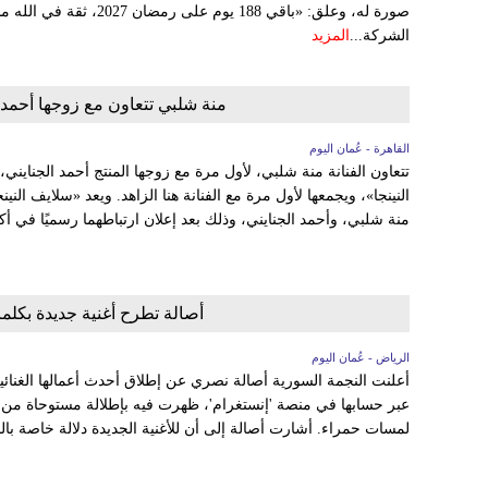
صورة له، وعلق: «باقي 188 ي
الشركة...
المزيد
منة شلبي تتعاون مع زوجها أحمد ا
القاهرة - عُمان اليوم
تتعاون الفنانة منة شلبي، لأول مرة مع زوجها المنتج أحمد الجنا
النينجا»، ويجمعها لأول مرة مع الفنانة هنا الزاهد. ويعد «سلايف النين
منة شلبي، وأحمد الجنايني، وذلك بعد إعلان ارتباطهما رسميًا في أكت
أصالة تطرح أغنية جديدة بكلما
الرياض - عُمان اليوم
أعلنت النجمة السورية أصالة نصري عن إطلاق أحدث أعمالها الغنا
عبر حسابها في منصة 'إنستغرام'، ظهرت فيه بإطلالة مستوحاة من ال
لمسات حمراء. أشارت أصالة إلى أن للأغنية الجديدة دلالة خاصة بالن