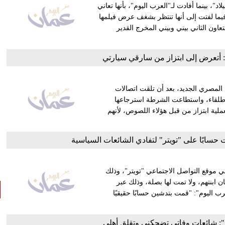
د"، بينما أفادت لـ"العرب اليوم"، بأنها تعاني
يما لفتت إلى أنها تنتظر بشغف عرض فيلمها
تعاون الثاني بيني وبيني المخرج القدير
: أتعرض إلى ابتزاز من سارقي سيارتي
ة المصري الجديد، بعد أن تلقت اتصالات
وا طلقاء، واستطاعت الشرطة استرجاعها
عملية ابتزاز من قبل هؤلاء اللصوص، لأنهم
 حسابًا على "تويتر" لتفادي الشائعات السياسية
ي موقع التواصل الاجتماعي "تويتر"، وذلك
ابنتهم، ولا تمت لها بصلة، وذلك عبر
اليوم": "قمت بتدشين حسابًا حقيقيًا
: شائعات وفاتي تضحكني وتقلق أهلي