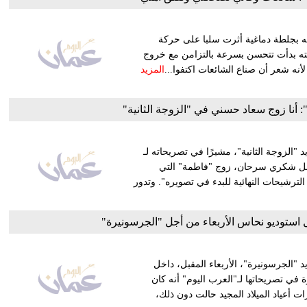
ته بجلطة دماغية أثرت سلبا على حركة
ته بدأت تتحسن بسرعة بالتزامن مع خروج
أنه شعر أن صناع الشائعات اكتفوا...
المزيد
: أنا زوج سعاد حسني في "الزوجة الثانية"
الزوجة الثانية"، مشيرًا في تصريحاته لـ
راحل شكري سرحان، زوج "فاطمة" التي
لترشيحات النهائية للبدء في تصويره". وتدور
ل استوديو نحاس الأربعاء من أجل "الجرسونيرة"
يد "الجرسونيرة"، الأربعاء المقبل، داخل
في تصريحاتها لـ"العرب اليوم" أنه كان
زات أعياد الميلاد المجيد حالت دون ذلك،