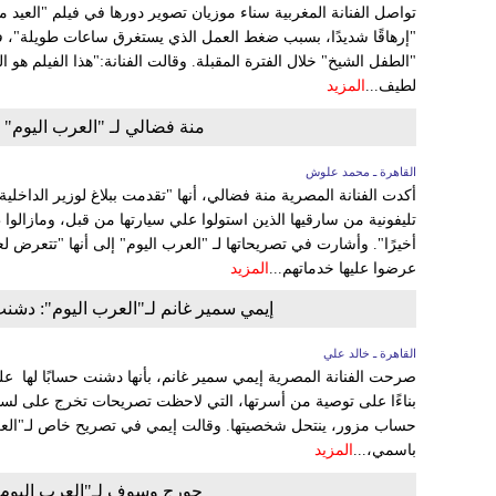
تواصل الفنانة المغربية سناء موزيان تصوير دورها في فيلم "العيد ميلا
"إرهاقًا شديدًا، بسبب ضغط العمل الذي يستغرق ساعات طويلة"، ف
"الطفل الشيخ" خلال الفترة المقبلة. وقالت الفنانة:"هذا الفيلم هو ال
لطيف...
المزيد
منة فضالي لـ "العرب اليوم" 
القاهرة ـ محمد علوش
أكدت الفنانة المصرية منة فضالي، أنها "تقدمت ببلاغ لوزير الداخلي
تليفونية من سارقيها الذين استولوا علي سيارتها من قبل، ومازال
أخيرًا". وأشارت في تصريحاتها لـ "العرب اليوم" إلى أنها "تتعرض ل
عرضوا عليها خدماتهم...
المزيد
إيمي سمير غانم لـ"العرب اليوم": دشنت
القاهرة ـ خالد علي
صرحت الفنانة المصرية إيمي سمير غانم، بأنها دشنت حسابًا لها عل
بناءًا على توصية من أسرتها، التي لاحظت تصريحات تخرج على لسان 
حساب مزور، ينتحل شخصيتها. وقالت إيمي في تصريح خاص لـ"العرب 
باسمي،...
المزيد
جورج وسوف لـ"العرب اليوم"