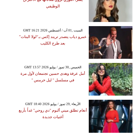
الوظيفي
GMT 16:21 2026 السبت ,01 آب / أغسطس
عمرو دياب يتصدر تريند إكس بـ“لولا البنات”
بعد طرح الكليب
GMT 13:57 2026 الخميس ,30 تموز / يوليو
أمل عرفة وهدى حسين تجتمعان لأول مرة
في مسلسل " ليل خرمس "
GMT 18:40 2026 الأربعاء ,29 تموز / يوليو
أنغام تطلق ميني ألبوم "دي روحي" غداً بأربع
أغنيات جديدة