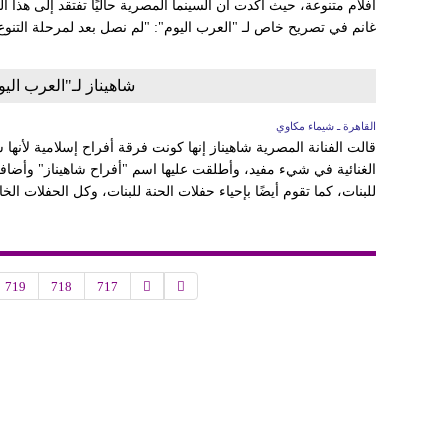
أفلام متنوعة، حيث أكدت أن السينما المصرية حاليًا تفتقد إلى هذا ا
غانم في تصريح خاص لـ "العرب اليوم": "لم نصل بعد لمرحلة التنوع 
شاهيناز لـ"العرب الي
القاهرة ـ شيماء مكاوي
قالت الفنانة المصرية شاهيناز إنها كونت فرقة أفراح إسلامية لأنها 
الغنائية في شيء مفيد، وأطلقت عليها اسم "أفراح شاهيناز" وأضافت 
للبنات، كما تقوم أيضًا بإحياء حفلات الحنة للبنات، وكل الحفلات الخ
719
718
717