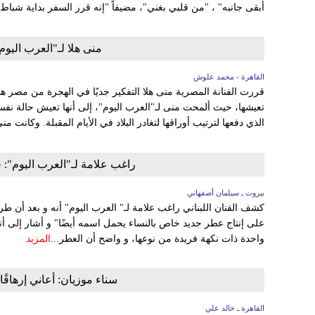
أبقى جانبه" ، "من قلبي بغني"، مضيفاً "إنه قرر السفر بداية شباط/ 
منى هلا لـ"العرب اليو
القاهرة - محمد علوش
قررت الفنانة المصرية منى هلا التفكير جديًا في الهجرة من مصر هذه 
تعيشها، حيث ألمحت منى لـ"العرب اليوم"، إلى أنها تعيش حالة نف
الذي دفعها لترتيب أوراقها لتغادر البلاد في الأيام المقبلة. وكانت 
راغب علامة لـ"العرب اليوم":
بيروت ـ سيلمان أصفهاني
كشف الفنان اللبناني راغب علامة لـ" العرب اليوم" أنه و بعد أن 
على إنتاج عطر جديد خاص بالنساء يحمل اسمه أيضًا" و أشار إلى أن
واحدة ذات نكهة فريدة من نوعها، و واضح أن العطر...
المزيد
سناء موزيان: أعاني إرهاقً
القاهرة ـ خالد علي