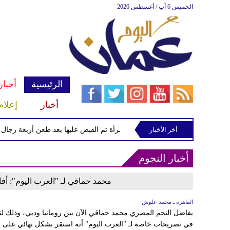
الخميس 6 آب / أغسطس 2026
الرئيسية
أخبار
أخبار
إعلام
نار
أخر الأخبار
الشرطة تعتقل إمرأة تم القبض عليها بعد طعن أربعة رجال في 
أخبار النجوم
محمد حماقي لـ "العرب اليوم": أفا
القاهرة ـ محمد علوش
يفاضل النجم المصري محمد حماقي الآن بين رومانيا ودبي، وذلك لت
في تصريحات خاصة لـ "العرب اليوم" أنه استقر بشكل نهائي على تص