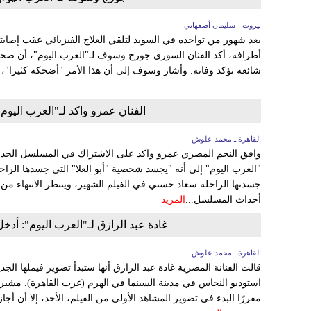
بيروت - سليمان أصفهاني
بعد شهور من تواجده في السويد لتلقي العلاج الفيزيائي عقب إصاب
أطرافه، أكد الفنان السوري جورج وسوف لـ"العرب اليوم"، أن صح
شائعة تؤكد وفاته. وأشار وسوف إلى أن هذا الأمر "أضحكه كثيرا"، ل
الفنان عمرو واكد لـ"العرب اليوم"
القاهرة ـ محمد علوش
وافق النجم المصري عمرو واكد على الاشتراك في المسلسل الجديد "
"العرب اليوم" إلى أنه "يجسد شخصية "أبو العلا" التي جسدها ال
جسدتها الراحلة سعاد حسني في الفيلم الشهير، وينتظر الانتهاء من ا
أحداث المسلسل...
المزيد
غادة عبد الرازق لـ"العرب اليوم": أدخ
القاهرة ـ محمد علوش
قالت الفنانة المصرية غادة عبد الرازق أنها ستبدأ تصوير فيملها الجد
استوديو النحاس في مدينة السينما في الهرم (غرب القاهرة). مشيرة 
مقررًا البدء في تصوير المشاهد الأولى من الفيلم، الأحد، إلا أن أجا