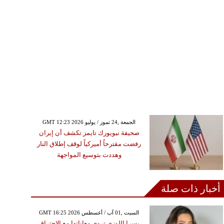
GMT 12:23 2026 الجمعة ,24 تموز / يوليو
صحيفة نيويورك تايمز تكشف أن إيران
رفضت مقترحاً أميركياً لوقف إطلاق النار
وهددت بتوسيع المواجهة
أخبار ذات صلة
GMT 16:25 2026 السبت ,01 آب / أغسطس
يسرا اللوزي تروي معاناتها مع الاحتراق