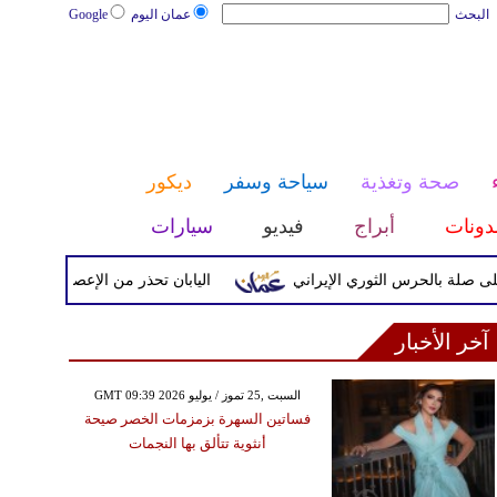
البحث
عمان اليوم
Google
صحة وتغذية
سياحة وسفر
ديكور
دونات
أبراج
فيديو
سيارات
 بالحرس الثوري الإيراني
اليابان تحذر من الإعصار دولفين ورياح
آخر الأخبار
GMT 09:39 2026 السبت ,25 تموز / يوليو
فساتين السهرة بزمزمات الخصر صيحة
أنثوية تتألق بها النجمات