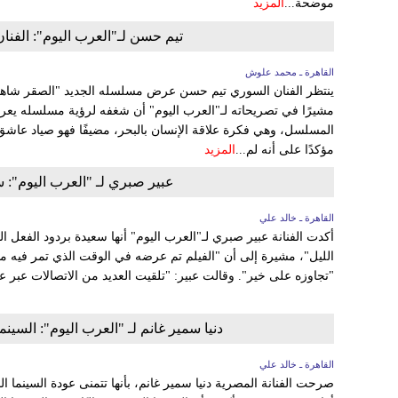
موضحة...
المزيد
تيم حسن لـ"العرب اليوم": الفنا
القاهرة ـ محمد علوش
ينتظر الفنان السوري تيم حسن عرض مسلسله الجديد "الصقر شاه
مشيرًا في تصريحاته لـ"العرب اليوم" أن شغفه لرؤية مسلسله يعرض
المسلسل، وهي فكرة علاقة الإنسان بالبحر، مضيفًا فهو صياد عاشق ل
مؤكدًا على أنه لم...
المزيد
عبير صبري لـ "العرب اليوم": 
القاهرة ـ خالد علي
أكدت الفنانة عبير صبري لـ"العرب اليوم" أنها سعيدة بردود الفعل
الليل"، مشيرة إلى أن "الفيلم تم عرضه في الوقت الذي تمر فيه 
"تجاوزه على خير". وقالت عبير: "تلقيت العديد من الاتصالات عبر 
دنيا سمير غانم لـ "العرب اليوم": السينم
القاهرة ـ خالد علي
صرحت الفنانة المصرية دنيا سمير غانم، بأنها تتمنى عودة السينما