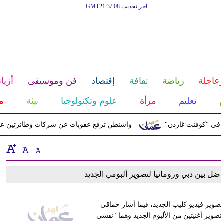
آخر تحديث GMT21:37:08
عاجلة
رياضة
ثقافة
إقتصاد
فن وموسيقى
أزياء
تعليم
مرأة
علوم وتكنولوجيا
بيئة
م
"كوفنت غاردن"
واشنطن ترفع عقوبات عن شركات وطائرتين على صلة
ضل بين دبي ورومانيا لتصوير ألبومي الجديد
صوير فيديو كليب الجديد، فيما أشار حماقي
وير أغنيتين من الألبوم الجديد وهما "نفسي