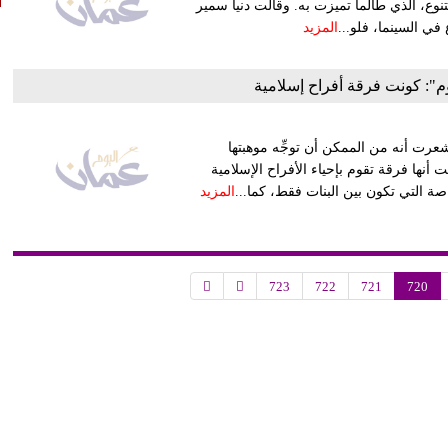
لتنوع، الذي طالما تميزت به. وقالت دنيا سمير
في السينما، فلو...
المزيد
وم": كونت فرقة أفراح إسلامية
شعرت أنه من الممكن أن توجِّه موهبتها
أنها فرقة تقوم بإحياء الأفراح الإسلامية
اصة التي تكون بين البنات فقط، كما...
المزيد
723
722
721
720