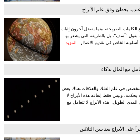
ندما يخطئ وفق علم الأبراج
اع الكلمات الصريحة، بينما يفضل آخرون إثبات
ط بقول "آسف"، بل بالطريقة التي يشعر بها
 أسلوبه الخاص في تقديم الاعتذار...
المزيد
ات خبراء الأبراج الفلكية،ووفقًا لموقع «YourTango» المتخصص فى علم الفلك والعلاقات،هناك بعض
ته بحكمة، وليس فقط إنفاقه هذه الأبراج لا
 المدى الطويل. هذه الأبراج لا تتعامل مع
رأ على الأبراج بعد سن الثلاثين