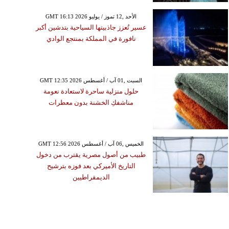
GMT 16:13 2026 الأحد ,12 تموز / يوليو
عسير تُعزز جاذبيتها السياحية بتدشين أكبر
نافورة في المملكة بمنتجع الوادي
GMT 12:35 2026 السبت ,01 آب / أغسطس
حلول منزلية ساحرة لاستعادة نعومة
مناشفكِ الخشنة بدون معطرات
GMT 12:56 2026 الخميس ,06 آب / أغسطس
طبيب من أصول مصرية يقترب من دخول
التاريخ الأميركي بعد فوزه بترشيح
الديمقراطيين