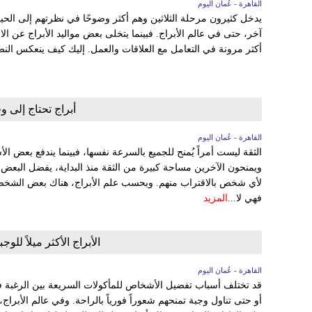
القاهرة - عُمان اليوم
يدخل كثيرون مرحلة الثلاثين وهم أكثر وضوحًا في نظرتهم إلى ال
آخر، حتى في عالم الأبراج. فبينما يتخلى بعض مواليد الأبراج عن ا
أكثر مرونة في التعامل مع العلاقات والعمل. إليك كيف ينعكس الن
أبراج تحتاج إلى و
القاهرة - عُمان اليوم
الثقة ليست أمراً يُمنح للجميع بالسرعة نفسها، فبينما يندفع بعض ا
ويمنحون الآخرين مساحة كبيرة من الثقة منذ البداية، يفضل البعض 
لأي شخص بالاقتراب منهم. وبحسب علم الأبراج، هناك بعض الشخصيا
فهي لا...
المزيد
الأبراج الأكثر ميلاً لل
القاهرة - عُمان اليوم
قد تختلف أسباب تفضيل الأشخاص للمأكولات السريعة بين الرغبة في
أو حتى تناول وجبة تمنحهم شعوراً فورياً بالراحة. وفي عالم الأبراج