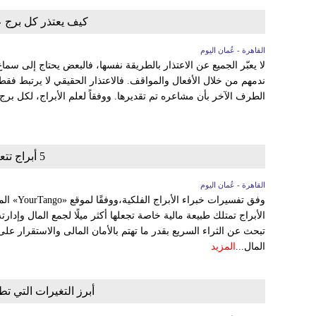
كيف يعتذر كل برج ع
القاهرة - عُمان اليوم
لا يعبّر الجميع عن الاعتذار بالطريقة نفسها، فالبعض يحتاج إلى سم
ندمهم من خلال الأفعال والمواقف. فالاعتذار الحقيقي لا يرتبط فق
الطرف الآخر بأن مشاعره تم تقديرها. ووفقاً لعلم الأبراج، لكل برج
5 أبراج تتعامل مع المال بذكاء
القاهرة - عُمان اليوم
وفق تفسير
الأبراج تمتلك طبيعة مالية خاصة تجعلها أكثر ميلًا لجمع المال وإدار
تبحث عن الثراء السريع بقدر ما تهتم بالأمان المالى والاستقرار على
المال...
المزيد
أبرز التغيرات التي تط