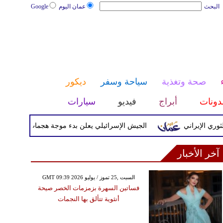
البحث
عمان اليوم
Google
صحة وتغذية
سياحة وسفر
ديكور
دونات
أبراج
فيديو
سيارات
لإيراني
الجيش الإسرائيلي يعلن بدء موجة هجمات تستهدف جنوب ل
آخر الأخبار
GMT 09:39 2026 السبت ,25 تموز / يوليو
فساتين السهرة بزمزمات الخصر صيحة
أنثوية تتألق بها النجمات