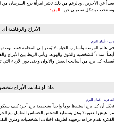
بعيداً عن الأخرين، وبالرغم من ذلك تعتبر امرأة برج السرطان من 
وسنتحدث بشكل تفصيلي عن...
المزيد
الأبراج والرفاهية أ
دبي - عُمان اليوم
في عالم الموضة وأسلوب الحياة، لا يُنظر إلى الفخامة فقط بوصفها اقت
أيضاً امتداداً للشخصية والذوق والهوية. ويأتي الربط بين الأبراج وا
يُفضله كل برج من أساليب العيش والألوان وحتى دور الأزياء التي 
ماذا لو تبادلت الأبراج شخصي
القاهرة - عُمان اليوم
تخيّل أن كل برج استيقظ يوماً واحداً بشخصية برج آخر؛ كيف س
من عيش العفوية؟ وهل يستطيع الشخص الحساس التعامل مع الجرأة؟ ر
الفكرة تقدم قراءة ترفيهية لطريقة اختلاف الشخصيات وطرق التفكير.