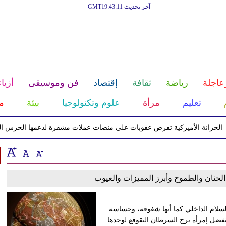
آخر تحديث GMT19:43:11
عاجلة
رياضة
ثقافة
إقتصاد
فن وموسيقى
أزياء
تعليم
مرأة
علوم وتكنولوجيا
بيئة
م
انة الأميركية تفرض عقوبات على منصات عملات مشفرة لدعمها الحرس الثوري ا
لحنان والطموح وأبرز المميزات والعيوب
السلام الداخلي كما أنها شغوفة، وحساسة
 وتفضل إمرأة برج السرطان التقوقع لوحدها