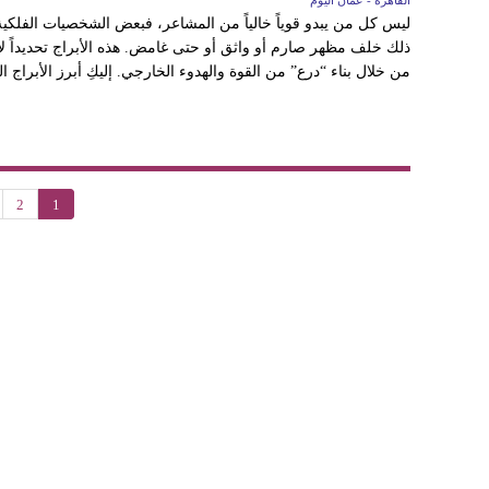
القاهرة - عُمان اليوم
ليس كل من يبدو قوياً خالياً من المشاعر، فبعض الشخصيات الفلكية تم
ذلك خلف مظهر صارم أو واثق أو حتى غامض. هذه الأبراج تحديداً 
من خلال بناء “درع” من القوة والهدوء الخارجي. إليكِ أبرز الأبراج ا
2
1