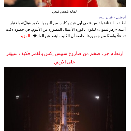
الفنانة بلقيس فتحي
أبوظبي - عُمان اليوم
أطلقت الفنانة بلقيس فتحي أول فيديو كليب من ألبومها الأخير «غِلّ»، باختيار
أغنية «زهر ليمون» لتكون باكورة الأعمال المصورة من الألبوم، في خطوة لاقت
تفاعلًا واسعًا من جمهورها، خاصة أن الكليب ابتعد عن الفك�...
المزيد
ارتطام جزء ضخم من صاروخ سبيس إكس بالقمر فكيف سيؤثر
على الأرض