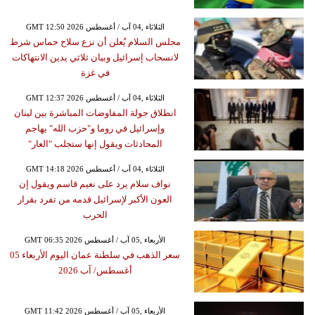
GMT 12:50 2026 الثلاثاء ,04 آب / أغسطس
مجلس السلام يُعلن أن نزع سلاح حماس شرط
لانسحاب إسرائيل وبيان ثلاثي يدين الانتهاكات
في غزة
GMT 12:37 2026 الثلاثاء ,04 آب / أغسطس
انطلاق جولة المفاوضات المباشرة بين لبنان
وإسرائيل في روما و"حزب الله" يهاجم
المحادثات ويقول إنها ستجلب "العار"
GMT 14:18 2026 الثلاثاء ,04 آب / أغسطس
نواف سلام يرد على نعيم قاسم ويقول إن
العون الأكبر لإسرائيل قدمه من تفرد بقرار
الحرب
GMT 06:35 2026 الأربعاء ,05 آب / أغسطس
سعر الذهب في سلطنة عمان اليوم الأربعاء 05
أغسطس/ آب 2026
GMT 11:42 2026 الأربعاء ,05 آب / أغسطس