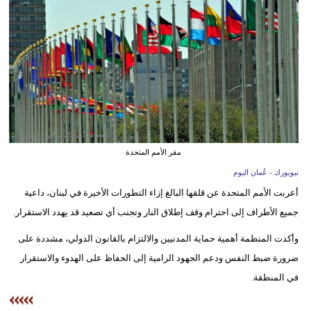
وسفر
ديكور
أخبار
إعلام
تعليم
مقر الأمم المتحدة
مرأة
نيويورك - عُمان اليوم
علوم
أعربت الأمم المتحدة عن قلقها البالغ إزاء التطورات الأخيرة في لبنان، داعية
وتكنولوجيا
جميع الأطراف إلى احترام وقف إطلاق النار وتجنب أي تصعيد قد يهدد الاستقرار.
بيئة
وأكدت المنظمة أهمية حماية المدنيين والالتزام بالقانون الدولي، مشددة على
ضرورة ضبط النفس ودعم الجهود الرامية إلى الحفاظ على الهدوء والاستقرار
مدوَّنات
في المنطقة.
أبراج