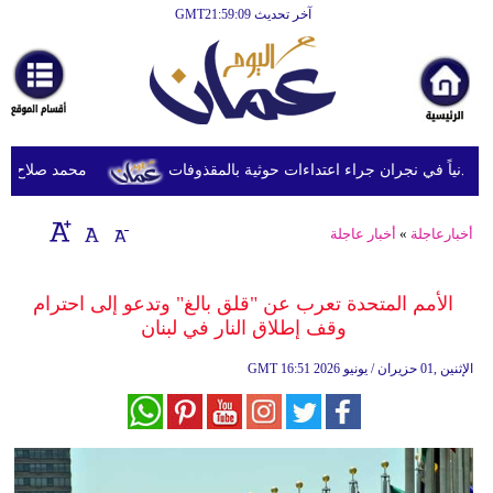
آخر تحديث GMT21:59:09
الرئيسية
أخبارعاجلة
رياضة
ثقافة
محمد صلاح يصل تر
إقتصاد
أخبارعاجلة
»
أخبار عاجلة
فن
وموسيقى
الأمم المتحدة تعرب عن "قلق بالغ" وتدعو إلى احترام
وقف إطلاق النار في لبنان
أزياء
16:51 2026 الإثنين ,01 حزيران / يونيو
GMT
صحة
وتغذية
سياحة