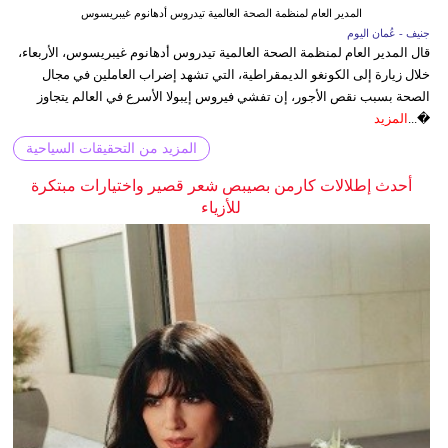
المدير العام لمنظمة الصحة العالمية تيدروس أدهانوم غيبريسوس
جنيف - عُمان اليوم
قال المدير العام لمنظمة الصحة العالمية تيدروس أدهانوم غيبريسوس، الأربعاء،
خلال زيارة إلى الكونغو الديمقراطية، التي تشهد إضراب العاملين في مجال
الصحة بسبب نقص الأجور، إن تفشي فيروس إيبولا الأسرع في العالم يتجاوز
�...
المزيد
المزيد من التحقيقات السياحية
أحدث إطلالات كارمن بصيبص شعر قصير واختيارات مبتكرة
للأزياء