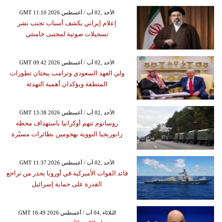
GMT 11:10 2026 الأحد ,02 آب / أغسطس
إعلام إيراني يكشف أسباب تجنب نشر
تسجيلات صوتية لمجتبى خامنئي
GMT 09:42 2026 الأحد ,02 آب / أغسطس
ولي العهد السعودي وترامب يبحثان تطورات
المنطقة ويؤكدان أهمية التهدئة
GMT 13:38 2026 الأحد ,02 آب / أغسطس
روساتوم تتهم أوكرانيا باستهداف محطة
زابوريجيا النووية بهجومين بطائرات مسيّرة
GMT 11:37 2026 الأحد ,02 آب / أغسطس
قائد القوات الأميركية في أوروبا يحذر من تراجع
القدرة على حماية إسرائيل
GMT 16:49 2026 الثلاثاء ,04 آب / أغسطس