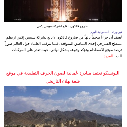
صاروخ فالكون 9 تابع لشركة سبيس إكس
نيويورك - السعودية اليوم
يُعتقد أن جزءاً ضخماً تائهاً من صاروخ فالكون 9 تابع لشركة سبيس إكس ارتطم
بسطح القمر في إحدى المناطق المتوقعة، فيما يترقب العلماء حول العالم صوراً
ترصد موقع الاصطدام وتؤكد وقوعه بشكل نهائي، حيث تعذر على المركبات
الت...
المزيد
اليونسكو تعتمد مبادرة عُمانية لصون الحرف التقليدية في موقع
قلعة بهلاء التاريخي