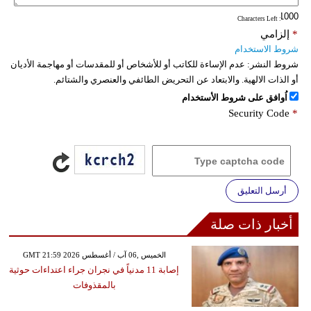
: Characters Left
*
إلزامي
شروط الاستخدام
شروط النشر:
عدم الإساءة للكاتب أو للأشخاص أو للمقدسات أو مهاجمة الأديان
أو الذات الالهية. والابتعاد عن التحريض الطائفي والعنصري والشتائم.
اُوافق على شروط الأستخدام
Security Code
*
أرسل التعليق
أخبار ذات صلة
GMT 21:59 2026 الخميس ,06 آب / أغسطس
إصابة 11 مدنياً في نجران جراء اعتداءات حوثية
بالمقذوفات