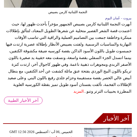
النجمة اللبنانية كارمن بصيبص
بيروت - عُمان اليوم
أبهرت النجمة اللبنانية كارمن بصيبص الجمهور مؤخراً بأحدث ظهور لها، حيث
اعتمدت قصة الشعر القصير متخلية عن شعرها الطويل المعتاد، لتتألق بإطلالات
مبتكرة وخاطفة جمعت بين التصاميم العملية والراقية التي تناسب الأوقات
النهارية والمناسبات الرسمية. ولفتت بصيبص الأنظار بإطلالة عصرية ارتدت فيها
جمبسوت طويل باللون الأسود الداكن بقصة كورسيه ضيقة مكشوفة الكتفين،
بينما انسدل الجزء السفلي بقصة واسعة، ونسقت معه حقيبة يد صغيرة باللون
الأصفر الزبدي ومجوهرات ذهبية ناعمة. وفي ظهور كاجوال آخر، ارتدت كنزة
تريكو باللون البيج الوردي بفتحة عنق مائلة كشفت عن أحد الكتفين، مع بنطال
أبيض عالي الخصر بقصة مستقيمة وحزام جلدي رفيع باللون البني. وعلى صعيد
الإطلالات الفخمة، تألقت بفستان أسود طويل تميز بقصّة الكورسيه العلوية
المطرزة بحبيبات الترتر وتنو...
المزيد
آخر الأخبار الطبية
آخر الأخبار
GMT 12:56 2026 الخميس ,06 آب / أغسطس