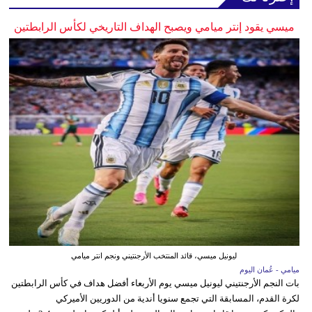
ميسي يقود إنتر ميامي ويصبح الهداف التاريخي لكأس الرابطتين
ليونيل ميسي، قائد المنتخب الأرجنتيني ونجم انتر ميامي
ميامي - عُمان اليوم
بات النجم الأرجنتيني ليونيل ميسي يوم الأربعاء أفضل هداف في كأس الرابطتين
لكرة القدم، المسابقة التي تجمع سنويا أندية من الدوريين الأميركي