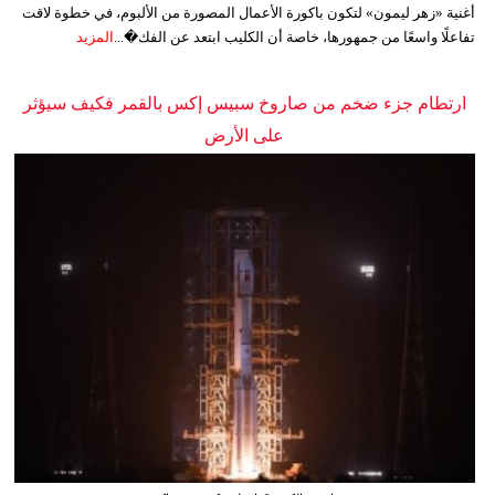
أغنية «زهر ليمون» لتكون باكورة الأعمال المصورة من الألبوم، في خطوة لاقت
تفاعلًا واسعًا من جمهورها، خاصة أن الكليب ابتعد عن الفك�...
المزيد
ارتطام جزء ضخم من صاروخ سبيس إكس بالقمر فكيف سيؤثر
على الأرض