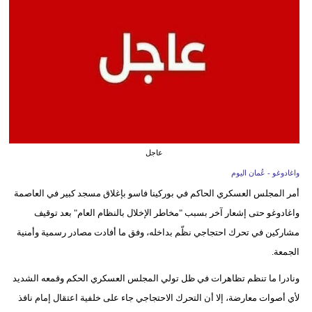
وسفر
ديكور
أخبار
إعلام
تعليم
عاجل
مرأة
واغادوغو - عُمان اليوم
علوم
أمر المجلس العسكري الحاكم في بوركينا فاسو بإغلاق مسجد كبير في العاصمة
وتكنولوجيا
واغادوغو حتى إشعار آخر بسبب "مخاطر الإخلال بالنظام العام" بعد توقيف
مشاركين في تحرك احتجاجي نظّم بداخله، وفق ما أفادت مصادر رسمية وأمنية
بيئة
الجمعة.
مدوَّنات
ونادرا ما تنظم تظاهرات في ظل تولي المجلس العسكري الحكم وقمعه الشديد
لأي أصوات معارضة، إلا أن التحرك الاحتجاجي جاء على خلفية اعتقال إمام نافذ
أبراج