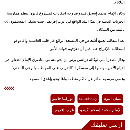
الثلاثاء.
فيديو
وكان الإمام محمد إسحق كيندو قد وجه انتقادات لمشروع قانون ينظم ممارسة
سيارات
الحريات الدينية في هذا البلد الواقع في غرب إفريقيا، حيث يشكل المسلمون 60
بالمئة من السكان.
بعد اعتقاله، تجمع أشخاص في المسجد الواقع في قلب العاصمة واغادوغو
للمطالبة بالإفراج عنه، قبل أن تفرّقهم قوات الأمن.
وقال مصدر أمني لوكالة فرانس برس إن نحو مئة من مناصري الإمام اعتقلوا في
الأيام الأخيرة ونقلوا إلى معسكر لـ"التدريب على المواطنة والوعي المدني".
وقضى مرسوم صادر عن حاكم منطقة واغادوغو بإغلاق المسجد.
عمان اليوم
omantoday
بوركينا فاسو
الإمام محمد إسحق كيندو
غرب إفريقيا
أرسل تعليقك