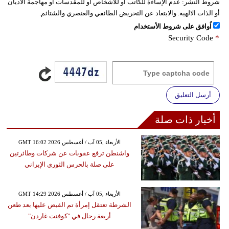
شروط النشر:
عدم الإساءة للكاتب أو للأشخاص أو للمقدسات أو مهاجمة الأديان
أو الذات الالهية. والابتعاد عن التحريض الطائفي والعنصري والشتائم.
اُوافق على شروط الأستخدام
Security Code
*
أرسل التعليق
أخبار ذات صلة
GMT 16:02 2026 الأربعاء ,05 آب / أغسطس
واشنطن ترفع عقوبات عن شركات وطائرتين
على صلة بالحرس الثوري الإيراني
GMT 14:29 2026 الأربعاء ,05 آب / أغسطس
الشرطة تعتقل إمرأة تم القبض عليها بعد طعن
أربعة رجال في "كوفنت غاردن"