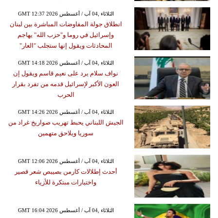
GMT 12:37 2026 الثلاثاء ,04 آب / أغسطس
انطلاق جولة المفاوضات المباشرة بين لبنان
وإسرائيل في روما و"حزب الله" يهاجم
المحادثات ويقول إنها ستجلب "العار"
GMT 14:18 2026 الثلاثاء ,04 آب / أغسطس
نواف سلام يرد على نعيم قاسم ويقول إن
العون الأكبر لإسرائيل قدمه من تفرد بقرار
الحرب
GMT 14:26 2026 الثلاثاء ,04 آب / أغسطس
الجيش اللبناني يحبط تهريب صواريخ غراد من
سوريا ويلاحق متهمين
GMT 12:06 2026 الثلاثاء ,04 آب / أغسطس
أحدث إطلالات كارمن بصيبص شعر قصير
واختيارات مبتكرة للأزياء
GMT 16:04 2026 الثلاثاء ,04 آب / أغسطس