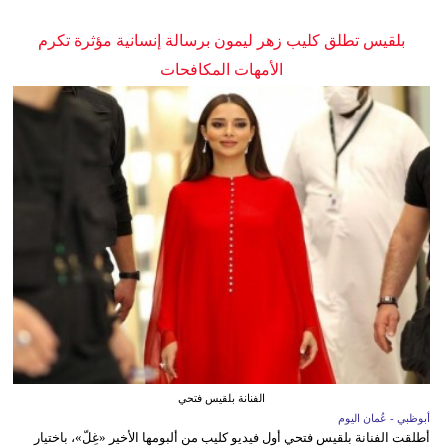
بلقيس تطلق كليب زهر ليمون برسالة إنسانية مؤثرة تكرم
الأمهات المكافحات
الفنانة بلقيس فتحي
أبوظبي - عُمان اليوم
أطلقت الفنانة بلقيس فتحي أول فيديو كليب من ألبومها الأخير «غِلّ»، باختيار