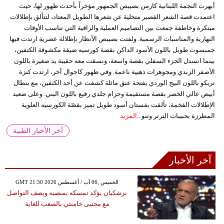
أبهرت النجمة اللبنانية كارمن بصيبص الجمهور مؤخراً بأحدث ظهور لها، حيث
اعتمدت قصة الشعر القصير متخلية عن شعرها الطويل المعتاد، لتتألق بإطلالات
مبتكرة وخاطفة جمعت بين التصاميم العملية والراقية التي تناسب الأوقات
النهارية والمناسبات الرسمية. ولفتت بصيبص الأنظار بإطلالة عصرية ارتدت فيها
جمبسوت طويل باللون الأسود الداكن بقصة كورسيه ضيقة مكشوفة الكتفين،
بينما انسدل الجزء السفلي بقصة واسعة، ونسقت معه حقيبة يد صغيرة باللون
الأصفر الزبدي ومجوهرات ذهبية ناعمة. وفي ظهور كاجوال آخر، ارتدت كنزة
تريكو باللون البيج الوردي بفتحة عنق مائلة كشفت عن أحد الكتفين، مع بنطال
أبيض عالي الخصر بقصة مستقيمة وحزام جلدي رفيع باللون البني. وعلى صعيد
الإطلالات الفخمة، تألقت بفستان أسود طويل تميز بقصّة الكورسيه العلوية
المطرزة بحبيبات الترتر وتنو...
المزيد
آخر الأخبار الطبية
آخر الأخبار
GMT 21:30 2026 الخميس ,06 آب / أغسطس
بزشكيان يؤكد تمسكه بمنصبه ويصف التواصل
مع مجتبى خامنئي بالصعب للغاية