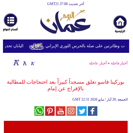
آخر تحديث GMT21:37:08
الرئيسية
أخبارعاجلة
رياضة
ثقافة
 وطائرتين على صلة بالحرس الثوري الإيراني
اليابان تحذر من ا
إقتصاد
أخبارعاجلة
»
أخبار عاجلة
فن
وموسيقى
بوركينا فاسو تغلق مسجداً كبيراً بعد احتجاجات للمطالبة
بالإفراج عن إمام
أزياء
22:31 2026 الجمعة ,29 أيار / مايو
GMT
صحة
وتغذية
سياحة