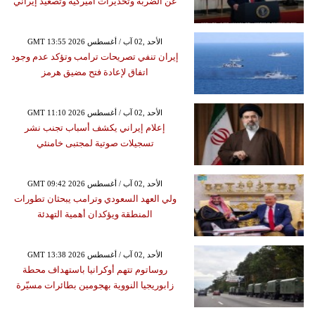
عن الضربة وتحذيرات أميركية وتصعيد إيراني
GMT 13:55 2026 الأحد ,02 آب / أغسطس
إيران تنفي تصريحات ترامب وتؤكد عدم وجود
اتفاق لإعادة فتح مضيق هرمز
GMT 11:10 2026 الأحد ,02 آب / أغسطس
إعلام إيراني يكشف أسباب تجنب نشر
تسجيلات صوتية لمجتبى خامنئي
GMT 09:42 2026 الأحد ,02 آب / أغسطس
ولي العهد السعودي وترامب يبحثان تطورات
المنطقة ويؤكدان أهمية التهدئة
GMT 13:38 2026 الأحد ,02 آب / أغسطس
روساتوم تتهم أوكرانيا باستهداف محطة
زابوريجيا النووية بهجومين بطائرات مسيّرة