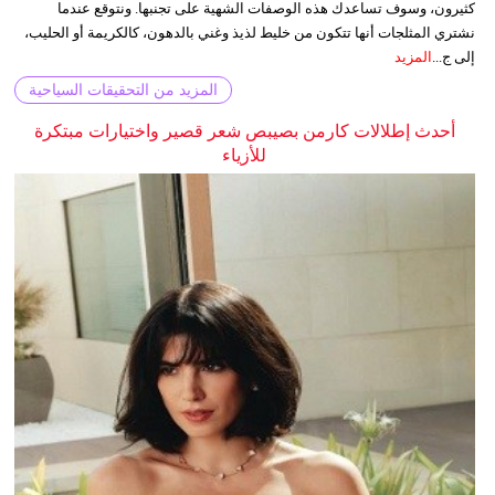
كثيرون، وسوف تساعدك هذه الوصفات الشهية على تجنبها. ونتوقع عندما
نشتري المثلجات أنها تتكون من خليط لذيذ وغني بالدهون، كالكريمة أو الحليب،
إلى ج...
المزيد
المزيد من التحقيقات السياحية
أحدث إطلالات كارمن بصيبص شعر قصير واختيارات مبتكرة
للأزياء