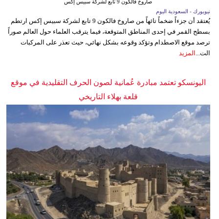
صاروخ فالكون 9 تابع لشركة سبيس إكس
نيويورك - السعودية اليوم
يُعتقد أن جزءاً ضخماً تائهاً من صاروخ فالكون 9 تابع لشركة سبيس إكس ارتطم
بسطح القمر في إحدى المناطق المتوقعة، فيما يترقب العلماء حول العالم صوراً
ترصد موقع الاصطدام وتؤكد وقوعه بشكل نهائي، حيث تعذر على المركبات
الت...
المزيد
اليونسكو تعتمد مبادرة عُمانية لصون الحرف التقليدية في موقع
قلعة بهلاء التاريخي