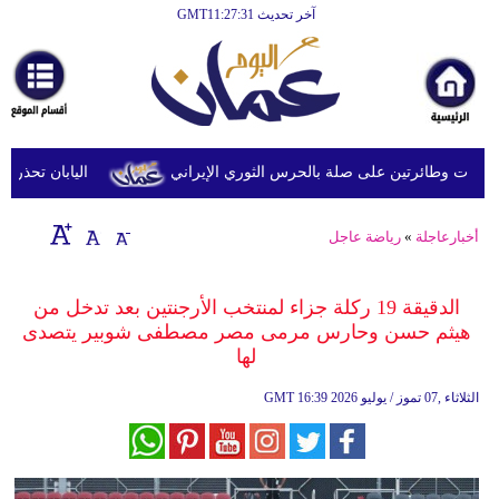
آخر تحديث GMT11:27:31
الرئيسية
أخبارعاجلة
رياضة
ثقافة
 وطائرتين على صلة بالحرس الثوري الإيراني
اليابان تحذر من ا
إقتصاد
أخبارعاجلة
»
رياضة عاجل
فن
وموسيقى
الدقيقة 19 ركلة جزاء لمنتخب الأرجنتين بعد تدخل من
هيثم حسن وحارس مرمى مصر مصطفى شوبير يتصدى
أزياء
لها
صحة
16:39 2026 الثلاثاء ,07 تموز / يوليو
GMT
وتغذية
سياحة