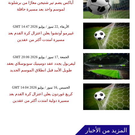
أياكس يضم تير شتيجن معارًا من برشلونة
لموسم واحد بعد مسيرة حافلة
GMT 14:47 2026 الأربعاء ,22 تموز / يوليو
غييرمو أوتشوا يعلن اعتزال كرة القدم بعد
مسيرة امتدت أكثر من عقدين
GMT 20:06 2026 الجمعة ,17 تموز / يوليو
ليفربول يجدد عقد دومينيك سوبوسلاي بعقد
طويل الأمد قبل انطلاق الموسم الجديد
GMT 14:04 2026 الخميس ,16 تموز / يوليو
كريغ غوردون يعلن اعتزال كرة القدم بعد
مسيرة دولية امتدت أكثر من عقدين
المزيد من الأخبار