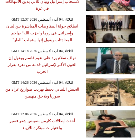
لانسحاب إسرائيل وبيان ثلاثي يدين الانتهاكات
في غزة
GMT 12:37 2026 الثلاثاء ,04 آب / أغسطس
انطلاق جولة المفاوضات المباشرة بين لبنان
وإسرائيل في روما و"حزب الله" يهاجم
المحادثات ويقول إنها ستجلب "العار"
GMT 14:18 2026 الثلاثاء ,04 آب / أغسطس
نواف سلام يرد على نعيم قاسم ويقول إن
العون الأكبر لإسرائيل قدمه من تفرد بقرار
الحرب
GMT 14:26 2026 الثلاثاء ,04 آب / أغسطس
الجيش اللبناني يحبط تهريب صواريخ غراد من
سوريا ويلاحق متهمين
GMT 12:06 2026 الثلاثاء ,04 آب / أغسطس
أحدث إطلالات كارمن بصيبص شعر قصير
واختيارات مبتكرة للأزياء