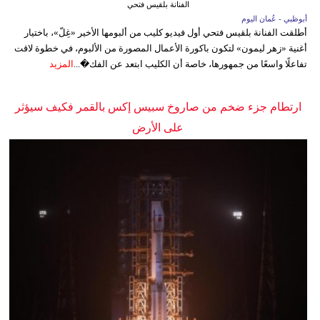
الفنانة بلقيس فتحي
أبوظبي - عُمان اليوم
أطلقت الفنانة بلقيس فتحي أول فيديو كليب من ألبومها الأخير «غِلّ»، باختيار
أغنية «زهر ليمون» لتكون باكورة الأعمال المصورة من الألبوم، في خطوة لاقت
تفاعلًا واسعًا من جمهورها، خاصة أن الكليب ابتعد عن الفك�...
المزيد
ارتطام جزء ضخم من صاروخ سبيس إكس بالقمر فكيف سيؤثر
على الأرض