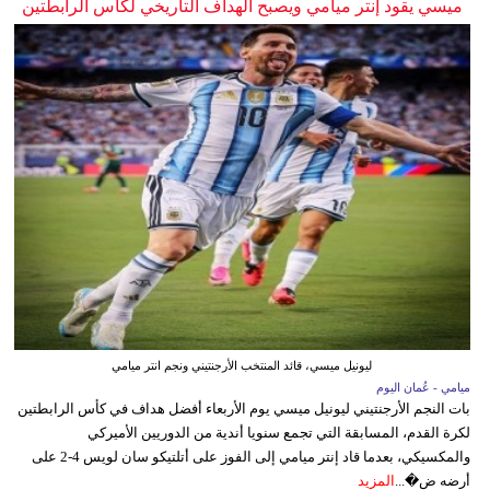
ميسي يقود إنتر ميامي ويصبح الهداف التاريخي لكأس الرابطتين
ليونيل ميسي، قائد المنتخب الأرجنتيني ونجم انتر ميامي
ميامي - عُمان اليوم
بات النجم الأرجنتيني ليونيل ميسي يوم الأربعاء أفضل هداف في كأس الرابطتين
لكرة القدم، المسابقة التي تجمع سنويا أندية من الدوريين الأميركي
والمكسيكي، بعدما قاد إنتر ميامي إلى الفوز على أتلتيكو سان لويس 4-2 على
أرضه ض�...
المزيد