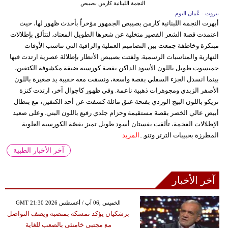
النجمة اللبنانية كارمن بصيبص
بيروت - عُمان اليوم
أبهرت النجمة اللبنانية كارمن بصيبص الجمهور مؤخراً بأحدث ظهور لها، حيث
اعتمدت قصة الشعر القصير متخلية عن شعرها الطويل المعتاد، لتتألق بإطلالات
مبتكرة وخاطفة جمعت بين التصاميم العملية والراقية التي تناسب الأوقات
النهارية والمناسبات الرسمية. ولفتت بصيبص الأنظار بإطلالة عصرية ارتدت فيها
جمبسوت طويل باللون الأسود الداكن بقصة كورسيه ضيقة مكشوفة الكتفين،
بينما انسدل الجزء السفلي بقصة واسعة، ونسقت معه حقيبة يد صغيرة باللون
الأصفر الزبدي ومجوهرات ذهبية ناعمة. وفي ظهور كاجوال آخر، ارتدت كنزة
تريكو باللون البيج الوردي بفتحة عنق مائلة كشفت عن أحد الكتفين، مع بنطال
أبيض عالي الخصر بقصة مستقيمة وحزام جلدي رفيع باللون البني. وعلى صعيد
الإطلالات الفخمة، تألقت بفستان أسود طويل تميز بقصّة الكورسيه العلوية
المطرزة بحبيبات الترتر وتنو...
المزيد
آخر الأخبار الطبية
آخر الأخبار
GMT 21:30 2026 الخميس ,06 آب / أغسطس
بزشكيان يؤكد تمسكه بمنصبه ويصف التواصل
مع مجتبى خامنئي بالصعب للغاية