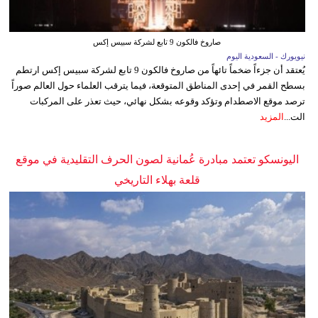
صاروخ فالكون 9 تابع لشركة سبيس إكس
نيويورك - السعودية اليوم
يُعتقد أن جزءاً ضخماً تائهاً من صاروخ فالكون 9 تابع لشركة سبيس إكس ارتطم
بسطح القمر في إحدى المناطق المتوقعة، فيما يترقب العلماء حول العالم صوراً
ترصد موقع الاصطدام وتؤكد وقوعه بشكل نهائي، حيث تعذر على المركبات
الت...
المزيد
اليونسكو تعتمد مبادرة عُمانية لصون الحرف التقليدية في موقع
قلعة بهلاء التاريخي