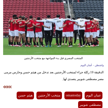
وسفر
ديكور
أخبار
إعلام
تعليم
مرأة
المنتخب المصري قبل بدء المواجهة مع منتخب الأرجنتين
علوم
واشنطن - عُمان اليوم
وتكنولوجيا
الدقيقة 19 ركلة جزاء لمنتخب الأرجنتين بعد تدخل من هيثم حسن وحارس مرمى
مصر مصطفى شوبير يتصدى لها,
بيئة
مدوَّنات
عمان اليوم
omantoday
منتخب الأرجنتين
هيثم حسن
أبراج
مصطفى شوبير