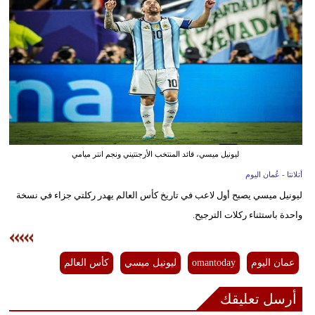
وسفر
ديكور
أخبار
إعلام
تعليم
ليونيل ميسي، قائد المنتخب الأرجنتيني ونجم انتر ميامي
مرأة
أتلانتا - عُمان اليوم
علوم
ليونيل ميسي يصبح أول لاعب في تاريخ كأس العالم يهدر ركلتي جزاء في نسخة
وتكنولوجيا
واحدة باستثناء ركلات الترجيح.
بيئة
عمان اليوم
omantoday
ليونيل ميسي
كأس العالم
مدوَّنات
أرسل تعليقك
أبراج