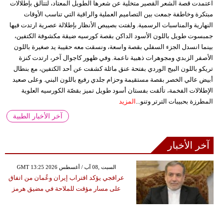
اعتمدت قصة الشعر القصير متخلية عن شعرها الطويل المعتاد، لتتألق بإطلالات
مبتكرة وخاطفة جمعت بين التصاميم العملية والراقية التي تناسب الأوقات
النهارية والمناسبات الرسمية. ولفتت بصيبص الأنظار بإطلالة عصرية ارتدت فيها
جمبسوت طويل باللون الأسود الداكن بقصة كورسيه ضيقة مكشوفة الكتفين،
بينما انسدل الجزء السفلي بقصة واسعة، ونسقت معه حقيبة يد صغيرة باللون
الأصفر الزبدي ومجوهرات ذهبية ناعمة. وفي ظهور كاجوال آخر، ارتدت كنزة
تريكو باللون البيج الوردي بفتحة عنق مائلة كشفت عن أحد الكتفين، مع بنطال
أبيض عالي الخصر بقصة مستقيمة وحزام جلدي رفيع باللون البني. وعلى صعيد
الإطلالات الفخمة، تألقت بفستان أسود طويل تميز بقصّة الكورسيه العلوية
المطرزة بحبيبات الترتر وتنو...
المزيد
آخر الأخبار الطبية
آخر الأخبار
GMT 13:25 2026 السبت ,08 آب / أغسطس
عراقجي يؤكد اقتراب إيران وعُمان من اتفاق
على مسار مؤقت للملاحة في مضيق هرمز