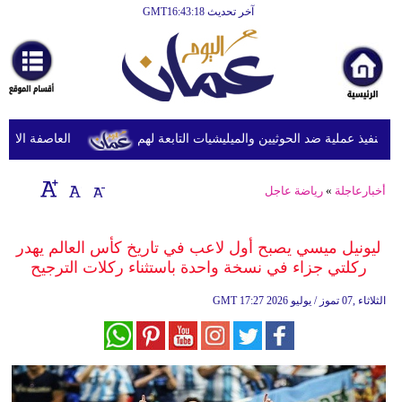
آخر تحديث GMT16:43:18
الرئيسية
أخبارعاجلة
رياضة
ثقافة
نفيذ عملية ضد الحوثيين والميليشيات التابعة لهم
العاصفة الاستوائ
إقتصاد
أخبارعاجلة
»
رياضة عاجل
فن
وموسيقى
ليونيل ميسي يصبح أول لاعب في تاريخ كأس العالم يهدر
ركلتي جزاء في نسخة واحدة باستثناء ركلات الترجيح
أزياء
17:27 2026 الثلاثاء ,07 تموز / يوليو
GMT
صحة
وتغذية
سياحة