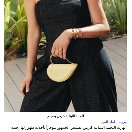
النجمة اللبنانية كارمن بصيبص
بيروت - عُمان اليوم
أبهرت النجمة اللبنانية كارمن بصيبص الجمهور مؤخراً بأحدث ظهور لها، حيث