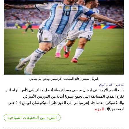
ليونيل ميسي، قائد المنتخب الأرجنتيني ونجم انتر ميامي
ميامي - عُمان اليوم
بات النجم الأرجنتيني ليونيل ميسي يوم الأربعاء أفضل هداف في كأس الرابطتين
لكرة القدم، المسابقة التي تجمع سنويا أندية من الدوريين الأميركي
والمكسيكي، بعدما قاد إنتر ميامي إلى الفوز على أتلتيكو سان لويس 4-2 على
أرضه ض�...
المزيد
المزيد من التحقيقات السياحية