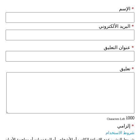
*
الإسم
فيديو
سيارات
*
البريد الألكتروني
*
عنوان التعليق
*
تعليق
: Characters Left
*
إلزامي
شروط الاستخدام
شروط النشر:
عدم الإساءة للكاتب أو للأشخاص أو للمقدسات أو مهاجمة الأديان