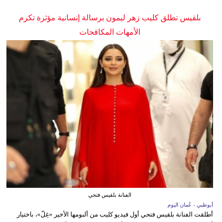
بلقيس تطلق كليب زهر ليمون برسالة إنسانية مؤثرة تكرم
الأمهات المكافحات
الفنانة بلقيس فتحي
أبوظبي - عُمان اليوم
أطلقت الفنانة بلقيس فتحي أول فيديو كليب من ألبومها الأخير «غِلّ»، باختيار