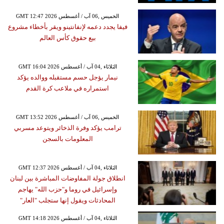
GMT 12:47 2026 الخميس ,06 آب / أغسطس
فيفا يجدد دعمه لإنفانتينو ويقر بأخطاء مشروع
بيع حقوق كأس العالم
GMT 16:04 2026 الثلاثاء ,04 آب / أغسطس
نيمار يؤجل حسم مستقبله ووالده يؤكد
استمراره في ملاعب كرة القدم
GMT 13:52 2026 الخميس ,06 آب / أغسطس
ترامب يؤكد وفرة الذخائر ويتوعد مسربي
المعلومات بالسجن
GMT 12:37 2026 الثلاثاء ,04 آب / أغسطس
انطلاق جولة المفاوضات المباشرة بين لبنان
وإسرائيل في روما و"حزب الله" يهاجم
المحادثات ويقول إنها ستجلب "العار"
GMT 14:18 2026 الثلاثاء ,04 آب / أغسطس