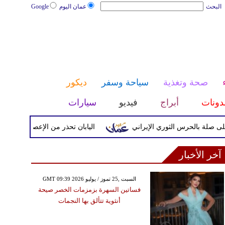
البحث
عمان اليوم
Google
صحة وتغذية
سياحة وسفر
ديكور
دونات
أبراج
فيديو
سيارات
ة بالحرس الثوري الإيراني
اليابان تحذر من الإعصار دولفين ورياح
آخر الأخبار
GMT 09:39 2026 السبت ,25 تموز / يوليو
فساتين السهرة بزمزمات الخصر صيحة
أنثوية تتألق بها النجمات