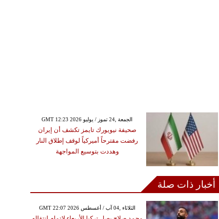
GMT 12:23 2026 الجمعة ,24 تموز / يوليو
صحيفة نيويورك تايمز تكشف أن إيران
رفضت مقترحاً أميركياً لوقف إطلاق النار
وهددت بتوسيع المواجهة
أخبار ذات صلة
GMT 22:07 2026 الثلاثاء ,04 آب / أغسطس
محمد صلاح يصل تركيا الأربعاء لإتمام انتقاله