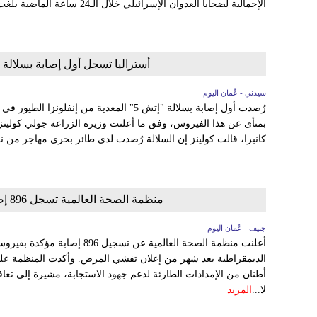
الإجمالية لضحايا العدوان الإسرائيلي خلال الـ24 ساعة الماضية بلغت 83 قتيلًا و 141 جريحًا. وكانت...
أستراليا تسجل أول إصابة بسلالة إتش 5 من إنفلونزا الطيور في الب
سيدني - عُمان اليوم
رُصدت أول إصابة بسلالة "إتش 5" المعدية من إنف
بمنأى عن هذا الفيروس، وفق ما أعلنت وزيرة الزراعة جولي كولي
كانبرا، قالت كولينز إن السلالة رُصدت لدى طائر بحري مهاجر من نو
منظمة الصحة العالمية تسجل 896 إصابة و232 وفاة بإيبولا في الكونغو الديمقراطية
جنيف - عُمان اليوم
لا...
المزيد