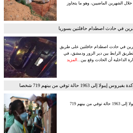
من 3500 حالة إصابة بـ/إيبولا/ خلال الشهرين الماضيين، وهو ما يتجاوز
زارة الصحة السورية، السبت، وفاة 35 شخصا وجرح 30 آخرين في حادث اصطدام حافلتين على طريق
لطريق الرابط بين دير الزور ودمشق، في
ة الداخلية أن الحادث وقع بين...
المزيد
196 حالة توفي من بينهم 719 شخصا
الكونغو الديمقراطية تعلن ارتفاع عدد الإصابات المؤكدة بفيروس إيبولا إلى 1963 حالة توفي من بينهم 719