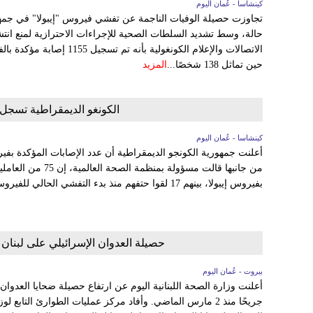
كينشاسا - عُمان اليوم
حالة، وسط تشديد السلطات الصحية للإجراءات الاحترازية لمنع انتشا
حين تماثل 138 شخصًا...
المزيد
الكونغو الديمقراطية تسجل 956 إصابة و247 وفاة بفيروس إيبول
كينشاسا - عُمان اليوم
من جانبها قالت مسؤولة
بفيروس إيبولا، بينهم ‌17 لقوا حتفهم منذ بدء التفشي الحالي للفيروس. وانتشر الفيروس الآن في ثلاثة...
حصيلة العدوان الإسرائيلي على لبنان ترتفع إلى 4057 قتيلاً و2121
بيروت - عُمان اليوم
جريحًا منذ 2 مارس الماضي. وأفاد مركز عمليات الطوارئ التابع