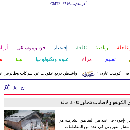
آخر تحديث GMT21:37:08
عاجلة
رياضة
ثقافة
إقتصاد
فن وموسيقى
أزياء
تعليم
مرأة
علوم وتكنولوجيا
بيئة
م
 "كوفنت غاردن"
واشنطن ترفع عقوبات عن شركات وطائرتين على صل
غو والإصابات تتجاوز 3500 حالة
 /إيبولا/ في عدد من المناطق الشرقية من
 انتشار الفيروس في عدد من المقاطعات