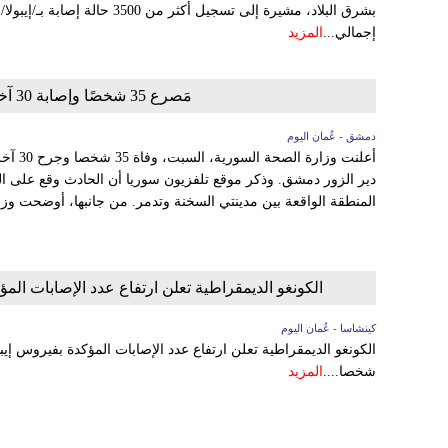
بشرق البلاد، مشيرة إلى تسجيل أكثر 
إجمالي...
المزيد
مَصرع 35 شخصًا وإصابة 30 آخرين في حادث اصطدام حافلتين بسوريا
دمشق - عُمان اليوم
أعلنت و
دير الزور دمشق. وذكر موقع تلفزيون سوريا أن الحادث وقع على ا
المنطقة الواقعة بين مدينتي السخنة وتدمر. من جانبها، أوضحت وزار
الكونغو الديمقراطية تعلن ارتفاع عدد الإصابات المؤكدة بفيروس إيبولا إلى 3
كينشاسا - عُمان اليوم
شخصا....
المزيد