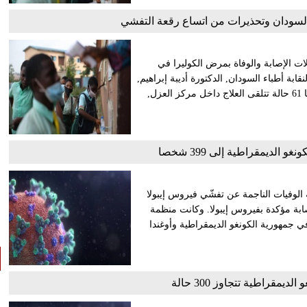
السودان وتحذيرات من اتساع رقعة التفشي
لات الإصابة والوفاة بمرض الكوليرا في
ة أطباء السودان, الدكتورة أديبة إبراهيم,
أن مستشفى "المزروب" استقبل 418 حالة إصابة بالكوليرا, من بينها 61 حالة تتلقى العلاج داخل مركز العزل,
و الديمقراطية إلى 399 شخصا
الوفيات الناجمة عن تفشّي فيروس إيبولا
ًا. وأضافت في بيان لها تسجيل 1,333 حالة إصابة مؤكدة بفيروس إيبولا. وكانت منظمة
 جمهورية الكونغو الديمقراطية وأوغندا
ديمقراطية تتجاوز 300 حالة