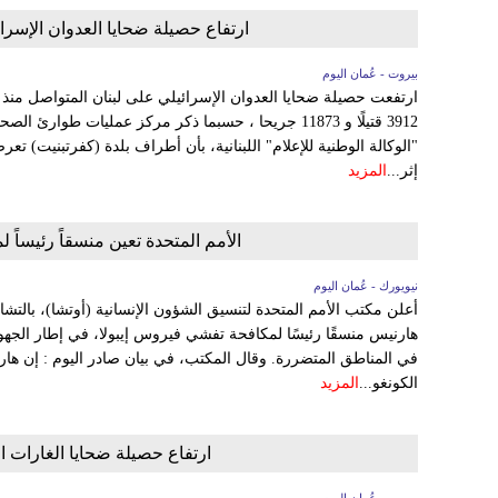
ارتفاع حصيلة ضحايا العدوان الإسرائيلي على لبنان إل
بيروت - عُمان اليوم
ارتفعت حصيلة ضحايا العدوان الإسرائيلي على لبنان المتواصل منذ
3912 قتيلًا و 11873 جريحا ، حسبما ذكر مركز عمليات طوارئ 
"الوكالة الوطنية للإعلام" اللبنانية، بأن أطراف بلدة (كفرتبني
إثر...
المزيد
الأمم المتحدة تعين منسقاً رئيساً ل
نيويورك - عُمان اليوم
أعلن مكتب الأمم المتحدة لتنسيق الشؤون الإنسانية (أوتشا)، بالتشا
هارنيس منسقًا رئيسًا لمكافحة تفشي فيروس إيبولا، في إطار الجهود ا
في المناطق المتضررة. وقال المكتب، في بيان صادر اليوم : إن ها
الكونغو...
المزيد
ارتفاع حصيلة ضحايا الغارات الإسرا