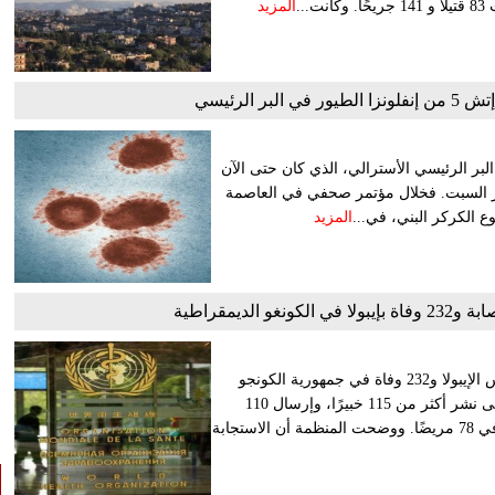
المزيد
ر الرئيسي
لونزا الطيور في البر الرئيسي الأسترالي، الذي كان حتى الآن
نز السبت. فخلال مؤتمر صحفي في العاصمة
ع الكركر البني، في...
المزيد
أعلنت منظمة الصحة العالمية عن تسجيل 896 إصابة مؤكدة بفيروس الإيبولا و232 وفاة في جمهورية الكونجو
الديمقراطية بعد شهر من إعلان تفشي المرض. وأكدت المنظمة على نشر أكثر من 115 خبيرًا، وإرسال 110
أطنان من الإمدادات الطارئة لدعم جهود الاستجابة، مشيرة إلى تعافي 78 مريضًا. ووضحت المنظمة أن الاستجابة