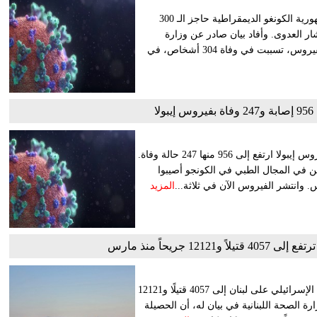
تجاوزت حصيلة الوفيات الناجمة عن تفشي فيروس "إيبولا" في جمهورية الكونغو الديمقراطية حاجز الـ 300
ر العدوى. وأفاد بيان صادر عن وزارة
الاتصالات والإعلام الكونغولية بأنه تم تسجيل 1155 إصابة مؤكدة بالفيروس، تسببت في وفاة 304 أشخاص، في
ا
أعلنت جمهورية الكونجو الديمقراطية أن عدد الإصابات المؤكدة بفيروس إيبولا ارتفع إلى 956 منها 247 حالة وفاة.
 بمنظمة الصحة العالمية، إن 75 من العاملين في المجال الطبي في الكونجو أصيبوا
المزيد
1 جريحاً منذ مارس
أعلنت وزارة الصحة اللبنانية اليوم عن ارتفاع حصيلة ضحايا العدوان الإسرائيلي على لبنان إلى 4057 قتيلًا و12121
 لوزارة الصحة اللبنانية في بيان له، أن الحصيلة