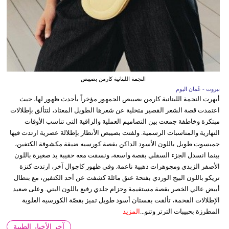
النجمة اللبنانية كارمن بصيبص
بيروت - عُمان اليوم
أبهرت النجمة اللبنانية كارمن بصيبص الجمهور مؤخراً بأحدث ظهور لها، حيث
اعتمدت قصة الشعر القصير متخلية عن شعرها الطويل المعتاد، لتتألق بإطلالات
مبتكرة وخاطفة جمعت بين التصاميم العملية والراقية التي تناسب الأوقات
النهارية والمناسبات الرسمية. ولفتت بصيبص الأنظار بإطلالة عصرية ارتدت فيها
جمبسوت طويل باللون الأسود الداكن بقصة كورسيه ضيقة مكشوفة الكتفين،
بينما انسدل الجزء السفلي بقصة واسعة، ونسقت معه حقيبة يد صغيرة باللون
الأصفر الزبدي ومجوهرات ذهبية ناعمة. وفي ظهور كاجوال آخر، ارتدت كنزة
تريكو باللون البيج الوردي بفتحة عنق مائلة كشفت عن أحد الكتفين، مع بنطال
أبيض عالي الخصر بقصة مستقيمة وحزام جلدي رفيع باللون البني. وعلى صعيد
الإطلالات الفخمة، تألقت بفستان أسود طويل تميز بقصّة الكورسيه العلوية
المطرزة بحبيبات الترتر وتنو...
المزيد
آخر الأخبار الطبية