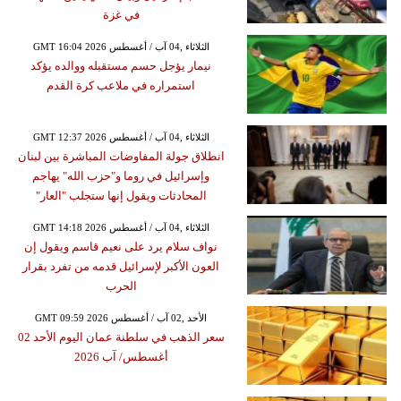
في غزة
GMT 16:04 2026 الثلاثاء ,04 آب / أغسطس
نيمار يؤجل حسم مستقبله ووالده يؤكد
استمراره في ملاعب كرة القدم
GMT 12:37 2026 الثلاثاء ,04 آب / أغسطس
انطلاق جولة المفاوضات المباشرة بين لبنان
وإسرائيل في روما و"حزب الله" يهاجم
المحادثات ويقول إنها ستجلب "العار"
GMT 14:18 2026 الثلاثاء ,04 آب / أغسطس
نواف سلام يرد على نعيم قاسم ويقول إن
العون الأكبر لإسرائيل قدمه من تفرد بقرار
الحرب
GMT 09:59 2026 الأحد ,02 آب / أغسطس
سعر الذهب في سلطنة عمان اليوم الأحد 02
أغسطس/ آب 2026