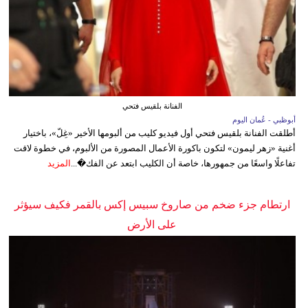
الفنانة بلقيس فتحي
أبوظبي - عُمان اليوم
أطلقت الفنانة بلقيس فتحي أول فيديو كليب من ألبومها الأخير «غِلّ»، باختيار
أغنية «زهر ليمون» لتكون باكورة الأعمال المصورة من الألبوم، في خطوة لاقت
تفاعلًا واسعًا من جمهورها، خاصة أن الكليب ابتعد عن الفك�...
المزيد
ارتطام جزء ضخم من صاروخ سبيس إكس بالقمر فكيف سيؤثر
على الأرض