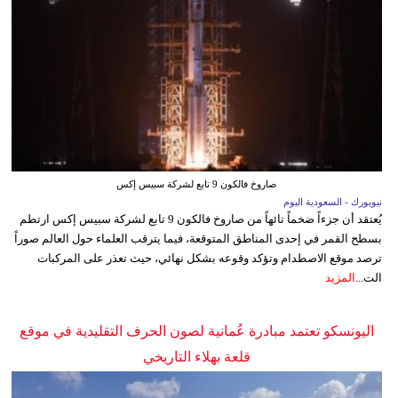
صاروخ فالكون 9 تابع لشركة سبيس إكس
نيويورك - السعودية اليوم
يُعتقد أن جزءاً ضخماً تائهاً من صاروخ فالكون 9 تابع لشركة سبيس إكس ارتطم
بسطح القمر في إحدى المناطق المتوقعة، فيما يترقب العلماء حول العالم صوراً
ترصد موقع الاصطدام وتؤكد وقوعه بشكل نهائي، حيث تعذر على المركبات
الت...
المزيد
اليونسكو تعتمد مبادرة عُمانية لصون الحرف التقليدية في موقع
قلعة بهلاء التاريخي