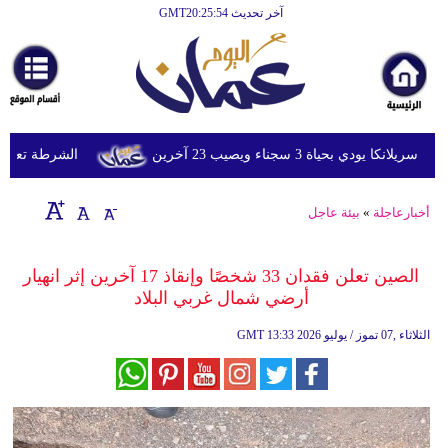
آخر تحديث GMT20:25:54
الرئيسية
أخبارعاجلة
رياضة
ثقافة
ي بحياة 3 سجناء ويصيب 23 آخرين
الشرطة تعتقل إمر
إقتصاد
أخبارعاجلة
»
بيئة عاجل
فن
وموسيقى
الصين تعلن فقدان 33 شخصًا وإنقاذ 17 آخرين إثر انهيار
أرضي شمال غربي البلاد
أزياء
13:33 2026 الثلاثاء ,07 تموز / يوليو
GMT
صحة
وتغذية
سياحة