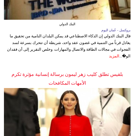
البنك الدولي
بروكسل - عُمان اليوم
قال البنك الدولي إن الذكاء الاصطناعي قد يمكن البلدان النامية من تحقيق ما
يعادل قرناً من التنمية في غضون عقد واحد، شريطة أن تتحرك بسرعة لسد
الفجوات في مجالات الطاقة والاتصال والمهارات. وخلص التقرير إلى أن فقدان
الو�...
المزيد
بلقيس تطلق كليب زهر ليمون برسالة إنسانية مؤثرة تكرم
الأمهات المكافحات