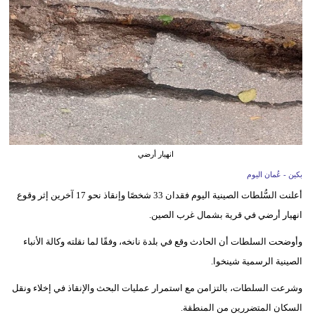
وسفر
ديكور
أخبار
إعلام
تعليم
انهيار أرضي
مرأة
بكين - عُمان اليوم
علوم
أعلنت السُّلطات الصينية اليوم فقدان 33 شخصًا وإنقاذ نحو 17 آخرين إثر وقوع
وتكنولوجيا
انهيار أرضي في قرية بشمال غرب الصين.
بيئة
وأوضحت السلطات أن الحادث وقع في بلدة نانخه، وفقًا لما نقلته وكالة الأنباء
الصينية الرسمية شينخوا.
مدوَّنات
وشرعت السلطات، بالتزامن مع استمرار عمليات البحث والإنقاذ في إخلاء ونقل
أبراج
السكان المتضررين من المنطقة.