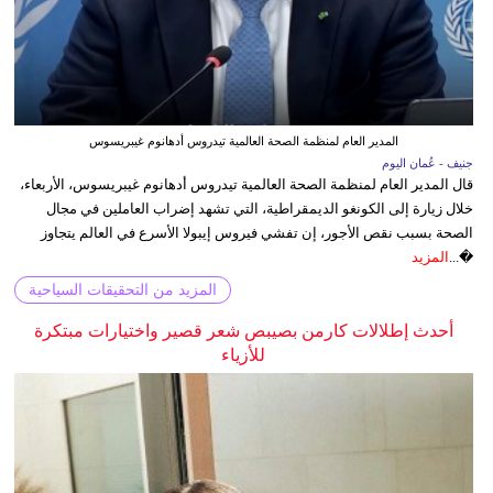
المدير العام لمنظمة الصحة العالمية تيدروس أدهانوم غيبريسوس
جنيف - عُمان اليوم
قال المدير العام لمنظمة الصحة العالمية تيدروس أدهانوم غيبريسوس، الأربعاء،
خلال زيارة إلى الكونغو الديمقراطية، التي تشهد إضراب العاملين في مجال
الصحة بسبب نقص الأجور، إن تفشي فيروس إيبولا الأسرع في العالم يتجاوز
�...
المزيد
المزيد من التحقيقات السياحية
أحدث إطلالات كارمن بصيبص شعر قصير واختيارات مبتكرة
للأزياء