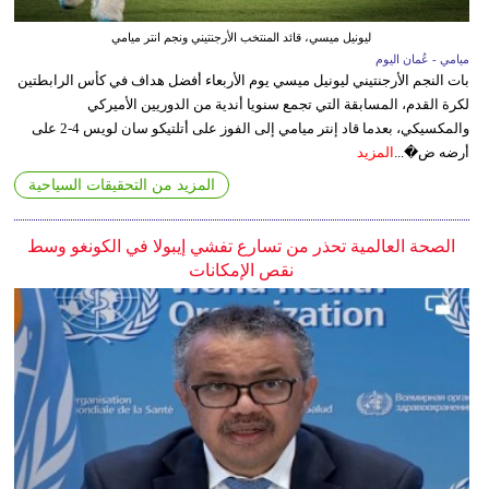
ليونيل ميسي، قائد المنتخب الأرجنتيني ونجم انتر ميامي
ميامي - عُمان اليوم
بات النجم الأرجنتيني ليونيل ميسي يوم الأربعاء أفضل هداف في كأس الرابطتين
لكرة القدم، المسابقة التي تجمع سنويا أندية من الدوريين الأميركي
والمكسيكي، بعدما قاد إنتر ميامي إلى الفوز على أتلتيكو سان لويس 4-2 على
أرضه ض�...
المزيد
المزيد من التحقيقات السياحية
الصحة العالمية تحذر من تسارع تفشي إيبولا في الكونغو وسط
نقص الإمكانات