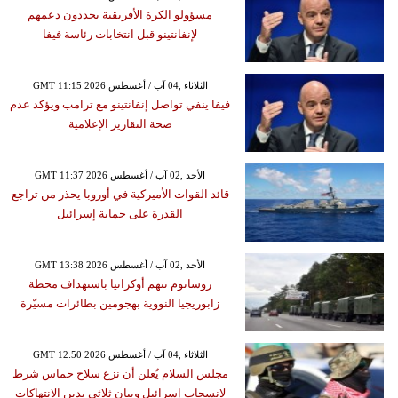
مسؤولو الكرة الأفريقية يجددون دعمهم
لإنفانتينو قبل انتخابات رئاسة فيفا
GMT 11:15 2026 الثلاثاء ,04 آب / أغسطس
فيفا ينفي تواصل إنفانتينو مع ترامب ويؤكد عدم
صحة التقارير الإعلامية
GMT 11:37 2026 الأحد ,02 آب / أغسطس
قائد القوات الأميركية في أوروبا يحذر من تراجع
القدرة على حماية إسرائيل
GMT 13:38 2026 الأحد ,02 آب / أغسطس
روساتوم تتهم أوكرانيا باستهداف محطة
زابوريجيا النووية بهجومين بطائرات مسيّرة
GMT 12:50 2026 الثلاثاء ,04 آب / أغسطس
مجلس السلام يُعلن أن نزع سلاح حماس شرط
لانسحاب إسرائيل وبيان ثلاثي يدين الانتهاكات