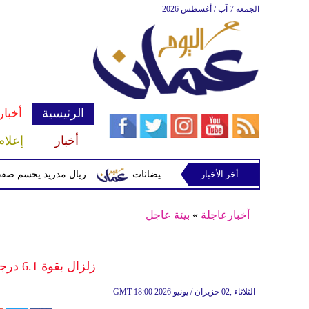
الجمعة 7 آب / أغسطس 2026
الرئيسية
أخبار
أخبار
إعلام
أخر الأخبار
 وتحذيرات من أمطار غزيرة وفيضانات
ريال مدريد يحسم صفقة ديوماندي ق
أخبارعاجلة
»
بيئة عاجل
زلزال بقوة 6.1 درجة يضرب قبالة جنوب إيطاليا
18:00 2026 الثلاثاء ,02 حزيران / يونيو
GMT