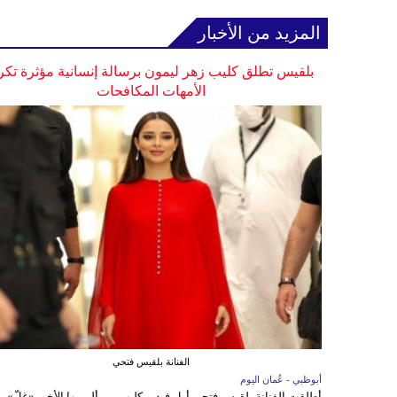
المزيد من الأخبار
بلقيس تطلق كليب زهر ليمون برسالة إنسانية مؤثرة تكر
الأمهات المكافحات
الفنانة بلقيس فتحي
أبوظبي - عُمان اليوم
أطلقت الفنانة بلقيس فتحي أول فيديو كليب من ألبومها الأخير «غِلّ»،