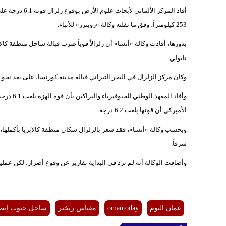
أفاد المركز الأ
253 كيلومتراً، وفق ما نقلته وكالة «رويترز» للأنباء.
بدورها، أفادت وكالة «أنسا» أن زلزالاً قوياً ضرب قبالة ساحل منطقة كالا
نابولي.
وكان مركز الزلزال في البحر التيراني قبالة مدينة كوزنسا، على بعد نحو 240 كيلومتراً جنوب شرق نابولي، وفق الوكالة الإيطالية.
الأميركي أن قوتها بلغت 6.2 درجة.
وبحسب وكالة «أنسا»، فقد شعر بالزلزال سكان منطقة كالابريا بأكملها، و
شرقاً.
وأضافت الوكالة أنه لم ترد في البداية تقارير عن وقوع أضرار، لكن عمليا
عمان اليوم
omantoday
مقياس ريختر
ساحل جنوب إيطال