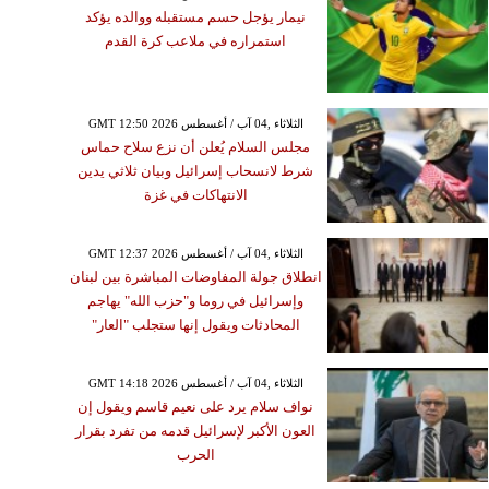
نيمار يؤجل حسم مستقبله ووالده يؤكد
استمراره في ملاعب كرة القدم
GMT 12:50 2026 الثلاثاء ,04 آب / أغسطس
مجلس السلام يُعلن أن نزع سلاح حماس
شرط لانسحاب إسرائيل وبيان ثلاثي يدين
الانتهاكات في غزة
GMT 12:37 2026 الثلاثاء ,04 آب / أغسطس
انطلاق جولة المفاوضات المباشرة بين لبنان
وإسرائيل في روما و"حزب الله" يهاجم
المحادثات ويقول إنها ستجلب "العار"
GMT 14:18 2026 الثلاثاء ,04 آب / أغسطس
نواف سلام يرد على نعيم قاسم ويقول إن
العون الأكبر لإسرائيل قدمه من تفرد بقرار
الحرب