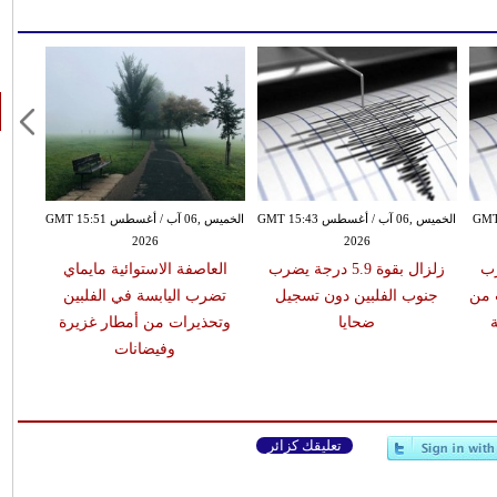
طس GMT 07:16
الخميس ,06 آب / أغسطس GMT 15:43
الخميس ,06 آب / أغسطس GMT 15:51
2026
2026
يضرب
زلزال بقوة 5.9 درجة يضرب
العاصفة الاستوائية مايماي
 من
جنوب الفلبين دون تسجيل
تضرب اليابسة في الفلبين
ضحايا
وتحذيرات من أمطار غزيرة
وفيضانات
تعليقك كزائر