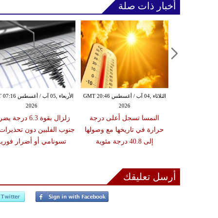
أخبار ذات صلة
الثلاثاء ,04 آب / أغسطس GMT 13:39
الثلاثاء ,04 آب / أغسطس GMT 20:46
الأربعاء ,05 آب / أغس
2026
2026
20
 إثيوبيا يخلف
النمسا تسجل أعلى درجة
زلزال بقوة 6.3 درجة 
ً و7 مصابين ويفقد عدداً
حرارة في تاريخها مع وصولها
جنوب الفلبين دون تحذيرات
أشخاص
إلى 40.8 درجة مئوية
تسونامي أو أضرار فورية
أرسل تعليقك