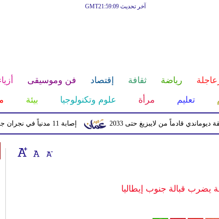
آخر تحديث GMT21:59:09
عاجلة
رياضة
ثقافة
إقتصاد
فن وموسيقى
أزياء
تعليم
مرأة
علوم وتكنولوجيا
بيئة
م
ادماً من لايبزيغ حتى 2033
إصابة 11 مدنياً في نجران جراء اعتداءات حوثية بالمقذوفات