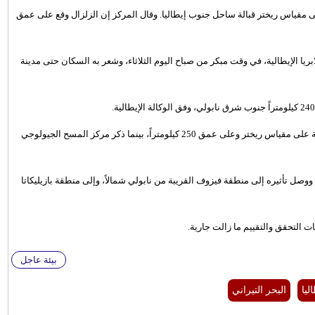
لماني لأبحاث علوم الأرض بوقوع زلزال قوته 6.1 درجة على مقياس ريختر قبالة ساحل جنوب إيطاليا. وقال المركز إن الزلزال وقع على عمق
بريا الإيطالية، في وقت مبكر من صباح اليوم الثلاثاء، وشعر به السكان حتى مدينة
وأفاد المعهد الوطني للجيوفيزياء والبراكين بأن قوة الهزة بلغت 6.1 درجة على مقياس ريختر وعلى عمق 250 كيلومتراً، بينما ذكر مركز المسح الجيولوجي
وصل تأثيره إلى منطقة فيزوف القريبة من نابولي شمالاً، وإلى منطقة بازيليكاتا
ت التحقق والتقييم ما زالت جارية.
بيئة عاجل
يا
البحر التيراني