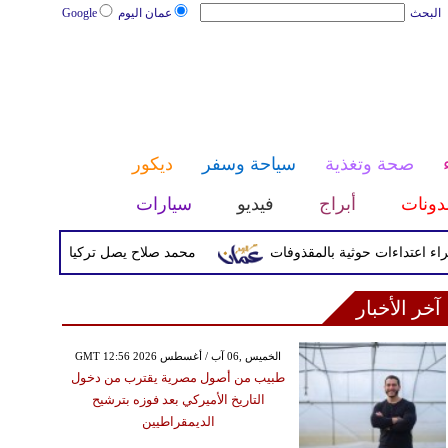
البحث
عمان اليوم
Google
صحة وتغذية
سياحة وسفر
ديكور
دونات
أبراج
فيديو
سيارات
محمد صلاح يصل تركيا الأربعاء لإتمام انتق
آخر الأخبار
GMT 12:56 2026 الخميس ,06 آب / أغسطس
طبيب من أصول مصرية يقترب من دخول
التاريخ الأميركي بعد فوزه بترشيح
الديمقراطيين