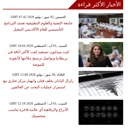
الأخبار الأكثر قراءة
GMT 07:42 2026 الخميس ,02 تموز / يوليو
جامعة التقنية والعلوم التطبيقية تعتمد البرنامج
التأسيسي للعام الأكاديمي المقبل
GMT 10:04 2026 السبت ,01 آب / أغسطس
كيت ميدلتون تستعيد لقب الأكثر أناقة في
بريطانيا وتواصل ترسيخ مكانتها كأيقونة
للموضة
GMT 12:08 2026 الثلاثاء ,28 تموز / يوليو
زلزال اليابان يخلف قتلى وانهيار مركز تجاري مع
استمرار عمليات البحث عن العالقين
GMT 12:18 2026 السبت ,01 آب / أغسطس
الأبراج والرفاهية أي علامة فاخرة تناسب
شخصيتك