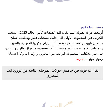
وسفر
ديكور
أخبار
مسقط - عمان اليوم
أوقعت قرعة بطولة آسيا لكرة اليد (تصفيات كأس العالم 2025)، منتخب
إعلام
الكويت في المجموعة الأولى الى جانب منتخبات قطر وسلطنة عمان
والصين تايبيه. وضمت المجموعة الثانية ايران وكوريا الجنوبية والصين
تعليم
ونيوزيلندا، فيما ضمت المجموعة الثالثة السعودية والعراق والهند واليابان،
في حين تشكلت المجموعة الرابعة من البحرين والإمارات وكازاخستان
مرأة
وهونغ كونغ....
المزيد
علوم
لقاءات قوية في خامس جولات المرحلة الثانية من دوري اليد
وتكنولوجيا
المصري
بيئة
مدوَّنات
أبراج