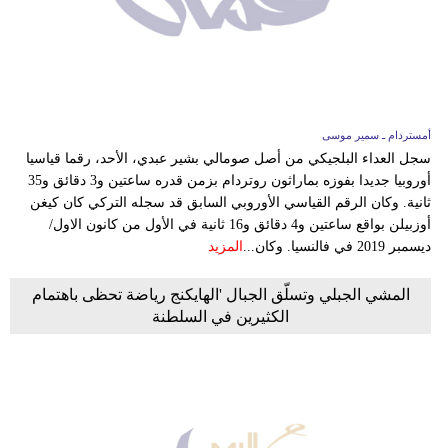
وسفر
ديكور
أخبار
أمستردام ـ سمير موسى
إعلام
سجل العداء البلجيكي من أصل صومالي بشير عبدي، الأحد، رقما قياسيا
أوروبيا جديدا بفوزه بماراثون روتردام بزمن قدره ساعتين و3 دقائق و35
تعليم
ثانية. وكان الرقم القياسي الأوروبي السابق قد سجله التركي كان كيغن
أوزبيلن بواقع ساعتين و4 دقائق و16 ثانية في الأول من كانون الاول/
مرأة
ديسمبر 2019 في فالنسيا. وكان...
المزيد
علوم
المشي الجبلي وتسلّق الجبال 'الهايكنج رياضة تحظى باهتمام
وتكنولوجيا
الكثيرين في السلطنة
بيئة
مدوَّنات
أبراج