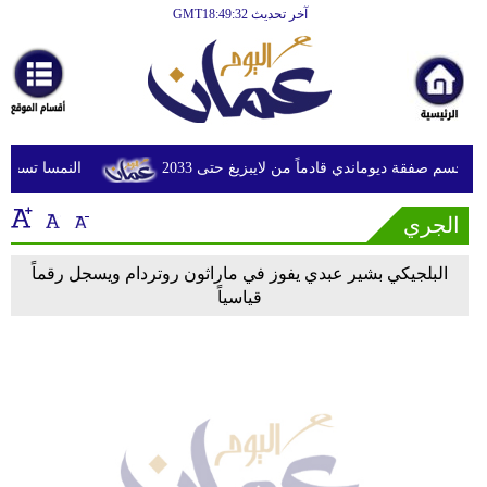
آخر تحديث GMT18:49:32
الرئيسية
أخبارعاجلة
رياضة
ثقافة
يحسم صفقة ديوماندي قادماً من لايبزيغ حتى 2033
النمسا تسجل أعلى 
إقتصاد
الجري
فن
البلجيكي بشير عبدي يفوز في ماراثون روتردام ويسجل رقماً
وموسيقى
قياسياً
أزياء
صحة
وتغذية
سياحة