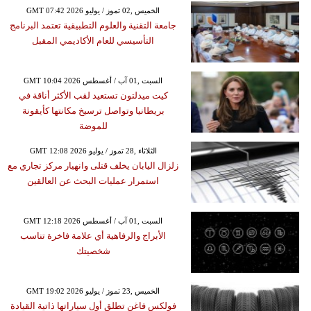
GMT 07:42 2026 الخميس ,02 تموز / يوليو
جامعة التقنية والعلوم التطبيقية تعتمد البرنامج
التأسيسي للعام الأكاديمي المقبل
GMT 10:04 2026 السبت ,01 آب / أغسطس
كيت ميدلتون تستعيد لقب الأكثر أناقة في
بريطانيا وتواصل ترسيخ مكانتها كأيقونة
للموضة
GMT 12:08 2026 الثلاثاء ,28 تموز / يوليو
زلزال اليابان يخلف قتلى وانهيار مركز تجاري مع
استمرار عمليات البحث عن العالقين
GMT 12:18 2026 السبت ,01 آب / أغسطس
الأبراج والرفاهية أي علامة فاخرة تناسب
شخصيتك
GMT 19:02 2026 الخميس ,23 تموز / يوليو
فولكس فاغن تطلق أول سياراتها ذاتية القيادة