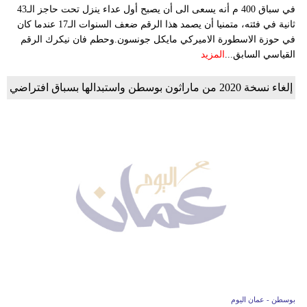
في سباق 400 م أنه يسعى الى أن يصبح أول عداء ينزل تحت حاجز الـ43
ثانية في فئته، متمنيا أن يصمد هذا الرقم ضعف السنوات الـ17 عندما كان
في حوزة الاسطورة الاميركي مايكل جونسون.وحطم فان نيكرك الرقم
القياسي السابق...
المزيد
إلغاء نسخة 2020 من ماراثون بوسطن واستبدالها بسباق افتراضي
بوسطن - عمان اليوم