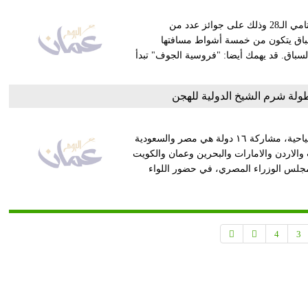
يختتم ميدان الفروسية في منطقة حائل موسمه الحالي بسباقه الختامي الـ28 وذلك على جوائز عدد من
السباق يتكون من خمسة أشواط مسافتها
ا السباق. قد يهمك أيضا: "فروسية الجوف" تبدأ
تشهد بطولة شرم الشيخ الدولية للهجن والتي تستضيفها المدينة السياحية، مشاركة ١٦ دولة هي مصر والسعودية
 والاردن والامارات والبحرين وعمان والكويت
مجلس الوزراء المصري، في حضور اللواء
4
3