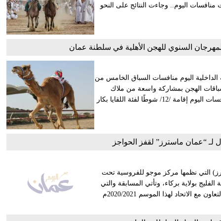
فسات اليوم.. وجاءت النتائج على النحو
هرجان السنوي للهجن الأهلية في سلطنة عمان
 الداخلية اليوم منافسات السباق الخامس من
ه الاتحاد العُماني لسباقات الهجن بمشاركة واسعة من ملاك
ومضمري الهجن من مختلف محافظات سلطنة عُمان. وشهدت منافسات اليوم إقامة /12/ شوطًا لفئة اللقايا بكار
ل لـ “عمان ماسترز” لقفز الحواجز
ز) التي نظمها مركز موجو للفروسية تحت
لفليج بولاية بركاء، وتأتي المسابقة والتي
تقام للمرة الثانية بعد المسابقة التدريبية من قبل المركز في إطار التعاون مع الاتحاد لهذا الموسم 2020/2021م