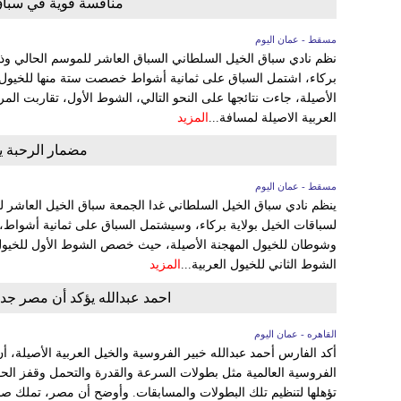
منافسة قوية في سباق
مسقط - عمان اليوم
نظم نادي سباق الخيل السلطاني السباق العاشر للموسم الحالي وذل
بركاء، اشتمل السباق على ثمانية أشواط خصصت ستة منها للخيول ا
الأصيلة، جاءت نتائجها على النحو التالي، الشوط الأول، تقاربت ال
العربية الاصيلة لمسافة...
المزيد
مضمار الرحبة ي
مسقط - عمان اليوم
ينظم نادي سباق الخيل السلطاني غدا الجمعة سباق الخيل العاشر 
لسباقات الخيل بولاية بركاء، وسيشتمل السباق على ثمانية أشواط،
الشوط الثاني للخيول العربية...
المزيد
احمد عبدالله يؤكد أن مصر جدي
القاهره - عمان اليوم
أكد الفارس أحمد عبدالله خبير الفروسية والخيل العربية الأصيلة،
الفروسية العالمية مثل بطولات السرعة والقدرة والتحمل وقفز الحو
تؤهلها لتنظيم تلك البطولات والمسابقات. وأوضح أن مصر، تملك 