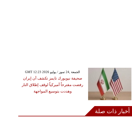
GMT 12:23 2026 الجمعة ,24 تموز / يوليو
صحيفة نيويورك تايمز تكشف أن إيران
رفضت مقترحاً أميركياً لوقف إطلاق النار
وهددت بتوسيع المواجهة
أخبار ذات صلة