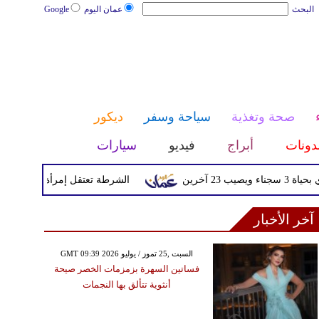
البحث
عمان اليوم
Google
صحة وتغذية
سياحة وسفر
ديكور
دونات
أبراج
فيديو
سيارات
آخرين
الشرطة تعتقل إمرأة تم القبض عليه
آخر الأخبار
GMT 09:39 2026 السبت ,25 تموز / يوليو
فساتين السهرة بزمزمات الخصر صيحة
أنثوية تتألق بها النجمات