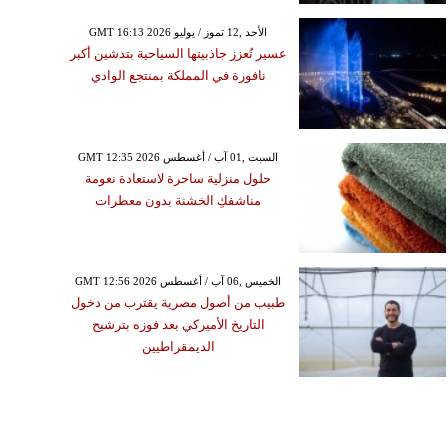
GMT 16:13 2026 الأحد ,12 تموز / يوليو
عسير تُعزز جاذبيتها السياحية بتدشين أكبر
نافورة في المملكة بمنتجع الوادي
GMT 12:35 2026 السبت ,01 آب / أغسطس
حلول منزلية ساحرة لاستعادة نعومة
مناشفكِ الخشنة بدون معطرات
GMT 12:56 2026 الخميس ,06 آب / أغسطس
طبيب من أصول مصرية يقترب من دخول
التاريخ الأميركي بعد فوزه بترشيح
الديمقراطيين