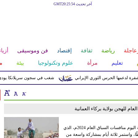
آخر تحديث GMT20:25:54
عاجلة
رياضة
ثقافة
إقتصاد
فن وموسيقى
أزياء
تعليم
مرأة
علوم وتكنولوجيا
بيئة
م
لدعمها الحرس الثوري الإيراني
شغب في سجون سريلانكا يودي بحياة 3 سجناء ويصيب 23 
ام للهجن بولاية بركاء العمانية
اختتمت على مضمار الفليج بولاية بركاء في محافظة جنوب الباطنة اليوم منافسات السباق العام 2024م، الذي
نة السلطانية بشؤون البلاط السلطاني، وتضمن 75 شوطًا، واستمر ثلاثة أيام بمشاركة واسعة من