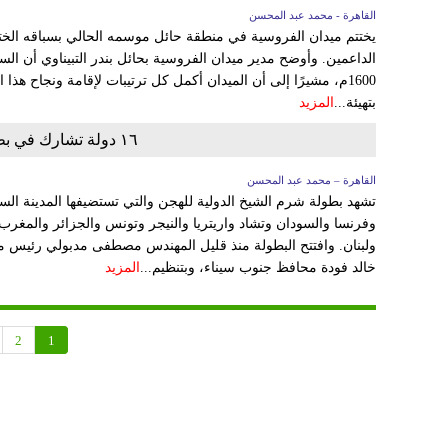
القاهرة - محمد عبد المحسن
الداعمين. وأوضح مدير ميدان الفروسية بحائل بندر التبيناوي أن 
1600م، مشيرًا إلى أن الميدان أكمل كل ترتيبات لإقامة ونجاح هذ
بتهيئة...
المزيد
١٦ دولة تشارك في بطولة شرم الشيخ الدولية للهجن
القاهرة – محمد عبد المحسن
وفرنسا والسودان وتشاد واريتريا والنيجر وتونس والجزائر والمغرب
ولبنان. وافتتح البطولة منذ قليل المهندس مصطفى مدبولي رئيس 
خالد فودة محافظ جنوب سيناء، وبتنظيم...
المزيد
2
1