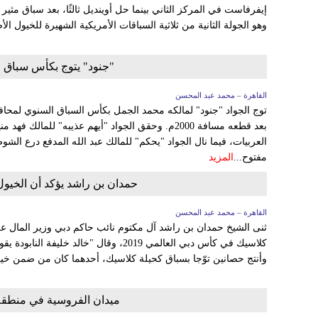
إيفرفاست في المركز الثاني بينما حل أوينديل ثالثًا، بعد سباق مثير لم
وهو الجولة الثانية من ثلاثية السباقات الأمريكية الشهيرة للخيول الأص
"جنود" يتوج بكأس سباق 
القاهرة – محمد عبد المحسن
توج الجواد "جنود" لمالكه محمد الجمل بكأس السباق السنوي لمحا
بعد قطعه مسافة 2000م. وحقق الجواد "أيهم عذيبه" للم
العربيات، فيما نال الجواد "يحكم" للمالك عبد الله المدفع درع ال
مفتوح...
المزيد
حمدان بن راشد يؤكد أن الخيول ا
القاهرة – محمد عبد المحسن
ثنى الشيخ حمدان بن راشد آل مكتوم نائب حاكم دبي وزير المال على
كلاسيك في كأس دبي العالمي 2019، وقال "خالد 
وأنتج حصانين توّجا بسباق كحيلة كلاسيك، أحدهما كان من ضمن خيو
ميدان الفروسية في منطقة