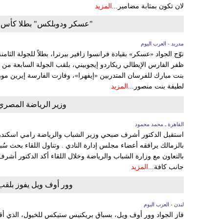
لان تكون بمثابة مضامير...
المزيد
"عسكر ودوبلكس" بطلا كأس زاي
مدريد - العرب اليوم
توّج الجواد «عسكر» بقيادة فرانسوا زافير بيرترا، بطلاً للجولة الثام
ظفر الفارس الإيطالي ريكاردو إيجوبيني، بلقب الجولة السابعة من
بنت مبارك للفرسان المتدربين «إيفهرا»، وفازت الفارسة إيرين مور
لطيفة بنت منصور...
المزيد
وزير الرياضة المصري
القاهرة ـ محمد محمود
استقبل الدكتور أشرف صبحي وزير الشباب والرياضة رامي اسكندر
بالزمالك يرافقه أعضاء مجلس إدارة النادي . وتناول اللقاء بحث سُب
بالتعاون مع وزارة الشباب والرياضة وخلال اللقاء أكد الدكتور أش
جانب كافة...
المزيد
وور أوف ويل يفوز بلق
لندن - العرب اليوم
فاز الجواد وور أوف ويل، بسباق بريكنيس ستيكس للخيول، الذي أقي