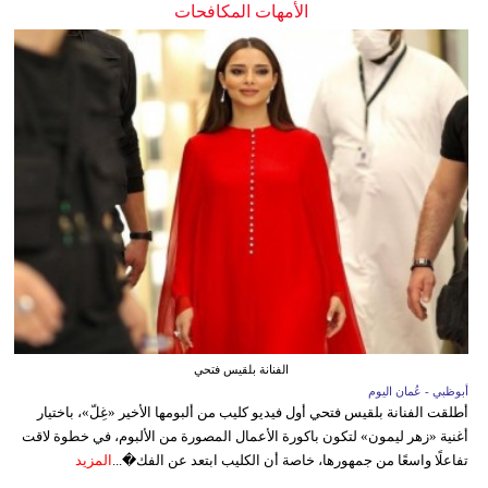
الأمهات المكافحات
الفنانة بلقيس فتحي
أبوظبي - عُمان اليوم
أطلقت الفنانة بلقيس فتحي أول فيديو كليب من ألبومها الأخير «غِلّ»، باختيار
أغنية «زهر ليمون» لتكون باكورة الأعمال المصورة من الألبوم، في خطوة لاقت
تفاعلًا واسعًا من جمهورها، خاصة أن الكليب ابتعد عن الفك�...
المزيد