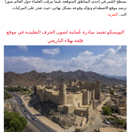
بسطح القمر في إحدى المناطق المتوقعة، فيما يترقب العلماء حول العالم صوراً
ترصد موقع الاصطدام وتؤكد وقوعه بشكل نهائي، حيث تعذر على المركبات
الت...
المزيد
اليونسكو تعتمد مبادرة عُمانية لصون الحرف التقليدية في موقع
قلعة بهلاء التاريخي