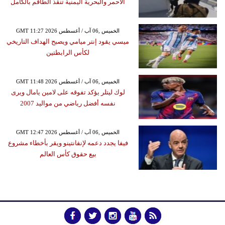
الأحمر والبحرية اليمنية تنقذ الطاقم بالكامل
GMT 11:27 2026 الخميس ,06 آب / أغسطس
ميسي يقود إنتر ميامي ويصبح الهداف التاريخي
لكأس الرابطتين
GMT 11:48 2026 الخميس ,06 آب / أغسطس
لوك ليتلر يؤكد تفوقه على لامين يامال ويرى
نفسه أفضل رياضي من مواليد 2007
GMT 12:47 2026 الخميس ,06 آب / أغسطس
فيفا يجدد دعمه لإنفانتينو ويقر بأخطاء مشروع
بيع حقوق كأس العالم