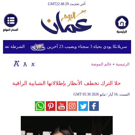
آخر تحديث GMT22:48:29
الرئيسية
أخبارعاجلة
رياضة
ثقافة
 بحياة 3 سجناء ويصيب 23 آخرين
الشرطة تعتقل إمرأ
إقتصاد
الرئيسية
»
عالم الموضة
فن
وموسيقى
حلا الترك تخطف الأنظار بإطلالاتها الشبابية الراقية
أزياء
05:30 2026 السبت ,16 أيار / مايو
GMT
صحة
وتغذية
سياحة