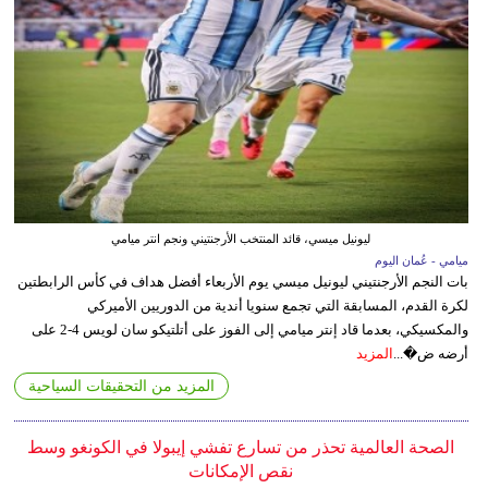
ليونيل ميسي، قائد المنتخب الأرجنتيني ونجم انتر ميامي
ميامي - عُمان اليوم
بات النجم الأرجنتيني ليونيل ميسي يوم الأربعاء أفضل هداف في كأس الرابطتين
لكرة القدم، المسابقة التي تجمع سنويا أندية من الدوريين الأميركي
والمكسيكي، بعدما قاد إنتر ميامي إلى الفوز على أتلتيكو سان لويس 4-2 على
أرضه ض�...
المزيد
المزيد من التحقيقات السياحية
الصحة العالمية تحذر من تسارع تفشي إيبولا في الكونغو وسط
نقص الإمكانات