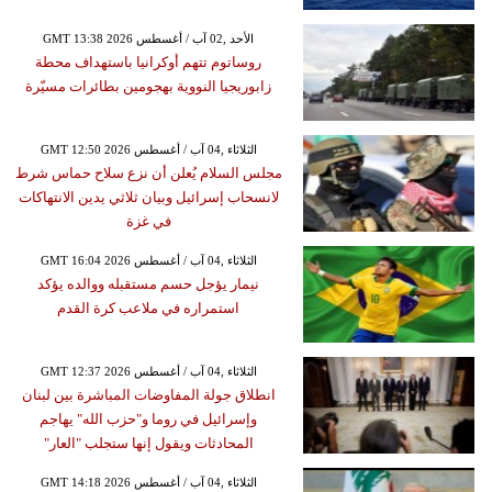
GMT 13:38 2026 الأحد ,02 آب / أغسطس
روساتوم تتهم أوكرانيا باستهداف محطة
زابوريجيا النووية بهجومين بطائرات مسيّرة
GMT 12:50 2026 الثلاثاء ,04 آب / أغسطس
مجلس السلام يُعلن أن نزع سلاح حماس شرط
لانسحاب إسرائيل وبيان ثلاثي يدين الانتهاكات
في غزة
GMT 16:04 2026 الثلاثاء ,04 آب / أغسطس
نيمار يؤجل حسم مستقبله ووالده يؤكد
استمراره في ملاعب كرة القدم
GMT 12:37 2026 الثلاثاء ,04 آب / أغسطس
انطلاق جولة المفاوضات المباشرة بين لبنان
وإسرائيل في روما و"حزب الله" يهاجم
المحادثات ويقول إنها ستجلب "العار"
GMT 14:18 2026 الثلاثاء ,04 آب / أغسطس