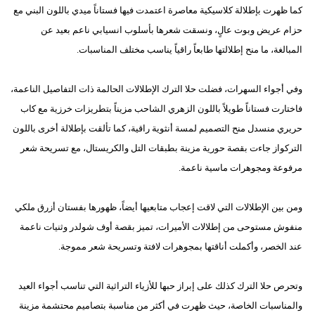
كما ظهرت بإطلالة كلاسيكية معاصرة اعتمدت فيها فستاناً ميدي باللون البني مع
حزام عريض وبوت عالٍ، ونسقت شعرها بأسلوب انسيابي ناعم بعيد عن
المبالغة، ما منح إطلالتها طابعاً راقياً يناسب مختلف المناسبات.
وفي أجواء السهرات، فضلت حلا الترك الإطلالات الحالمة ذات التفاصيل الناعمة،
فاختارت فستاناً طويلاً باللون الزهري الشاحب مزيناً بتطريزات خرزية مع كاب
حريري منسدل منح التصميم لمسة أنثوية راقية، كما تألقت بإطلالة أخرى باللون
التركواز جاءت بقصة حورية مزينة بطبقات التل والكريستال، مع تسريحة شعر
مرفوعة ومجوهرات ماسية ناعمة.
ومن بين الإطلالات التي لاقت إعجاب متابعيها أيضاً، ظهورها بفستان أزرق ملكي
منفوش مستوحى من إطلالات الأميرات، تميز بقصة أوف شولدر وثنيات ناعمة
عند الخصر، وأكملت أناقتها بمجوهرات لافتة وتسريحة شعر مموجة.
وتحرص حلا الترك كذلك على إبراز حبها للأزياء التراثية التي تناسب أجواء العيد
والمناسبات الخاصة، حيث ظهرت في أكثر من مناسبة بتصاميم محتشمة مزينة