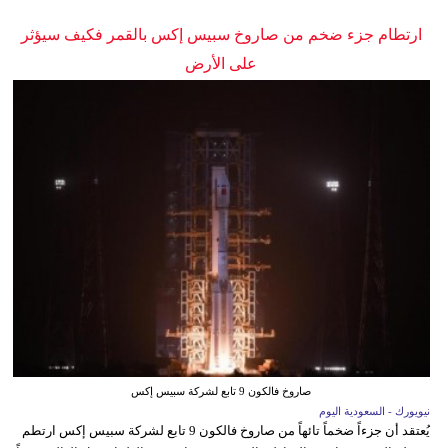
ارتطام جزء ضخم من صاروخ سبيس إكس بالقمر فكيف سيؤثر
على الأرض
صاروخ فالكون 9 تابع لشركة سبيس إكس
نيويورك - السعودية اليوم
يُعتقد أن جزءاً ضخماً تائهاً من صاروخ فالكون 9 تابع لشركة سبيس إكس ارتطم