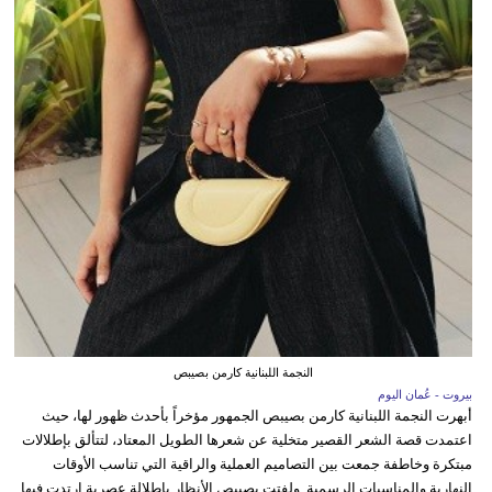
النجمة اللبنانية كارمن بصيبص
بيروت - عُمان اليوم
أبهرت النجمة اللبنانية كارمن بصيبص الجمهور مؤخراً بأحدث ظهور لها، حيث
اعتمدت قصة الشعر القصير متخلية عن شعرها الطويل المعتاد، لتتألق بإطلالات
مبتكرة وخاطفة جمعت بين التصاميم العملية والراقية التي تناسب الأوقات
النهارية والمناسبات الرسمية. ولفتت بصيبص الأنظار بإطلالة عصرية ارتدت فيها