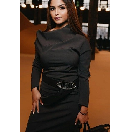
وسفر
ديكور
أخبار
إعلام
تعليم
مرأة
علوم
وتكنولوجيا
بيئة
مدوَّنات
أبراج