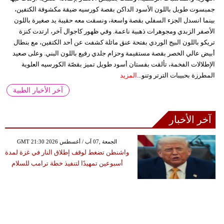
جمبسوت طويل باللون الأسود الداكن بقصة كورسيه ضيقة مكشوفة الكتفين،
بينما انسدل الجزء السفلي بقصة واسعة، ونسقت معه حقيبة يد صغيرة باللون
الأصفر الزبدي ومجوهرات ذهبية ناعمة. وفي ظهور كاجوال آخر، ارتدت كنزة
تريكو باللون البيج الوردي بفتحة عنق مائلة كشفت عن أحد الكتفين، مع بنطال
أبيض عالي الخصر بقصة مستقيمة وحزام جلدي رفيع باللون البني. وعلى صعيد
الإطلالات الفخمة، تألقت بفستان أسود طويل تميز بقصّة الكورسيه العلوية
المطرزة بحبيبات الترتر وتنو...
المزيد
آخر الأخبار الطبية
آخر الأخبار
GMT 21:30 2026 الجمعة ,07 آب / أغسطس
واشنطن تضغط لوقف إطلاق النار في غزة لمدة
أسبوعين تمهيدًا لتنفيذ خطة ترامب للسلام