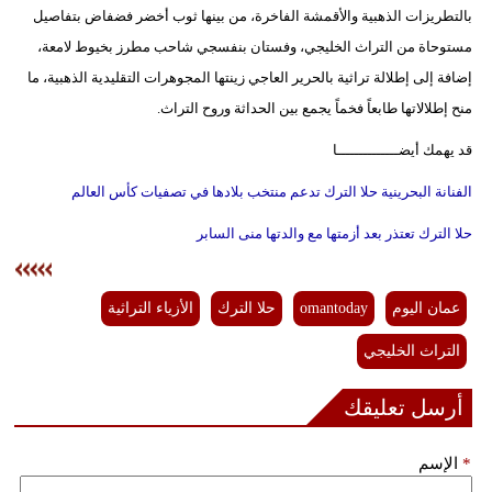
بالتطريزات الذهبية والأقمشة الفاخرة، من بينها ثوب أخضر فضفاض بتفاصيل
مستوحاة من التراث الخليجي، وفستان بنفسجي شاحب مطرز بخيوط لامعة،
إضافة إلى إطلالة تراثية بالحرير العاجي زينتها المجوهرات التقليدية الذهبية، ما
منح إطلالاتها طابعاً فخماً يجمع بين الحداثة وروح التراث.
قد يهمك أيضــــــــــــــا
الفنانة البحرينية حلا الترك تدعم منتخب بلادها في تصفيات كأس العالم
حلا الترك تعتذر بعد أزمتها مع والدتها منى السابر
عمان اليوم
omantoday
حلا الترك
الأزياء التراثية
التراث الخليجي
أرسل تعليقك
*
الإسم