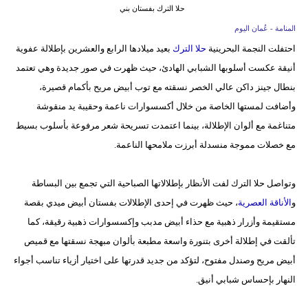
حلا الترك بفستان بني
فيديو
المنامة - عُمان اليوم
احتفلت النجمة البحرينية
حلا الترك
بعيد ميلادها الرابع والعشرين بإطلالة عفوية
سيارات
أنيقة عكست أسلوبها الشبابي الهادئ، حيث ظهرت في صور جديدة وهي تعتمد
بنطال جينز داكن عالي الخصر نسقته مع توب أبيض مريح بأكمام قصيرة،
وأضافت لمستها الخاصة من خلال أكسسوارات ناعمة وحقيبة يد منقوشة
متناغمة مع ألوان الإطلالة، بينما اعتمدت تسريحة شعر مرفوعة بأسلوب بسيط
مع خصلات مموجة منسدلة أبرزت ملامحها الناعمة.
وتواصل حلا الترك لفت الأنظار بإطلالاتها الصباحية التي تجمع بين البساطة
و
الأناقة العصرية
، حيث ظهرت في إحدى الإطلالات بفستان أبيض ميدي بقصة
مستقيمة وأزرار ذهبية مع حذاء أبيض مدبب وإكسسوارات ذهبية رقيقة، كما
تألقت في إطلالة أخرى بتنورة واسعة مطبعة بألوان مبهجة نسقتها مع قميص
أبيض مريح وصندل مفتوح، لتؤكد من جديد قدرتها على اختيار أزياء تناسب أجواء
النهار بإحساس شبابي أنيق.