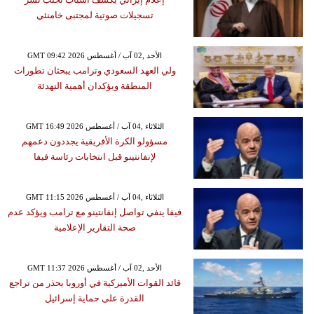
تسجيلات صوتية لمجتبى خامنئي
GMT 09:42 2026 الأحد ,02 آب / أغسطس
ولي العهد السعودي وترامب يبحثان تطورات
المنطقة ويؤكدان أهمية التهدئة
GMT 16:49 2026 الثلاثاء ,04 آب / أغسطس
مسؤولو الكرة الأفريقية يجددون دعمهم
لإنفانتينو قبل انتخابات رئاسة فيفا
GMT 11:15 2026 الثلاثاء ,04 آب / أغسطس
فيفا ينفي تواصل إنفانتينو مع ترامب ويؤكد عدم
صحة التقارير الإعلامية
GMT 11:37 2026 الأحد ,02 آب / أغسطس
قائد القوات الأميركية في أوروبا يحذر من تراجع
القدرة على حماية إسرائيل