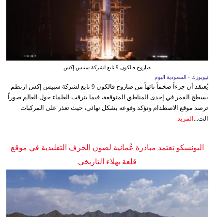
صاروخ فالكون 9 تابع لشركة سبيس إكس
نيويورك - السعودية اليوم
يُعتقد أن جزءاً ضخماً تائهاً من صاروخ فالكون 9 تابع لشركة سبيس إكس ارتطم
بسطح القمر في إحدى المناطق المتوقعة، فيما يترقب العلماء حول العالم صوراً
ترصد موقع الاصطدام وتؤكد وقوعه بشكل نهائي، حيث تعذر على المركبات
الت...
المزيد
اليونسكو تعتمد مبادرة عُمانية لصون الحرف التقليدية في موقع
قلعة بهلاء التاريخي