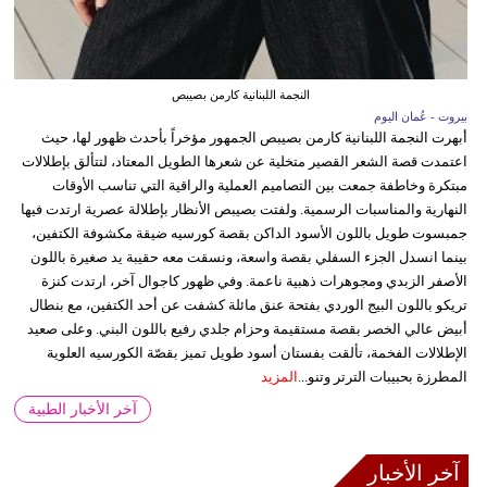
النجمة اللبنانية كارمن بصيبص
بيروت - عُمان اليوم
أبهرت النجمة اللبنانية كارمن بصيبص الجمهور مؤخراً بأحدث ظهور لها، حيث
اعتمدت قصة الشعر القصير متخلية عن شعرها الطويل المعتاد، لتتألق بإطلالات
مبتكرة وخاطفة جمعت بين التصاميم العملية والراقية التي تناسب الأوقات
النهارية والمناسبات الرسمية. ولفتت بصيبص الأنظار بإطلالة عصرية ارتدت فيها
جمبسوت طويل باللون الأسود الداكن بقصة كورسيه ضيقة مكشوفة الكتفين،
بينما انسدل الجزء السفلي بقصة واسعة، ونسقت معه حقيبة يد صغيرة باللون
الأصفر الزبدي ومجوهرات ذهبية ناعمة. وفي ظهور كاجوال آخر، ارتدت كنزة
تريكو باللون البيج الوردي بفتحة عنق مائلة كشفت عن أحد الكتفين، مع بنطال
أبيض عالي الخصر بقصة مستقيمة وحزام جلدي رفيع باللون البني. وعلى صعيد
الإطلالات الفخمة، تألقت بفستان أسود طويل تميز بقصّة الكورسيه العلوية
المطرزة بحبيبات الترتر وتنو...
المزيد
آخر الأخبار الطبية
آخر الأخبار