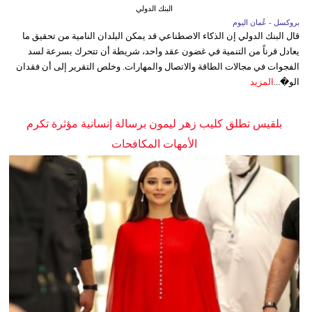
البنك الدولي
بروكسل - عُمان اليوم
قال البنك الدولي إن الذكاء الاصطناعي قد يمكن البلدان النامية من تحقيق ما
يعادل قرناً من التنمية في غضون عقد واحد، شريطة أن تتحرك بسرعة لسد
الفجوات في مجالات الطاقة والاتصال والمهارات. وخلص التقرير إلى أن فقدان
الو�...
المزيد
بلقيس تطلق كليب زهر ليمون برسالة إنسانية مؤثرة تكرم
الأمهات المكافحات