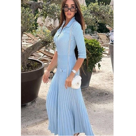
وسفر
ديكور
أخبار
إعلام
تعليم
مرأة
علوم
وتكنولوجيا
بيئة
مدوَّنات
أبراج