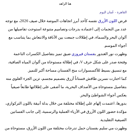
هنا الزاهد
فيديو
القاهرة - عُمان اليوم
فرض
اللون الأزرق
نفسه كأحد أبرز اتجاهات الموضة خلال صيف 2026، مع توجه
سيارات
عدد من النجمات إلى اعتماده بدرجات وتصاميم متنوعة استوحت تفاصيلها من
ألوان البحر والسماء، في إطلالات جمعت بين الأناقة والانتعاش بما يتناسب مع
أجواء الموسم.
وظهرت نور الغندور ب
فستان فيروزي
ضيق تميز بتفاصيل الكسرات الناعمة
وفتحة صدر على شكل حرف V، في إطلالة مستوحاة من ألوان المياه الصافية،
مع تنسيق بسيط للأكسسوارات منح الفستان مساحة أكبر للتميز.
كما اختارت نسرين طافش فستاناً أزرق بتصميم مجسم، تزين الجزء العلوي منه
بتفاصيل مستوحاة من الأصداف البحرية، ما أضفى على إطلالتها طابعاً صيفياً
يعكس أجواء الشواطئ والبحر.
بدورها، اعتمدت إلهام علي إطلالة مختلفة من خلال بدلة أنيقة باللون التركوازي،
مؤكدة حضور اللون الأزرق في الأزياء العملية والرسمية، إلى جانب الفساتين
الصيفية التقليدية.
وظهرت مي سليم بفستان حمل تدرجات مختلفة من اللون الأزرق، مستوحاة من