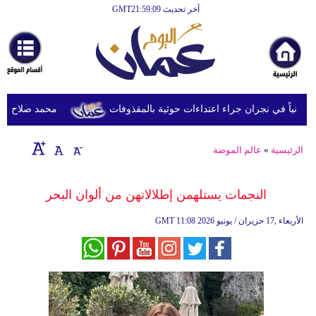
آخر تحديث GMT21:59:09
الرئيسية
أخبارعاجلة
رياضة
ثقافة
محمد صلاح يصل ترك
إقتصاد
الرئيسية
»
عالم الموضة
فن
وموسيقى
النجمات يستلهمن إطلالاتهن من ألوان البحر
أزياء
11:08 2026 الأربعاء ,17 حزيران / يونيو
GMT
صحة
وتغذية
سياحة