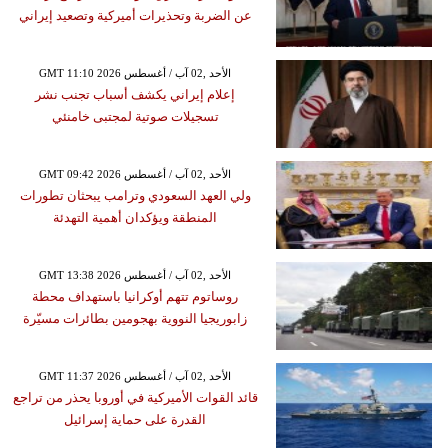
عن الضربة وتحذيرات أميركية وتصعيد إيراني
GMT 11:10 2026 الأحد ,02 آب / أغسطس
إعلام إيراني يكشف أسباب تجنب نشر
تسجيلات صوتية لمجتبى خامنئي
GMT 09:42 2026 الأحد ,02 آب / أغسطس
ولي العهد السعودي وترامب يبحثان تطورات
المنطقة ويؤكدان أهمية التهدئة
GMT 13:38 2026 الأحد ,02 آب / أغسطس
روساتوم تتهم أوكرانيا باستهداف محطة
زابوريجيا النووية بهجومين بطائرات مسيّرة
GMT 11:37 2026 الأحد ,02 آب / أغسطس
قائد القوات الأميركية في أوروبا يحذر من تراجع
القدرة على حماية إسرائيل