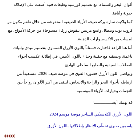
ألوان البحر والسماء، مع تصميم كورسيه وطبعات فنية أضفت على الإطلالة
حيوية وأناقة.
كما واكبت سارة بركة صيحة الأزياء الصيفية المنقوشة من خلال طقم مكون من
كروب توب وبنطال واسع مزينين بنقوش زرقاء مستوحاة من حركة الأمواج، مع
لمسات من الأكسسوارات الذهبية.
أما هنا الزاهد فاختارت فستاناً باللون الأزرق السماوي بتصميم ميدي وثنيات
ناعمة، ونسقته مع حقيبة وحذاء باللون الأبيض، في إطلالة عكست أجواء
العطلات الصيفية والطابع الساحلي الهادئ.
ويواصل اللون الأزرق حضوره القوي في موضة صيف 2026، مستفيداً من
ارتباطه بأجواء البحر والراحة والانتعاش، ليبقى من أكثر الألوان رواجاً بين
النجمات وخيارات الأزياء الموسمية.
قد يهمك أيضــــــــــــــا
اللون الأزرق الكلاسيكي الساحر موضة موسم 2024
ياسمين صبري تخطّف الأنظار بإطلالاتها باللون الأزرق