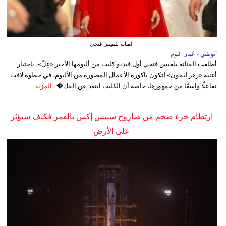
الفنانة بلقيس فتحي
أبوظبي - عُمان اليوم
أطلقت الفنانة بلقيس فتحي أول فيديو كليب من ألبومها الأخير «غِلّ»، باختيار
أغنية «زهر ليمون» لتكون باكورة الأعمال المصورة من الألبوم، في خطوة لاقت
تفاعلًا واسعًا من جمهورها، خاصة أن الكليب ابتعد عن الفك�...
المزيد
ارتطام جزء ضخم من صاروخ سبيس إكس بالقمر فكيف سيؤثر
على الأرض