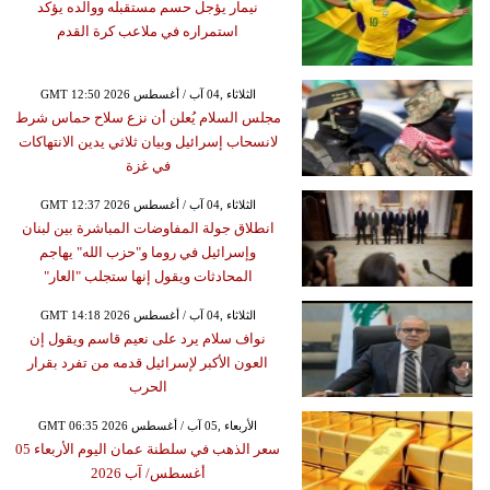
نيمار يؤجل حسم مستقبله ووالده يؤكد
استمراره في ملاعب كرة القدم
GMT 12:50 2026 الثلاثاء ,04 آب / أغسطس
مجلس السلام يُعلن أن نزع سلاح حماس شرط
لانسحاب إسرائيل وبيان ثلاثي يدين الانتهاكات
في غزة
GMT 12:37 2026 الثلاثاء ,04 آب / أغسطس
انطلاق جولة المفاوضات المباشرة بين لبنان
وإسرائيل في روما و"حزب الله" يهاجم
المحادثات ويقول إنها ستجلب "العار"
GMT 14:18 2026 الثلاثاء ,04 آب / أغسطس
نواف سلام يرد على نعيم قاسم ويقول إن
العون الأكبر لإسرائيل قدمه من تفرد بقرار
الحرب
GMT 06:35 2026 الأربعاء ,05 آب / أغسطس
سعر الذهب في سلطنة عمان اليوم الأربعاء 05
أغسطس/ آب 2026