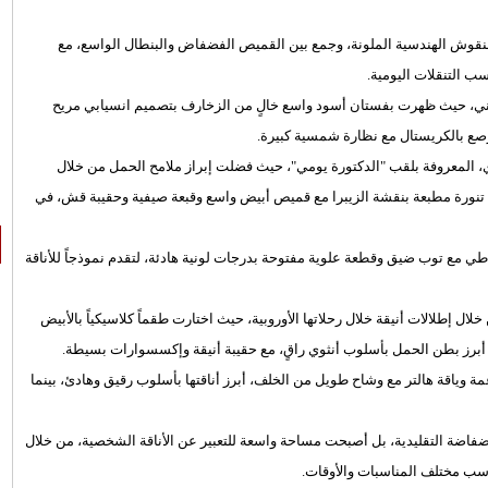
نقوش الهندسية الملونة، وجمع بين القميص الفضفاض والبنطال الواسع، مع
 التنقلات اليومية.
الثاني، حيث ظهرت بفستان أسود واسع خالٍ من الزخارف بتصميم انسيابي مريح
رصع بالكريستال مع نظارة شمسية كبيرة.
ري، المعروفة بلقب "الدكتورة يومي"، حيث فضلت إبراز ملامح الحمل من خلال
تنورة مطبعة بنقشة الزيبرا مع قميص أبيض واسع وقبعة صيفية وحقيبة قش، في
ي مع توب ضيق وقطعة علوية مفتوحة بدرجات لونية هادئة، لتقدم نموذجاً للأناقة
 إطلالات أنيقة خلال رحلاتها الأوروبية، حيث اختارت طقماً كلاسيكياً بالأبيض
م أبرز بطن الحمل بأسلوب أنثوي راقٍ، مع حقيبة أنيقة وإكسسوارات بسيطة.
ة وياقة هالتر مع وشاح طويل من الخلف، أبرز أناقتها بأسلوب رقيق وهادئ، بينما
ضفاضة التقليدية، بل أصبحت مساحة واسعة للتعبير عن الأناقة الشخصية، من خلال
اسب مختلف المناسبات والأوقات.