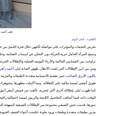
ليلى أحمد 
القاهرة - عُمان اليوم
تحرص النجمات والمؤثرات على مواصلة تألقهن خلال فترة الحمل من خلال
وتمنح المرأة الحامل حرية الحركة دون التخلي عن لمسات الفخامة. وخل
تراوحت بين الفساتين الحالمة والأزياء اليومية العملية والإطلالات الجري
ومن بين أبرز الإطلالات التي لفتت الأنظار، ظهور الفنانة
ليلى أحمد زاهر
ب
اللون الأزرق الشاحب
تميز بقصته الانسيابية متعددة الطبقات والمزينة
طويل أضفى لمسة ملكية على الإطلالة، بينما أكملت مظهرها بمجوهرا
كما ظهرت ليلى بإطلالة أخرى أكثر عصرية، تألفت من قميص أبيض أنيق
الوقت ذاته، فيما أضافت التفاصيل اللامعة والريش لمسة احتفالية راقية
بدورها، قدمت حنين الصيفي مجموعة من الإطلالات الصيفية المبهجة التي
مزين بطبقات متعددة وطبعات ورود ملونة عكست أجواء الصيف الحيوية،