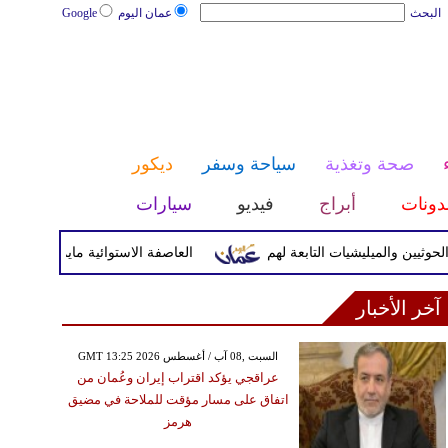
البحث
عمان اليوم
Google
صحة وتغذية
سياحة وسفر
ديكور
دونات
أبراج
فيديو
سيارات
والميليشيات التابعة لهم
العاصفة الاستوائية مايماي تضرب اليابسة
آخر الأخبار
GMT 13:25 2026 السبت ,08 آب / أغسطس
عراقجي يؤكد اقتراب إيران وعُمان من
اتفاق على مسار مؤقت للملاحة في مضيق
هرمز