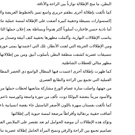
البطن، ما منح الإطلالة توازناً بين الراحة والأناقة.
كما تألقت بإطلالة أخرى بطقم حريري واسع تميز بالخطوط العريضة وال
إكسسوارات بسيطة وحقيبة كبيرة أضفت على الإطلالة لمسة عملية تناسب
أما نادية حسن فاختارت أسلوباً أكثر هدوءاً وبساطة بعد إعلان حملها 
يناسب الإطلالات النهارية، وأكملت مظهرها بحقيبة كتف أنيقة وصندل م
ومن الإطلالات الجريئة التي لفتت الأنظار، تلك التي اعتمدتها يمنى خو
تنسيقات عصرية كشفت منطقة البطن بأسلوب أنيق. ومن بين إطلالاتها 
مظهر مثالي للعطلات الشاطئية.
كما ظهرت بإطلالة أخرى اعتمدت فيها البنطال الواسع ذي الخصر المطاط
العملية التي تجمع بين الراحة والطابع العصري.
من جهتها، واصلت سارة عصام الورع مشاركة متابعيها لحظات حملها من خلال
والأسود مزيناً بنقشة البولكا دوت، تألف من تنورة واسعة وكورسيه ناع
كما تألقت بفستان سهرة باللون الأصفر الباستيل جاء بقصة انسيابية ناعم
أضافت حقيبة برتقالية وأقراطاً مرصعة لمسة حيوية إلى إطلالتها.
وتؤكد هذه الإطلالات أن موضة الحوامل لم تعد تقتصر على الملابس الف
تصاميم تجمع بين الراحة والرقي وتمنح المرأة الحامل إطلالة عصرية تن