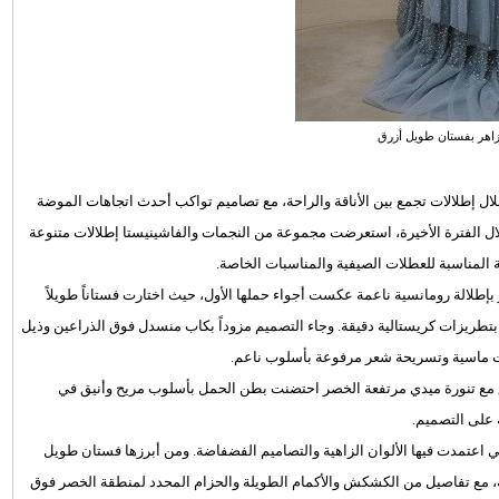
زاهر بفستان طويل أزرق
 إطلالات تجمع بين الأناقة والراحة، مع تصاميم تواكب أحدث اتجاهات الموضة
ال الفترة الأخيرة، استعرضت مجموعة من النجمات والفاشينيستا إطلالات متنوعة
ئة المناسبة للعطلات الصيفية والمناسبات الخاصة.
بإطلالة رومانسية ناعمة عكست أجواء حملها الأول، حيث اختارت فستاناً طويلاً
 بتطريزات كريستالية دقيقة. وجاء التصميم مزوداً بكاب منسدل فوق الذراعين وذيل
ت ماسية وتسريحة شعر مرفوعة بأسلوب ناعم.
 مع تنورة ميدي مرتفعة الخصر احتضنت بطن الحمل بأسلوب مريح وأنيق في
 على التصميم.
 اعتمدت فيها الألوان الزاهية والتصاميم الفضفاضة. ومن أبرزها فستان طويل
 مع تفاصيل من الكشكش والأكمام الطويلة والحزام المحدد لمنطقة الخصر فوق