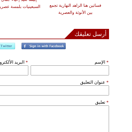
 الأنظار بأبرز
فساتين هنا الزاهد النهارية تجمع
السبعينيات بلمسة عصري
ف 2026
بين الأنوثة والعصرية
أرسل تعليقك
*
الإسم
*
البريد الألكتر
*
عنوان التعليق
*
تعليق