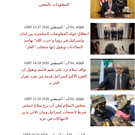
المعلومات بالسجن
GMT 12:37 2026 الثلاثاء ,04 آب / أغسطس
انطلاق جولة المفاوضات المباشرة بين لبنان
وإسرائيل في روما و"حزب الله" يهاجم
المحادثات ويقول إنها ستجلب "العار"
GMT 14:18 2026 الثلاثاء ,04 آب / أغسطس
نواف سلام يرد على نعيم قاسم ويقول إن
العون الأكبر لإسرائيل قدمه من تفرد بقرار
الحرب
GMT 12:50 2026 الثلاثاء ,04 آب / أغسطس
مجلس السلام يُعلن أن نزع سلاح حماس
شرط لانسحاب إسرائيل وبيان ثلاثي يدين
الانتهاكات في غزة
GMT 16:23 2019 الخميس ,01 آب / أغسطس