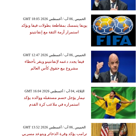
GMT 18:05 2026 الخميس ,06 آب / أغسطس
يويفا يتمسك بمقاطعة بطولات فيفا ويؤكد
استمرار أزمة الثقة مع إنفانتينو
GMT 12:47 2026 الخميس ,06 آب / أغسطس
فيفا يجدد دعمه لإنفانتينو ويقر بأخطاء
مشروع بيع حقوق كأس العالم
GMT 16:04 2026 الثلاثاء ,04 آب / أغسطس
نيمار يؤجل حسم مستقبله ووالده يؤكد
استمراره في ملاعب كرة القدم
GMT 13:52 2026 الخميس ,06 آب / أغسطس
ترامب يؤكد وفرة الذخائر ويتوعد مسربي