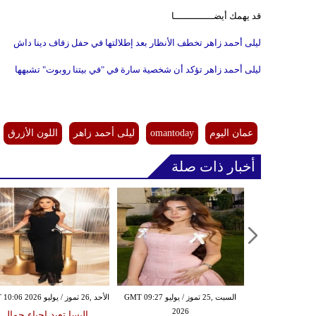
قد يهمك أيضــــــــــــــا
ليلى أحمد زاهر تخطف الأنظار بعد إطلالتها في حفل زفاف دينا داش
ليلى أحمد زاهر تؤكد أن شخصية سارة في "في بيتنا روبوت" تشبهها
عمان اليوم
omantoday
ليلى أحمد زاهر
اللون الأزرق
أخبار ذات صلة
الأربعاء ,15 تموز / يوليو GMT 12:46
السبت ,25 تموز / يوليو GMT 09:27
الأحد ,26 تموز / يوليو GMT 10:06 2026
2026
20
إليسا تعيد إحياء جمال