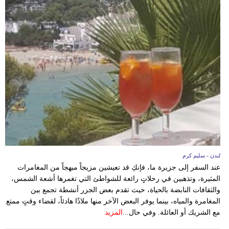
لندن - سليم كرم
عند السفر إلى جزيرة ما، فإنكِ قد تعيشين مزيجاً مبهجاً من المغامرات
المثيرة، وتذهبين في رحلاتٍ رائعة للشواطئ التي تغمرها أشعة الشمس،
والثقافات النابضة بالحياة، حيث تقدم بعض الجزر أنشطة تجمع بين
المغامرة والمياه، بينما يوفر البعض الآخر منها ملاذًا هادئاً، لقضاء وقتٍ ممتع
مع الشريك أو العائلة. وفي حال...
المزيد