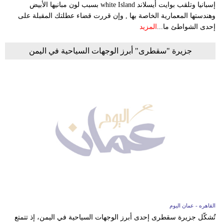
إسبانيا وتلقب بوايت أيسلاند white Island بسبب لون مبانيها الأبيض
وهندستها المعمارية الخاصة بها , وإن قررت قضاء عطلتك المقبلة على
إحدى الشواطئ ما...
المزيد
جزيرة "سقطرى" أبرز الوجهات السياحية في اليمن
القاهره - عمان اليوم
تُشكّل جزيرة سقطرى إحدى أبرز الوجهات السياحية في اليمن، إذ تتمتع