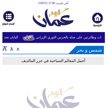
آخر تحديث GMT21:37:08
الرئيسية
أخبارعاجلة
رياضة
ثقافة
ات وطائرتين على صلة بالحرس الثوري الإيراني
اليابان تحذر من
إقتصاد
شمس و بحر
فن
أجمل المعالم السياحية في جزر المالديف
وموسيقى
أزياء
صحة
وتغذية
سياحة