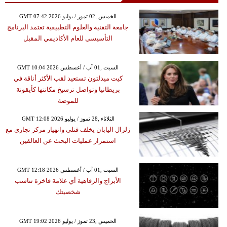
GMT 07:42 2026 الخميس ,02 تموز / يوليو
جامعة التقنية والعلوم التطبيقية تعتمد البرنامج
التأسيسي للعام الأكاديمي المقبل
GMT 10:04 2026 السبت ,01 آب / أغسطس
كيت ميدلتون تستعيد لقب الأكثر أناقة في
بريطانيا وتواصل ترسيخ مكانتها كأيقونة
للموضة
GMT 12:08 2026 الثلاثاء ,28 تموز / يوليو
زلزال اليابان يخلف قتلى وانهيار مركز تجاري مع
استمرار عمليات البحث عن العالقين
GMT 12:18 2026 السبت ,01 آب / أغسطس
الأبراج والرفاهية أي علامة فاخرة تناسب
شخصيتك
GMT 19:02 2026 الخميس ,23 تموز / يوليو