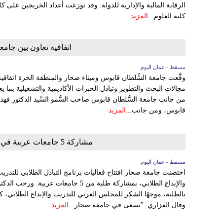
الرقابة المالية والإدارية للدولة. وقد توزعت أعداد الخريجين على ك
كلية العلوم...
المزيد
اتفاقية تعاون بين جام
مسقط - عمان اليوم
وقَّعت جامعة السُّلطان قابوس وميناء صحار والمنطقة الحرة اتفاق
مجالات البحث والتطوير وتبادل الخبرات الأكاديمية والتشغيلية بما يعو
من جانب جامعة السُّلطان قابوس صاحب السُّمو السَّيد الدكتور فهد
قابوس، ومن جانب...
المزيد
مشاركة 5 جامعات عربية في "برنامج التبادل الطلابي" بجامعة صحار
مسقط - عمان اليوم
احتضنت جامعة صحار افتتاح فعاليات برنامج التبادل الطلابي للتدري
والإبداع الطلابي، بمشاركة طلبة من 5 جامع
بالطلبة، موجهًا الشكر للمجلس العربي للتدريب والإبداع الطلابي،
وقال الفزاري: "نسعى في جامعة صحار...
المزيد