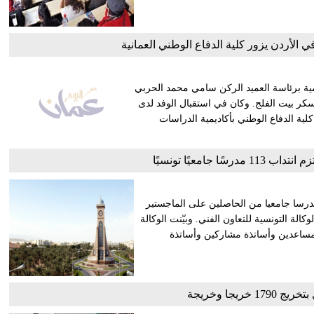
في الأردن يزور كلية الدفاع الوطني العمانية
هاشمية برئاسة العميد الركن سامي محمد الحربي
عسكر بيت الفلج. وكان في استقبال الوفد لدى
لية الدفاع الوطني بأكاديمية الدراسات
 جامعيًا تونسيًا
 جامعة السلطان قابوس بمسقط بسلطنة عمان انتداب 113 مدرسا جامعيا من الحاصلين على الماجستير
الة التونسية للتعاون الفني. وبيّنت الوكالة
مساعدين وأساتذة مشاركين وأساتذة
خريجا وخريجة