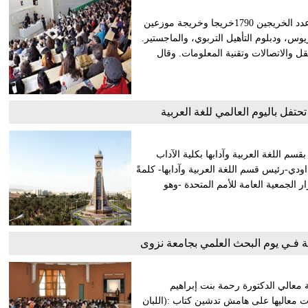
احتفلت جامعة صحار اليوم بتخريج الدفعة 22 من طلبتها، حيث بلغ عدد الخريجين 1790خريجا وخريجة موزعين
يوس، ودبلوم التأهيل التربوي، والماجستير.
 والاتصالات وتقنية المعلومات. وقال
فل باليوم العالمي للغة العربية
سم اللغة العربية وآدابها بكلية الآداب
اودي-رئيس قسم اللغة العربية وآدابها- كلمةً
ر الجمعية العامة للأمم المتحدة -وهو
ة فـي يوم البحث العلمي بجامعة نزوى
معالي الدكتورة رحمة بنت إبراهيم
دت معاليها على هامش تدشين كتاب :(اللبان