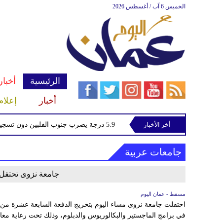
الخميس 6 آب / أغسطس 2026
الرئيسية
أخبار
أخبار
إعلام
الإيراني
أخر الأخبار
زلزال بقوة 5.9 درجة يضرب جنوب الفلبين دون تسجيل ضحايا
جامعات عربية
جامعة نزوى تحتفل بتخريج 1246 خ
مسقط - عمان اليوم
في برامج الماجستير والبكالوريوس والدبلوم، وذلك تحت رعاية مع