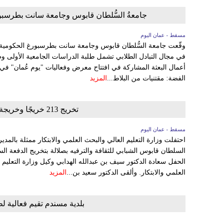
جامعةُ السُّلطان قابوس وجامعة سانت بطرسبورغ
مسقط - عمان اليوم
وقّعت جامعة السُّلطان قابوس وجامعة سانت بطرسبورغ الحكومية في
في مجال التبادل الطلابي تشمل طلبة الدراسات الجامعية الأولى 
أعمال البعثة المشاركة في افتتاح معرض وفعاليات "يوم عُمان" ف
الفضة: مقتنيات من البلاط...
المزيد
تخريج 213 خريجًا وخريجة من طلبة الكلية المهنية في صلالة
مسقط - عمان اليوم
احتفلت وزارة التعليم العالي والبحث العلمي والابتكار ممثلة بالمدي
السلطان قابوس الشبابي للثقافة والترفيه بصلالة بتخريج الدفعة الس
الحفل سعادة الدكتور سيف بن عبدالله الهدابي وكيل وزارة التعليم ا
العلمي والابتكار. وألقى الدكتور سعيد بن...
المزيد
بلدية مسندم تقيم فعالية لطل