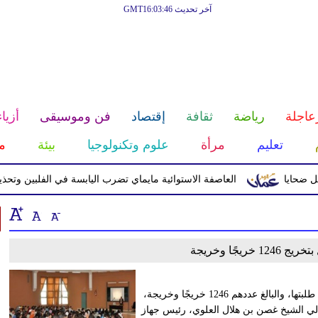
آخر تحديث GMT16:03:46
عاجلة
رياضة
ثقافة
إقتصاد
فن وموسيقى
أزياء
تعليم
مرأة
علوم وتكنولوجيا
بيئة
م
العاصفة الاستوائية مايماي تضرب اليابسة في الفلبين وتحذيرا
ريجًا وخريجة
احتفلت جامعة نزوى مساء اليوم بتخريج الدفعة السابعة عشرة من طلبتها، والبالغ عددهم 1246 خريجًا وخريجة،
الي الشيخ غصن بن هلال العلوي، رئيس جهاز