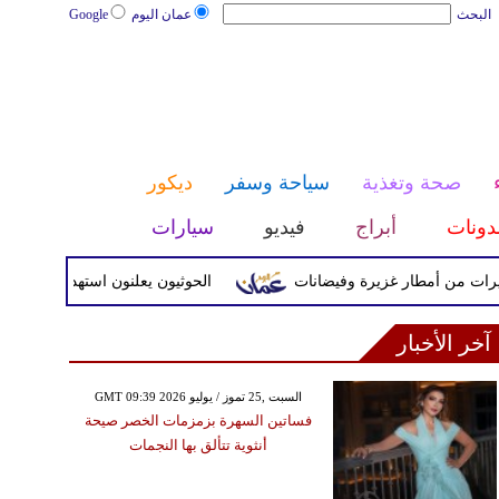
البحث
عمان اليوم
Google
صحة وتغذية
سياحة وسفر
ديكور
دونات
أبراج
فيديو
سيارات
ت من أمطار غزيرة وفيضانات
الحوثيون يعلنون استهداف هدف حساس 
آخر الأخبار
GMT 09:39 2026 السبت ,25 تموز / يوليو
فساتين السهرة بزمزمات الخصر صيحة
أنثوية تتألق بها النجمات