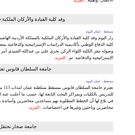
الأعمال، وتقنية...
المزيد
وفد كلية القيادة والأركان الملكية 
مسقط - عمان اليوم
زار اليوم وفد كلية القيادة والأركان الملكية بالمملكة الأردنية ال
كلية الدفاع الوطني بأكاديمية الدراسات الإستراتيجية والدفاعية بم
وصوله مقر الكلية اللواء الركن بحري علي بن عبدالله الشيدي آمر ك
الإستراتيجية والدفاعية. تم...
المزيد
جامعة السلطان قابوس تعتزم انتداب 113 مدرسًا
مسقط - عمان اليوم
تعتزم
للتدريس بالكليات وبمراكز البحث التابعة لها، حسب ما أعلنت عنه الوك
في بلاغ لها أن الخطط المطلوبة تهم مساعدين محاضرين وأساتذة 
محاضرين وباحثين وغيرها في اختصاصات...
المزيد
جامعة صحار تحتفل بتخريج 1790 