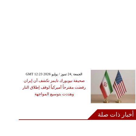
GMT 12:23 2026 الجمعة ,24 تموز / يوليو
صحيفة نيويورك تايمز تكشف أن إيران
رفضت مقترحاً أميركياً لوقف إطلاق النار
وهددت بتوسيع المواجهة
أخبار ذات صلة