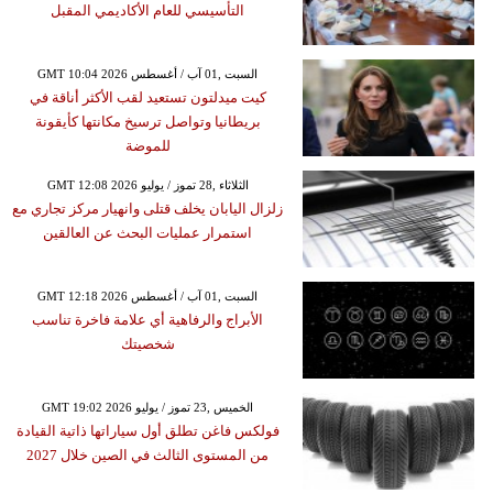
التأسيسي للعام الأكاديمي المقبل
GMT 10:04 2026 السبت ,01 آب / أغسطس
كيت ميدلتون تستعيد لقب الأكثر أناقة في
بريطانيا وتواصل ترسيخ مكانتها كأيقونة
للموضة
GMT 12:08 2026 الثلاثاء ,28 تموز / يوليو
زلزال اليابان يخلف قتلى وانهيار مركز تجاري مع
استمرار عمليات البحث عن العالقين
GMT 12:18 2026 السبت ,01 آب / أغسطس
الأبراج والرفاهية أي علامة فاخرة تناسب
شخصيتك
GMT 19:02 2026 الخميس ,23 تموز / يوليو
فولكس فاغن تطلق أول سياراتها ذاتية القيادة
من المستوى الثالث في الصين خلال 2027