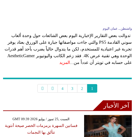
واشنطن ـ عمان اليوم
تدوالت بعض التقارير الإخبارية اليوم بعض الشائعات حول وحدة ألعاب
سوني القادمة PS5 والتي جاءت مواصفاتها جبارة على الوررق بعتاد يوفر
تجربة غير اعتيادية للمستخدم، لكن ما يتدوال حالياً يضرب بأحد أهم قدرات
الوحدة وهي تقنية عرض 4K. فقد زعم الكاتب واليوتيوبر AestheticGamer
على حسابه في تويتر أن عدداً من...
المزيد
4
3
2
1
آخر الأخبار
GMT 09:39 2026 السبت ,25 تموز / يوليو
فساتين السهرة بزمزمات الخصر صيحة أنثوية
تتألق بها النجمات