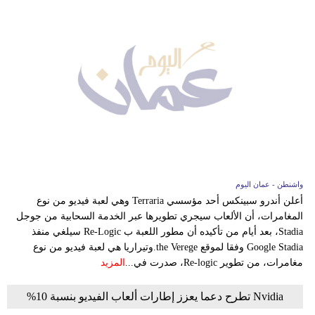
واشنطن - عمان اليوم
أعلن أندرو سبينكس أحد مؤسسي Terraria وهي لعبة فيديو من نوع
المغامرات، أن الألعاب سيجري تطويرها عبر الخدمة السحابية من جوجل
Stadia، بعد أيام من تأكيده أن مطور اللعبة ب Re-Logic سيلغي منفذ
Google Stadia وفقا لموقع the Verege.وتيراريا هي لعبة فيديو من نوع
مغامرات، من تطوير Re-logic، صدرت في...
المزيد
Nvidia تطرح دعما يعزز إطارات ألعاب الفيديو بنسبة 10%