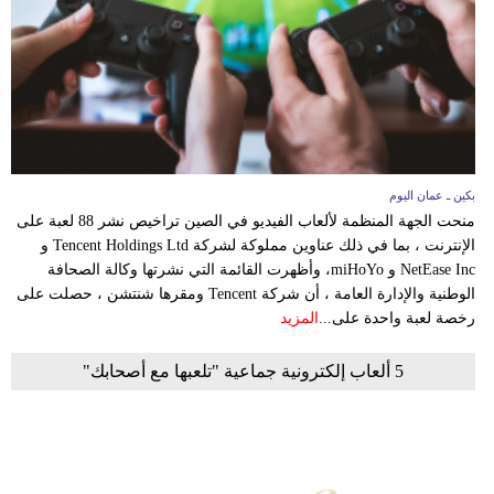
وسفر
ديكور
أخبار
إعلام
بكين ـ عمان اليوم
تعليم
منحت الجهة المنظمة لألعاب الفيديو في الصين تراخيص نشر 88 لعبة على
الإنترنت ، بما في ذلك عناوين مملوكة لشركة Tencent Holdings Ltd و
مرأة
NetEase Inc و miHoYo، وأظهرت القائمة التي نشرتها وكالة الصحافة
الوطنية والإدارة العامة ، أن شركة Tencent ومقرها شنتشن ، حصلت على
علوم
رخصة لعبة واحدة على...
المزيد
وتكنولوجيا
5 ألعاب إلكترونية جماعية "تلعبها مع أصحابك"
بيئة
مدوَّنات
أبراج