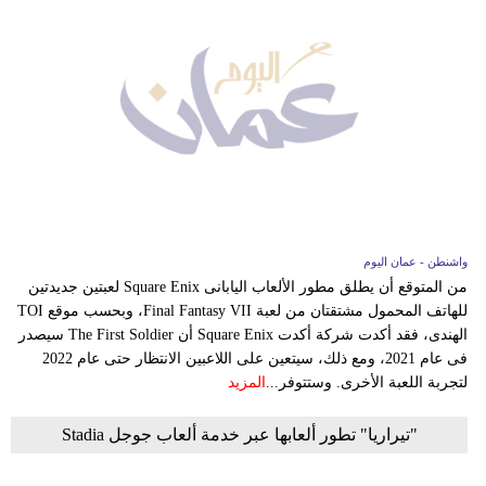
واشنطن - عمان اليوم
من المتوقع أن يطلق مطور الألعاب اليابانى Square Enix لعبتين جديدتين
للهاتف المحمول مشتقتان من لعبة Final Fantasy VII، وبحسب موقع TOI
الهندى، فقد أكدت شركة أكدت Square Enix أن The First Soldier سيصدر
فى عام 2021، ومع ذلك، سيتعين على اللاعبين الانتظار حتى عام 2022
لتجربة اللعبة الأخرى. وستتوفر...
المزيد
"تيراريا" تطور ألعابها عبر خدمة ألعاب جوجل Stadia