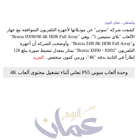
واشنطن ـ عمان اليوم
كشفت شركة "​سوني​" عن موديلاتها لأجهزة التلفزيون المتوافقة مع جهاز
الألعاب "​بلاي ستيشن​ 5"، وهي "Bravia HX90/90 4K HDR Full Array"
و"Bravia ZH8 8K HDR Full Array". وأوضحت الشركة أن أجهزة
التلفزيون "Bravia XH90 / XH92" تمتاز بمعدل تنشيط صورة يبلغ 120
إطاراً في الثانية بدقة "4K"، وزمن كمون منخفض...
المزيد
وحدة ألعاب سوني PS5 تعاني أثناء تشغيل محتوى ألعاب 4K