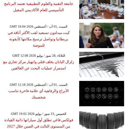
جامعة التقنية والعلوم التطبيقية تعتمد البرنامج
التأسيسي للعام الأكاديمي المقبل
GMT 10:04 2026 السبت ,01 آب / أغسطس
كيت ميدلتون تستعيد لقب الأكثر أناقة في
بريطانيا وتواصل ترسيخ مكانتها كأيقونة
للموضة
GMT 12:08 2026 الثلاثاء ,28 تموز / يوليو
زلزال اليابان يخلف قتلى وانهيار مركز تجاري مع
استمرار عمليات البحث عن العالقين
GMT 12:18 2026 السبت ,01 آب / أغسطس
الأبراج والرفاهية أي علامة فاخرة تناسب
شخصيتك
GMT 19:02 2026 الخميس ,23 تموز / يوليو
فولكس فاغن تطلق أول سياراتها ذاتية القيادة
من المستوى الثالث في الصين خلال 2027