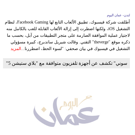
لندن- عمان اليوم
أطلقت شركة فيسبوك، تطبيق الألعاب التابع لها Facebook Gaming، لنظام
التشغيل iOS، ولكنها اضطرت إلى إزالة الألعاب القابلة للعب بالكامل منه
لاجتياز عملية الموافقة الصارمة على متجر التطبيقات من آبل، بحسب ما
ذكره موقع "theverge" التقني. وقالت شيريل ساندبرج، كبيرة مسؤولي
التشغيل في فيسبوك في بيان صحفي: "لسوء الحظ، اضطررنا...
المزيد
سوني" تكشف عن أجهزة تلفزيون متوافقة مع "بلاي ستيشن 5"