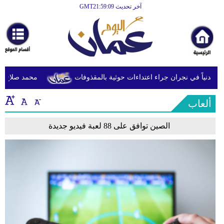
آخر تحديث GMT21:59:09
الرئيسية
أخبارعاجلة
رياضة
ثقافة
محمد صلاح يصل 
إقتصاد
ألعاب
فن
الصين توافق على 88 لعبة فيديو جديدة
وموسيقى
أزياء
صحة
وتغذية
سياحة