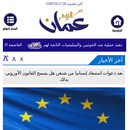
آخر تحديث GMT16:17:26
الرئيسية
أخبارعاجلة
رياضة
ثقافة
تنفيذ عملية ضد الحوثيين والميليشيات التابعة لهم
العاصفة الاستوا
إقتصاد
آخر الأخبار
فن
بعد دعوات استبعاد إسبانيا من شنغن هل يسمح القانون الأوروبي
وموسيقى
بذلك
أزياء
صحة
وتغذية
سياحة