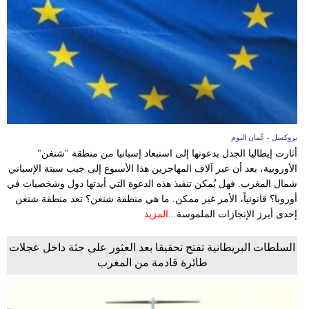
وسفر
ديكور
أخبار
إعلام
تعليم
بروكسل - عُمان اليوم
أثارت إيطاليا الجدل بدعوتها إلى استبعاد إسبانيا من منطقة "شنغن"
مرأة
الأوروبية، بعد أن عبر آلاف المهاجرين هذا الأسبوع إلى جيب سبتة الإسباني
شمال المغرب. فهل يُمكن تنفيذ هذه الدعوة التي أيدتها دول وشخصيات في
علوم
أوروبا؟ قانونياً، الأمر غير ممكن. ما هي منطقة شنغن؟ تعد منطقة شنغن
وتكنولوجيا
إحدى أبرز الإنجازات الملموسة...
المزيد
بيئة
السلطات البريطانية تفتح تحقيقا بعد العثور على جثة داخل عجلات
طائرة قادمة من المغرب
مدوَّنات
أبراج