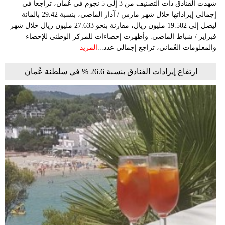
شهدت الفنادق ذات التصنيف من 3 إلى 5 نجوم في عُمان، تراجعاً في
إجمالي إيراداتها خلال شهر مارس / آذار الماضي، بنسبة 29.42 بالمائة
ليصل إلى 19.502 مليون ريال، مقارنة بنحو 27.633 مليون ريال خلال شهر
فبراير / شباط الماضي. وأظهرت إحصاءات للمركز الوطني للإحصاء
والمعلومات العُماني، تراجع إجمالي عدد...
المزيد
ارتفاع إيرادات الفنادق بنسبة 26.6 % في سلطنة عُمان