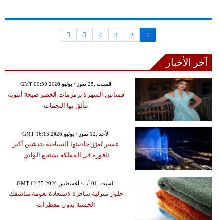
4
3
2
1
آخر الأخبار
GMT 09:39 2026 السبت ,25 تموز / يوليو
فساتين السهرة بزمزمات الخصر صيحة أنثوية
تتألق بها النجمات
GMT 16:13 2026 الأحد ,12 تموز / يوليو
عسير تُعزز جاذبيتها السياحية بتدشين أكبر
نافورة في المملكة بمنتجع الوادي
GMT 12:35 2026 السبت ,01 آب / أغسطس
حلول منزلية ساحرة لاستعادة نعومة مناشفكِ
الخشنة بدون معطرات