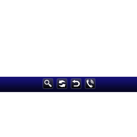
الرئيسية
أخبارعاجلة
رياضة
ثقافة
إقتصاد
فن
وموسيقى
أزياء
صحة وتغذية
سياحة وسفر
ديكور