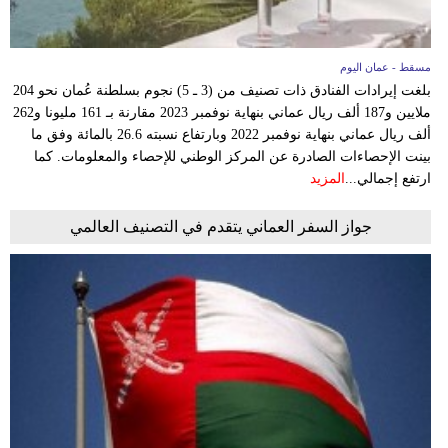
مسقط - عمان اليوم
بلغت إيرادات الفنادق ذات تصنيف من (3 ـ 5) نجوم بسلطنة عُمان نحو 204
ملايين و187 ألف ريال عماني بنهاية نوفمبر 2023 مقارنة بـ 161 مليونا و262
ألف ريال عماني بنهاية نوفمبر 2022 وبارتفاع نسبته 26.6 بالمائة وفق ما
بينت الإحصاءات الصادرة عن المركز الوطني للإحصاء والمعلومات. كما
ارتفع إجمالي...
المزيد
جواز السفر العماني يتقدم في التصنيف العالمي