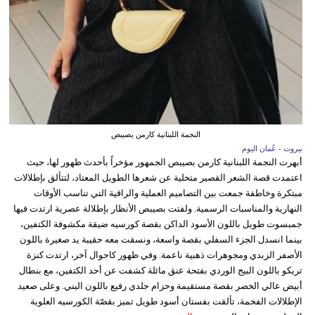
النجمة اللبنانية كارمن بصيبص
بيروت - عُمان اليوم
أبهرت النجمة اللبنانية كارمن بصيبص الجمهور مؤخراً بأحدث ظهور لها، حيث
اعتمدت قصة الشعر القصير متخلية عن شعرها الطويل المعتاد، لتتألق بإطلالات
مبتكرة وخاطفة جمعت بين التصاميم العملية والراقية التي تناسب الأوقات
النهارية والمناسبات الرسمية. ولفتت بصيبص الأنظار بإطلالة عصرية ارتدت فيها
جمبسوت طويل باللون الأسود الداكن بقصة كورسيه ضيقة مكشوفة الكتفين،
بينما انسدل الجزء السفلي بقصة واسعة، ونسقت معه حقيبة يد صغيرة باللون
الأصفر الزبدي ومجوهرات ذهبية ناعمة. وفي ظهور كاجوال آخر، ارتدت كنزة
تريكو باللون البيج الوردي بفتحة عنق مائلة كشفت عن أحد الكتفين، مع بنطال
أبيض عالي الخصر بقصة مستقيمة وحزام جلدي رفيع باللون البني. وعلى صعيد
الإطلالات الفخمة، تألقت بفستان أسود طويل تميز بقصّة الكورسيه العلوية