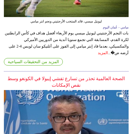
ليونيل ميسي، قائد المنتخب الأرجنتيني ونجم انتر ميامي
ميامي - عُمان اليوم
بات النجم الأرجنتيني ليونيل ميسي يوم الأربعاء أفضل هداف في كأس الرابطتين
لكرة القدم، المسابقة التي تجمع سنويا أندية من الدوريين الأميركي
والمكسيكي، بعدما قاد إنتر ميامي إلى الفوز على أتلتيكو سان لويس 4-2 على
أرضه ض�...
المزيد
المزيد من التحقيقات السياحية
الصحة العالمية تحذر من تسارع تفشي إيبولا في الكونغو وسط
نقص الإمكانات