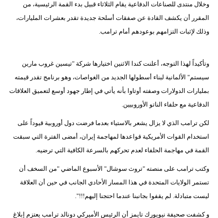
وخلال منتدى للصناعات الدفاعية يقام الثلاثاء قبيل بدء القمة الرئيسية، من
المقرر أن يكشف القادة عن صفقات أسلحة جديدة تقدر بعشرات المليارات،
وذلك لإثبات التزامهم بوعودهم أمام ترامب.
وتأكيداً لهذا التوجه، أعلنت كندا الاثنين اختيارها شركة "تيسين غروب مارين
سيستم" الألمانية لبناء أسطولها الجديد من الغواصات، وهو برنامج تقدر قيمته
بمليارات الدولارات وصفته أوتاوا بأنه يأتي في إطار جهود أوسع لتعميق العلاقات
الدفاعية مع حلفاء الناتو الأوروبيين.
لكن ترامب الذي لا يزال يشعر بالاستياء بعدما فرضت دول أوروبية قيوداً على
استخدام القوات الأمريكية قواعدها لمهاجمة إيران، أمضى الفترة التي سبقت
القمة في مهاجمة الحلفاء لعدم تحركهم بالسرعة الكافية التي ترضيه.
وكتب ترامب على منصته "تروث سوشال" الأسبوع الماضي "من السخف أن
تستمر الولايات المتحدة في هذا المسار الأحادي الجانب في حين أن العلاقة
ليست متبادلة. لم يقفوا بجانبنا عندما احتجنا إليهم!!!".
و كشفت صحيفة نيويورك تايمز أن الرئيس الأميركي دونالد ترامب يعتزم إبلاغ