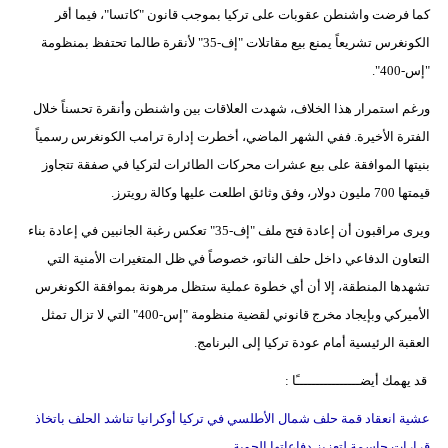
كما فرضت واشنطن عقوبات على تركيا بموجب قانون "كاتسا"، فيما أقر
الكونغرس تشريعاً يمنع بيع مقاتلات "إف-35" لأنقرة طالما تحتفظ بمنظومة
"إس-400".
ورغم استمرار هذا الخلاف، شهدت العلاقات بين واشنطن وأنقرة تحسناً خلال
الفترة الأخيرة. ففي الشهر الماضي، أخطرت إدارة ترامب الكونغرس رسمياً
بنيتها الموافقة على بيع عشرات محركات الطائرات لتركيا في صفقة تتجاوز
قيمتها 700 مليون دولار، وفق وثائق اطلعت عليها وكالة رويترز.
ويرى مراقبون أن إعادة فتح ملف "إف-35" تعكس رغبة الجانبين في إعادة بناء
التعاون الدفاعي داخل حلف الناتو، خصوصاً في ظل المتغيرات الأمنية التي
تشهدها المنطقة، إلا أن أي خطوة عملية ستظل مرهونة بموافقة الكونغرس
الأميركي وبإيجاد مخرج قانوني لقضية منظومة "إس-400" التي لا تزال تمثل
العقبة الرئيسية أمام عودة تركيا إلى البرنامج.
قد يهمك أيضــــــــــــــــًا :
عشية انعقاد قمة حلف شمال الأطلسي في تركيا أوكرانيا تناشد الحلف باتخاذ
قرارات حاسمة لتعزيز دفاعاتها الجوية