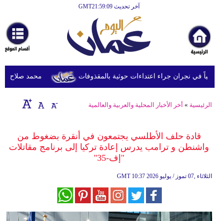
آخر تحديث GMT21:59:09
الرئيسية
أخبارعاجلة
رياضة
ثقافة
محمد صلاح يصل تركي
إقتصاد
الرئيسية
»
أخر الأخبار المحلية والعربية والعالمية
فن
وموسيقى
قادة حلف الأطلسي يجتمعون في أنقرة بضغوط من
واشنطن و ترامب يدرس إعادة تركيا إلى برنامج مقاتلات
أزياء
"إف-35"
صحة
10:37 2026 الثلاثاء ,07 تموز / يوليو
GMT
وتغذية
سياحة