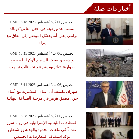
أخبار ذات صلة
GMT 13:18 2026 الخميس ,06 آب / أغسطس
بسبب عدم رغبته في "قتل الناس"دونالد
ترامب يعلن أنه يفضَل التوصَل إلى إتفاق مع
إيران
GMT 13:15 2026 الخميس ,06 آب / أغسطس
واشنطن تبحث السماح لأوكرانيا بتصنيع
صواريخ «باتريوت» رغم تحفظات ترامب
GMT 13:11 2026 الخميس ,06 آب / أغسطس
طهران تكشف أن البيان المشترك مع عُمان
حول مضيق هرمز في مرحلة الصياغة النهائية
GMT 13:08 2026 الخميس ,06 آب / أغسطس
المحادثات اللبنانية الإسرائيلية في روما تحرز
تقدماً في ملفات الحدود والهدنة وواشنطن
تؤكد استئناف المفاوضات الخميس