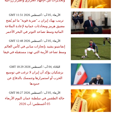
وتحذيرات من الإجهاد الحراري وأضرار زراعية
GMT 11:51 2026 الأربعاء ,05 آب / أغسطس
ترمب يهدّد إيران بـ "ضربة قوية" ما لم يُفتح
مضيق هرمز ومحادثات عمانية لإعادة الملاحة
المائية وسط تصاعد التوتر في البحر الأحمر
GMT 12:48 2026 الأربعاء ,05 آب / أغسطس
إنفانتينو يشيد بإنجازات مبابي في كأس العالم
وسط تصاعد الأزمة التي تهدد مستقبله في فيفا
GMT 18:29 2026 الثلاثاء ,04 آب / أغسطس
بزشكيان يؤكد أن إيران لا ترغب في توسيع
الحرب أو استمرارها وتتمسك بالدفاع عن
حدودها
GMT 06:27 2026 الأربعاء ,05 آب / أغسطس
حالة الطقس في سلطنة عمان اليوم الأربعاء
05 أغسطس/ آب 2026