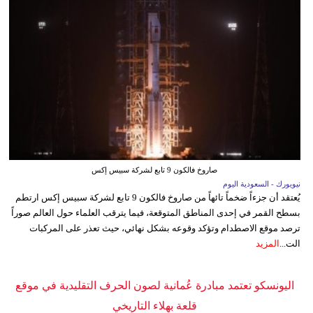
صاروخ فالكون 9 تابع لشركة سبيس إكس
نيويورك - السعودية اليوم
يُعتقد أن جزءاً ضخماً تائهاً من صاروخ فالكون 9 تابع لشركة سبيس إكس ارتطم
بسطح القمر في إحدى المناطق المتوقعة، فيما يترقب العلماء حول العالم صوراً
ترصد موقع الاصطدام وتؤكد وقوعه بشكل نهائي، حيث تعذر على المركبات
الت...
المزيد
اليونسكو تعتمد مبادرة عُمانية لصون الحرف التقليدية في موقع
قلعة بهلاء التاريخي