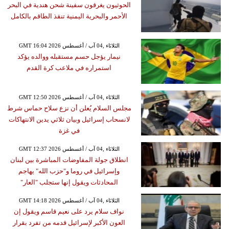
الحوثيون يغرقون سفينة شحن هندية في البحر
الأحمر والبحرية اليمنية تنقذ الطاقم بالكامل
GMT 16:04 2026 الثلاثاء ,04 آب / أغسطس
نيمار يؤجل حسم مستقبله ووالده يؤكد
استمراره في ملاعب كرة القدم
GMT 12:50 2026 الثلاثاء ,04 آب / أغسطس
مجلس السلام يُعلن أن نزع سلاح حماس شرط
لانسحاب إسرائيل وبيان ثلاثي يدين الانتهاكات
في غزة
GMT 12:37 2026 الثلاثاء ,04 آب / أغسطس
انطلاق جولة المفاوضات المباشرة بين لبنان
وإسرائيل في روما و"حزب الله" يهاجم
المحادثات ويقول إنها ستجلب "العار"
GMT 14:18 2026 الثلاثاء ,04 آب / أغسطس
نواف سلام يرد على نعيم قاسم ويقول إن
العون الأكبر لإسرائيل قدمه من تفرد بقرار