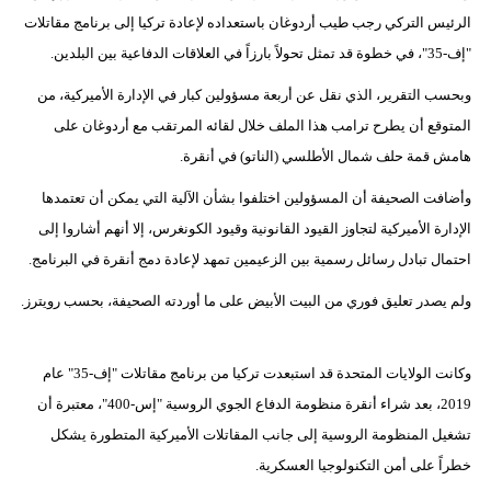
الرئيس التركي رجب طيب أردوغان باستعداده لإعادة تركيا إلى برنامج مقاتلات
"إف-35"، في خطوة قد تمثل تحولاً بارزاً في العلاقات الدفاعية بين البلدين.
وبحسب التقرير، الذي نقل عن أربعة مسؤولين كبار في الإدارة الأميركية، من
المتوقع أن يطرح ترامب هذا الملف خلال لقائه المرتقب مع أردوغان على
هامش قمة حلف شمال الأطلسي (الناتو) في أنقرة.
وأضافت الصحيفة أن المسؤولين اختلفوا بشأن الآلية التي يمكن أن تعتمدها
الإدارة الأميركية لتجاوز القيود القانونية وقيود الكونغرس، إلا أنهم أشاروا إلى
احتمال تبادل رسائل رسمية بين الزعيمين تمهد لإعادة دمج أنقرة في البرنامج.
ولم يصدر تعليق فوري من البيت الأبيض على ما أوردته الصحيفة، بحسب رويترز.
وكانت الولايات المتحدة قد استبعدت تركيا من برنامج مقاتلات "إف-35" عام
2019، بعد شراء أنقرة منظومة الدفاع الجوي الروسية "إس-400"، معتبرة أن
تشغيل المنظومة الروسية إلى جانب المقاتلات الأميركية المتطورة يشكل
خطراً على أمن التكنولوجيا العسكرية.