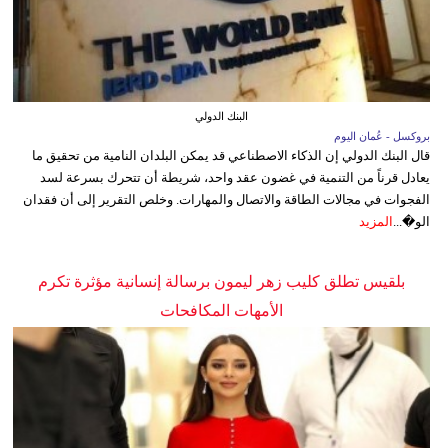
البنك الدولي
بروكسل - عُمان اليوم
قال البنك الدولي إن الذكاء الاصطناعي قد يمكن البلدان النامية من تحقيق ما
يعادل قرناً من التنمية في غضون عقد واحد، شريطة أن تتحرك بسرعة لسد
الفجوات في مجالات الطاقة والاتصال والمهارات. وخلص التقرير إلى أن فقدان
الو�...
المزيد
بلقيس تطلق كليب زهر ليمون برسالة إنسانية مؤثرة تكرم
الأمهات المكافحات