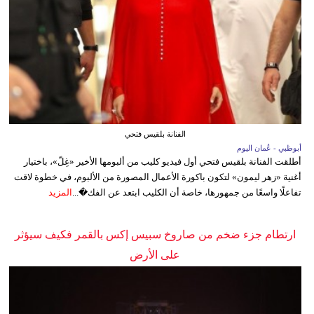
الفنانة بلقيس فتحي
أبوظبي - عُمان اليوم
أطلقت الفنانة بلقيس فتحي أول فيديو كليب من ألبومها الأخير «غِلّ»، باختيار
أغنية «زهر ليمون» لتكون باكورة الأعمال المصورة من الألبوم، في خطوة لاقت
تفاعلًا واسعًا من جمهورها، خاصة أن الكليب ابتعد عن الفك�...
المزيد
ارتطام جزء ضخم من صاروخ سبيس إكس بالقمر فكيف سيؤثر
على الأرض