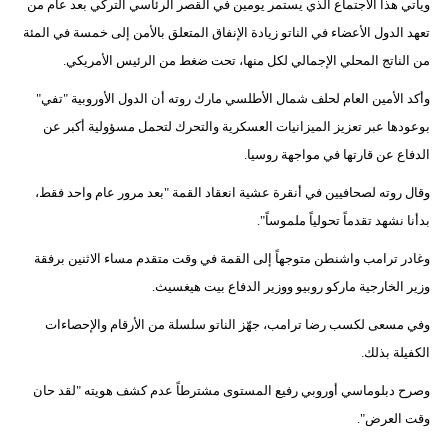
ويأتي هذا الاجتماع الذي يستمر يومين في القصر الرئاسي التركي بعد عام من
فيديو
تعهد الدول الأعضاء في الناتو زيادة الإنفاق المتعلق بالأمن إلى خمسة في المئة
من الناتج المحلي الإجمالي لكل منها، تحت ضغط من الرئيس الأمريكي.
سيارات
وأكد الأمين العام لحلف شمال الأطلسي مارك روته أن الدول الأوروبية "تفي"
بوعودها عبر تعزيز الميزانيات العسكرية والتحرك لتحمل مسؤولية أكبر عن
الدفاع عن قارتها في مواجهة روسيا.
وقال روته لصحافيين في أنقرة عشية انعقاد القمة "بعد مرور عام واحد فقط،
بدأنا نشهد تقدماً تحولياً ملموساً".
وغادر ترامب واشنطن متوجهاً إلى القمة في وقت متقدم مساء الاثنين برفقة
وزير الخارجية ماركو روبيو ووزير الدفاع بيت هيغسيث.
وفي مسعى لكسب رضا ترامب، جهّز الناتو سلسلة من الأرقام والإحصاءات
الكفيلة بذلك.
وصرح دبلوماسي أوروبي رفيع المستوى مشترطاً عدم كشف هويته "لقد حان
وقت العرض".