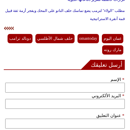
مطلب "الولاء" لترمب يضع تماسك حلف الناتو على المحك ويفجر أزمة ثقة قبيل
قمة أنقرة الاستراتيجية
عمان اليوم
omantoday
حلف شمال الأطلسي
دونالد ترامب
مارك روته
أرسل تعليقك
*
الإسم
*
البريد الألكتروني
*
عنوان التعليق