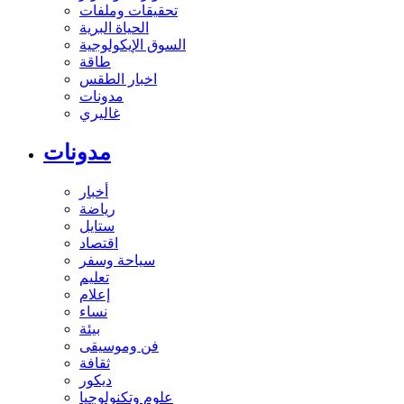
تحقيقات وملفات
الحياة البرية
السوق الإيكولوجية
طاقة
اخبار الطقس
مدونات
غاليري
مدونات
أخبار
رياضة
ستايل
اقتصاد
سياحة وسفر
تعليم
إعلام
نساء
بيئة
فن وموسيقى
ثقافة
ديكور
علوم وتكنولوجيا