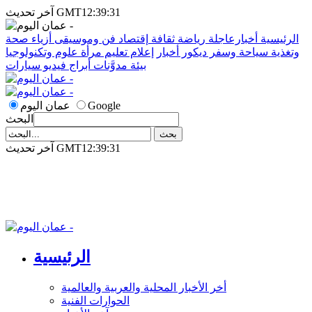
آخر تحديث GMT12:39:31
الرئيسية
أخبارعاجلة
رياضة
ثقافة
إقتصاد
فن وموسيقى
أزياء
صحة
وتغذية
سياحة وسفر
ديكور
أخبار
إعلام
تعليم
مرأة
علوم وتكنولوجيا
بيئة
مدوَّنات
أبراج
فيديو
سيارات
Google
عمان اليوم
البحث
آخر تحديث GMT12:39:31
الرئيسية
أخر الأخبار المحلية والعربية والعالمية
الحوارات الفنية