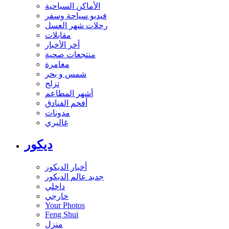
الأماكن السياحية
فيديو سياحة وسفر
رحلات شهر العسل
مقابلات
آخر الأخبار
منتجعات صحية
مغامرة
شمس و بحر
تزلج
أشهر المطاعم
أفخم الفنادق
مدونات
غاليري
ديكور
أخبار الديكور
جديد عالم الديكور
داخلي
خارجي
Your Photos
Feng Shui
منزل