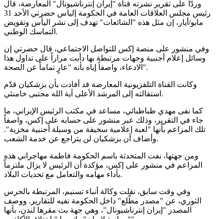
وردّاً على تقرير نشرته قناة "إيران إنترناشيونال" المعارضة، قال
رئيس مجلس العلاقات العامة في الحكومة إلياس حضرتي الأحد 31
مايو/أيار، إن مثل هذه "الشائعات" تهدف إلى نشر اليأس وتقويض
التماسك الوطني.
وفي منشور على منصة إكس للتواصل الاجتماعي، قال حضرتي إن
وسائل إعلام أجنبية وجهات مرتبطة بها دأبت مراراً على تداول هذا
الادعاء، واصفاً إياه بأنه "عارٍ تماماً عن الصحة".
وكانت القناة التلفزيونية المعارضة قد أفادت بأن بزشكيان قدّم
استقالته إلى المرشد الأعلى آية الله مجتبى خامنئي.
كما نفى مهدي طباطبائي، مساعد في مكتب الرئيس الإيراني، ما
جاء في التقرير، وذلك عبر منشور على حسابه على إكس، واصفاً
تلك المزاعم بأنها "لعبة إعلامية سخيفة من وسيلة أجنبية مخزية".
وأضاف أن بزشكيان لن يتراجع عن خدمة الشعب.
ومن جهتها، نفت المتحدثة باسم الحكومة فاطمة مهاجراني هذه
المزاعم في منشور على إكس، مؤكدة أن الرئيس لا يزال ملتزماً
بأداء مهامه والتعامل مع تحديات البلاد.
وفي وقت سابق، نقلت وكالة أنباء تسنيم، المرتبطة بالحرس
الثوري، عن "مصدر مطّلع" داخل الحكومة نفيه للتقارير. ووصف
المصدر "إيران إنترناشيونال"، وهي جهة بث مقرها لندن، بأنها