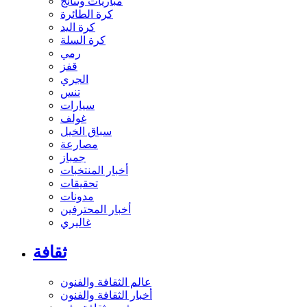
مباريات ونتائج
كرة الطائرة
كرة اليد
كرة السلة
رمي
قفز
الجري
تنس
سيارات
غولف
سباق الخيل
مصارعة
جمباز
أخبار المنتخبات
تحقيقات
مدونات
أخبار المحترفين
غاليري
ثقافة
عالم الثقافة والفنون
أخبار الثقافة والفنون