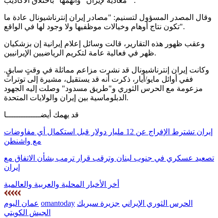
"معادية لإيران" واتهمها "باختلاق الأكاذيب".
وقال المصدر المسؤول لتسنيم: "مصادر إيران إنترناشيونال عادة ما
تكون نتاج أوهام وخيالات موظفيها ولا وجود لها في الواقع".
وعقب ظهور هذه التقارير، قالت وسائل إعلام إيرانية إن بزشكيان
ظهر في فعالية عامة لتكريم الرياضيين الإيرانيين.
وكانت إيران إنترناشيونال قد نشرت مزاعم مماثلة في وقتٍ سابقٍ.
ففي أوائل مايو/أيار، ذكرت أنه قد يستقيل، مشيرة إلى توترات
مزعومة مع الحرس الثوري و"طريق مسدود" وصلت إليه الجهود
الدبلوماسية بين إيران والولايات المتحدة.
قد يهمك أيضــــــــــــــا
إيران تشترط الإفراج عن 12 مليار دولار قبل استكمال أي مفاوضات
مع واشنطن
تصعيد عسكري في جنوب لبنان وترقب قرار ترمب بشأن الاتفاق مع
إيران
أخر الأخبار المحلية والعربية والعالمية
الحرس الثوري الإيراني
جزيرة سيريك
omantoday
عمان اليوم
الجيش الكويتي