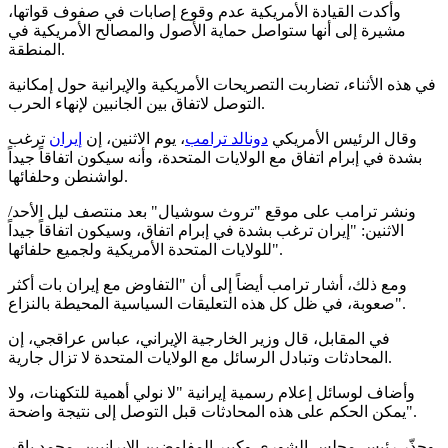
وأكدت القيادة الأمريكية عدم وقوع إصابات في صفوف قواتها،
مشيرة إلى أنها ستواصل حماية الأصول والمصالح الأمريكية في
المنطقة.
في هذه الأثناء، تضاربت التصريحات الأمريكية والإيرانية حول إمكانية
التوصل لاتفاق بين الجانبين لإنهاء الحرب.
وقال الرئيس الأمريكي
دونالد ترامب
، يوم الاثنين، إن
إيران
ترغب
بشدة في إبرام اتفاق مع الولايات المتحدة، وأنه سيكون اتفاقاً جيداً
لواشنطن وحلفائها.
ونشر ترامب على موقع "تروث سوشيال" بعد منتصف ليل الأحد/
الاثنين: "إيران ترغب بشدة في إبرام اتفاق، وسيكون اتفاقاً جيداً
للولايات المتحدة الأمريكية ولجميع حلفائها".
ومع ذلك، أشار ترامب أيضاً إلى أن "التفاوض مع إيران بات أكثر
صعوبة، في ظل كل هذه التعليقات السياسية المحيطة بالنزاع".
في المقابل، قال وزير الخارجية الإيراني، عباس عراقجي، إن
المحادثات وتبادل الرسائل مع الولايات المتحدة لا تزال جارية.
وأضاف لوسائل إعلام رسمية إيرانية "لا نولي أهمية للتكهنات، ولا
يمكن الحكم على هذه المحادثات قبل التوصل إلى نتيجة واضحة".
وحذّر رئيس مجلس الشورى وكبير المفاوضين الإيرانيين، محمد باقر