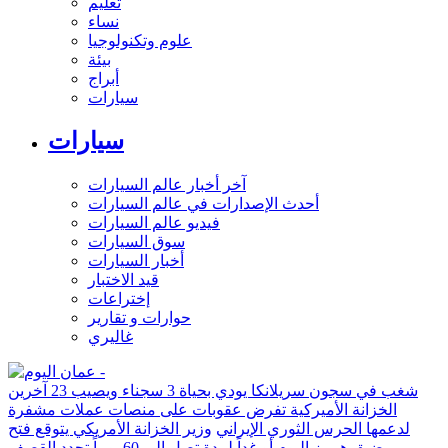
تعليم
نساء
علوم وتكنولوجيا
بيئة
أبراج
سيارات
سيارات
آخر أخبار عالم السيارات
أحدث الإصدارات في عالم السيارات
فيديو عالم السيارات
سوق السيارات
أخبار السيارات
قيد الاختبار
إختراعات
حوارات و تقارير
غاليري
شغب في سجون سريلانكا يودي بحياة 3 سجناء ويصيب 23 آخرين
الخزانة الأميركية تفرض عقوبات على منصات عملات مشفرة
لدعمها الحرس الثوري الإيراني
وزير الخزانة الأمريكي يتوقع فتح
مضيق هرمز اليوم أو غداً لمدة تصل إلى 60 يوماً
تجدد القصف