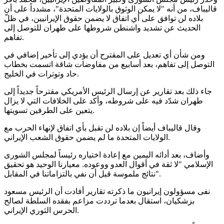
قاليباف، من أنه "لا يمكن الوثوق بالولايات المتحدة"، مشدداً على أن
بلاده لن توافق على أي اتفاق لا يضمن حقوق الإيرانيين، في ظلّ
الحديث عن تشديد واشنطن شروطها على طهران للتوصل إلى
تفاهم.
ومن شأن أي تعديل على المقترح أن يؤدي إلى تأخير إضافي في
التوصل إلى تفاهم، بعد أسابيع من مفاوضات شاقة اتسمت بخطاب
حاد وتوترات في الخليج.
جاء ذلك بعد تقارير عن إرسال الرئيس الأمريكي مقترحاً جديداً إلى
طهران شدّد فيه على شروطه، وأكد على الخلافات التي لا يزال
يتعين على الطرفين تسويتها.
وقال قاليباف أيضاً إن بلاده لن تقبل بأي اتفاق لإنهاء الحرب مع
الولايات المتحدة ما لم يضمن حقوق الشعب الإيراني.
وأضاف، بعد أدائه اليمين مع إعادة اختياره رئيساً لمجلس الشورى
الإسلامي "لا ثقة في أقوال العدو ووعوده. معيارنا الوحيد هو تحقيق
نتائج ملموسة قبل أن نفي بالتزاماتنا في المقابل".
نفى مسؤولون إيرانيون ما ذكرته تقارير أفادت أن الرئيس مسعود
بزشكيان، استقال بعدما ترددت مزاعم بفقده السلطة لصالح
الحرس الثوري الإيراني.