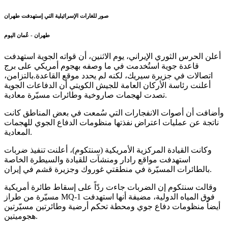
صور للغارات الإسرائيلية التي إستهدفت طهران
طهران - عُمان اليوم
أعلن الحرس الثوري الإيراني، يوم الاثنين، أن قواته الجوية استهدفت
قاعدة جوية استُخدمت في ما وصفه بهجوم أمريكي على برج
اتصالات في جزيرة سيريك، لكنه لم يحدد موقع القاعدة.بالتزامن،
أعلنت رئاسة الأركان العامة للجيش الكويتي أن الدفاعات الجوية
تصدت لهجمات صاروخية وطائرات مسيّرة معادية.
وأضافت أن أصوات الانفجارات التي سُمعت في بعض المناطق كانت
ناتجة عن عمليات اعتراض نفذتها منظومات الدفاع الجوي للهجمات
المعادية.
وكانت القيادة المركزية الأمريكية (سنتكوم)، أعلنت تنفيذ ضربات
استهدفت مواقع رادار ومنشآت للقيادة والسيطرة الخاصة
بالطائرات المسيّرة في منطقتي غوروك وجزيرة قشم في إيران.
وقالت سنتكوم إن الضربات جاءت ردّاً على إسقاط طائرة أمريكية
مسيّرة من طراز MQ-1 فوق المياه الدولية، مضيفة أنها استهدفت
أيضاً منظومات دفاع جوي ومحطة تحكم أرضية وطائرتين مسيّرتين
هجوميتين.