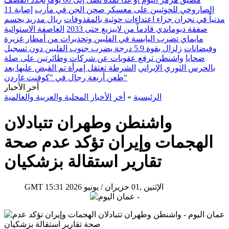
الصاروخي للحوثيين على معسكر صحن الجن في مأرب
إصابة 11
مدنياً في نجران جراء اعتداءات حوثية بالمقذوفات
ريال مدريد يحسم
صفقة ديوماندي قادماً من لايبزيغ حتى 2033
العاصفة الاستوائية
مايماي تضرب اليابسة في الفلبين وتحذيرات من أمطار غزيرة
وفيضانات
زلزال بقوة 5.9 درجة يضرب جنوب الفلبين دون تسجيل
ضحايا
واشنطن ترفع عقوبات عن شركات وطائرتين على صلة
بالحرس الثوري الإيراني
الشرطة تعتقل إمرأة تم القبض عليها بعد
طعن أربعة رجال في "كوفنت غاردن"
أخر الأخبار
الرئيسية
»
أخر الأخبار المحلية والعربية والعالمية
واشنطن وطهران تتبادلان
الهجمات وإيران تؤكد عدم صحة
تقارير استقالة بزشكيان
15:31 2026 الإثنين ,01 حزيران / يونيو
GMT