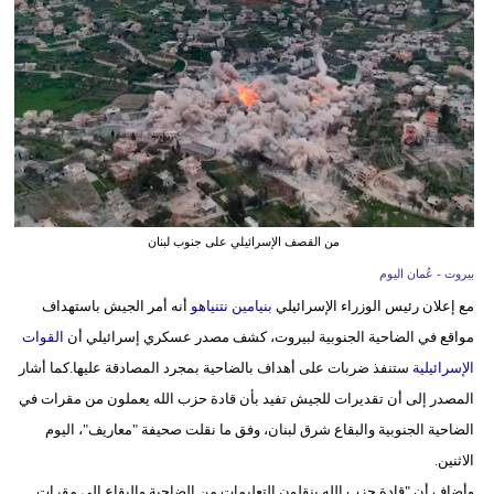
وسفر
ديكور
أخبار
إعلام
تعليم
من القصف الإسرائيلي على جنوب لبنان
مرأة
بيروت - عُمان اليوم
علوم
مع إعلان رئيس الوزراء الإسرائيلي
بنيامين نتنياهو
أنه أمر الجيش باستهداف
وتكنولوجيا
مواقع في الضاحية الجنوبية لبيروت، كشف مصدر عسكري إسرائيلي أن
القوات
الإسرائيلية
ستنفذ ضربات على أهداف بالضاحية بمجرد المصادقة عليها.كما أشار
بيئة
المصدر إلى أن تقديرات للجيش تفيد بأن قادة حزب الله يعملون من مقرات في
مدوَّنات
الضاحية الجنوبية والبقاع شرق لبنان، وفق ما نقلت صحيفة "معاريف"، اليوم
الاثنين.
أبراج
وأضاف أن "قادة حزب الله ينقلون التعليمات من الضاحية والبقاع إلى مقرات