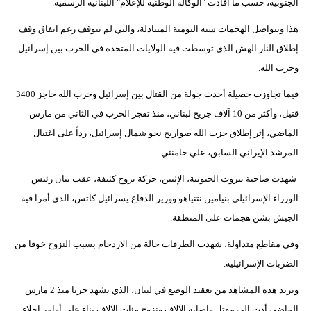
الجنوبية، حسب ما أفادت "الوكالة الوطنية للإعلام" اللبنانية الرسمية.
هذا وتتواصل الهجمات شبه اليومية المتبادلة، والتي لم تتوقف رغم اتفاق وقف
إطلاق النار الهش الذي توسطت فيه الولايات المتحدة في الحرب بين إسرائيل
وحزب الله.
فيما تجاوزت حصيلة أحدث جولة من القتال بين إسرائيل وحزب الله حاجز 3400
قتيل، وأكثر من 10 آلاف جريح لبناني، منذ تفجر الحرب في الثاني من مارس
الماضي، إثر إطلاق حزب الله صواريخ نحو شمال إسرائيل، رداً على اغتيال
المرشد الإيراني السابق، علي خامنئي.
شهدت ضاحية بيروت الجنوبية، الإثنين، حركة نزوح كثيفة، عقب بيان رئيس
الوزراء الإسرائيلي بنيامين نتنياهو ووزير الدفاع يسرائيل كاتس، الذي أمرا فيه
الجيش بشن هجمات على المنطقة.
وفي مقاطع متداولة، شهدت الطرقات حالة من الازدحام بسبب النزوح خوفا من
الضربات الإسرائيلية.
وتزيد هذه المشاهد من تعقيد الوضع في لبنان، الذي يشهد حربا منذ 2 مارس
الماضي أدت إلى مقتل وإصابة الآلاف ونزوح مئات الآلاف بناء على أوامر إخلاء