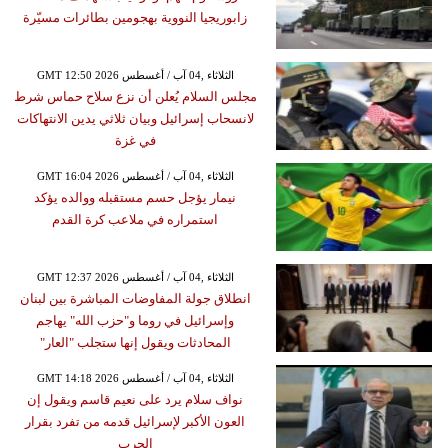
زابوريجيا النووية بهجومين بطائرات مسيّرة
GMT 12:50 2026 الثلاثاء ,04 آب / أغسطس
مجلس السلام يُعلن أن نزع سلاح حماس شرط
لانسحاب إسرائيل وبيان ثلاثي يدين الانتهاكات
في غزة
GMT 16:04 2026 الثلاثاء ,04 آب / أغسطس
نيمار يؤجل حسم مستقبله ووالده يؤكد
استمراره في ملاعب كرة القدم
GMT 12:37 2026 الثلاثاء ,04 آب / أغسطس
انطلاق جولة المفاوضات المباشرة بين لبنان
وإسرائيل في روما و"حزب الله" يهاجم
المحادثات ويقول إنها ستجلب "العار"
GMT 14:18 2026 الثلاثاء ,04 آب / أغسطس
نواف سلام يرد على نعيم قاسم ويقول إن
العون الأكبر لإسرائيل قدمه من تفرد بقرار
الحرب