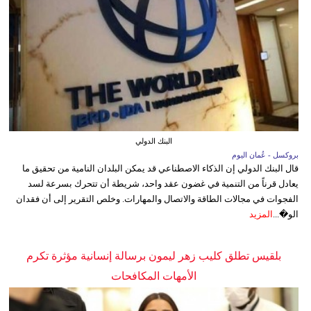
البنك الدولي
بروكسل - عُمان اليوم
قال البنك الدولي إن الذكاء الاصطناعي قد يمكن البلدان النامية من تحقيق ما
يعادل قرناً من التنمية في غضون عقد واحد، شريطة أن تتحرك بسرعة لسد
الفجوات في مجالات الطاقة والاتصال والمهارات. وخلص التقرير إلى أن فقدان
الو�...
المزيد
بلقيس تطلق كليب زهر ليمون برسالة إنسانية مؤثرة تكرم
الأمهات المكافحات