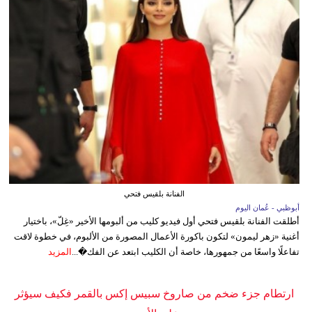
الفنانة بلقيس فتحي
أبوظبي - عُمان اليوم
أطلقت الفنانة بلقيس فتحي أول فيديو كليب من ألبومها الأخير «غِلّ»، باختيار
أغنية «زهر ليمون» لتكون باكورة الأعمال المصورة من الألبوم، في خطوة لاقت
تفاعلًا واسعًا من جمهورها، خاصة أن الكليب ابتعد عن الفك�...
المزيد
ارتطام جزء ضخم من صاروخ سبيس إكس بالقمر فكيف سيؤثر