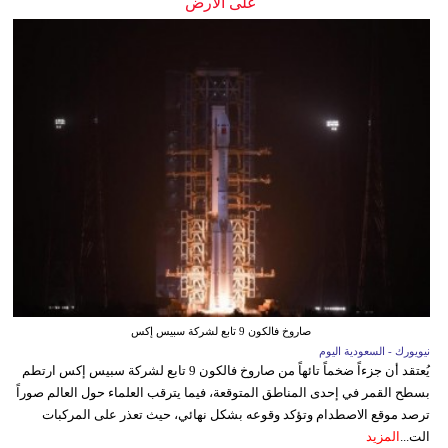
على الأرض
صاروخ فالكون 9 تابع لشركة سبيس إكس
نيويورك - السعودية اليوم
يُعتقد أن جزءاً ضخماً تائهاً من صاروخ فالكون 9 تابع لشركة سبيس إكس ارتطم
بسطح القمر في إحدى المناطق المتوقعة، فيما يترقب العلماء حول العالم صوراً
ترصد موقع الاصطدام وتؤكد وقوعه بشكل نهائي، حيث تعذر على المركبات
الت...
المزيد