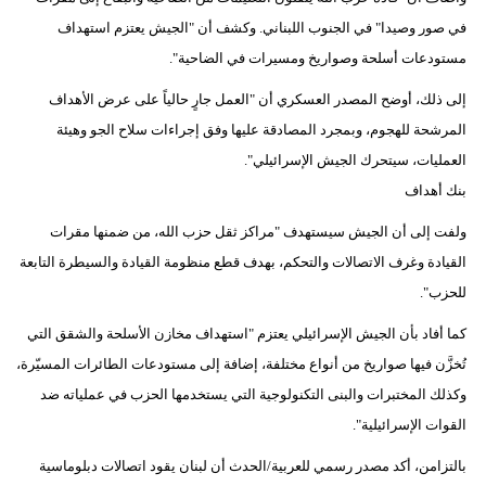
في صور وصيدا" في الجنوب اللبناني. وكشف أن "الجيش يعتزم استهداف
فيديو
مستودعات أسلحة وصواريخ ومسيرات في الضاحية".
سيارات
إلى ذلك، أوضح المصدر العسكري أن "العمل جارٍ حالياً على عرض الأهداف
المرشحة للهجوم، وبمجرد المصادقة عليها وفق إجراءات سلاح الجو وهيئة
العمليات، سيتحرك الجيش الإسرائيلي".
بنك أهداف
ولفت إلى أن الجيش سيستهدف "مراكز ثقل حزب الله، من ضمنها مقرات
القيادة وغرف الاتصالات والتحكم، بهدف قطع منظومة القيادة والسيطرة التابعة
للحزب".
كما أفاد بأن الجيش الإسرائيلي يعتزم "استهداف مخازن الأسلحة والشقق التي
تُخزَّن فيها صواريخ من أنواع مختلفة، إضافة إلى مستودعات الطائرات المسيّرة،
وكذلك المختبرات والبنى التكنولوجية التي يستخدمها الحزب في عملياته ضد
القوات الإسرائيلية".
بالتزامن، أكد مصدر رسمي للعربية/الحدث أن لبنان يقود اتصالات دبلوماسية