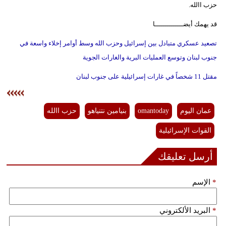
حزب االله.
قد يهمك أيضــــــــــــــا
تصعيد عسكري متبادل بين إسرائيل وحزب الله وسط أوامر إخلاء واسعة في
جنوب لبنان وتوسع العمليات البرية والغارات الجوية
مقتل 11 شخصاً في غارات إسرائيلية على جنوب لبنان
عمان اليوم
omantoday
بنيامين نتنياهو
حزب االله
القوات الإسرائيلية
أرسل تعليقك
*
الإسم
*
البريد الألكتروني