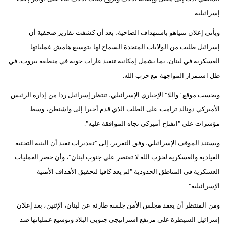
إسرائيلية.
ويأتي إعلان نتنياهو باستهداف الضاحية، بعد أن كشفت تقارير صحفية أن
إسرائيل طلبت من الولايات المتحدة السماح لها بتوسيع هامش عملياتها
العسكرية في لبنان، بما يشمل إمكانية تنفيذ غارات جوية في منطقة بيروت، في
ظل استمرار المواجهة مع حزب الله.
وبحسب موقع "واللا" الإخباري الإسرائيلي، تنتظر إسرائيل ردا من إدارة الرئيس
الأميركي دونالد ترامب على الطلب الذي قدم أخيرا إلى واشنطن، وسط
مؤشرات على "انفتاح أميركي تجاه الموافقة عليه".
ويستند الموقف الإسرائيلي، وفق التقرير، إلى "تقديرات تفيد أن البنية التحتية
القيادية والعسكرية لحزب الله لا تقتصر على جنوب لبنان"، وأن حصر العمليات
العسكرية في المناطق الحدودية "لم يعد كافيا لتحقيق الأهداف الأمنية
الإسرائيلية".
ومن المنتظر أن يعقد مجلس الأمن جلسة طارئة عن لبنان، الإثنين، بعد إعلان
إسرائيل السيطرة على مرتفع استراتيجي جنوبي البلاد وتوسيع عملياتها ضد