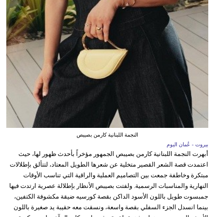
النجمة اللبنانية كارمن بصيبص
بيروت - عُمان اليوم
أبهرت النجمة اللبنانية كارمن بصيبص الجمهور مؤخراً بأحدث ظهور لها، حيث
اعتمدت قصة الشعر القصير متخلية عن شعرها الطويل المعتاد، لتتألق بإطلالات
مبتكرة وخاطفة جمعت بين التصاميم العملية والراقية التي تناسب الأوقات
النهارية والمناسبات الرسمية. ولفتت بصيبص الأنظار بإطلالة عصرية ارتدت فيها
جمبسوت طويل باللون الأسود الداكن بقصة كورسيه ضيقة مكشوفة الكتفين،
بينما انسدل الجزء السفلي بقصة واسعة، ونسقت معه حقيبة يد صغيرة باللون