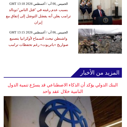
GMT 13:18 2026 الخميس ,06 آب / أغسطس
بسبب عدم رغبته في "قتل الناس"دونالد
ترامب يعلن أنه يفضَل التوصَل إلى إتفاق مع
إيران
GMT 13:15 2026 الخميس ,06 آب / أغسطس
واشنطن تبحث السماح لأوكرانيا بتصنيع
صواريخ «باتريوت» رغم تحفظات ترامب
المزيد من الأخبار
البنك الدولي يؤكد أن الذكاء الاصطناعي قد يسرّع تنمية الدول
النامية خلال عقد واحد