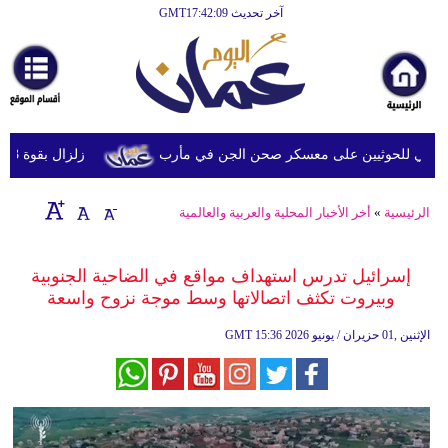
آخر تحديث GMT17:42:09
الرئيسية
أخبارعاجلة
رياضة
ثقافة
ي للحوثيين على معسكر صحن الجن في مأرب
زلزال بقوة 6.3 درجة يضرب جنوب الفلبين دون تحذيرات من تسونامي أو أضرار فورية
إقتصاد
الرئيسية
»
أخر الأخبار المحلية والعربية والعالمية
فن
وموسيقى
إسرائيل تدرس استهداف مواقع في الضاحية الجنوبية
وبيروت تكثف اتصالاتها وسط موجة نزوح واسعة
أزياء
15:36 2026 الإثنين ,01 حزيران / يونيو
GMT
صحة
وتغذية
سياحة