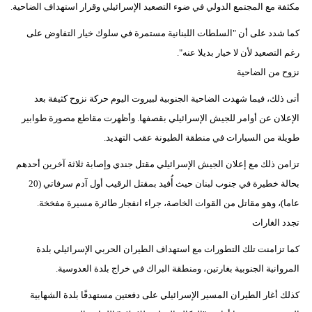
مكثفة مع المجتمع الدولي في ضوء التصعيد الإسرائيلي وقرار استهداف الضاحية.
كما شدد على أن "السلطات اللبنانية مستمرة في سلوك خيار التفاوض على
رغم التصعيد لأن لا خيار بديلا عنه".
نزوح من الضاحية
أتى ذلك، فيما شهدت الضاحية الجنوبية لبيروت اليوم حركة نزوح كثيفة بعد
الإعلان عن أوامر للجيش الإسرائيلي بقصفها. وأظهرت مقاطع مصورة طوابير
طويلة من السيارات في منطقة الطيونة عقب التهديد.
تزامن ذلك مع إعلان الجيش الإسرائيلي مقتل جندي وإصابة ثلاثة آخرين أحدهم
بحالة خطيرة في جنوب لبنان حيث أُفيد بمقتل الرقيب أول آدم سرفاتي (20
عاما)، وهو مقاتل من القوات الخاصة، جراء انفجار طائرة مسيرة مفخخة.
تجدد الغارات
كما تزامنت تلك التطورات مع استهداف الطيران الحربي الإسرائيلي بلدة
المروانية الجنوبية بغارتين، ومنطقة البراك في خراج بلدة العدوسية.
كذلك أغار الطيران المسير الإسرائيلي على دفعتين مستهدفًا بلدة الشهابية