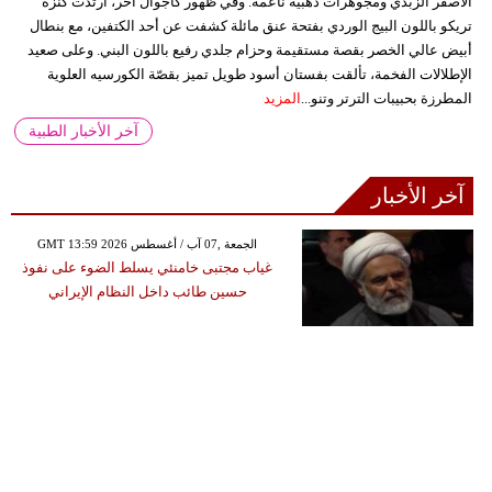
الأصفر الزبدي ومجوهرات ذهبية ناعمة. وفي ظهور كاجوال آخر، ارتدت كنزة
تريكو باللون البيج الوردي بفتحة عنق مائلة كشفت عن أحد الكتفين، مع بنطال
أبيض عالي الخصر بقصة مستقيمة وحزام جلدي رفيع باللون البني. وعلى صعيد
الإطلالات الفخمة، تألقت بفستان أسود طويل تميز بقصّة الكورسيه العلوية
المطرزة بحبيبات الترتر وتنو...
المزيد
آخر الأخبار الطبية
آخر الأخبار
GMT 13:59 2026 الجمعة ,07 آب / أغسطس
غياب مجتبى خامنئي يسلط الضوء على نفوذ
حسين طائب داخل النظام الإيراني