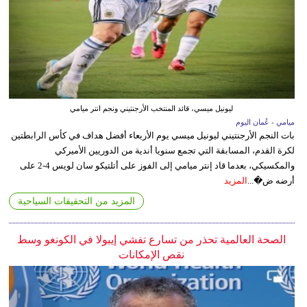
ليونيل ميسي، قائد المنتخب الأرجنتيني ونجم انتر ميامي
ميامي - عُمان اليوم
بات النجم الأرجنتيني ليونيل ميسي يوم الأربعاء أفضل هداف في كأس الرابطتين
لكرة القدم، المسابقة التي تجمع سنويا أندية من الدوريين الأميركي
والمكسيكي، بعدما قاد إنتر ميامي إلى الفوز على أتلتيكو سان لويس 4-2 على
أرضه ض�...
المزيد
المزيد من التحقيقات السياحية
الصحة العالمية تحذر من تسارع تفشي إيبولا في الكونغو وسط
نقص الإمكانات