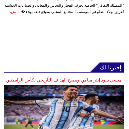
"الممتلك الثقافي" الخاصة بحرف الفخار والنحاس والمعادن والصناعات الخشبية
لفريق بهلاء التطوعي لمؤسسة المجتمع المحلي بموقع قلعة بهلاء �...
المزيد
إخترنا لك
ميسي يقود إنتر ميامي ويصبح الهداف التاريخي لكأس الرابطتين