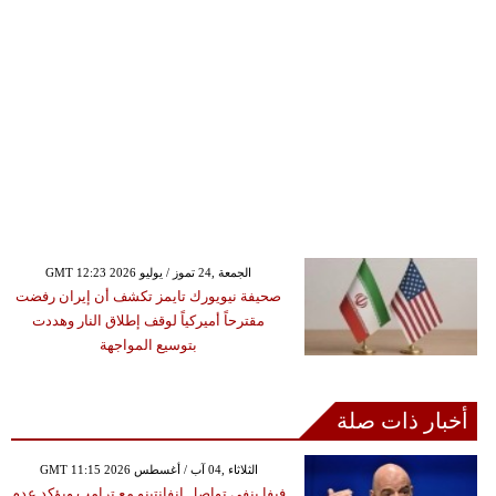
GMT 12:23 2026 الجمعة ,24 تموز / يوليو
صحيفة نيويورك تايمز تكشف أن إيران رفضت
مقترحاً أميركياً لوقف إطلاق النار وهددت
بتوسيع المواجهة
أخبار ذات صلة
GMT 11:15 2026 الثلاثاء ,04 آب / أغسطس
فيفا ينفي تواصل إنفانتينو مع ترامب ويؤكد عدم