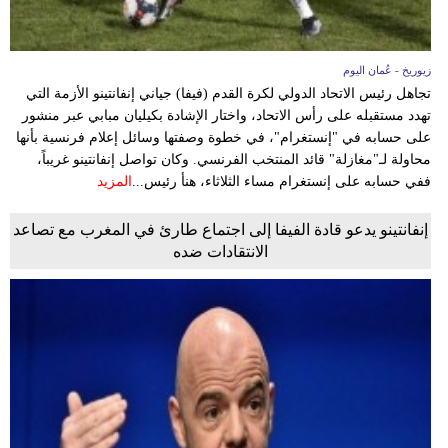
زيوريخ - عُمان اليوم
تجاهل رئيس الاتحاد الدولي لكرة القدم (فيفا) جياني إنفانتينو الأزمة التي
تهدد مستقبله على رأس الاتحاد، واختار الإشادة بكيليان مبابي عبر منشور
على حسابه في "إنستغرام"، في خطوة وصفتها وسائل إعلام فرنسية بأنها
محاولة لـ"مغازلة" قائد المنتخب الفرنسي. وكان تواصل إنفانتينو غريباً،
ففي حسابه على إنستغرام مساء الثلاثاء، هنأ رئيس...
المزيد
إنفانتينو يدعو قادة الفيفا إلى اجتماع طارئ في المغرب مع تصاعد
الانتقادات ضده