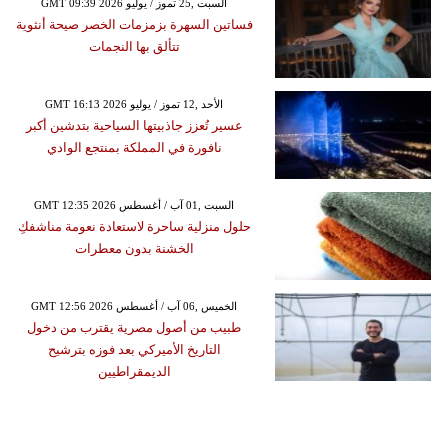
GMT 09:39 2026 السبت ,25 تموز / يوليو
فساتين السهرة بزمزمات الخصر صيحة أنثوية
تتألق بها النجمات
GMT 16:13 2026 الأحد ,12 تموز / يوليو
عسير تُعزز جاذبيتها السياحية بتدشين أكبر
نافورة في المملكة بمنتجع الوادي
GMT 12:35 2026 السبت ,01 آب / أغسطس
حلول منزلية ساحرة لاستعادة نعومة مناشفكِ
الخشنة بدون معطرات
GMT 12:56 2026 الخميس ,06 آب / أغسطس
طبيب من أصول مصرية يقترب من دخول
التاريخ الأميركي بعد فوزه بترشيح
الديمقراطيين