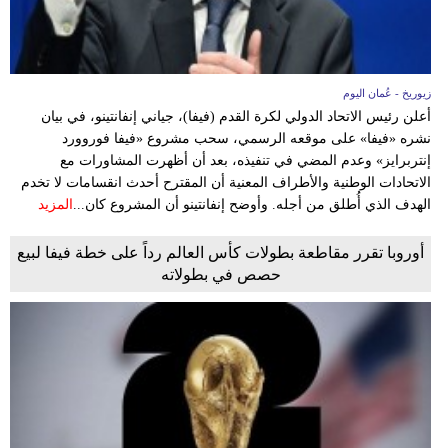
زيوريخ - عُمان اليوم
أعلن رئيس الاتحاد الدولي لكرة القدم (فيفا)، جياني إنفانتينو، في بيان
نشره «فيفا» على موقعه الرسمي، سحب مشروع «فيفا فوروورد
إنتربرايز» وعدم المضي في تنفيذه، بعد أن أظهرت المشاورات مع
الاتحادات الوطنية والأطراف المعنية أن المقترح أحدث انقسامات لا تخدم
الهدف الذي أُطلق من أجله. وأوضح إنفانتينو أن المشروع كان...
المزيد
أوروبا تقرر مقاطعة بطولات كأس العالم رداً على خطة فيفا لبيع
حصص في بطولاته