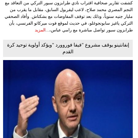
كشفت تقارير صحافية اقتراب نادي طرابزون سبور التركي من التعاقد مع
النجم المصري محمد صلاح، لاعب ليفربول السابق، مقابل ما يقرب من
مليار جنيه سنوياً، وذلك بعد توقف المفاوضات مع بشكتاش. وأفاد الصحفي
التركي ياغيز سابونجوغلو، في حديث لموقع فوت ميركاتو الفرنسي، بأن
طرابزون سبور تواصل مباشرة مع رامي عباس،...
المزيد
إنفانتينو يوقف مشروع "فيفا فوروورد "ويؤكد أولوية توحيد كرة
القدم