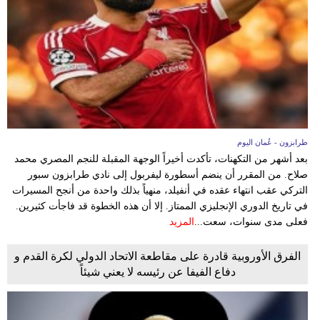
وسفر
ديكور
أخبار
إعلام
تعليم
طرابزون - عُمان اليوم
بعد أشهر من التكهنات، تأكدت أخيراً الوجهة المقبلة للنجم المصري محمد
مرأة
صلاح. من المقرر أن ينضم أسطورة ليفربول إلى نادي طرابزون سبور
التركي عقب انتهاء عقده في أنفيلد، منهياً بذلك واحدة من أنجح المسيرات
علوم
في تاريخ الدوري الإنجليزي الممتاز. إلا أن هذه الخطوة قد فاجأت كثيرين.
وتكنولوجيا
فعلى مدى سنوات، سعت...
المزيد
بيئة
الفرق الأوروبية قادرة على مقاطعة الاتحاد الدولي لكرة القدم و
دفاع الفيفا عن رئيسه لا يعني شيئاً
مدوَّنات
أبراج