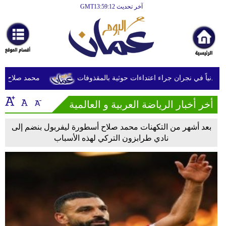
آخر تحديث GMT13:59:12
الرئيسية
أخبارعاجلة
رياضة
ثقافة
محمد صلاح يصل ترك
إقتصاد
أخر أخبار الرياضة العربية و العالمية
فن
بعد أشهر من التكهنات محمد صلاح أسطورة ليفربول بنضم إلى
وموسيقى
نادي طرابزون التركي لهذه الأسباب
أزياء
صحة
وتغذية
سياحة