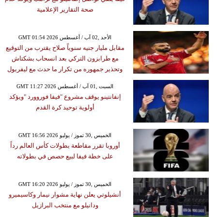
صحة التقارير الإعلامية
GMT 01:54 2026 الأحد ,02 آب / أغسطس
مقابل مليار جنيه سنوياً صلاح يقترب من التوقيع
مع طرابزون التركي بعد انسحاب بشكتاش
وتحذير جمهوره من تكرار ما حدث مع ليفربول
GMT 11:27 2026 السبت ,01 آب / أغسطس
إنفانتينو يوقف مشروع "فيفا فوروورد "ويؤكد
أولوية توحيد كرة القدم
GMT 16:56 2026 الخميس ,30 تموز / يوليو
أوروبا تقرر مقاطعة بطولات كأس العالم رداً
على خطة فيفا لبيع حصص في بطولاته
GMT 16:20 2026 الخميس ,30 تموز / يوليو
أنشيلوتي يعلن نهاية مشوار نيمار وكاسيميرو
ودانيلو مع منتخب البرازيل