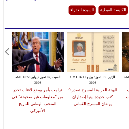
الكنيسة القبطية
السيدة العذراء
 GMT 07:30
الإثنين ,13 تموز / يوليو GMT 16:41
السبت ,25 تموز / يوليو GMT 15:56
2026
2026
ب
الهيئة العربية للمسرح تصدر 9
ترامب يأمر بوضع لافتات تحذر
ت
كتب جديدة بينها إصداران
من "معلومات غير صحيحة" في
يوثقان المسرح العُماني
المتحف الوطني للتاريخ
الأميركي