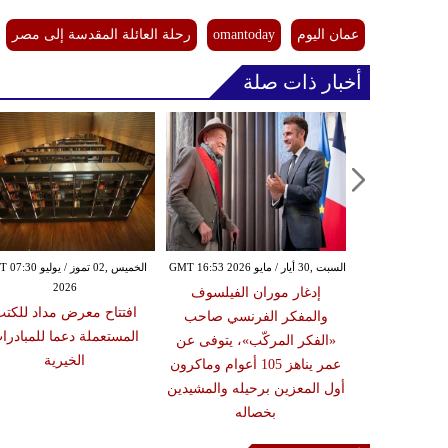
عمان اليوم
omantoday
رحلة العائلة المقدسة إلى مصر
أخبار ذات صلة
السبت ,30 أيار / مايو GMT 16:53 2026
الخميس ,02 تموز / يوليو
2026
منشأة الجمرات تستوعب 300
إدغار موران الفيلسوف
افتتاح معرض مداد للكت
الساعة وفق
والمفكر الفرنسي صاحب
المستعملة دعما للمبادرا
لية متطورة
«الفكر المركّب»، يتوفى عن
الخيرية
عمر يناهز 105 أعوام وماكرون
أول المعزين برحيله والمشيدين
بخصاله