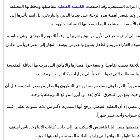
ة في التراث المسيحي، وقد احتفظت
الكنيسة القبطية
بتفاصيلها ومحطاتها المختلفة
ر. ولم تقتصر أهمية هذه الرحلة على بعدها الديني والتاريخي، بل امتد تأثيرها إلى
لاً جسدت مشاهد الرحلة ومعانيها الإنسانية والروحية.
ة إلى أرض مصر في الأول من يونيو/حزيران، وفقاً للتقويم الميلادي، وهي مناسبة
سيدة العذراء مريم والطفل يسوع والقديس يوسف النجار إلى مصر هرباً من بطش
 اللاحقة قدمت تفاصيل واسعة حول مسارها والأماكن التي مرت بها العائلة المقدسة،
محطات التي تحولت لاحقاً إلى مزارات وكنائس وأديرة تاريخية.
، مروراً بالفرما وتل بسطة وسخا ووادي النطرون والمطرية ومصر القديمة، قبل أن
حيث يقع دير المحرق، الذي يُعد من أبرز المواقع المرتبطة بالرحلة.
مصر، إلا أن التقليد القبطي يرجح أنها استمرت لأكثر من ثلاث سنوات بقليل، فيما
ث سنوات وأحد عشر شهراً.
 مقدمتها ميمر البابا ثاؤفيلس الإسكندري، إلى جانب كتابات الأنبا زخارياس أسقف
 تناولوا المواقع التي زارتها العائلة المقدسة وأهميتها الدينية.