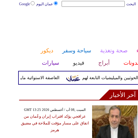
البحث
عمان اليوم
Google
صحة وتغذية
سياحة وسفر
ديكور
دونات
أبراج
فيديو
سيارات
والميليشيات التابعة لهم
العاصفة الاستوائية مايماي تضرب اليابسة
آخر الأخبار
GMT 13:25 2026 السبت ,08 آب / أغسطس
عراقجي يؤكد اقتراب إيران وعُمان من
اتفاق على مسار مؤقت للملاحة في مضيق
هرمز