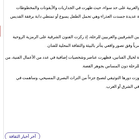
الغربية على حد سواء، حيث ظهرت في الجداريات والأيقونات والمخطوطات
 فنية عديدة جسدت العذراء وهي تحمل الطفل يسوع أو تمتطي دابة برفقة القديس
ين الشرقيين والغربيين للرحلة، إذ ركزت الفنون الشرقية على الرمزية الروحية
اً وفق تصور واقعي يتأثر بالبيئة والثقافة المحلية للفنان.
ة لخيال الفنانين، فظهرت عناصر وشخصيات إضافية في عدد من الأعمال الفنية، من
حي للرحلة دون المساس بجوهر القصة.
اوزت دورها التوثيقي لتصبح جزءاً من التراث البصري المسيحي، وساهمت في
في الشرق أو الغرب.
أخر أخبار الثقافة