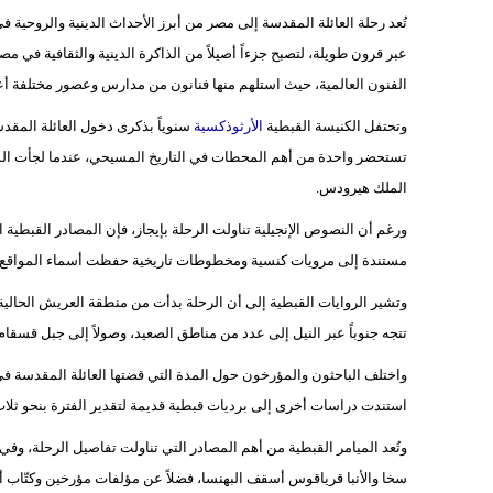
تُعد رحلة العائلة المقدسة إلى مصر من أبرز الأحداث الدينية والروحي
عبر قرون طويلة، لتصبح جزءاً أصيلاً من الذاكرة الدينية والثقافية في مص
الفنون العالمية، حيث استلهم منها فنانون من مدارس وعصور مختلفة أعما
وتحتفل الكنيسة القبطية
الأرثوذكسية
سنوياً بذكرى دخول العائلة المقدس
تستحضر واحدة من أهم المحطات في التاريخ المسيحي، عندما لجأت ال
الملك هيرودس.
ورغم أن النصوص الإنجيلية تناولت الرحلة بإيجاز، فإن المصادر القبطية
مستندة إلى مرويات كنسية ومخطوطات تاريخية حفظت أسماء المواقع وال
وتشير الروايات القبطية إلى أن الرحلة بدأت من منطقة العريش الحالية
تتجه جنوباً عبر النيل إلى عدد من مناطق الصعيد، وصولاً إلى جبل قسقام 
واختلف الباحثون والمؤرخون حول المدة التي قضتها العائلة المقدسة في 
استندت دراسات أخرى إلى برديات قبطية قديمة لتقدير الفترة بنحو ثلا
وتُعد الميامر القبطية من أهم المصادر التي تناولت تفاصيل الرحلة، وفي
سخا والأنبا قرياقوس أسقف البهنسا، فضلاً عن مؤلفات مؤرخين وكتّاب أقباط