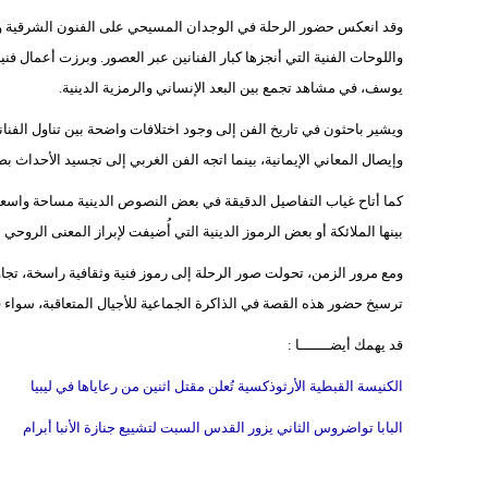
وقد انعكس حضور الرحلة في الوجدان المسيحي على الفنون الشرقية و
واللوحات الفنية التي أنجزها كبار الفنانين عبر العصور. وبرزت أعمال
يوسف، في مشاهد تجمع بين البعد الإنساني والرمزية الدينية.
ويشير باحثون في تاريخ الفن إلى وجود اختلافات واضحة بين تناول الفنان
وإيصال المعاني الإيمانية، بينما اتجه الفن الغربي إلى تجسيد الأحداث بصري
كما أتاح غياب التفاصيل الدقيقة في بعض النصوص الدينية مساحة واسع
بينها الملائكة أو بعض الرموز الدينية التي أُضيفت لإبراز المعنى الرو
ومع مرور الزمن، تحولت صور الرحلة إلى رموز فنية وثقافية راسخة، تج
ترسيخ حضور هذه القصة في الذاكرة الجماعية للأجيال المتعاقبة، سواء 
قد يهمك أيضـــــــا :
الكنيسة القبطية الأرثوذكسية تُعلن مقتل اثنين من رعاياها في ليبيا
البابا تواضروس الثاني يزور القدس السبت لتشييع جنازة الأنبا أبرام