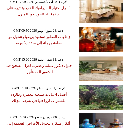
GMT 12:09 2026 الأربعاء ,05 آب / أغسطس
أسرار اختيار السيراميك اللامع وتأثيره على
سلامة العائلة وديكور المنزل
GMT 09:50 2026 الأحد ,26 تموز / يوليو
زجاجات العطور تستعيد بريقها وتتحول من
قطعة مهملة إلى تحفة ديكورية
GMT 15:26 2026 الأحد ,12 تموز / يوليو
حلول ديكور عملية وعصرية لعزل الضجيج في
الشقق المستأجرة
GMT 13:18 2026 الأربعاء ,01 تموز / يوليو
أفضل 4 نباتات طبيعية معطرة وطاردة
للحشرات لزراعتها في شرفة منزلك
GMT 15:00 2026 السبت ,06 حزيران / يونيو
أفكار مبتكرة لتحويل الأغراض القديمة إلى