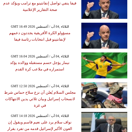
فيفا ينفي تواصل إنفانتينو مع ترامب ويؤكد عدم
صحة التقارير الإعلامية
GMT 16:49 2026 الثلاثاء ,04 آب / أغسطس
مسؤولو الكرة الأفريقية يجددون دعمهم
لإنفانتينو قبل انتخابات رئاسة فيفا
GMT 16:04 2026 الثلاثاء ,04 آب / أغسطس
نيمار يؤجل حسم مستقبله ووالده يؤكد
استمراره في ملاعب كرة القدم
GMT 12:50 2026 الثلاثاء ,04 آب / أغسطس
مجلس السلام يُعلن أن نزع سلاح حماس شرط
لانسحاب إسرائيل وبيان ثلاثي يدين الانتهاكات
في غزة
GMT 14:18 2026 الثلاثاء ,04 آب / أغسطس
نواف سلام يرد على نعيم قاسم ويقول إن
العون الأكبر لإسرائيل قدمه من تفرد بقرار