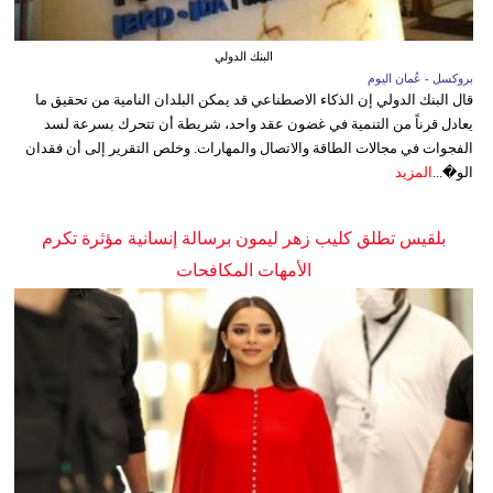
البنك الدولي
بروكسل - عُمان اليوم
قال البنك الدولي إن الذكاء الاصطناعي قد يمكن البلدان النامية من تحقيق ما
يعادل قرناً من التنمية في غضون عقد واحد، شريطة أن تتحرك بسرعة لسد
الفجوات في مجالات الطاقة والاتصال والمهارات. وخلص التقرير إلى أن فقدان
الو�...
المزيد
بلقيس تطلق كليب زهر ليمون برسالة إنسانية مؤثرة تكرم
الأمهات المكافحات