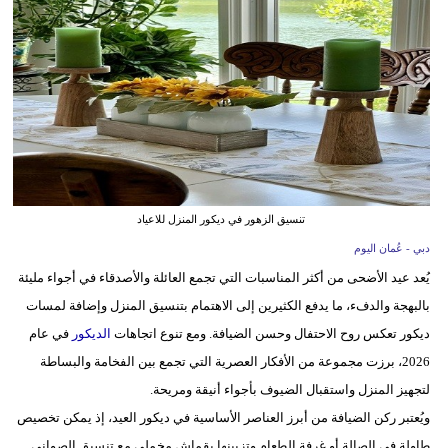
وسفر
ديكور
أخبار
إعلام
تعليم
تنسيق الزهور في ديكور المنزل للاعياد
مرأة
دبي - عُمان اليوم
علوم
يُعد عيد الأضحى من أكثر المناسبات التي تجمع العائلة والأصدقاء في أجواء مليئة
وتكنولوجيا
بالبهجة والدفء، ما يدفع الكثيرين إلى الاهتمام بتنسيق المنزل وإضافة لمسات
ديكور تعكس روح الاحتفال وحسن الضيافة. ومع تنوع اتجاهات
الديكور
في عام
بيئة
2026، برزت مجموعة من الأفكار العصرية التي تجمع بين الفخامة والبساطة
مدوَّنات
لتجهيز المنزل واستقبال الضيوف بأجواء أنيقة ومريحة.
ويُعتبر ركن الضيافة من أبرز العناصر الأساسية في ديكور العيد، إذ يمكن تخصيص
أبراج
طاولة في الصالة أو غرفة الطعام وتزيينها بقماش مخملي مع تنسيق الصواني