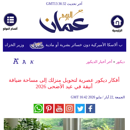
آخر تحديث GMT13:36:32
الرئيسية
أخبارعاجلة
رياضة
ثقافة
وزير الخزانة الأمريك
إقتصاد
ديكور
»
أخر أخبار الديكور
فن
وموسيقى
أفكار ديكور عصرية لتحويل منزلك إلى مساحة ضيافة
أنيقة في عيد الأضحى 2026
أزياء
16:42 2026 الجمعة ,22 أيار / مايو
GMT
صحة
وتغذية
سياحة