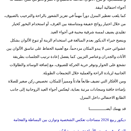
أجواء احتفالية أنيقة.
كما يلعب تعطير المنزل دوراً مهماً في تعزيز الشعور بالراحة والترحيب بالضيوف،
من خلال اختيار روائح خفيفة ومتناسقة بين الغرف، أو استخدام البخور كخيار
تقليدي يضيف لمسة شرقية محببة في أجواء العيد.
وينصح خبراء الديكور بعدم المبالغة في استخدام الزينة أو تنوع الألوان بشكل
عشوائي حتى لا يبدو المكان مزدحماً، مع أهمية الحفاظ على تناسق الألوان بين
الأثاث والجدران وعناصر التزيين. كما يفضل إعادة ترتيب الجلسات بطريقة
تشجع على الحوار وتوفر حرية الحركة للضيوف، مع إضافة الوسائد والطاولات
الجانبية لزيادة الراحة والعملية خلال التجمعات الطويلة.
ومن الأفكار التي تضيف طابعاً هادئاً ومميزاً للمكان، تخصيص ركن صغير للصلاة
بإضاءة خافتة وسجادات مرتبة بعناية، ليعكس أجواء العيد الروحانية إلى جانب
الطابع الاحتفالي داخل المنزل.
قد يهمك أيضــــــــــــــا
ديكور ربيع 2026 مساحات تعكس الشخصية وتوازن بين البساطة والفخامة
الديكور في عروض الأزياء تجربة بصرية لا تُنسى