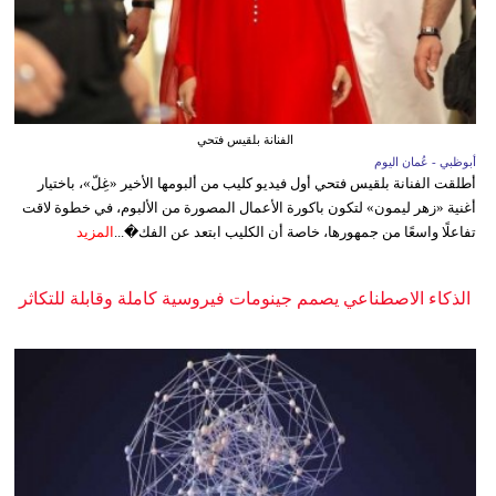
الفنانة بلقيس فتحي
أبوظبي - عُمان اليوم
أطلقت الفنانة بلقيس فتحي أول فيديو كليب من ألبومها الأخير «غِلّ»، باختيار
أغنية «زهر ليمون» لتكون باكورة الأعمال المصورة من الألبوم، في خطوة لاقت
تفاعلًا واسعًا من جمهورها، خاصة أن الكليب ابتعد عن الفك�...
المزيد
الذكاء الاصطناعي يصمم جينومات فيروسية كاملة وقابلة للتكاثر