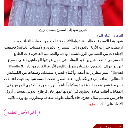
شيرين تعود إلى المسرح بفستان أزرق
القاهرة - عُمان اليوم
شهد هذا الأسبوع لحظات فنية وإطلالات لافتة لعدد من نجمات الغناء، حيث
ارتبطت خيارات الأزياء بالعودة إلى المسارح الكبرى والأمسيات الغنائية؛ فجمعت
الإطلالات بين الفساتين الرومانسية الهادئة والتصاميم الفاخرة ذات الطابع
المسرحي. تألقت شيرين عبد الوهاب في حفل عودتها الجماهيرية على مسرح
"بورتو جولف العلمين" بفستان طويل باللون الأزرق الفاتح من دار "Needle &
Thread"، تميز بتطريزات أنيقة، وأكمام قصيرة منسدلة، وطبقات من الكشكش
المتتالي، إضافة إلى فيونكة بارزة عند الصدر أضفت لمسة شبابية، حيث اعتمدت
تسريحة شعر بتموجات عفوية ومكياجاً ناعماً أبرز حضورها العفوي المريح. وفي
المقابل، أطلت ميادة الحناوي في عودتها لمهرجان قرطاج الدولي بفستان أزرق
فاخر من تصميم منال عجاج، جاء بأكمام طويلة شفافة ومطرزة، مع وردة ثلاثية
الأبعاد على الك...
المزيد
آخر الأخبار الطبية