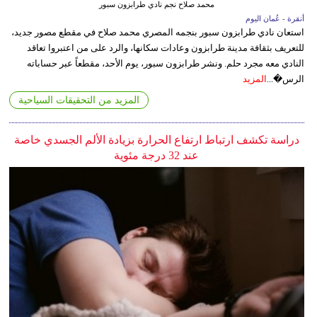
محمد صلاح نجم نادي طرابزون سبور
أنقرة - عُمان اليوم
استعان نادي طرابزون سبور بنجمه المصري محمد صلاح في مقطع مصور جديد،
للتعريف بثقافة مدينة طرابزون وعادات سكانها، والرد على من اعتبروا تعاقد
النادي معه مجرد حلم. ونشر طرابزون سبور، يوم الأحد، مقطعاً عبر حساباته
الرس�...
المزيد
المزيد من التحقيقات السياحية
دراسة تكشف ارتباط ارتفاع الحرارة بزيادة الألم الجسدي خاصة
عند 32 درجة مئوية