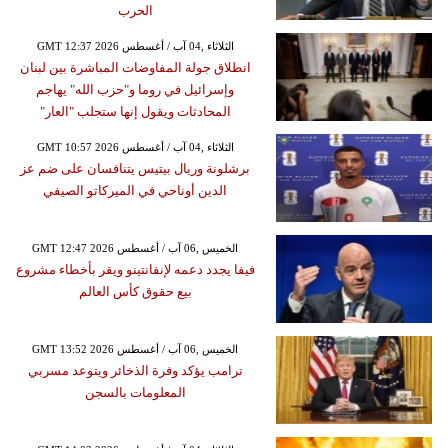
الحرب
GMT 12:37 2026 الثلاثاء ,04 آب / أغسطس
انطلاق جولة المفاوضات المباشرة بين لبنان
وإسرائيل في روما و"حزب الله" يهاجم
المحادثات ويقول إنها ستجلب "العار"
GMT 10:57 2026 الثلاثاء ,04 آب / أغسطس
برشلونة وريال بيتيس يتنافسان على ضم عز
الدين أوناحي في الميركاتو الصيفي
GMT 12:47 2026 الخميس ,06 آب / أغسطس
فيفا يجدد دعمه لإنفانتينو ويقر بأخطاء مشروع
بيع حقوق كأس العالم
GMT 13:52 2026 الخميس ,06 آب / أغسطس
ترامب يؤكد وفرة الذخائر ويتوعد مسربي
المعلومات بالسجن