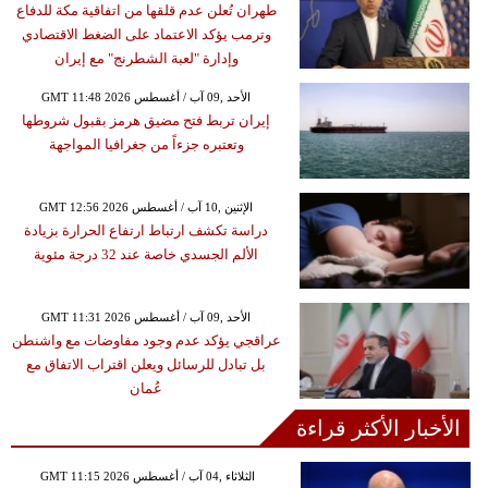
طهران تُعلن عدم قلقها من اتفاقية مكة للدفاع
وترمب يؤكد الاعتماد على الضغط الاقتصادي
وإدارة "لعبة الشطرنج" مع إيران
GMT 11:48 2026 الأحد ,09 آب / أغسطس
إيران تربط فتح مضيق هرمز بقبول شروطها
وتعتبره جزءاً من جغرافيا المواجهة
GMT 12:56 2026 الإثنين ,10 آب / أغسطس
دراسة تكشف ارتباط ارتفاع الحرارة بزيادة
الألم الجسدي خاصة عند 32 درجة مئوية
GMT 11:31 2026 الأحد ,09 آب / أغسطس
عراقجي يؤكد عدم وجود مفاوضات مع واشنطن
بل تبادل للرسائل ويعلن اقتراب الاتفاق مع
عُمان
الأخبار الأكثر قراءة
GMT 11:15 2026 الثلاثاء ,04 آب / أغسطس