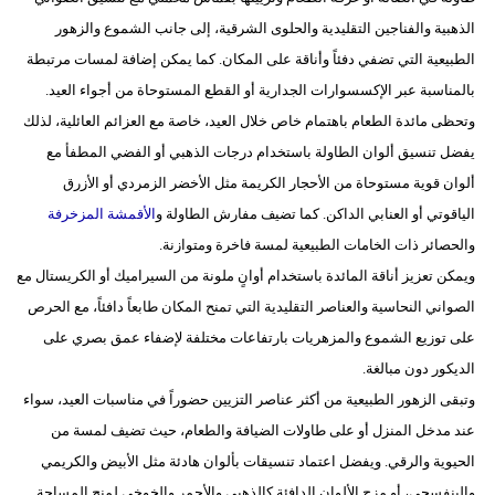
الذهبية والفناجين التقليدية والحلوى الشرقية، إلى جانب الشموع والزهور
فيديو
الطبيعية التي تضفي دفئاً وأناقة على المكان. كما يمكن إضافة لمسات مرتبطة
سيارات
بالمناسبة عبر الإكسسوارات الجدارية أو القطع المستوحاة من أجواء العيد.
وتحظى مائدة الطعام باهتمام خاص خلال العيد، خاصة مع العزائم العائلية، لذلك
يفضل تنسيق ألوان الطاولة باستخدام درجات الذهبي أو الفضي المطفأ مع
ألوان قوية مستوحاة من الأحجار الكريمة مثل الأخضر الزمردي أو الأزرق
الياقوتي أو العنابي الداكن. كما تضيف مفارش الطاولة و
الأقمشة المزخرفة
والحصائر ذات الخامات الطبيعية لمسة فاخرة ومتوازنة.
ويمكن تعزيز أناقة المائدة باستخدام أوانٍ ملونة من السيراميك أو الكريستال مع
الصواني النحاسية والعناصر التقليدية التي تمنح المكان طابعاً دافئاً، مع الحرص
على توزيع الشموع والمزهريات بارتفاعات مختلفة لإضفاء عمق بصري على
الديكور دون مبالغة.
وتبقى الزهور الطبيعية من أكثر عناصر التزيين حضوراً في مناسبات العيد، سواء
عند مدخل المنزل أو على طاولات الضيافة والطعام، حيث تضيف لمسة من
الحيوية والرقي. ويفضل اعتماد تنسيقات بألوان هادئة مثل الأبيض والكريمي
والبنفسجي، أو مزج الألوان الدافئة كالذهبي والأحمر والخوخي لمنح المساحة