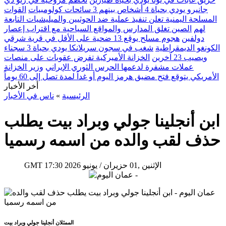
جانيرو يودي بحياة 4 أشخاص بينهم 3 سائحات كولومبيات
القوات
المسلحة اليمنية تعلن تنفيذ عملية ضد الحوثيين والميليشيات التابعة
لهم
الصين تغلق المدارس والمواقع السياحية مع اقتراب إعصار
دولفين
هجوم مسلح يوقع 13 ضحية على الأقل في قرية شرقي
الكونغو الديمقراطية
شغب في سجون سريلانكا يودي بحياة 3 سجناء
ويصيب 23 آخرين
الخزانة الأميركية تفرض عقوبات على منصات
عملات مشفرة لدعمها الحرس الثوري الإيراني
وزير الخزانة
الأمريكي يتوقع فتح مضيق هرمز اليوم أو غداً لمدة تصل إلى 60 يوماً
أخر الأخبار
الرئيسية
»
ناس في الأخبار
ابن أنجلينا جولي وبراد بيت يطلب
حذف لقب والده من اسمه رسميا
17:30 2026 الإثنين ,01 حزيران / يونيو
GMT
الممثلان أنجلينا جولي وبراد بيت