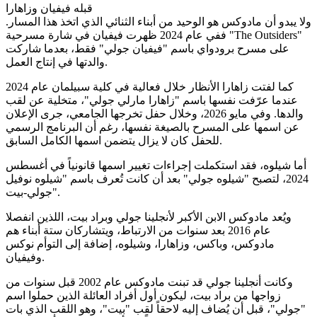
قبله فيفيان وزاهارا
ولا يبدو أن مادوكس هو الوحيد من أبناء الثنائي الذي اتخذ هذا المسار.
ففي عام 2024 ظهرت فيفيان في شارة مسرحية "The Outsiders"
على مسرح برودواي باسم "فيفيان جولي" فقط، بعدما شاركت
والدتها في إنتاج العمل.
كما لفتت زاهارا الأنظار خلال فعالية في كلية سبيلمان عام 2024
عندما عرّفت نفسها باسم "زاهارا مارلي جولي"، متخلية عن لقب
والدها. وفي مايو 2026، وخلال حفل تخرجها الجامعي، جرى الإعلان
عن اسمها على المسرح بالصيغة نفسها، رغم أن البرنامج الرسمي
للحفل كان لا يزال يتضمن اسمها الكامل السابق.
أما شيلوه، فقد استكملت إجراءات تغيير اسمها قانونياً في أغسطس
2024، لتصبح "شيلوه جولي" بعد أن كانت تُعرف باسم "شيلوه نوفيل
جولي-بيت".
ويُعد مادوكس الابن الأكبر لأنجلينا جولي وبراد بيت، اللذين انفصلا
عام 2016 بعد سنوات من الارتباط، ويتشاركان ستة أبناء هم
مادوكس، وباكس، وزاهارا، وشيلوه، إضافة إلى التوأم نوكس
وفيفيان.
وكانت أنجلينا جولي قد تبنت مادوكس عام 2002 قبل سنوات من
زواجها من براد بيت، ليكون أول أفراد العائلة الذين حملوا اسم
"جولي"، قبل أن يُضاف إليه لاحقاً لقب "بيت"، وهو اللقب الذي بات