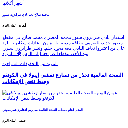
محمد صلاح نجم نادي طرابزون سبور
أنقرة - عُمان اليوم
استعان نادي طرابزون سبور بنجمه المصري محمد صلاح في مقطع
مصور جديد، للتعريف بثقافة مدينة طرابزون وعادات سكانها، والرد
على من اعتبروا تعاقد النادي معه مجرد حلم. ونشر طرابزون سبور،
يوم الأحد، مقطعاً عبر حساباته الرس�...
المزيد
المزيد من التحقيقات السياحية
الصحة العالمية تحذر من تسارع تفشي إيبولا في الكونغو
وسط نقص الإمكانات
المدير العام لمنظمة الصحة العالمية تيدروس أدهانوم غيبريسوس
جنيف - عُمان اليوم