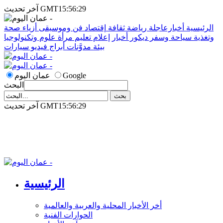
آخر تحديث GMT15:56:29
الرئيسية
أخبارعاجلة
رياضة
ثقافة
إقتصاد
فن وموسيقى
أزياء
صحة
وتغذية
سياحة وسفر
ديكور
أخبار
إعلام
تعليم
مرأة
علوم وتكنولوجيا
بيئة
مدوَّنات
أبراج
فيديو
سيارات
Google
عمان اليوم
البحث
آخر تحديث GMT15:56:29
الرئيسية
أخر الأخبار المحلية والعربية والعالمية
الحوارات الفنية