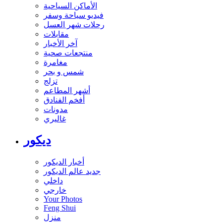
الأماكن السياحية
فيديو سياحة وسفر
رحلات شهر العسل
مقابلات
آخر الأخبار
منتجعات صحية
مغامرة
شمس و بحر
تزلج
أشهر المطاعم
أفخم الفنادق
مدونات
غاليري
ديكور
أخبار الديكور
جديد عالم الديكور
داخلي
خارجي
Your Photos
Feng Shui
منزل