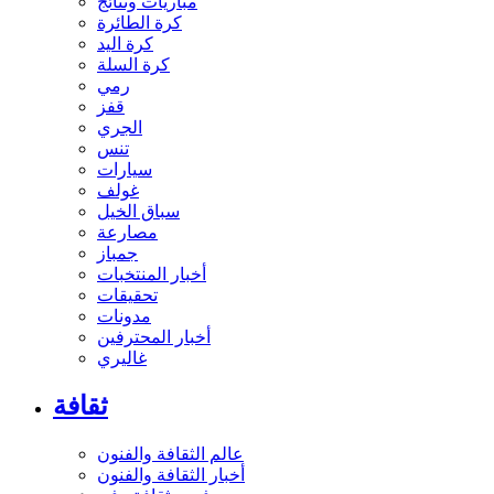
مباريات ونتائج
كرة الطائرة
كرة اليد
كرة السلة
رمي
قفز
الجري
تنس
سيارات
غولف
سباق الخيل
مصارعة
جمباز
أخبار المنتخبات
تحقيقات
مدونات
أخبار المحترفين
غاليري
ثقافة
عالم الثقافة والفنون
أخبار الثقافة والفنون