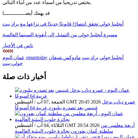
يختفي تدريجياً من أسماء عدد من أبناء الثنائي.
قد يهمك أيضــــــــــــــا
أنجلينا جولي تحقق انتصارًا قانونيًا جديدًا في نزاعها مع براد بيت
مسيرة أنجلينا جولي من التمثيل إلى أيقونة السينما العالمية
ناس في الأخبار
أنجلينا جولي
براد بيت
مادوكس شيفان
omantoday
عمان اليوم
جولي-بيت
أخبار ذات صلة
عمرو دياب يدخل
الجمعة ,07 آب / أغسطس GMT 20:45 2026
غينيس بعد تصدره بيلبورد عربية 64 أسبوعًا
أربعة معلمين من
الثلاثاء ,04 آب / أغسطس GMT 20:54 2026
سلطنة عُمان يفوزون بجائزة جلوب البيئية العالمية