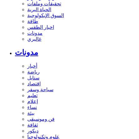
تحقيقات وملفات
الحياة البرية
السوق الإيكولوجية
طاقة
اخبار الطقس
مدونات
غاليري
مدونات
أخبار
رياضة
ستايل
اقتصاد
سياحة وسفر
تعليم
إعلام
نساء
بيئة
فن وموسيقى
ثقافة
ديكور
علوم وتكنولوجيا