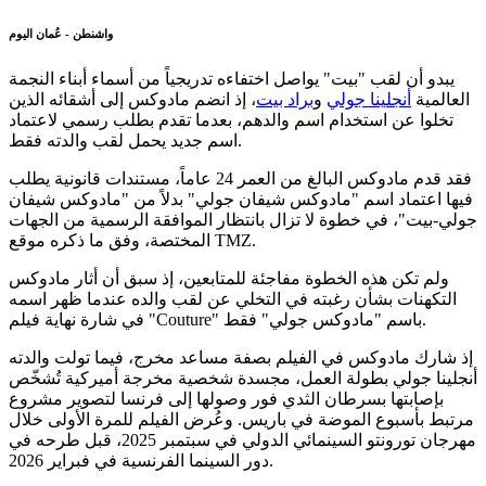
واشنطن - عُمان اليوم
يبدو أن لقب "بيت" يواصل اختفاءه تدريجياً من أسماء أبناء النجمة
العالمية
أنجلينا جولي
و
براد بيت
، إذ انضم مادوكس إلى أشقائه الذين
تخلوا عن استخدام اسم والدهم، بعدما تقدم بطلب رسمي لاعتماد
اسم جديد يحمل لقب والدته فقط.
فقد قدم مادوكس البالغ من العمر 24 عاماً، مستندات قانونية يطلب
فيها اعتماد اسم "مادوكس شيفان جولي" بدلاً من "مادوكس شيفان
جولي-بيت"، في خطوة لا تزال بانتظار الموافقة الرسمية من الجهات
المختصة، وفق ما ذكره موقع TMZ.
ولم تكن هذه الخطوة مفاجئة للمتابعين، إذ سبق أن أثار مادوكس
التكهنات بشأن رغبته في التخلي عن لقب والده عندما ظهر اسمه
في شارة نهاية فيلم "Couture" باسم "مادوكس جولي" فقط.
إذ شارك مادوكس في الفيلم بصفة مساعد مخرج، فيما تولت والدته
أنجلينا جولي بطولة العمل، مجسدة شخصية مخرجة أميركية تُشخّص
بإصابتها بسرطان الثدي فور وصولها إلى فرنسا لتصوير مشروع
مرتبط بأسبوع الموضة في باريس. وعُرض الفيلم للمرة الأولى خلال
مهرجان تورونتو السينمائي الدولي في سبتمبر 2025، قبل طرحه في
دور السينما الفرنسية في فبراير 2026.