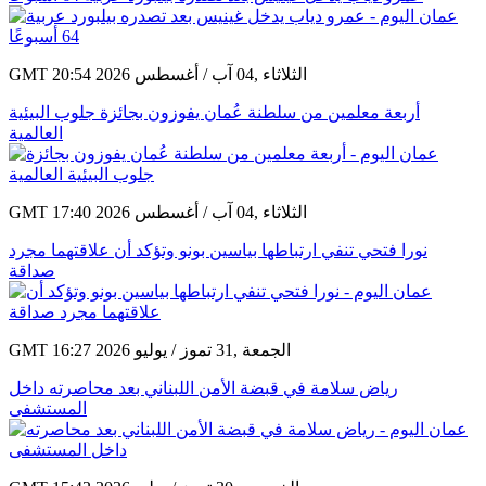
GMT 20:54 2026 الثلاثاء ,04 آب / أغسطس
أربعة معلمين من سلطنة عُمان يفوزون بجائزة جلوب البيئية
العالمية
GMT 17:40 2026 الثلاثاء ,04 آب / أغسطس
نورا فتحي تنفي ارتباطها بياسين بونو وتؤكد أن علاقتهما مجرد
صداقة
GMT 16:27 2026 الجمعة ,31 تموز / يوليو
رياض سلامة في قبضة الأمن اللبناني بعد محاصرته داخل
المستشفى