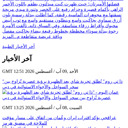
فضلتها الأميرتان؛ حيث ظهرت كيت ميدلتون بطقم باللون الأحمر
الزاهي بأكمام قصيرة وحزام رفيع على الخصر وتنورة ميدي مريحة
نسقتها مع مجوهرات ألماسية رقيقة، كما أطلت ببدلة رسمية بلون
أزرق سماوي بجاكيت واسع وبنطلون مستقيم واسع مع توب أبيض
محبوك وأقراط زرقاء متناسقة. وفي السياق ذاته، تألقت الأميرة
رجوة ببدلة سوداء مخططة بخطوط رفيعة بيضاء بجاكيت مفصل
وياقة عريضة متقاطعة م...
المزيد
آخر الأخبار الطبية
آخر الأخبار
GMT 12:51 2026 الأحد ,09 آب / أغسطس
"ذا تي روم" يُطلق تجربة شاي بعد الظهيرة برؤية عصرية تُزاوج بين
سحر السواحل والأجواء الاستوائية في دبي
GMT 13:25 2026 السبت ,08 آب / أغسطس
عراقجي يؤكد اقتراب إيران وعُمان من اتفاق على مسار مؤقت
للملاحة في مضيق هرمز