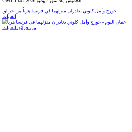
GMT 15:42 2026 الخميس ,30 تموز / يوليو
جورج وأمل كلوني يغادران منزلهما في فرنسا هرباً من حرائق
الغابات