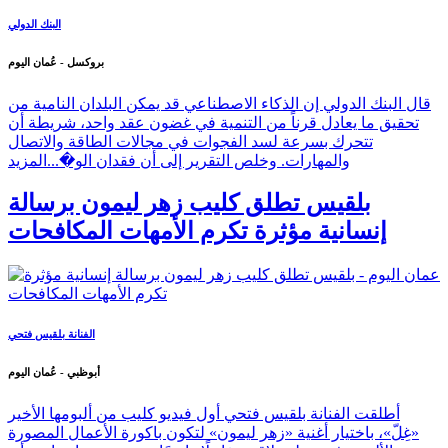
البنك الدولي
بروكسل - عُمان اليوم
قال البنك الدولي إن الذكاء الاصطناعي قد يمكن البلدان النامية من
تحقيق ما يعادل قرناً من التنمية في غضون عقد واحد، شريطة أن
تتحرك بسرعة لسد الفجوات في مجالات الطاقة والاتصال
والمهارات. وخلص التقرير إلى أن فقدان الو�...
المزيد
بلقيس تطلق كليب زهر ليمون برسالة
إنسانية مؤثرة تكرم الأمهات المكافحات
الفنانة بلقيس فتحي
أبوظبي - عُمان اليوم
أطلقت الفنانة بلقيس فتحي أول فيديو كليب من ألبومها الأخير
«غِلّ»، باختيار أغنية «زهر ليمون» لتكون باكورة الأعمال المصورة