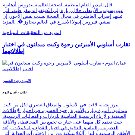
قال المدير العام لمنظمة الصحة العالمية تيدروس أدهانوم
غيبريسوس، الأربعاء، خلال زيارة إلى الكونغو الديمقراطية، التي
تشهد إضراب العاملين في مجال الصحة بسبب نقص الأجور، إن
تفشي فيروس إيبولا الأسرع في العالم يتجاوز �...
المزيد
المزيد من التحقيقات السياحية
تقارب أسلوبي الأميرتين رجوة وكيت ميدلتون في اختيار
إطلالاتهما
الأميرة رجوة الحسين
عمّان - عُمان اليوم
يبرز تشابه لافت في الأسلوب والمذاق العصري لكل من كيت
ميدلتون، أميرة ويلز، والأميرة رجوة الحسين، في اختيار الإطلالات
الصيفية والأزياء الرسمية المناسبة للزيارات والفعاليات الرسمية،
حيث تعتمد كل منهما على خيارات تجمع بين المحافظة، والأناقة
العصرية، والتناسق الدقيق في اختيار القطع والمكملات. وتُعد
الأطقم الرسمية والبدل الكلاسيكية من أبرز الاختيارات الجذابة التي