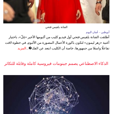
الفنانة بلقيس فتحي
أبوظبي - عُمان اليوم
أطلقت الفنانة بلقيس فتحي أول فيديو كليب من ألبومها الأخير «غِلّ»، باختيار
أغنية «زهر ليمون» لتكون باكورة الأعمال المصورة من الألبوم، في خطوة لاقت
تفاعلًا واسعًا من جمهورها، خاصة أن الكليب ابتعد عن الفك�...
المزيد
الذكاء الاصطناعي يصمم جينومات فيروسية كاملة وقابلة للتكاثر