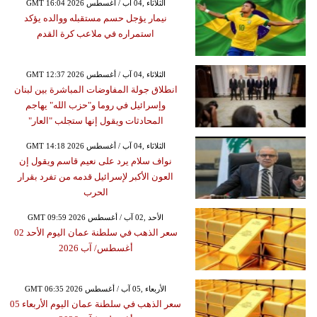
GMT 16:04 2026 الثلاثاء ,04 آب / أغسطس
نيمار يؤجل حسم مستقبله ووالده يؤكد
استمراره في ملاعب كرة القدم
GMT 12:37 2026 الثلاثاء ,04 آب / أغسطس
انطلاق جولة المفاوضات المباشرة بين لبنان
وإسرائيل في روما و"حزب الله" يهاجم
المحادثات ويقول إنها ستجلب "العار"
GMT 14:18 2026 الثلاثاء ,04 آب / أغسطس
نواف سلام يرد على نعيم قاسم ويقول إن
العون الأكبر لإسرائيل قدمه من تفرد بقرار
الحرب
GMT 09:59 2026 الأحد ,02 آب / أغسطس
سعر الذهب في سلطنة عمان اليوم الأحد 02
أغسطس/ آب 2026
GMT 06:35 2026 الأربعاء ,05 آب / أغسطس
سعر الذهب في سلطنة عمان اليوم الأربعاء 05