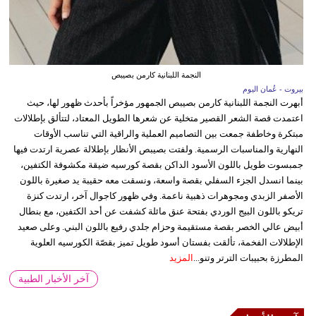
النجمة اللبنانية كارمن بصيبص
بيروت - عُمان اليوم
أبهرت النجمة اللبنانية كارمن بصيبص الجمهور مؤخراً بأحدث ظهور لها، حيث
اعتمدت قصة الشعر القصير متخلية عن شعرها الطويل المعتاد، لتتألق بإطلالات
مبتكرة وخاطفة جمعت بين التصاميم العملية والراقية التي تناسب الأوقات
النهارية والمناسبات الرسمية. ولفتت بصيبص الأنظار بإطلالة عصرية ارتدت فيها
جمبسوت طويل باللون الأسود الداكن بقصة كورسيه ضيقة مكشوفة الكتفين،
بينما انسدل الجزء السفلي بقصة واسعة، ونسقت معه حقيبة يد صغيرة باللون
الأصفر الزبدي ومجوهرات ذهبية ناعمة. وفي ظهور كاجوال آخر، ارتدت كنزة
تريكو باللون البيج الوردي بفتحة عنق مائلة كشفت عن أحد الكتفين، مع بنطال
أبيض عالي الخصر بقصة مستقيمة وحزام جلدي رفيع باللون البني. وعلى صعيد
الإطلالات الفخمة، تألقت بفستان أسود طويل تميز بقصّة الكورسيه العلوية
المطرزة بحبيبات الترتر وتنو...
المزيد
آخر الأخبار الطبية