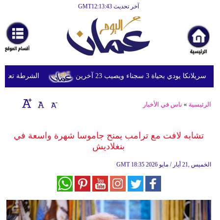
آخر تحديث GMT12:13:43
الرئيسية
أخبارعاجلة
رياضة
ثقافة
ي بحياة 3 سجناء ويصيب 23 آخرين
الشرطة تعتقل إمر
إقتصاد
الرئيسية
»
ناس في الأخبار
فن
وموسيقى
تشابه لافت مع ترامب يمنح جاموسا شهرة واسعة في
بنغلاديش
أزياء
18:35 2026 الخميس ,21 أيار / مايو
GMT
صحة
وتغذية
سياحة