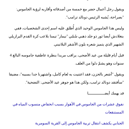
ويقول رجل أعمال حضر مع خمسة من أصدقائه وأقاربه لرؤية الجاموس:
"بصراحة، يُشبه الرئيس دونالد ترامب".
وليس هذا الجاموس الوحيد الذي أُطلق عليه اسم إحدى الشخصيات، ففي
بنغلادش أيضا ثور ذو جلد ذهبي سُمّي "نيمار" تيمنا بلاعب كرة القدم البرازيلي
الشهير الذي يتميز شعره بلون الأشقر البلاتيني.
قبل أيام قليلة من عيد الأضحى، يراقب مريدا بنظرة عاطفية جاموسه البالغ 4
سنوات وهو يشمّ دلوا من العلف.
ويقول "أشعر بالحزن، فقد اعتنيت به لعام كامل، واشتهرنا جدا بسببه"، مضيفا
"سأفتقد دونالد ترامب، ولكن هذا هو جوهر عيد الأضحى: التضحية".
قد يهمك أيضــــــــــــــا
نفوق عشرات من الجاموس في الأهوار بسبب انخفاض منسوب المياه في
المستنقعات
الجنابي يكشف انتقال تربية الجاموس إلى القرية السومرية