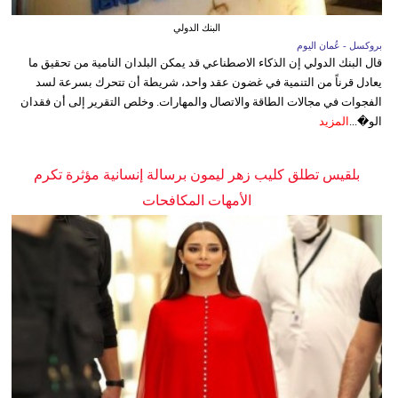
البنك الدولي
بروكسل - عُمان اليوم
قال البنك الدولي إن الذكاء الاصطناعي قد يمكن البلدان النامية من تحقيق ما
يعادل قرناً من التنمية في غضون عقد واحد، شريطة أن تتحرك بسرعة لسد
الفجوات في مجالات الطاقة والاتصال والمهارات. وخلص التقرير إلى أن فقدان
الو�...
المزيد
بلقيس تطلق كليب زهر ليمون برسالة إنسانية مؤثرة تكرم
الأمهات المكافحات