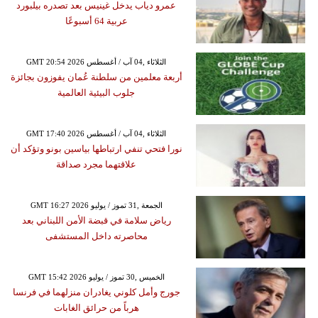
عمرو دياب يدخل غينيس بعد تصدره بيلبورد
عربية 64 أسبوعًا
GMT 20:54 2026 الثلاثاء ,04 آب / أغسطس
أربعة معلمين من سلطنة عُمان يفوزون بجائزة
جلوب البيئية العالمية
GMT 17:40 2026 الثلاثاء ,04 آب / أغسطس
نورا فتحي تنفي ارتباطها بياسين بونو وتؤكد أن
علاقتهما مجرد صداقة
GMT 16:27 2026 الجمعة ,31 تموز / يوليو
رياض سلامة في قبضة الأمن اللبناني بعد
محاصرته داخل المستشفى
GMT 15:42 2026 الخميس ,30 تموز / يوليو
جورج وأمل كلوني يغادران منزلهما في فرنسا
هرباً من حرائق الغابات