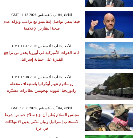
GMT 11:15 2026 الثلاثاء ,04 آب / أغسطس
فيفا ينفي تواصل إنفانتينو مع ترامب ويؤكد عدم
صحة التقارير الإعلامية
GMT 11:37 2026 الأحد ,02 آب / أغسطس
قائد القوات الأميركية في أوروبا يحذر من تراجع
القدرة على حماية إسرائيل
GMT 13:38 2026 الأحد ,02 آب / أغسطس
روساتوم تتهم أوكرانيا باستهداف محطة
زابوريجيا النووية بهجومين بطائرات مسيّرة
GMT 12:50 2026 الثلاثاء ,04 آب / أغسطس
مجلس السلام يُعلن أن نزع سلاح حماس شرط
لانسحاب إسرائيل وبيان ثلاثي يدين الانتهاكات
في غزة