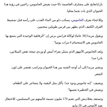
نارايانغانج على مشارف العاصمة دكا حيث يعيش الجاموس، راغبين في رؤية هذا
فيديو
الحيوان الذي بات نجما محليا.
سيارات
وللاعتناء بعرف
الجاموس
، يسكب دلو من الماء العذب على رأسه قبل تمشيط
العرف الكثيف الذي يظهر بين قرنين طويلين منحنيين.
ويقول مريدا (38 عاما) لوكالة فرانس برس إن "الرفاهية الوحيدة التي يتمتع بها
الجاموس هي الاستحمام 4 مرات يوميا".
ويُعد الجاموس الأمهق الذي يتميّز بفراء أبيض أو وردي نتيجة نقص الميلانين،
نادرا جدا.
ويشير مريدا إلى أن أوجه الشبه بين هذا الحيوان وترامب تقتصر على لون
الشعر.
ويضيف: "إنه جاموس ودود جدا. يأكل مثل البقية، ولا يتشاجر على الطعام،
ويعيش في الحظيرة نفسها".
وتستعد بنغلاديش التي تضم 170 مليون نسمة غالبيتهم من المسلمين، للاحتفال
بعيد الأضحى في 28 مايو.