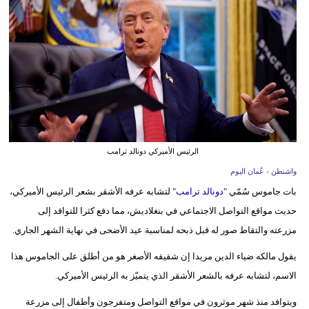
وسفر
ديكور
أخبار
إعلام
تعليم
الرئيس الأميركي دونالد ترامب
مرأة
واشنطن - عُمان اليوم
علوم
بات جاموس سُمّي "
دونالد ترامب
" لتشابه عرفه الأشقر بشعر الرئيس الأميركي،
وتكنولوجيا
حديث مواقع التواصل الاجتماعي في بنغلاديش، مما دفع كثرا للتوافد إلى
مزرعته والتقاط صور له قبل ذبحه لمناسبة عيد الأضحى في نهاية الشهر الجاري.
بيئة
يقول مالكه ضياء الدين مريدا إن شقيقه الأصغر هو من أطلق على الجاموس هذا
مدوَّنات
الاسم، لتشابه عرفه بالشعر الأشقر الذي يتميّز به الرئيس الأميركي.
أبراج
ويتوافد منذ شهر موثرون في مواقع التواصل ومتفرجون وأطفال إلى مزرعة