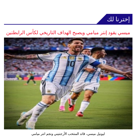
إخترنا لك
ميسي يقود إنتر ميامي ويصبح الهداف التاريخي لكأس الرابطتين
ليونيل ميسي، قائد المنتخب الأرجنتيني ونجم انتر ميامي