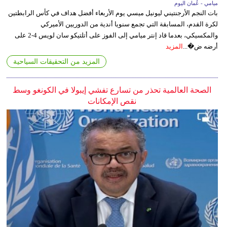
ميامي - عُمان اليوم
بات النجم الأرجنتيني ليونيل ميسي يوم الأربعاء أفضل هداف في كأس الرابطتين
لكرة القدم، المسابقة التي تجمع سنويا أندية من الدوريين الأميركي
والمكسيكي، بعدما قاد إنتر ميامي إلى الفوز على أتلتيكو سان لويس 4-2 على
أرضه ض�...
المزيد
المزيد من التحقيقات السياحية
الصحة العالمية تحذر من تسارع تفشي إيبولا في الكونغو وسط
نقص الإمكانات