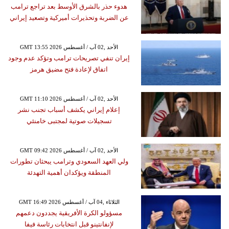
هدوء حذر بالشرق الأوسط بعد تراجع ترامب
عن الضربة وتحذيرات أميركية وتصعيد إيراني
GMT 13:55 2026 الأحد ,02 آب / أغسطس
إيران تنفي تصريحات ترامب وتؤكد عدم وجود
اتفاق لإعادة فتح مضيق هرمز
GMT 11:10 2026 الأحد ,02 آب / أغسطس
إعلام إيراني يكشف أسباب تجنب نشر
تسجيلات صوتية لمجتبى خامنئي
GMT 09:42 2026 الأحد ,02 آب / أغسطس
ولي العهد السعودي وترامب يبحثان تطورات
المنطقة ويؤكدان أهمية التهدئة
GMT 16:49 2026 الثلاثاء ,04 آب / أغسطس
مسؤولو الكرة الأفريقية يجددون دعمهم
لإنفانتينو قبل انتخابات رئاسة فيفا