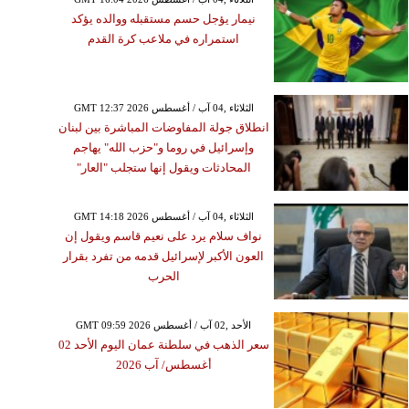
نيمار يؤجل حسم مستقبله ووالده يؤكد
استمراره في ملاعب كرة القدم
GMT 12:37 2026 الثلاثاء ,04 آب / أغسطس
انطلاق جولة المفاوضات المباشرة بين لبنان
وإسرائيل في روما و"حزب الله" يهاجم
المحادثات ويقول إنها ستجلب "العار"
GMT 14:18 2026 الثلاثاء ,04 آب / أغسطس
نواف سلام يرد على نعيم قاسم ويقول إن
العون الأكبر لإسرائيل قدمه من تفرد بقرار
الحرب
GMT 09:59 2026 الأحد ,02 آب / أغسطس
سعر الذهب في سلطنة عمان اليوم الأحد 02
أغسطس/ آب 2026