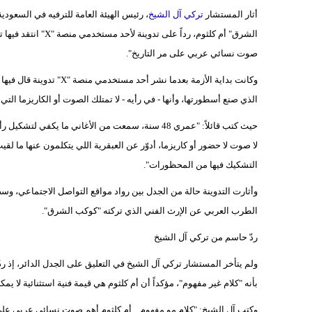
أثار المستشار
تركي آل الشيخ
، رئيس الهيئة العامة للترفيه في السعودية
الشرق" أم كلثوم، رداً على تدوينة لأحد مستخدمي منصة "X" انتقد فيها تاريخها الفني وشكّك في مكانتها، حيث أكد رئيس
صوت نسائي عربي على مر التاريخ".
وكانت بداية الأزمة بعدما ن
الذي صنع أسطورتها، وأنها - في رأيه - لا تمتلك الصوت أو الكاريزما التي 
حيث كتب قائلاً: "عمري 48 سنة، سمعت من الأغاني ما 
لا صوت لا حضور أو كاريزما، أدوّر عن العبقرية اللي يتكلمون عنها ما لق
التشكيك فيها من المحظورات".
وأثارت التدوينة حالة من الجدل بين رواد مواقع التواصل الاجتماعي، و
الطرب العربي عن الإرث الفني الذي تركته "كوكب الشرق".
ردّ حاسم من تركي آل الشيخ
بأنه "كلام غير مفهوم"، مؤكداً أن أم كلثوم هي قيمة فنية استثنائية لا يمكن
وكتب آل الشيخ: "كلام مو مفهوم... أم كلثوم أهم صوت نسائي عربي على 