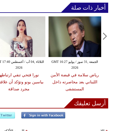
أخبار ذات صلة
الخميس ,30 تموز / يوليو GMT 15:42
الجمعة ,31 تموز / يوليو GMT 16:27
الثلاثاء ,04 آب / أغس
2026
2026
20
وني يغادران
رياض سلامة في قبضة الأمن
نورا فتحي تنفي ارتباطها
نسا هرباً من
اللبناني بعد محاصرته داخل
بياسين بونو وتؤكد أن علاقت
لغابات
المستشفى
مجرد صداقة
أرسل تعليقك