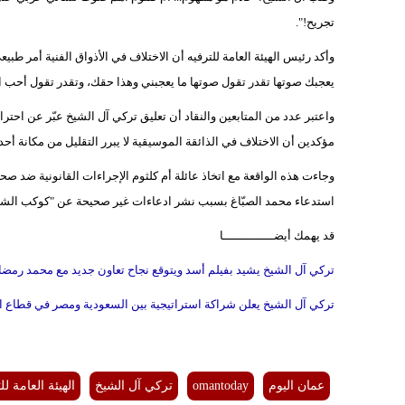
تجريح!".
وأكد رئيس الهيئة العامة للترفيه أن الاختلاف في الأذواق الفنية أمر طبيع
يعجبك صوتها تقدر تقول صوتها ما يعجبني وهذا حقك، وتقدر تقول أحب ال
واعتبر عدد من المتابعين والنقاد أن تعليق تركي آل الشيخ عبّر عن احترا
مؤكدين أن الاختلاف في الذائقة الموسيقية لا يبرر التقليل من مكانة أحد أ
وجاءت هذه الواقعة مع اتخاذ عائلة أم كلثوم الإجراءات القانونية ضد صحاف
استدعاء محمد الصبّاغ بسبب نشر ادعاءات غير صحيحة عن "كوكب الشرق"،
قد يهمك أيضــــــــــــــا
تركي آل الشيخ يشيد بفيلم أسد ويتوقع نجاح تعاون جديد مع محمد رمضا
تركي آل الشيخ يعلن شراكة استراتيجية بين السعودية ومصر في قطاع ال
عمان اليوم
omantoday
تركي آل الشيخ
الهيئة العامة لل