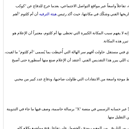
، تفاعلاً واسعاً عبر مواقع التواصل الاجتماعي، بعدما خرج للدفاع عن "كوكب
هيئة الترفيه
أن أم كلثوم "أهم
شر أحد مستخدمي منصة "X" تدوينة قال فيها إنه لا يفهم سبب المكانة الكبيرة التي تحظى بها أم كلثوم، معتبراً أن الإعلام هو
تبرر هذه المكانة.
يكفي لتشكيل رأي فني مستقل. حاولت أفهم سر الهالة التي أُحيطت بما يُسمى "أم كلثوم" ما لقيت،
يت اللي يبرر هذا التقديس الفني. أعتقد أن الإعلام صنع منها أسطورة حتى أصبح
سط موجة واسعة من الانتقادات التي طاولت صاحبها، ودفاع عدد كبير من محبي
ولم يتأخر المستشار تركي آل الشيخ في التعليق على الجدل الدائر، إذ ردّ عبر حسابه الرسمي في منصة "X" برسالة حاسمة، وصف فيها ما جاء في التدوينة
 التقليل منها.
مر التاريخ... من المعيب بهدف الحصول على تفاعل فتح مواضيع بكلام كله