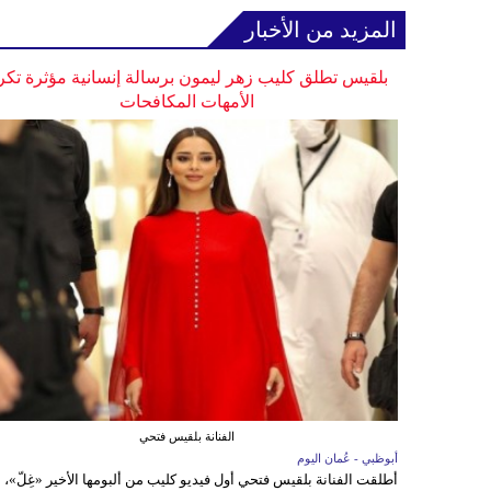
المزيد من الأخبار
بلقيس تطلق كليب زهر ليمون برسالة إنسانية مؤثرة تكر
الأمهات المكافحات
الفنانة بلقيس فتحي
أبوظبي - عُمان اليوم
أطلقت الفنانة بلقيس فتحي أول فيديو كليب من ألبومها الأخير «غِلّ»،