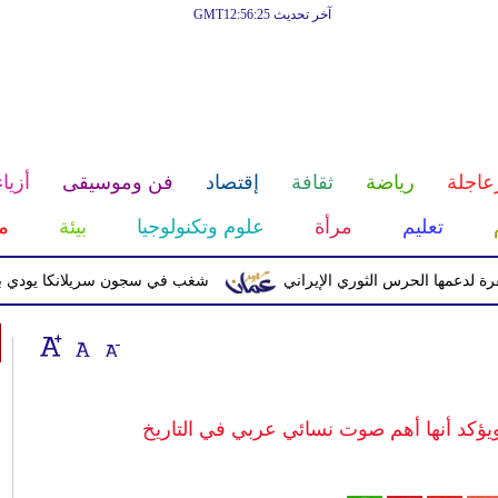
آخر تحديث GMT12:56:25
عاجلة
رياضة
ثقافة
إقتصاد
فن وموسيقى
أزياء
تعليم
مرأة
علوم وتكنولوجيا
بيئة
م
 الحرس الثوري الإيراني
شغب في سجون سريلانكا يودي بحياة 3 سجناء ويصيب 23 آخرين
يؤكد أنها أهم صوت نسائي عربي في التاريخ