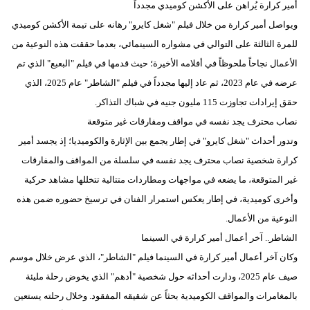
أمير كرارة يُراهن على الأكشن كوميدي مجدداً
فيديو
ويواصل أمير كرارة من خلال فيلم "شغل كايرو" رهانه على تيمة الأكشن كوميدي
للمرة الثالثة على التوالي في مشواره السينمائي، بعدما حققت هذه النوعية من
سيارات
الأعمال نجاحاً ملحوظاً في أفلامه الأخيرة؛ حيث قدمها في فيلم "البعبع" الذي تم
عرضه في عام 2023، ثم عاد إليها مجدداً في فيلم "الشاطر" عام 2025، الذي
حقق إيرادات تجاوزت 115 مليون جنيه في شباك التذاكر.
نصاب محترف يجد نفسه في مواقف ومفارقات غير متوقعة
وتدور أحداث "شغل كايرو" في إطار يجمع بين الإثارة والكوميديا؛ إذ يجسد أمير
كرارة شخصية نصاب محترف يجد نفسه في سلسلة من المواقف والمفارقات
غير المتوقعة، ما يضعه في مواجهات ومطاردات متتالية تتخللها مشاهد حركية
وأخرى كوميدية، في إطار يعكس استمرار الفنان في ترسيخ حضوره ضمن هذه
النوعية من الأعمال.
الشاطر.. آخر أعمال أمير كرارة في السينما
وكان آخر أعمال أمير كرارة في السينما فيلم "الشاطر"، الذي عرض خلال موسم
صيف عام 2025، ودارت أحداثه حول شخصية "أدهم" الذي يخوض رحلة مليئة
بالمغامرات والمواقف الكوميدية بحثاً عن شقيقه المفقود. وخلال رحلته يستعين