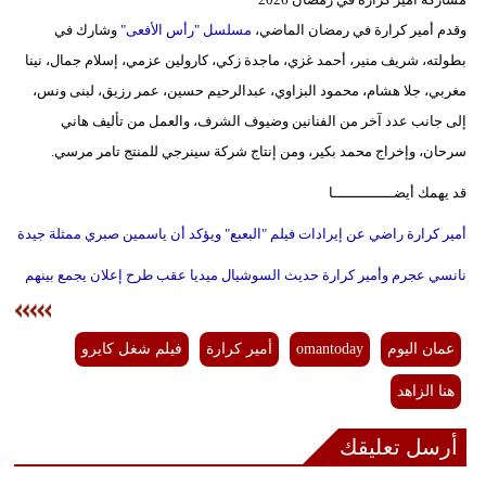
وقدم أمير كرارة في رمضان الماضي،
مسلسل "رأس الأفعى"
وشارك في
بطولته، شريف منير، أحمد غزي، ماجدة زكي، كارولين عزمي، إسلام جمال، نينا
مغربي، جلا هشام، محمود البزاوي، عبدالرحيم حسين، عمر رزيق، لبنى ونس،
إلى جانب عدد آخر من الفنانين وضيوف الشرف، والعمل من تأليف هاني
سرحان، وإخراج محمد بكير، ومن إنتاج شركة سينرجي للمنتج تامر مرسي.
قد يهمك أيضــــــــــــــا
أمير كرارة راضي عن إيرادات فيلم "البعبع" ويؤكد أن ياسمين صبري ممثلة جيدة
نانسي عجرم وأمير كرارة حديث السوشيال ميديا عقب طرح إعلان يجمع بينهم
عمان اليوم
omantoday
أمير كرارة
فيلم شغل كايرو
هنا الزاهد
أرسل تعليقك