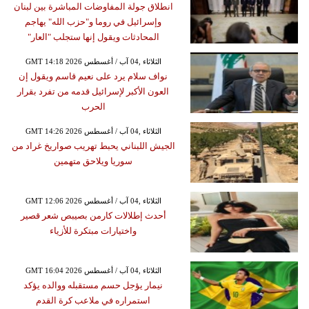
انطلاق جولة المفاوضات المباشرة بين لبنان
وإسرائيل في روما و"حزب الله" يهاجم
المحادثات ويقول إنها ستجلب "العار"
GMT 14:18 2026 الثلاثاء ,04 آب / أغسطس
نواف سلام يرد على نعيم قاسم ويقول إن
العون الأكبر لإسرائيل قدمه من تفرد بقرار
الحرب
GMT 14:26 2026 الثلاثاء ,04 آب / أغسطس
الجيش اللبناني يحبط تهريب صواريخ غراد من
سوريا ويلاحق متهمين
GMT 12:06 2026 الثلاثاء ,04 آب / أغسطس
أحدث إطلالات كارمن بصيبص شعر قصير
واختيارات مبتكرة للأزياء
GMT 16:04 2026 الثلاثاء ,04 آب / أغسطس
نيمار يؤجل حسم مستقبله ووالده يؤكد
استمراره في ملاعب كرة القدم