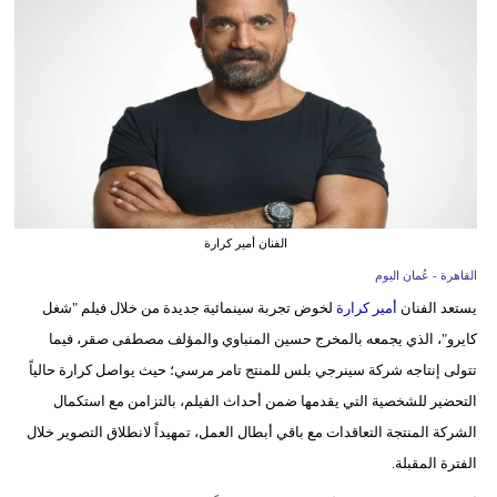
وسفر
ديكور
أخبار
إعلام
تعليم
الفنان أمير كرارة
مرأة
القاهرة - عُمان اليوم
علوم
يستعد الفنان
أمير كرارة
لخوض تجربة سينمائية جديدة من خلال فيلم "شغل
وتكنولوجيا
كايرو"، الذي يجمعه بالمخرج حسين المنباوي والمؤلف مصطفى صقر، فيما
تتولى إنتاجه شركة سينرجي بلس للمنتج تامر مرسي؛ حيث يواصل كرارة حالياً
بيئة
التحضير للشخصية التي يقدمها ضمن أحداث الفيلم، بالتزامن مع استكمال
مدوَّنات
الشركة المنتجة التعاقدات مع باقي أبطال العمل، تمهيداً لانطلاق التصوير خلال
الفترة المقبلة.
أبراج