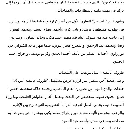
بصديقه "فتوح"، الذي جسد شخصيته الفنان مصطفى غريب، قبل أن يتوجها إلى
تركيا في مهمة مليئة بالمطاردات والمفاجآت.
وشهد فيلم "الشاطر" التعاون الأول بين أمير كرارة والفنانة هنا الزاهد، وشارك
في بطولته مصطفى غريب، وعادل كرم، وأحمد عصام السيد، ومحمد القس،
إلى جانب عدد من ضيوف الشرف، منهم أحمد مكي، وخالد الصاوي، وشيرين
رضا، ومحمد عبد الرحمن، والمخرج معتز التوني، بينما ظهر ماجد الكدواني في
دور راوي الأحداث. الفيلم من تأليف أحمد الجندي وكريم يوسف، وإخراج أحمد
الجندي.
ظروف غامضة.. عمل مرتقب على المنصات
وعلى صعيد آخر، ينتظر أمير كرارة عرض مسلسل "ظروف غامضة" من 10
حلقات، والذي انتهى من تصويره العام الماضي، ويجسد خلاله شخصية "حسن"
صانع محتوى صوتي متخصص في البحث وتحليل ألغاز الظواهر الغامضة وما وراء
الطبيعة؛ حيث ينتمي العمل لنوعية الدراما التشويقية التي تمزج بين الإثارة
والرعب، وهو من تأليف محمد ناير وإخراج محمد بكير، ويشارك في بطولته آية
سماحة، وصدقي صخر، وأحمد عبد الحميد.
مشاركة أمير كرارة في رمضان 2026