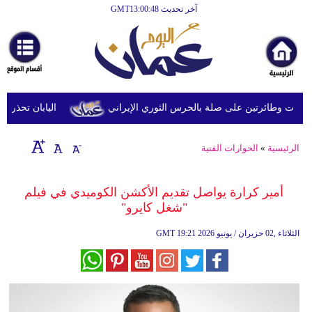
آخر تحديث GMT13:00:48
الرئيسية
أخبارعاجلة
رياضة
ثقافة
 وطائرتين على صلة بالحرس الثوري الإيراني
اليابان تحذر من ال
إقتصاد
الرئيسية
»
الحوارات الفنية
فن
وموسيقى
أمير كرارة يواصل تقديم الأكشن الكوميدي في فيلم
"شغل كايرو"
أزياء
19:21 2026 الثلاثاء ,02 حزيران / يونيو
GMT
صحة
وتغذية
سياحة