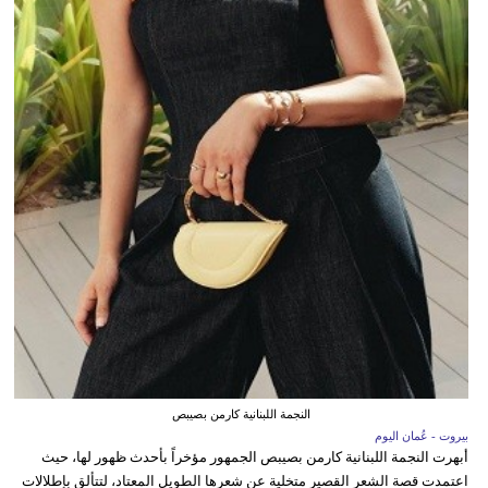
النجمة اللبنانية كارمن بصيبص
بيروت - عُمان اليوم
أبهرت النجمة اللبنانية كارمن بصيبص الجمهور مؤخراً بأحدث ظهور لها، حيث
اعتمدت قصة الشعر القصير متخلية عن شعرها الطويل المعتاد، لتتألق بإطلالات