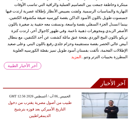
مبتكرة وخاطفة جمعت بين التصاميم العملية والراقية التي تناسب الأوقات
النهارية والمناسبات الرسمية. ولفتت بصيبص الأنظار بإطلالة عصرية ارتدت فيها
جمبسوت طويل باللون الأسود الداكن بقصة كورسيه ضيقة مكشوفة الكتفين،
بينما انسدل الجزء السفلي بقصة واسعة، ونسقت معه حقيبة يد صغيرة باللون
الأصفر الزبدي ومجوهرات ذهبية ناعمة. وفي ظهور كاجوال آخر، ارتدت كنزة
تريكو باللون البيج الوردي بفتحة عنق مائلة كشفت عن أحد الكتفين، مع بنطال
أبيض عالي الخصر بقصة مستقيمة وحزام جلدي رفيع باللون البني. وعلى صعيد
الإطلالات الفخمة، تألقت بفستان أسود طويل تميز بقصّة الكورسيه العلوية
المطرزة بحبيبات الترتر وتنو...
المزيد
آخر الأخبار الطبية
آخر الأخبار
GMT 12:56 2026 الخميس ,06 آب / أغسطس
طبيب من أصول مصرية يقترب من دخول
التاريخ الأميركي بعد فوزه بترشيح
الديمقراطيين