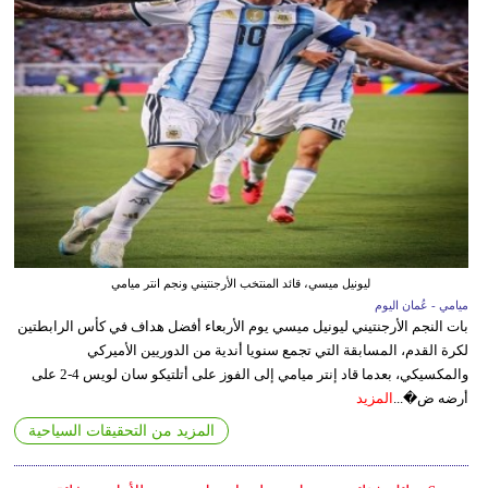
ليونيل ميسي، قائد المنتخب الأرجنتيني ونجم انتر ميامي
ميامي - عُمان اليوم
بات النجم الأرجنتيني ليونيل ميسي يوم الأربعاء أفضل هداف في كأس الرابطتين
لكرة القدم، المسابقة التي تجمع سنويا أندية من الدوريين الأميركي
والمكسيكي، بعدما قاد إنتر ميامي إلى الفوز على أتلتيكو سان لويس 4-2 على
أرضه ض�...
المزيد
المزيد من التحقيقات السياحية