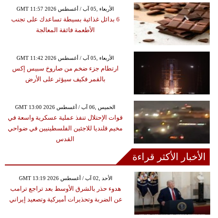
GMT 11:57 2026 الأربعاء ,05 آب / أغسطس
6 بدائل غذائية بسيطة تساعدك على تجنب
الأطعمة فائقة المعالجة
GMT 11:42 2026 الأربعاء ,05 آب / أغسطس
ارتطام جزء ضخم من صاروخ سبيس إكس
بالقمر فكيف سيؤثر على الأرض
GMT 13:00 2026 الخميس ,06 آب / أغسطس
قوات الإحتلال تنفذ عملية عسكرية واسعة في
مخيم قلنديا للاجئين الفلسطينيين في ضواحي
القدس
الأخبار الأكثر قراءة
GMT 13:19 2026 الأحد ,02 آب / أغسطس
هدوء حذر بالشرق الأوسط بعد تراجع ترامب
عن الضربة وتحذيرات أميركية وتصعيد إيراني