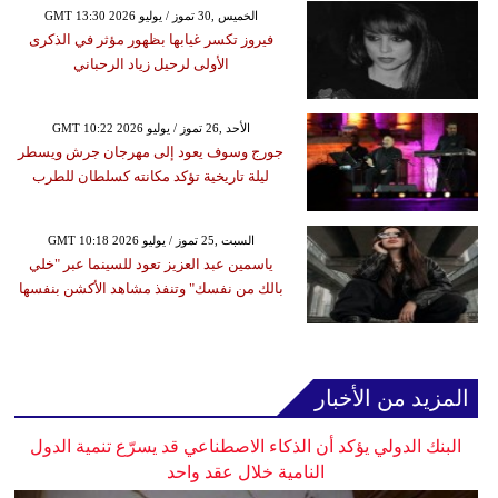
GMT 13:30 2026 الخميس ,30 تموز / يوليو
فيروز تكسر غيابها بظهور مؤثر في الذكرى
الأولى لرحيل زياد الرحباني
GMT 10:22 2026 الأحد ,26 تموز / يوليو
جورج وسوف يعود إلى مهرجان جرش ويسطر
ليلة تاريخية تؤكد مكانته كسلطان للطرب
GMT 10:18 2026 السبت ,25 تموز / يوليو
ياسمين عبد العزيز تعود للسينما عبر "خلي
بالك من نفسك" وتنفذ مشاهد الأكشن بنفسها
المزيد من الأخبار
البنك الدولي يؤكد أن الذكاء الاصطناعي قد يسرّع تنمية الدول
النامية خلال عقد واحد