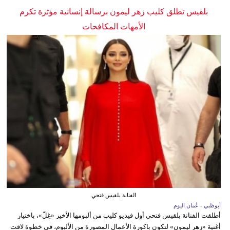
بلقيس تطلق كليب زهر ليمون برسالة إنسانية مؤثرة تكرم
الأمهات المكافحات
الفنانة بلقيس فتحي
أبوظبي - عُمان اليوم
أطلقت الفنانة بلقيس فتحي أول فيديو كليب من ألبومها الأخير «غِلّ»، باختيار
أغنية «زهر ليمون» لتكون باكورة الأعمال المصورة من الألبوم، في خطوة لاقت