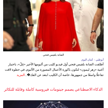
الفنانة بلقيس فتحي
أبوظبي - عُمان اليوم
أطلقت الفنانة بلقيس فتحي أول فيديو كليب من ألبومها الأخير «غِلّ»، باختيار
أغنية «زهر ليمون» لتكون باكورة الأعمال المصورة من الألبوم، في خطوة لاقت
تفاعلًا واسعًا من جمهورها، خاصة أن الكليب ابتعد عن الفك�...
المزيد
الذكاء الاصطناعي يصمم جينومات فيروسية كاملة وقابلة للتكاثر