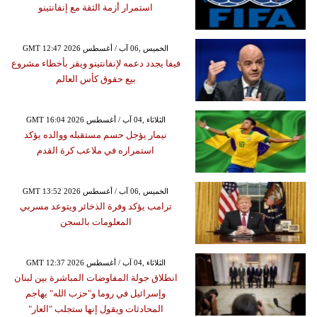
استمرار أزمة الثقة مع إنفانتينو
GMT 12:47 2026 الخميس ,06 آب / أغسطس
فيفا يجدد دعمه لإنفانتينو ويقر بأخطاء مشروع
بيع حقوق كأس العالم
GMT 16:04 2026 الثلاثاء ,04 آب / أغسطس
نيمار يؤجل حسم مستقبله ووالده يؤكد
استمراره في ملاعب كرة القدم
GMT 13:52 2026 الخميس ,06 آب / أغسطس
ترامب يؤكد وفرة الذخائر ويتوعد مسربي
المعلومات بالسجن
GMT 12:37 2026 الثلاثاء ,04 آب / أغسطس
انطلاق جولة المفاوضات المباشرة بين لبنان
وإسرائيل في روما و"حزب الله" يهاجم
المحادثات ويقول إنها ستجلب "العار"