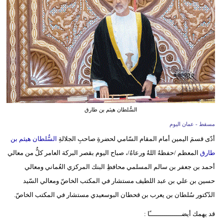
وسفر
ديكور
أخبار
إعلام
تعليم
السُّلطان هيثم بن طارق
مرأة
مسقط - عمان اليوم
علوم
أدّى قسمَ اليمين أمام المقام السّامي لحضرةِ صاحبِ الجلالةِ
السُّلطان هيثم بن
وتكنولوجيا
طارق
المعظم /حفظهُ اللهُ ورعاهُ/، صباح اليوم بقصر البركة العامر كلٌّ من معالي
أحمد بن جعفر بن سالم المسلمي محافظِ البنك المركزي العُماني ومعالي
بيئة
حسين بن علي بن عبد اللطيف مستشار في المكتب الخاصّ ومعالي السّيد
مدوَّنات
الدّكتور سُلطان بن يعرب بن قحطان البوسعيدي مستشار في المكتب الخاصّ.
قد يهمك أيضــــــــــــــــًا :
أبراج