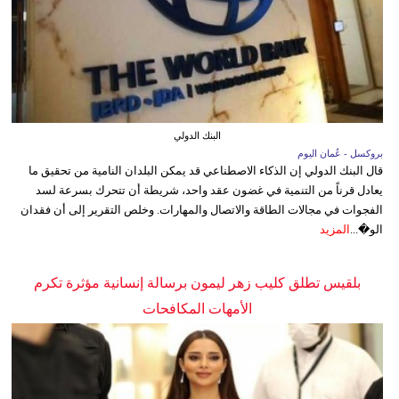
البنك الدولي
بروكسل - عُمان اليوم
قال البنك الدولي إن الذكاء الاصطناعي قد يمكن البلدان النامية من تحقيق ما
يعادل قرناً من التنمية في غضون عقد واحد، شريطة أن تتحرك بسرعة لسد
الفجوات في مجالات الطاقة والاتصال والمهارات. وخلص التقرير إلى أن فقدان
الو�...
المزيد
بلقيس تطلق كليب زهر ليمون برسالة إنسانية مؤثرة تكرم
الأمهات المكافحات