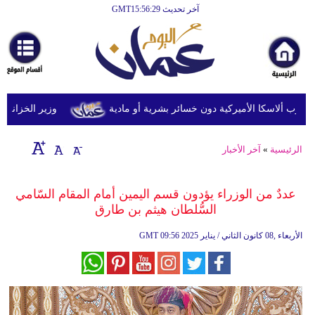
آخر تحديث GMT15:56:29
الرئيسية
أخبارعاجلة
رياضة
ثقافة
وزير الخزانة الأمري
إقتصاد
الرئيسية
»
آخر الأخبار
فن
وموسيقى
عددٌ من الوزراء يؤدون قسم اليمين أمام المقام السّامي
السُّلطان هيثم بن طارق
أزياء
09:56 2025 الأربعاء ,08 كانون الثاني / يناير
GMT
صحة
وتغذية
سياحة