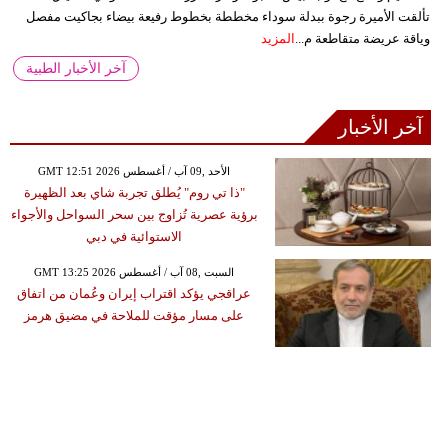
تألقت الأميرة رجوة ببدلة سوداء مخططة بخطوط رفيعة بيضاء بجاكيت مفصل
وياقة عريضة متقاطعة م...
المزيد
آخر الأخبار الطبية
آخر الأخبار
GMT 12:51 2026 الأحد ,09 آب / أغسطس
"ذا تي روم" يُطلق تجربة شاي بعد الظهيرة
برؤية عصرية تُزاوج بين سحر السواحل والأجواء
الاستوائية في دبي
GMT 13:25 2026 السبت ,08 آب / أغسطس
عراقجي يؤكد اقتراب إيران وعُمان من اتفاق
على مسار مؤقت للملاحة في مضيق هرمز