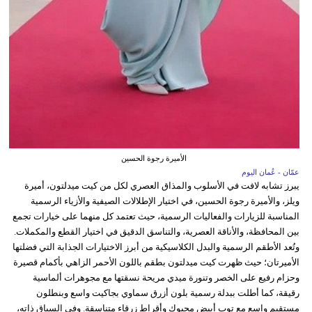
الأميرة رجوة الحسين
عمّان - عُمان اليوم
يبرز تشابه لافت في الأسلوب والمذاق العصري لكل من كيت ميدلتون، أميرة
ويلز، والأميرة رجوة الحسين، في اختيار الإطلالات الصيفية والأزياء الرسمية
المناسبة للزيارات والفعاليات الرسمية، حيث تعتمد كل منهما على خيارات تجمع
بين المحافظة، والأناقة العصرية، والتناسق الدقيق في اختيار القطع والمكملات.
وتُعد الأطقم الرسمية والبدل الكلاسيكية من أبرز الاختيارات الجذابة التي فضلتها
الأميرتان؛ حيث ظهرت كيت ميدلتون بطقم باللون الأحمر الزاهي بأكمام قصيرة
وحزام رفيع على الخصر وتنورة ميدي مريحة نسقتها مع مجوهرات ألماسية
رقيقة، كما أطلت ببدلة رسمية بلون أزرق سماوي بجاكيت واسع وبنطلون
مستقيم واسع مع توب أبيض محبوك وأقراط زرقاء متناسقة. وفي السياق ذاته،