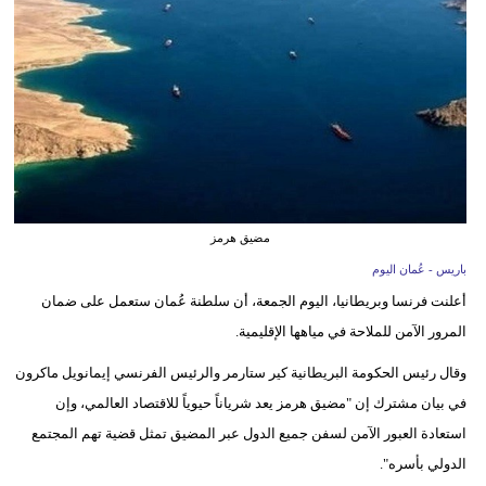
وسفر
ديكور
أخبار
إعلام
تعليم
مضيق هرمز
مرأة
باريس - عُمان اليوم
علوم
أعلنت فرنسا وبريطانيا، اليوم الجمعة، أن سلطنة عُمان ستعمل على ضمان
وتكنولوجيا
المرور الآمن للملاحة في مياهها الإقليمية.
بيئة
وقال رئيس الحكومة البريطانية كير ستارمر والرئيس الفرنسي إيمانويل ماكرون
في بيان مشترك إن "مضيق هرمز يعد شرياناً حيوياً للاقتصاد العالمي، وإن
مدوَّنات
استعادة العبور الآمن لسفن جميع الدول عبر المضيق تمثل قضية تهم المجتمع
الدولي بأسره".
أبراج