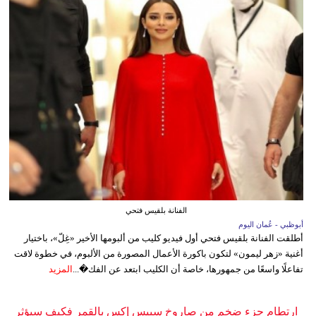
الفنانة بلقيس فتحي
أبوظبي - عُمان اليوم
أطلقت الفنانة بلقيس فتحي أول فيديو كليب من ألبومها الأخير «غِلّ»، باختيار
أغنية «زهر ليمون» لتكون باكورة الأعمال المصورة من الألبوم، في خطوة لاقت
تفاعلًا واسعًا من جمهورها، خاصة أن الكليب ابتعد عن الفك�...
المزيد
ارتطام جزء ضخم من صاروخ سبيس إكس بالقمر فكيف سيؤثر