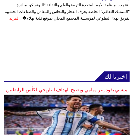
اعتمدت منظمة الأمم المتحدة للتربية والعلم والثقافة "اليونسكو" مبادرة
"الممتلك الثقافي" الخاصة بحرف الفخار والنحاس والمعادن والصناعات الخشبية
لفريق بهلاء التطوعي لمؤسسة المجتمع المحلي بموقع قلعة بهلاء �...
المزيد
إخترنا لك
ميسي يقود إنتر ميامي ويصبح الهداف التاريخي لكأس الرابطتين