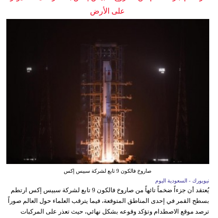
على الأرض
صاروخ فالكون 9 تابع لشركة سبيس إكس
نيويورك - السعودية اليوم
يُعتقد أن جزءاً ضخماً تائهاً من صاروخ فالكون 9 تابع لشركة سبيس إكس ارتطم
بسطح القمر في إحدى المناطق المتوقعة، فيما يترقب العلماء حول العالم صوراً
ترصد موقع الاصطدام وتؤكد وقوعه بشكل نهائي، حيث تعذر على المركبات