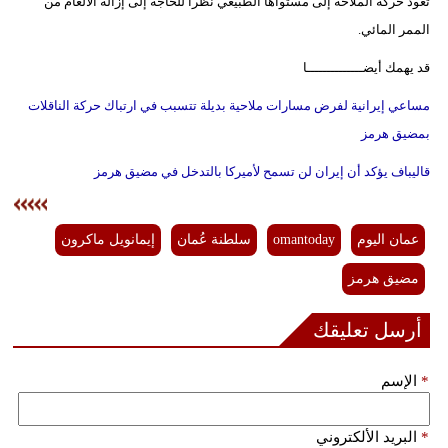
تعود حركة الملاحة إلى مستواها الطبيعي نظراً للحاجة إلى إزالة الألغام من
الممر المائي.
قد يهمك أيضــــــــــــــا
مساعي إيرانية لفرض مسارات ملاحية بديلة تتسبب في ارتباك حركة الناقلات
بمضيق هرمز
قاليباف يؤكد أن إيران لن تسمح لأميركا بالتدخل في مضيق هرمز
عمان اليوم
omantoday
سلطنة عُمان
إيمانويل ماكرون
مضيق هرمز
أرسل تعليقك
*
الإسم
*
البريد الألكتروني