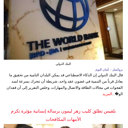
البنك الدولي
بروكسل - عُمان اليوم
قال البنك الدولي إن الذكاء الاصطناعي قد يمكن البلدان النامية من تحقيق ما
يعادل قرناً من التنمية في غضون عقد واحد، شريطة أن تتحرك بسرعة لسد
الفجوات في مجالات الطاقة والاتصال والمهارات. وخلص التقرير إلى أن فقدان
الو�...
المزيد
بلقيس تطلق كليب زهر ليمون برسالة إنسانية مؤثرة تكرم
الأمهات المكافحات