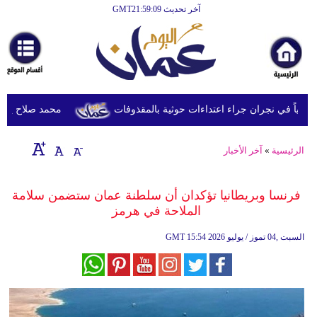
آخر تحديث GMT21:59:09
الرئيسية
أخبارعاجلة
رياضة
ثقافة
محمد صلاح يصل تركي
إقتصاد
الرئيسية
»
آخر الأخبار
فن
وموسيقى
فرنسا وبريطانيا تؤكدان أن سلطنة عمان ستضمن سلامة
الملاحة في هرمز
أزياء
15:54 2026 السبت ,04 تموز / يوليو
GMT
صحة
وتغذية
سياحة