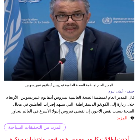
المدير العام لمنظمة الصحة العالمية تيدروس أدهانوم غيبريسوس
جنيف - عُمان اليوم
قال المدير العام لمنظمة الصحة العالمية تيدروس أدهانوم غيبريسوس، الأربعاء،
خلال زيارة إلى الكونغو الديمقراطية، التي تشهد إضراب العاملين في مجال
الصحة بسبب نقص الأجور، إن تفشي فيروس إيبولا الأسرع في العالم يتجاوز
�...
المزيد
المزيد من التحقيقات السياحية
أحدث إطلالات كارمن بصيبص شعر قصير واختيارات مبتكرة