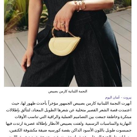
النجمة اللبنانية كارمن بصيبص
بيروت - عُمان اليوم
أبهرت النجمة اللبنانية كارمن بصيبص الجمهور مؤخراً بأحدث ظهور لها، حيث
اعتمدت قصة الشعر القصير متخلية عن شعرها الطويل المعتاد، لتتألق بإطلالات
مبتكرة وخاطفة جمعت بين التصاميم العملية والراقية التي تناسب الأوقات
النهارية والمناسبات الرسمية. ولفتت بصيبص الأنظار بإطلالة عصرية ارتدت فيها
جمبسوت طويل باللون الأسود الداكن بقصة كورسيه ضيقة مكشوفة الكتفين،
بينما انسدل الجزء السفلي بقصة واسعة، ونسقت معه حقيبة يد صغيرة باللون