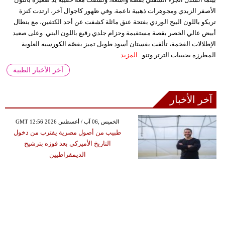
الأصفر الزبدي ومجوهرات ذهبية ناعمة. وفي ظهور كاجوال آخر، ارتدت كنزة
تريكو باللون البيج الوردي بفتحة عنق مائلة كشفت عن أحد الكتفين، مع بنطال
أبيض عالي الخصر بقصة مستقيمة وحزام جلدي رفيع باللون البني. وعلى صعيد
الإطلالات الفخمة، تألقت بفستان أسود طويل تميز بقصّة الكورسيه العلوية
المطرزة بحبيبات الترتر وتنو...
المزيد
آخر الأخبار الطبية
آخر الأخبار
GMT 12:56 2026 الخميس ,06 آب / أغسطس
طبيب من أصول مصرية يقترب من دخول
التاريخ الأميركي بعد فوزه بترشيح
الديمقراطيين