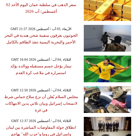
سعر الذهب في سلطنة عمان اليوم الأحد 02
أغسطس/ آب 2026
GMT 21:57 2026 الأربعاء ,05 آب / أغسطس
الحوثيون يغرقون سفينة شحن هندية في البحر
الأحمر والبحرية اليمنية تنقذ الطاقم بالكامل
GMT 16:04 2026 الثلاثاء ,04 آب / أغسطس
نيمار يؤجل حسم مستقبله ووالده يؤكد
استمراره في ملاعب كرة القدم
GMT 12:50 2026 الثلاثاء ,04 آب / أغسطس
مجلس السلام يُعلن أن نزع سلاح حماس شرط
لانسحاب إسرائيل وبيان ثلاثي يدين الانتهاكات
في غزة
GMT 12:37 2026 الثلاثاء ,04 آب / أغسطس
انطلاق جولة المفاوضات المباشرة بين لبنان
وإسرائيل في روما و"حزب الله" يهاجم