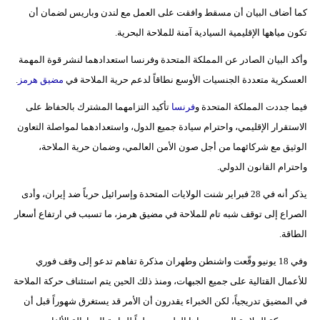
كما أضاف البيان أن مسقط وافقت على العمل مع لندن وباريس لضمان أن
فيديو
تكون مياهها الإقليمية السيادية آمنة للملاحة البحرية.
سيارات
وأكد البيان الصادر عن المملكة المتحدة وفرنسا استعدادهما لنشر قوة المهمة
العسكرية متعددة الجنسيات الأوسع نطاقاً لدعم حرية الملاحة في
مضيق هرمز
.
فيما جددت المملكة المتحدة و
فرنسا
تأكيد التزامهما المشترك بالحفاظ على
الاستقرار الإقليمي، واحترام سيادة جميع الدول، واستعدادهما لمواصلة التعاون
الوثيق مع شركائهما من أجل صون الأمن العالمي، وضمان حرية الملاحة،
واحترام القانون الدولي.
يذكر أنه في 28 فبراير شنت الولايات المتحدة وإسرائيل حرباً ضد إيران، وأدى
الصراع إلى توقف شبه تام للملاحة في مضيق هرمز، ما تسبب في ارتفاع أسعار
الطاقة.
وفي 18 يونيو وقّعت واشنطن وطهران مذكرة تفاهم تدعو إلى وقف فوري
للأعمال القتالية على جميع الجبهات، ومنذ ذلك الحين يتم استئناف حركة الملاحة
في المضيق تدريجياً، لكن الخبراء يقدرون أن الأمر قد يستغرق شهوراً قبل أن