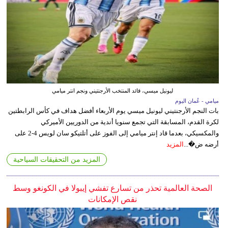
ليونيل ميسي، قائد المنتخب الأرجنتيني ونجم انتر ميامي
ميامي - عُمان اليوم
بات النجم الأرجنتيني ليونيل ميسي يوم الأربعاء أفضل هداف في كأس الرابطتين
لكرة القدم، المسابقة التي تجمع سنويا أندية من الدوريين الأميركي
والمكسيكي، بعدما قاد إنتر ميامي إلى الفوز على أتلتيكو سان لويس 4-2 على
أرضه ض�...
المزيد
المزيد من التحقيقات السياحية
الصحة العالمية تحذر من تسارع تفشي إيبولا في الكونغو وسط
نقص الإمكانات