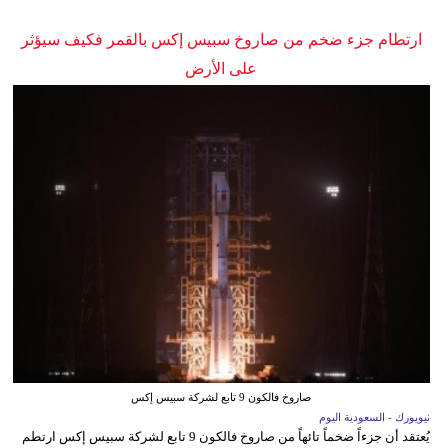
ارتطام جزء ضخم من صاروخ سبيس إكس بالقمر فكيف سيؤثر
على الأرض
صاروخ فالكون 9 تابع لشركة سبيس إكس
نيويورك - السعودية اليوم
يُعتقد أن جزءاً ضخماً تائهاً من صاروخ فالكون 9 تابع لشركة سبيس إكس ارتطم