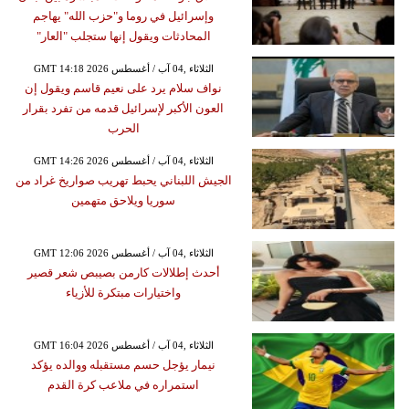
وإسرائيل في روما و"حزب الله" يهاجم
المحادثات ويقول إنها ستجلب "العار"
GMT 14:18 2026 الثلاثاء ,04 آب / أغسطس
نواف سلام يرد على نعيم قاسم ويقول إن
العون الأكبر لإسرائيل قدمه من تفرد بقرار
الحرب
GMT 14:26 2026 الثلاثاء ,04 آب / أغسطس
الجيش اللبناني يحبط تهريب صواريخ غراد من
سوريا ويلاحق متهمين
GMT 12:06 2026 الثلاثاء ,04 آب / أغسطس
أحدث إطلالات كارمن بصيبص شعر قصير
واختيارات مبتكرة للأزياء
GMT 16:04 2026 الثلاثاء ,04 آب / أغسطس
نيمار يؤجل حسم مستقبله ووالده يؤكد
استمراره في ملاعب كرة القدم