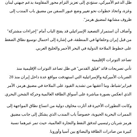
ظل الدعم الأميركي، ستؤدي إلى تعزيز التزام محور المقاومة بدعم جبهتي لبنان
فيديو
وغزة، واتخاذ خطوات نحو تغيير وضع عبور السفن من مضيق باب المندب إلى
ظروف مشابهة لمضيق هرمز".
سيارات
وأضاف أن استمرار التصعيد الإسرائيلي قد يفتح الباب أمام "إجراءات مشتركة"
من قبل إيران وحلفائها في المنطقة، في إشارة إلى احتمال توسيع نطاق الضغط
على خطوط الملاحة الدولية في البحر الأحمر والخليج العربي.
تصاعد التوترات الإقليمية
تأتي تصريحات قائد "فيلق القدس" في ظل تصاعد التوترات الإقليمية منذ
الضربات الأميركية والإسرائيلية التي استهدفت مواقع عدة داخل إيران منذ 28
فبراير/شباط، وما أعقبها من تشديد القيود على الملاحة في مضيق هرمز، الأمر
الذي انعكس بصورة مباشرة على أسواق الطاقة العالمية وحركة الشحن البحري.
وكانت التطورات الأخيرة قد أثارت مخاوف دولية من اتساع نطاق المواجهة إلى
الممرات البحرية الحيوية، خصوصاً باب المندب الذي يشكل إلى جانب مضيق
هرمز شريان رئيسيي لتدفق النفط والتجارة العالمية، حيث تمر عبرهما نسبة
كبيرة من صادرات الطاقة والبضائع بين آسيا وأوروبا.