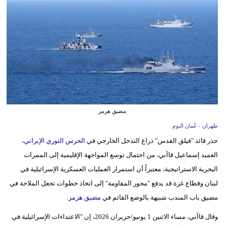
وسفر
ديكور
أخبار
إعلام
تعليم
مضيق هرمز
مرأة
طهران - عُمان اليوم
علوم
حذر قائد "فيلق القدس" ذراع التدخل الخارجي في
الحرس الثوري الإيراني
،
وتكنولوجيا
العميد إسماعيل قاآني، من احتمال توسع المواجهة الإقليمية إلى الممرات
البحرية الاستراتيجية، معتبراً أن استمرار العمليات العسكرية الإسرائيلية في
بيئة
لبنان وقطاع غزة قد يدفع "محور المقاومة" إلى اتخاذ خطوات تجعل الملاحة في
مدوَّنات
مضيق باب المندب شبيهة بالوضع القائم في
مضيق هرمز
.
وقال قاآني، مساء الاثنين 1 يونيو/حزيران 2026، إن "الاعتداءات الإسرائيلية في
أبراج