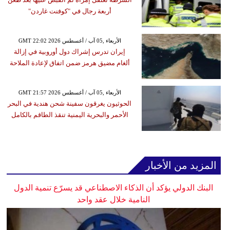
أربعة رجال في "كوفنت غاردن"
GMT 22:02 2026 الأربعاء ,05 آب / أغسطس
إيران تدرس إشراك دول أوروبية في إزالة
ألغام مضيق هرمز ضمن اتفاق لإعادة الملاحة
GMT 21:57 2026 الأربعاء ,05 آب / أغسطس
الحوثيون يغرقون سفينة شحن هندية في البحر
الأحمر والبحرية اليمنية تنقذ الطاقم بالكامل
المزيد من الأخبار
البنك الدولي يؤكد أن الذكاء الاصطناعي قد يسرّع تنمية الدول
النامية خلال عقد واحد