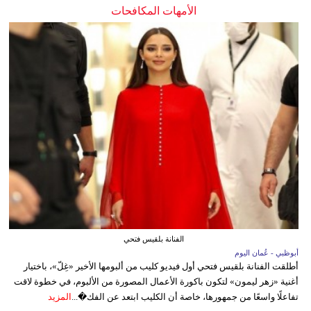
الأمهات المكافحات
الفنانة بلقيس فتحي
أبوظبي - عُمان اليوم
أطلقت الفنانة بلقيس فتحي أول فيديو كليب من ألبومها الأخير «غِلّ»، باختيار
أغنية «زهر ليمون» لتكون باكورة الأعمال المصورة من الألبوم، في خطوة لاقت
تفاعلًا واسعًا من جمهورها، خاصة أن الكليب ابتعد عن الفك�...
المزيد