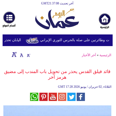
آخر تحديث GMT21:37:08
الرئيسية
أخبارعاجلة
رياضة
ثقافة
 وطائرتين على صلة بالحرس الثوري الإيراني
اليابان تحذر من ال
إقتصاد
الرئيسية
»
آخر الأخبار
فن
وموسيقى
قائد فيلق القدس يحذر من تحويل باب المندب إلى مضيق
هرمز آخر
أزياء
17:28 2026 الثلاثاء ,02 حزيران / يونيو
GMT
صحة
وتغذية
سياحة