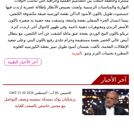
مبتكرة وخاطفة جمعت بين التصاميم العملية والراقية التي تناسب الأوقات
النهارية والمناسبات الرسمية. ولفتت بصيبص الأنظار بإطلالة عصرية ارتدت فيها
جمبسوت طويل باللون الأسود الداكن بقصة كورسيه ضيقة مكشوفة الكتفين،
بينما انسدل الجزء السفلي بقصة واسعة، ونسقت معه حقيبة يد صغيرة باللون
الأصفر الزبدي ومجوهرات ذهبية ناعمة. وفي ظهور كاجوال آخر، ارتدت كنزة
تريكو باللون البيج الوردي بفتحة عنق مائلة كشفت عن أحد الكتفين، مع بنطال
أبيض عالي الخصر بقصة مستقيمة وحزام جلدي رفيع باللون البني. وعلى صعيد
الإطلالات الفخمة، تألقت بفستان أسود طويل تميز بقصّة الكورسيه العلوية
المطرزة بحبيبات الترتر وتنو...
المزيد
آخر الأخبار الطبية
آخر الأخبار
GMT 21:30 2026 الخميس ,06 آب / أغسطس
بزشكيان يؤكد تمسكه بمنصبه ويصف التواصل
مع مجتبى خامنئي بالصعب للغاية