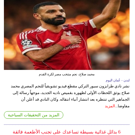
محمد صلاح، نجم منتخب مصر لكرة القدم
لندن - عُمان اليوم
نشر نادي طرابزون سبور التركي مقطع فيديو تشويقياً للنجم المصري محمد
صلاح يوثق اللحظات الأولى لظهوره بقميص ناديه الجديد، موجهاً رسالة إلى
الجماهير التي تنتظره بعد انتشار أنباء انتقاله. وكان النادي قد أعلن أن
مفاوضا...
المزيد
المزيد من التحقيقات السياحية
6 بدائل غذائية بسيطة تساعدك على تجنب الأطعمة فائقة