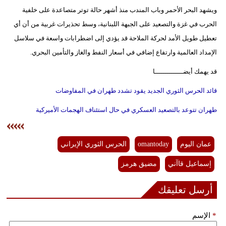
ويشهد البحر الأحمر وباب المندب منذ أشهر حالة توتر متصاعدة على خلفية
الحرب في غزة والتصعيد على الجبهة اللبنانية، وسط تحذيرات غربية من أن أي
تعطيل طويل الأمد لحركة الملاحة قد يؤدي إلى اضطرابات واسعة في سلاسل
الإمداد العالمية وارتفاع إضافي في أسعار النفط والغاز والتأمين البحري.
قد يهمك أيضــــــــــــــا
قائد الحرس الثوري الجديد يقود تشدد طهران في المفاوضات
طهران تتوعد بالتصعيد العسكري في حال استئناف الهجمات الأميركية
عمان اليوم
omantoday
الحرس الثوري الإيراني
إسماعيل قاآني
مضيق هرمز
أرسل تعليقك
*
الإسم