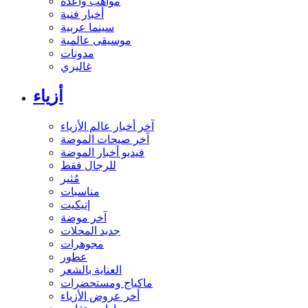
مواهب واعدة
أخبار فنية
سينما عربية
موسيقى عالمية
مدونات
غاليري
أزياء
آخر أخبار عالم الأزياء
آخر صيحات الموضة
فيديو أخبار الموضة
للرجال فقط
مُثير
مناسبات
إتيكيت
آخر موضة
جديد المحلات
مجوهرات
عطور
العناية بالشعر
ماكياج ومستحضرات
أخر عروض الأزياء