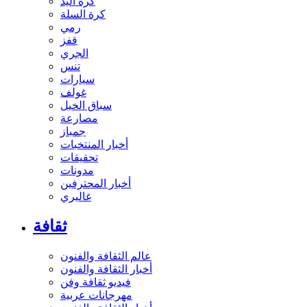
كرة اليد
كرة السلة
رمي
قفز
الجري
تنس
سيارات
غولف
سباق الخيل
مصارعة
جمباز
أخبار المنتخبات
تحقيقات
مدونات
أخبار المحترفين
غاليري
ثقافة
عالم الثقافة والفنون
أخبار الثقافة والفنون
فيديو ثقافة وفن
مهرجانات عربية