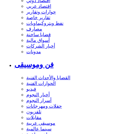
اقتصاد دولي
اقتصاد عربي
حوارات وتقارير
تقارير خاصة
نفط وبتروكيماويات
مصارف
قضايا ساخنة
أسواق مالية
أخبار الشركات
مدونات
فن وموسيقى
القضايا والأحداث الفنية
الحوارات الفنية
فيديو
أخبار النجوم
أسرار النجوم
حفلات ومهرجانات
تلفزيون
مقابلات
موسيقى عربية
سينما عالمية