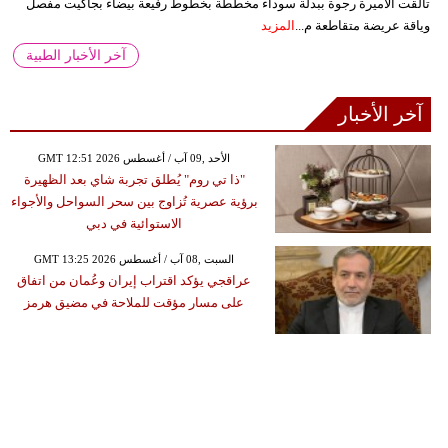
تألقت الأميرة رجوة ببدلة سوداء مخططة بخطوط رفيعة بيضاء بجاكيت مفصل
وياقة عريضة متقاطعة م...
المزيد
آخر الأخبار الطبية
آخر الأخبار
GMT 12:51 2026 الأحد ,09 آب / أغسطس
"ذا تي روم" يُطلق تجربة شاي بعد الظهيرة
برؤية عصرية تُزاوج بين سحر السواحل والأجواء
الاستوائية في دبي
GMT 13:25 2026 السبت ,08 آب / أغسطس
عراقجي يؤكد اقتراب إيران وعُمان من اتفاق
على مسار مؤقت للملاحة في مضيق هرمز