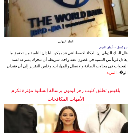
البنك الدولي
بروكسل - عُمان اليوم
قال البنك الدولي إن الذكاء الاصطناعي قد يمكن البلدان النامية من تحقيق ما
يعادل قرناً من التنمية في غضون عقد واحد، شريطة أن تتحرك بسرعة لسد
الفجوات في مجالات الطاقة والاتصال والمهارات. وخلص التقرير إلى أن فقدان
الو�...
المزيد
بلقيس تطلق كليب زهر ليمون برسالة إنسانية مؤثرة تكرم
الأمهات المكافحات