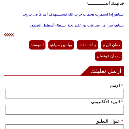
قد يهمك أيضــــــــــــــا
نتنياهو إذا استمرت هجمات حزب الله فسنستهدف أهدافاً في بيروت
نتنياهو يتبرأ من تصرفات بن غفير بحق نشطاء أسطول الصمود
عمان اليوم
omantoday
بنيامين نتنياهو
الموساد
رومان غوفمان
أرسل تعليقك
*
الإسم
*
البريد الألكتروني
*
عنوان التعليق