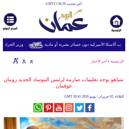
آخر تحديث GMT15:56:29
الرئيسية
أخبارعاجلة
رياضة
ثقافة
وزير الخزانة الأمري
إقتصاد
الرئيسية
»
آخر الأخبار
فن
وموسيقى
نتنياهو يوجه تعليمات صارمة لرئيس الموساد الجديد رومان
غوفمان
أزياء
20:41 2026 الثلاثاء ,02 حزيران / يونيو
GMT
صحة
وتغذية
سياحة