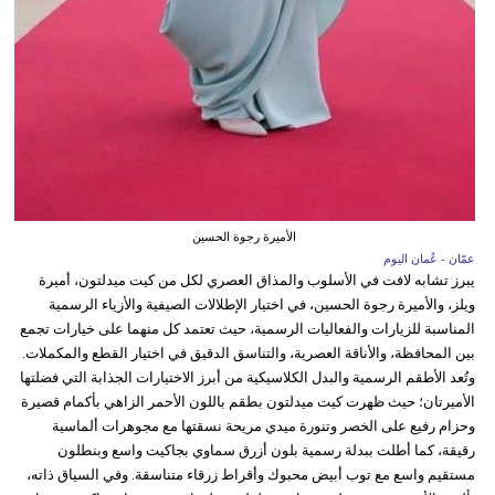
الأميرة رجوة الحسين
عمّان - عُمان اليوم
يبرز تشابه لافت في الأسلوب والمذاق العصري لكل من كيت ميدلتون، أميرة
ويلز، والأميرة رجوة الحسين، في اختيار الإطلالات الصيفية والأزياء الرسمية
المناسبة للزيارات والفعاليات الرسمية، حيث تعتمد كل منهما على خيارات تجمع
بين المحافظة، والأناقة العصرية، والتناسق الدقيق في اختيار القطع والمكملات.
وتُعد الأطقم الرسمية والبدل الكلاسيكية من أبرز الاختيارات الجذابة التي فضلتها
الأميرتان؛ حيث ظهرت كيت ميدلتون بطقم باللون الأحمر الزاهي بأكمام قصيرة
وحزام رفيع على الخصر وتنورة ميدي مريحة نسقتها مع مجوهرات ألماسية
رقيقة، كما أطلت ببدلة رسمية بلون أزرق سماوي بجاكيت واسع وبنطلون
مستقيم واسع مع توب أبيض محبوك وأقراط زرقاء متناسقة. وفي السياق ذاته،