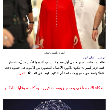
الفنانة بلقيس فتحي
أبوظبي - عُمان اليوم
أطلقت الفنانة بلقيس فتحي أول فيديو كليب من ألبومها الأخير «غِلّ»، باختيار
أغنية «زهر ليمون» لتكون باكورة الأعمال المصورة من الألبوم، في خطوة لاقت
تفاعلًا واسعًا من جمهورها، خاصة أن الكليب ابتعد عن الفك�...
المزيد
الذكاء الاصطناعي يصمم جينومات فيروسية كاملة وقابلة للتكاثر