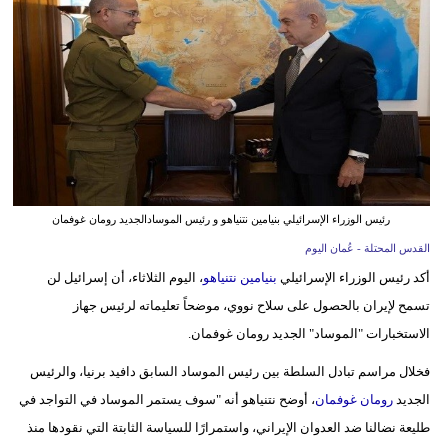
وسفر
ديكور
أخبار
إعلام
تعليم
رئيس الوزراء الإسرائيلي بنيامين نتنياهو و رئيس الموسادالجديد رومان غوفمان
مرأة
القدس المحتلة - عُمان اليوم
علوم
أكد رئيس الوزراء الإسرائيلي
بنيامين نتنياهو
، اليوم الثلاثاء، أن إسرائيل لن
وتكنولوجيا
تسمح لإيران بالحصول على سلاح نووي، موضحاً تعليماته لرئيس جهاز
الاستخبارات "الموساد" الجديد رومان غوفمان.
بيئة
فخلال مراسم تبادل السلطة بين رئيس الموساد السابق دافيد برنيا، والرئيس
مدوَّنات
الجديد
رومان غوفمان
، أوضح نتنياهو أنه "سوف يستمر الموساد في التواجد في
طليعة نضالنا ضد العدوان الإيراني، واستمرارًا للسياسة الثابتة التي نقودها منذ
أبراج