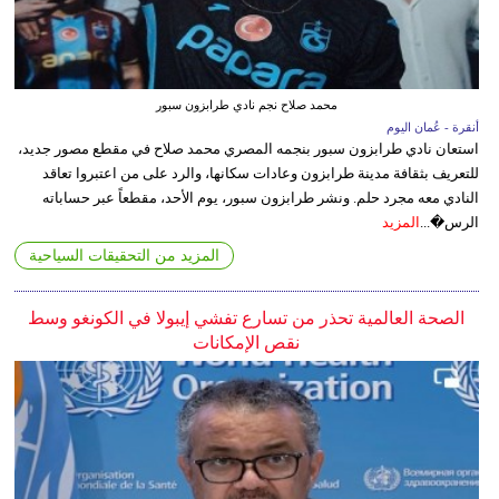
محمد صلاح نجم نادي طرابزون سبور
أنقرة - عُمان اليوم
استعان نادي طرابزون سبور بنجمه المصري محمد صلاح في مقطع مصور جديد،
للتعريف بثقافة مدينة طرابزون وعادات سكانها، والرد على من اعتبروا تعاقد
النادي معه مجرد حلم. ونشر طرابزون سبور، يوم الأحد، مقطعاً عبر حساباته
الرس�...
المزيد
المزيد من التحقيقات السياحية
الصحة العالمية تحذر من تسارع تفشي إيبولا في الكونغو وسط
نقص الإمكانات