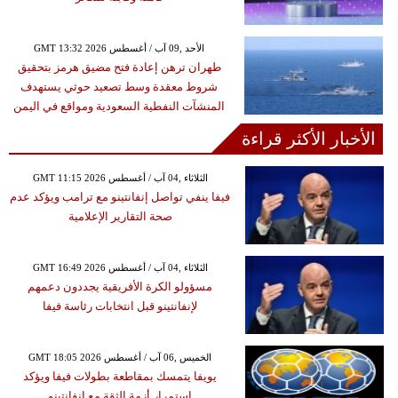
GMT 13:32 2026 الأحد ,09 آب / أغسطس
طهران ترهن إعادة فتح مضيق هرمز بتحقيق
شروط معقدة وسط تصعيد حوثي يستهدف
المنشآت النفطية السعودية ومواقع في اليمن
الأخبار الأكثر قراءة
GMT 11:15 2026 الثلاثاء ,04 آب / أغسطس
فيفا ينفي تواصل إنفانتينو مع ترامب ويؤكد عدم
صحة التقارير الإعلامية
GMT 16:49 2026 الثلاثاء ,04 آب / أغسطس
مسؤولو الكرة الأفريقية يجددون دعمهم
لإنفانتينو قبل انتخابات رئاسة فيفا
GMT 18:05 2026 الخميس ,06 آب / أغسطس
يويفا يتمسك بمقاطعة بطولات فيفا ويؤكد
استمرار أزمة الثقة مع إنفانتينو