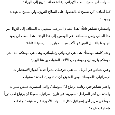
سنوات، لن نسمح للنظام الإيراني بإعادة عجلة التاريخ إلى الوراء".
فيديو
كما أضاف: "لن نسمح له بالحصول على السلاح النووي، ولن نسمح له بتهديد
سيارات
وجودنا".
واستطرد نتنياهو قائلاً: "هذا النظام المرعب سينتهي به المطاف إلى الزوال من
هذا العالم، ونحن سنساعده في الوصول إلى هذا الهدف. هذا النظام لن يعود
لتهديدنا بالقنابل النووية والآلاف من الصواريخ الباليستية القاتلة".
وختم كلمته موضحاً: "هذه هي توجيهاتي وتعليماتي، وهذه هي مهمتكم. هذه هي
مهمتكم يا رومان، ومهمة جميع الآلاف المتواجدين هنا اليوم".
وعين نتنياهو، في أبريل الماضي، غوفمان مديراً جديداً لجهاز الاستخبارات
الإسرائيلي "الموساد"، ومن المتوقع أن تمتد ولايته لمدة 5 سنوات.
واعتبر نتنياهو فترة رئاسة برنياع لـ"الموساد"، والتي استمرت خمس سنوات،
واحدة من أكثر المراحل "مصيرية" في تاريخ إسرائيل، مضيفًا أن برنياع لعب دوراً
مهماً في تعزيز أمن إسرائيل خلال السنوات الأخيرة عبر تحقيقه "نجاحات
وإنجازات بارزة".