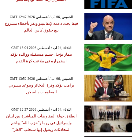
GMT 12:47 2026 الخميس ,06 آب / أغسطس
فيفا يجدد دعمه لإنفانتينو ويقر بأخطاء مشروع
بيع حقوق كأس العالم
GMT 16:04 2026 الثلاثاء ,04 آب / أغسطس
نيمار يؤجل حسم مستقبله ووالده يؤكد
استمراره في ملاعب كرة القدم
GMT 13:52 2026 الخميس ,06 آب / أغسطس
ترامب يؤكد وفرة الذخائر ويتوعد مسربي
المعلومات بالسجن
GMT 12:37 2026 الثلاثاء ,04 آب / أغسطس
انطلاق جولة المفاوضات المباشرة بين لبنان
وإسرائيل في روما و"حزب الله" يهاجم
المحادثات ويقول إنها ستجلب "العار"