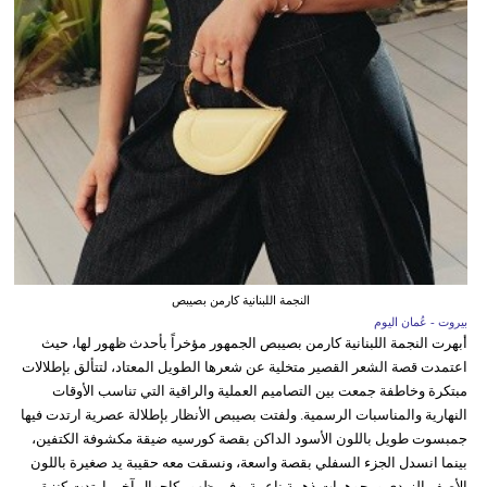
النجمة اللبنانية كارمن بصيبص
بيروت - عُمان اليوم
أبهرت النجمة اللبنانية كارمن بصيبص الجمهور مؤخراً بأحدث ظهور لها، حيث
اعتمدت قصة الشعر القصير متخلية عن شعرها الطويل المعتاد، لتتألق بإطلالات
مبتكرة وخاطفة جمعت بين التصاميم العملية والراقية التي تناسب الأوقات
النهارية والمناسبات الرسمية. ولفتت بصيبص الأنظار بإطلالة عصرية ارتدت فيها
جمبسوت طويل باللون الأسود الداكن بقصة كورسيه ضيقة مكشوفة الكتفين،
بينما انسدل الجزء السفلي بقصة واسعة، ونسقت معه حقيبة يد صغيرة باللون
الأصفر الزبدي ومجوهرات ذهبية ناعمة. وفي ظهور كاجوال آخر، ارتدت كنزة