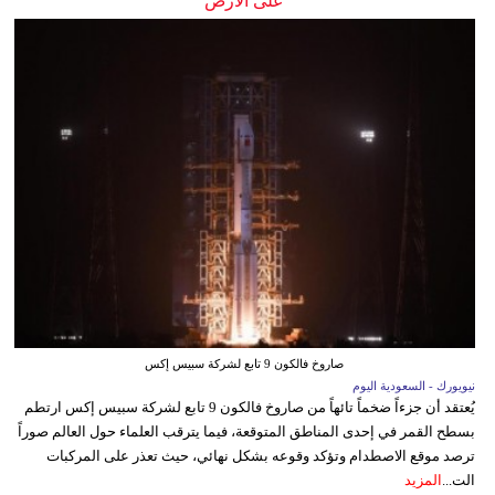
على الأرض
صاروخ فالكون 9 تابع لشركة سبيس إكس
نيويورك - السعودية اليوم
يُعتقد أن جزءاً ضخماً تائهاً من صاروخ فالكون 9 تابع لشركة سبيس إكس ارتطم
بسطح القمر في إحدى المناطق المتوقعة، فيما يترقب العلماء حول العالم صوراً
ترصد موقع الاصطدام وتؤكد وقوعه بشكل نهائي، حيث تعذر على المركبات
الت...
المزيد