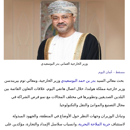
وسفر
ديكور
أخبار
إعلام
تعليم
وزير الخارجية العماني بدر البوسعيدي
مرأة
مسقط - عُمان اليوم
علوم
بحث معالي السيد
بدر بن حمد البوسعيدي
وزير الخارجية، ومعالي توم بيريندسن
وتكنولوجيا
وزير خارجية مملكة هولندا، خلال اتصال هاتفي اليوم، علاقات التعاون القائمة بين
البلدين الصديقين وتطويرها في مختلف المجالات مع نمو فرص الشراكة في
بيئة
مجال التصنيع والموانئ والنقل والتكنولوجيا.
مدوَّنات
وتبادل الوزيران وجهات النظر حول الأوضاع في المنطقة، والجهود المبذولة
لاستئناف
حرية الملاحة البحرية
، وانسياب سلاسل الإمداد والتجارة، مؤكدين على
أبراج