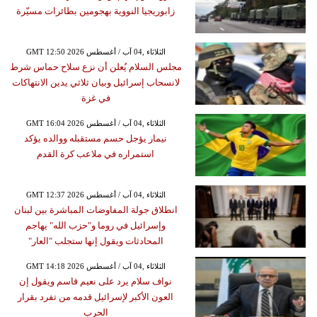
زابوريجيا النووية بهجومين بطائرات مسيّرة
GMT 12:50 2026 الثلاثاء ,04 آب / أغسطس
مجلس السلام يُعلن أن نزع سلاح حماس شرط
لانسحاب إسرائيل وبيان ثلاثي يدين الانتهاكات
في غزة
GMT 16:04 2026 الثلاثاء ,04 آب / أغسطس
نيمار يؤجل حسم مستقبله ووالده يؤكد
استمراره في ملاعب كرة القدم
GMT 12:37 2026 الثلاثاء ,04 آب / أغسطس
انطلاق جولة المفاوضات المباشرة بين لبنان
وإسرائيل في روما و"حزب الله" يهاجم
المحادثات ويقول إنها ستجلب "العار"
GMT 14:18 2026 الثلاثاء ,04 آب / أغسطس
نواف سلام يرد على نعيم قاسم ويقول إن
العون الأكبر لإسرائيل قدمه من تفرد بقرار
الحرب