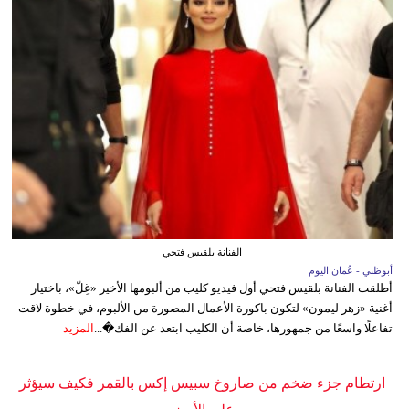
الفنانة بلقيس فتحي
أبوظبي - عُمان اليوم
أطلقت الفنانة بلقيس فتحي أول فيديو كليب من ألبومها الأخير «غِلّ»، باختيار
أغنية «زهر ليمون» لتكون باكورة الأعمال المصورة من الألبوم، في خطوة لاقت
تفاعلًا واسعًا من جمهورها، خاصة أن الكليب ابتعد عن الفك�...
المزيد
ارتطام جزء ضخم من صاروخ سبيس إكس بالقمر فكيف سيؤثر