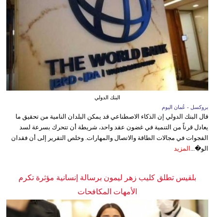
البنك الدولي
بروكسل - عُمان اليوم
قال البنك الدولي إن الذكاء الاصطناعي قد يمكن البلدان النامية من تحقيق ما
يعادل قرناً من التنمية في غضون عقد واحد، شريطة أن تتحرك بسرعة لسد
الفجوات في مجالات الطاقة والاتصال والمهارات. وخلص التقرير إلى أن فقدان
الو�...
المزيد
بلقيس تطلق كليب زهر ليمون برسالة إنسانية مؤثرة تكرم
الأمهات المكافحات