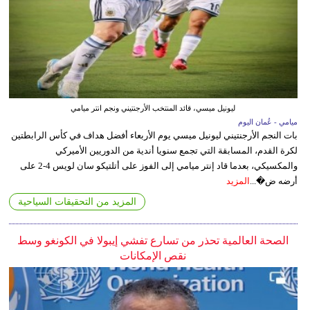
ليونيل ميسي، قائد المنتخب الأرجنتيني ونجم انتر ميامي
ميامي - عُمان اليوم
بات النجم الأرجنتيني ليونيل ميسي يوم الأربعاء أفضل هداف في كأس الرابطتين
لكرة القدم، المسابقة التي تجمع سنويا أندية من الدوريين الأميركي
والمكسيكي، بعدما قاد إنتر ميامي إلى الفوز على أتلتيكو سان لويس 4-2 على
أرضه ض�...
المزيد
المزيد من التحقيقات السياحية
الصحة العالمية تحذر من تسارع تفشي إيبولا في الكونغو وسط
نقص الإمكانات