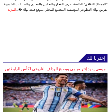
"الممتلك الثقافي" الخاصة بحرف الفخار والنحاس والمعادن والصناعات الخشبية
لفريق بهلاء التطوعي لمؤسسة المجتمع المحلي بموقع قلعة بهلاء �...
المزيد
إخترنا لك
ميسي يقود إنتر ميامي ويصبح الهداف التاريخي لكأس الرابطتين