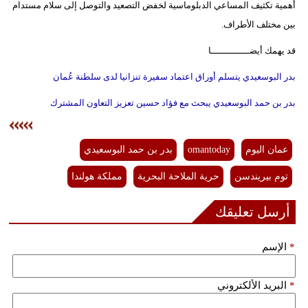
أهمية تكثيف المساعي الدبلوماسية لخفض التصعيد والتوصل إلى سلام مستدام
فيديو
بين مختلف الأطراف.
سيارات
قد يهمك أيضــــــــــــــا
بدر البوسعيدي يتسلم أوراق اعتماد سفيرة تنزانيا لدى سلطنة عُمان
بدر بن حمد البوسعيدي يبحث مع فؤاد حسين تعزيز التعاون المشترك
عمان اليوم
omantoday
بدر بن حمد البوسعيدي
توم بيريندسن
حرية الملاحة البحرية
مملكة هولندا
أرسل تعليقك
*
الإسم
*
البريد الألكتروني