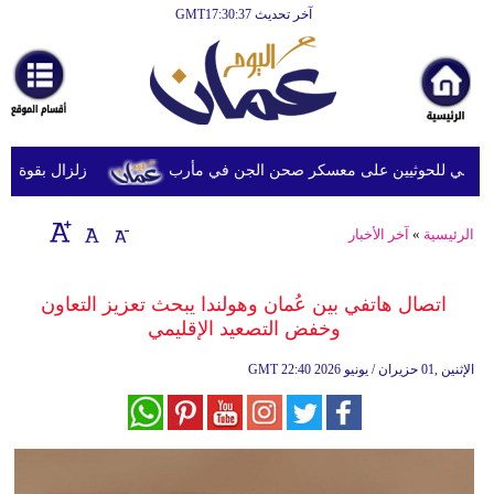
آخر تحديث GMT17:30:37
الرئيسية
أخبارعاجلة
رياضة
ثقافة
خي للحوثيين على معسكر صحن الجن في مأرب
زلزال بقوة 6.3 درجة يضرب جنوب الفلبين دون تحذيرات من تسونامي أو أضرار فورية
إقتصاد
الرئيسية
»
آخر الأخبار
فن
وموسيقى
اتصال هاتفي بين عُمان وهولندا يبحث تعزيز التعاون
وخفض التصعيد الإقليمي
أزياء
22:40 2026 الإثنين ,01 حزيران / يونيو
GMT
صحة
وتغذية
سياحة