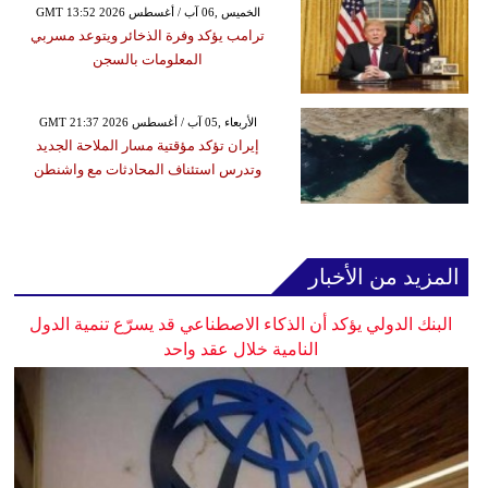
GMT 13:52 2026 الخميس ,06 آب / أغسطس
ترامب يؤكد وفرة الذخائر ويتوعد مسربي
المعلومات بالسجن
GMT 21:37 2026 الأربعاء ,05 آب / أغسطس
إيران تؤكد مؤقتية مسار الملاحة الجديد
وتدرس استئناف المحادثات مع واشنطن
المزيد من الأخبار
البنك الدولي يؤكد أن الذكاء الاصطناعي قد يسرّع تنمية الدول
النامية خلال عقد واحد