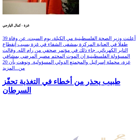
غزة - كمال اليازجي
أعلنت وزير الصحة الفلسطينية مي الكيلة، يوم السبت، عن وفاة 39
طفلا في العناية المركزة بمشفى الشفاء في غزة بسبب إنقطاع
التاير الكهربائي. جاء ذلك في مؤتمر صحفي من رام الله. وقالت
المسؤولة الفلسطينية إن الموت المحتم مصير المرضى بمشافي
غزة، محملة إسرائيل والمجمتع الدولي المسؤولية. ونوهت بأن 20
من...
المزيد
طبيب يحذر من أخطاء في التغذية تحفّز
السرطان