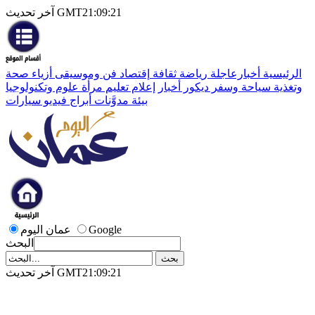
آخر تحديث GMT21:09:21
الرئيسية
أخبارعاجلة
رياضة
ثقافة
إقتصاد
فن وموسيقى
أزياء
صحة
وتغذية
سياحة وسفر
ديكور
أخبار
إعلام
تعليم
مرأة
علوم وتكنولوجيا
بيئة
مدوَّنات
أبراج
فيديو
سيارات
Google
عمان اليوم
البحث
آخر تحديث GMT21:09:21