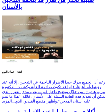
طبيبة تحذر من ضرر قد يلحقه التدخين
بالأسنان
لندن - عمان اليوم
رغم أن الجميع يدرك جيدا الأضرار الناجمة عن التدخين، إلا أنه عند
رؤيتها بأم أعيننا، فإنها قد تكون صادمة للغاية.وكشفت الدكتورة
مريم هاديان، من خلال توضيح داخل فم مريض، مدى الضرر الذي
يمكن أن تحدثه هذه العادة السيئة على الأسنان، قائلة: "هذا ما تبدو
عليه أسنان المدخن".ويُظهر مقطع الفيديو، الذي...
المزيد