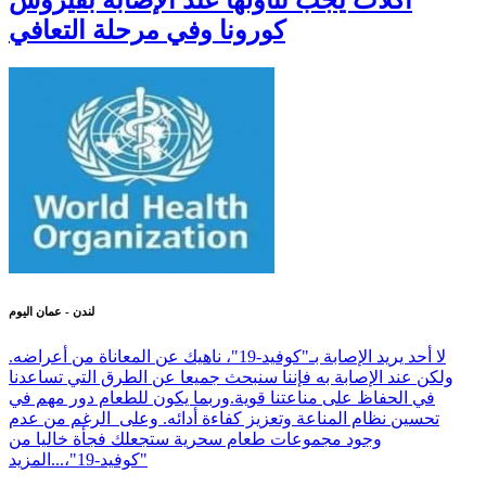
أكلات يجب تناولها عند الإصابة بفيروس
كورونا وفي مرحلة التعافي
لندن - عمان اليوم
لا أحد يريد الإصابة بـ"كوفيد-19"، ناهيك عن المعاناة من أعراضه.
ولكن عند الإصابة به فإننا سنبحث جميعا عن الطرق التي تساعدنا
في الحفاظ على مناعتنا قوية.وربما يكون للطعام دور مهم في
تحسين نظام المناعة وتعزيز كفاءة أدائه. وعلى الرغم من عدم
وجود مجموعات طعام سحرية ستجعلك فجأة خاليا من
"كوفيد-19"،...
المزيد