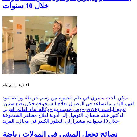
خلال 10 سنوات
القاهرة ـ سليم إمام
تمكن باحث مصري في علم الجينوم من رسم خريطة وراثية تقود
لفهم آلية ربما تساعد في الوصول لعلاج للشيخوخة خلال بضع سنين.
وفي حديث مع «وكالة أنباء العالم العربي» (AWP)، توقع الباحث
الدكتور هيثم شعبان، التوصل إلى أدوية لعلاج مظاهر الشيخوخة
خلال 10 سنوات، مشيراً إلى التطور الكبير في مجال...
المزيد
نصائح تجعل المشي في المولات رياضة