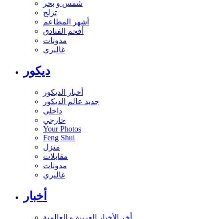
شمس و بحر
تزلج
أشهر المطاعم
أفخم الفنادق
مدونات
غاليري
ديكور
أخبار الديكور
جديد عالم الديكور
داخلي
خارجي
Your Photos
Feng Shui
منزل
مقابلات
مدونات
غاليري
أخبار
أخر الأخبار العربية و العالمية