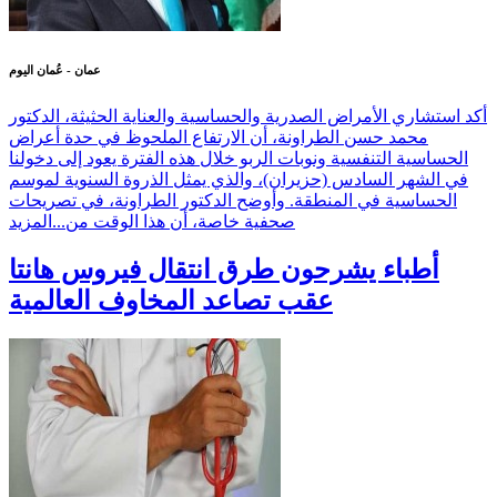
عمان - عُمان اليوم
أكد استشاري الأمراض الصدرية والحساسية والعناية الحثيثة، الدكتور
محمد حسن الطراونة، أن الارتفاع الملحوظ في حدة أعراض
الحساسية التنفسية ونوبات الربو خلال هذه الفترة يعود إلى دخولنا
في الشهر السادس (حزيران)، والذي يمثل الذروة السنوية لموسم
الحساسية في المنطقة. وأوضح الدكتور الطراونة، في تصريحات
صحفية خاصة، أن هذا الوقت من...
المزيد
أطباء يشرحون طرق انتقال فيروس هانتا
عقب تصاعد المخاوف العالمية