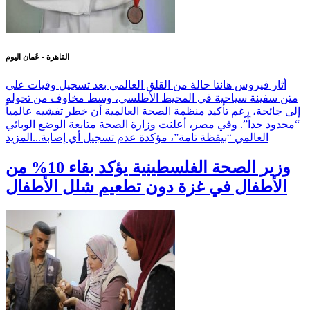
القاهرة - عُمان اليوم
أثار فيروس هانتا حالة من القلق العالمي بعد تسجيل وفيات على
متن سفينة سياحية في المحيط الأطلسي، وسط مخاوف من تحوله
إلى جائحة، رغم تأكيد منظمة الصحة العالمية أن خطر تفشيه عالمياً
“محدود جداً”. وفي مصر، أعلنت وزارة الصحة متابعة الوضع الوبائي
العالمي “بيقظة تامة”، مؤكدة عدم تسجيل أي إصابة...
المزيد
وزير الصحة الفلسطينية يؤكد بقاء 10% من
الأطفال في غزة دون تطعيم شلل الأطفال