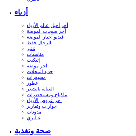
أزياء
آخر أخبار عالم الأزياء
آخر صيحات الموضة
فيديو أخبار الموضة
للرجال فقط
مُثير
مناسبات
إتيكيت
آخر موضة
جديد المحلات
مجوهرات
عطور
العناية بالشعر
ماكياج ومستحضرات
أخر عروض الأزياء
حوارات وتقارير
مدونات
غاليري
صحة وتغذية