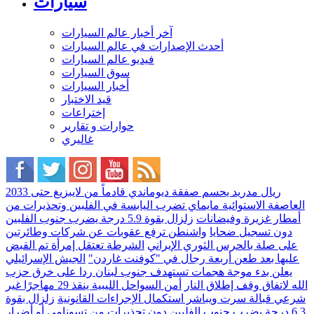
سيارات
آخر أخبار عالم السيارات
أحدث الإصدارات في عالم السيارات
فيديو عالم السيارات
سوق السيارات
أخبار السيارات
قيد الاختبار
إختراعات
حوارات و تقارير
غاليري
ريال مدريد يحسم صفقة ديوماندي قادماً من لايبزيغ حتى 2033
العاصفة الاستوائية مايماي تضرب اليابسة في الفلبين وتحذيرات من
أمطار غزيرة وفيضانات
زلزال بقوة 5.9 درجة يضرب جنوب الفلبين
دون تسجيل ضحايا
واشنطن ترفع عقوبات عن شركات وطائرتين
على صلة بالحرس الثوري الإيراني
الشرطة تعتقل إمرأة تم القبض
عليها بعد طعن أربعة رجال في "كوفنت غاردن"
الجيش الإسرائيلي
يعلن بدء موجة هجمات تستهدف جنوب لبنان ردا على خرق حزب
الله لاتفاق وقف إطلاق النار
أمن السواحل الليبية ينقذ 29 مهاجرًا غير
شرعي قبالة سرت ويباشر استكمال الإجراءات القانونية
زلزال بقوة
6.3 درجة يضرب جنوب الفلبين دون تحذيرات من تسونامي أو أضرار