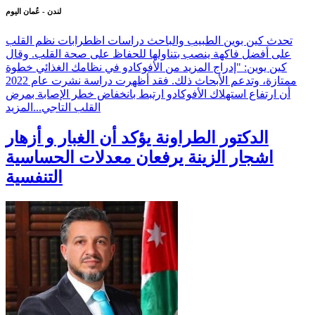
لندن - عُمان اليوم
تحدث كين بوين الطبيب والباحث دراسات اظطرابات نظم القلب
على أفضل فاكهة ينصب بتناولها للحفاظ على صحة القلب. وقال
كين يوين: "إدراج المزيد من الأفوكادو في نظامك الغذائي خطوة
ممتازة، وتدعم الأبحاث ذلك. فقد أظهرت دراسة نشرت عام 2022
أن ارتفاع استهلاك الأفوكادو ارتبط بانخفاض خطر الإصابة بمرض
القلب التاجي...
المزيد
الدكتور الطراونة يؤكد أن الغبار و أزهار
اشجار الزينة يرفعان معدلات الحساسية
التنفسية