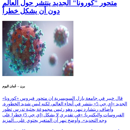
متحور "كورونا" الجديد ينتشر حول العالم
دون أن يشكل خطراً
برن – عُمان اليوم
قال خبير في جامعة بازل السويسرية إن متحور فيروس «كورونا»
الجديد «إي جي 5» ينتشر في أنحاء العالم، لكنه ليس شديد الخطورة.
وأضاف ريتشارد نيهر، وهو رئيس مجموعة بحثية تدرس تطور
الفيروسات والبكتيريا: «في تقديري لا يشكل (إي جي 5) خطرا على
وجه التحديد». وأوضح نيهر أن المتغير يحتوي على...
المزيد