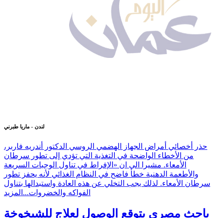
لندن - ماريا طبرني
حذر أخصائي أمراض الجهاز الهضمي الروسي الدكتور أندريه فاربر،
من الأخطاء الواضحة في التغذية التي تؤدي إلى تطور سرطان
الأمعاء. مشيرا الى ان «الإفراط في تناول الوجبات السريعة
والأطعمة الدهنية خطأ فاضح في النظام الغذائي لأنه يحفز تطور
سرطان الأمعاء. لذلك يجب التخلي عن هذه العادة واستبدالها بتناول
الفواكه والخضروات...
المزيد
باحث مصري يتوقع الوصول لعلاج للشيخوخة