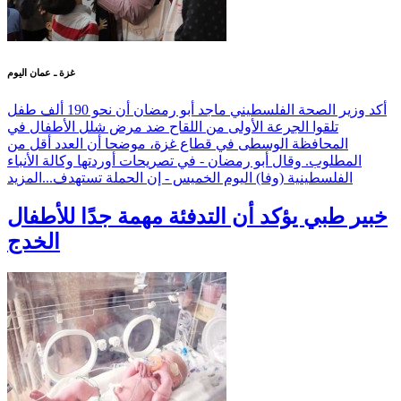
غزة ـ عمان اليوم
أكد وزير الصحة الفلسطيني ماجد أبو رمضان أن نحو 190 ألف طفل
تلقوا الجرعة الأولى من اللقاح ضد مرض شلل الأطفال في
المحافظة الوسطى في قطاع غزة، موضحا أن العدد أقل من
المطلوب. وقال أبو رمضان - في تصريحات أوردتها وكالة الأنباء
الفلسطينية (وفا) اليوم الخميس - إن الحملة تستهدف...
المزيد
خبير طبي يؤكد أن التدفئة مهمة جدًا للأطفال
الخدج