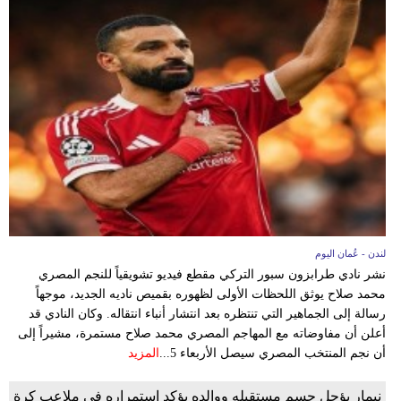
فيديو
سيارات
لندن - عُمان اليوم
نشر نادي طرابزون سبور التركي مقطع فيديو تشويقياً للنجم المصري
محمد صلاح يوثق اللحظات الأولى لظهوره بقميص ناديه الجديد، موجهاً
رسالة إلى الجماهير التي تنتظره بعد انتشار أنباء انتقاله. وكان النادي قد
أعلن أن مفاوضاته مع المهاجم المصري محمد صلاح مستمرة، مشيراً إلى
أن نجم المنتخب المصري سيصل الأربعاء 5...
المزيد
نيمار يؤجل حسم مستقبله ووالده يؤكد استمراره في ملاعب كرة