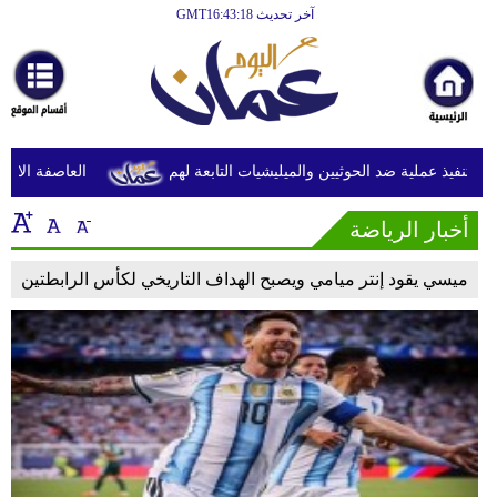
آخر تحديث GMT16:43:18
الرئيسية
أخبارعاجلة
رياضة
ثقافة
نفيذ عملية ضد الحوثيين والميليشيات التابعة لهم
العاصفة الاستوائي
إقتصاد
أخبار الرياضة
فن
ميسي يقود إنتر ميامي ويصبح الهداف التاريخي لكأس الرابطتين
وموسيقى
أزياء
صحة
وتغذية
سياحة