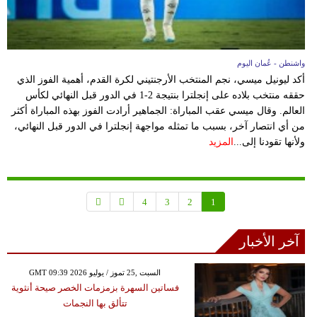
واشنطن - عُمان اليوم
أكد ليونيل ميسي، نجم المنتخب الأرجنتيني لكرة القدم، أهمية الفوز الذي
حققه منتخب بلاده على إنجلترا بنتيجة 2-1 في الدور قبل النهائي لكأس
العالم. وقال ميسي عقب المباراة: الجماهير أرادت الفوز بهذه المباراة أكثر
من أي انتصار آخر، بسبب ما تمثله مواجهة إنجلترا في الدور قبل النهائي،
ولأنها تقودنا إلى...
المزيد
4
3
2
1
آخر الأخبار
GMT 09:39 2026 السبت ,25 تموز / يوليو
فساتين السهرة بزمزمات الخصر صيحة أنثوية
تتألق بها النجمات