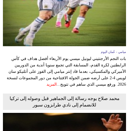
وسفر
ديكور
أخبار
إعلام
ميامي - عُمان اليوم
تعليم
بات النجم الأرجنتيني ليونيل ميسي يوم الأربعاء أفضل هداف في كأس
الرابطتين لكرة القدم، المسابقة التي تجمع سنويا أندية من الدوريين
مرأة
الأميركي والمكسيكي، بعدما قاد إنتر ميامي إلى الفوز على أتلتيكو سان
لويس 4-2 على أرضه ضمن الجولة الافتتاحية من دور المجموعات لنسخة
علوم
2026. ورفع ميسي الذي ساهم في تتويج...
المزيد
وتكنولوجيا
محمد صلاح يوجه رسالة إلى الجماهير قبل وصوله إلى تركيا
بيئة
للانضمام إلى نادي طرابزون سبور
مدوَّنات
أبراج