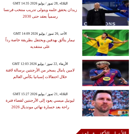
GMT 14:35 2026 الثلاثاء ,28 تموز / يوليو
زيدان يحقق حلمه ويتولى تدريب منتخب فرنسا
رسمياً بعقد حتى 2030
GMT 14:09 2026 الأحد ,26 تموز / يوليو
نيمار يتألق بهدفين ويحتفل بطريقة خاصة رداً
على منتقديه
GMT 12:03 2026 الأربعاء ,22 تموز / يوليو
لامين يامال يسخر من الأرجنتين برسالة لافتة
خلال احتفالات إسبانيا بكأس العالم
GMT 15:27 2026 الثلاثاء ,21 تموز / يوليو
ليونيل ميسي يعود إلى الأرجنتين لقضاء فترة
راحة بعد خسارة نهائي مونديال 2026