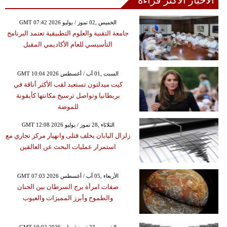
الأخبار الأكثر قراءة
GMT 07:42 2026 الخميس ,02 تموز / يوليو
جامعة التقنية والعلوم التطبيقية تعتمد البرنامج
التأسيسي للعام الأكاديمي المقبل
GMT 10:04 2026 السبت ,01 آب / أغسطس
كيت ميدلتون تستعيد لقب الأكثر أناقة في
بريطانيا وتواصل ترسيخ مكانتها كأيقونة
للموضة
GMT 12:08 2026 الثلاثاء ,28 تموز / يوليو
زلزال اليابان يخلف قتلى وانهيار مركز تجاري مع
استمرار عمليات البحث عن العالقين
GMT 07:03 2026 الأربعاء ,05 آب / أغسطس
صفات امرأة برج السرطان بين الحنان
والطموح وأبرز المميزات والعيوب