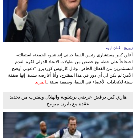
زيوريخ - عُمان اليوم
أعلن كبير مستشاري رئيس الفيفا جياني إنفانتينو، الجمعة، استقالته،
احتجاجاً على خطة بيع حصص من بطولات الاتحاد الدولي لكرة القدم
لمستثمرين من القطاع الخاص. وقال كارلوس كورديرو: "دعوني أوضح
الأمر؛ لم يكن لي أي دور في هذا المقترح، وأنا أعارضه بشدة. إنها صفقة
سيئة للاتحادات الأعضاء في الفيفا، وصفقة سيئة...
المزيد
هاري كين يرفض عرضي برشلونة والهلال ويقترب من تجديد
عقده مع بايرن ميونيخ