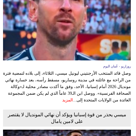
روزاريو - عُمان اليوم
وصل قائد المنتخب الأرجنتيني ليونيل ميسي، الثلاثاء، إلى بلاده لتمضية فترة
من الراحة مع عائلته في مدينة روساريو، مسقط رأسه، بعد خسارة نهائي
مونديال 2026 أمام إسبانيا، الأحد، وفق ما أكدت مصادر محلية لـ«وكالة
الصحافة الفرنسية». ووصل ابن الـ39 عاماً الذي لم يكن ضمن المجموعة
العائدة من الولايات المتحدة إلى...
المزيد
ميسي يحذر من قوة إسبانيا ويؤكد أن نهائي المونديال لا يقتصر
على لامين يامال