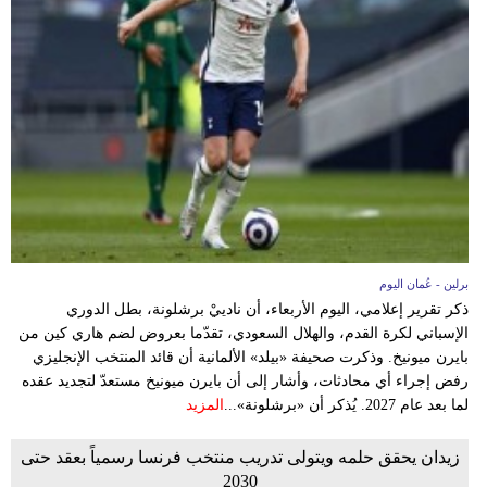
برلين - عُمان اليوم
ذكر تقرير إعلامي، اليوم الأربعاء، أن نادييْ برشلونة، بطل الدوري
الإسباني لكرة القدم، والهلال السعودي، تقدّما بعروض لضم هاري كين من
بايرن ميونيخ. وذكرت صحيفة «بيلد» الألمانية أن قائد المنتخب الإنجليزي
رفض إجراء أي محادثات، وأشار إلى أن بايرن ميونيخ مستعدّ لتجديد عقده
لما بعد عام 2027. يُذكر أن «برشلونة»...
المزيد
زيدان يحقق حلمه ويتولى تدريب منتخب فرنسا رسمياً بعقد حتى
2030