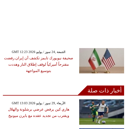
GMT 12:23 2026 الجمعة ,24 تموز / يوليو
صحيفة نيويورك تايمز تكشف أن إيران رفضت
مقترحاً أميركياً لوقف إطلاق النار وهددت
بتوسيع المواجهة
أخبار ذات صلة
GMT 13:03 2026 الأربعاء ,29 تموز / يوليو
هاري كين يرفض عرضي برشلونة والهلال
ويقترب من تجديد عقده مع بايرن ميونيخ