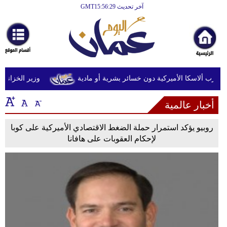
آخر تحديث GMT15:56:29
الرئيسية
أخبارعاجلة
رياضة
ثقافة
وزير الخزانة الأمري
إقتصاد
أخبار عالمية
فن
روبيو يؤكد استمرار حملة الضغط الاقتصادي الأميركية على كوبا
وموسيقى
لإحكام العقوبات على هافانا
أزياء
صحة
وتغذية
سياحة