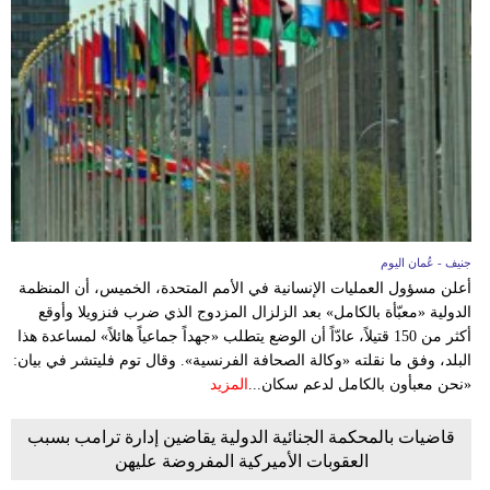
جنيف - عُمان اليوم
أعلن مسؤول العمليات الإنسانية في الأمم المتحدة، الخميس، أن المنظمة
الدولية «معبّأة بالكامل» بعد الزلزال المزدوج الذي ضرب فنزويلا وأوقع
أكثر من 150 قتيلاً، عادّاً أن الوضع يتطلب «جهداً جماعياً هائلاً» لمساعدة هذا
البلد، وفق ما نقلته «وكالة الصحافة الفرنسية». وقال توم فليتشر في بيان:
«نحن معبأون بالكامل لدعم سكان...
المزيد
قاضيات بالمحكمة الجنائية الدولية يقاضين إدارة ترامب بسبب
العقوبات الأميركية المفروضة عليهن