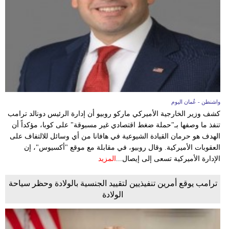
وسفر
ديكور
أخبار
إعلام
تعليم
واشنطن - عُمان اليوم
كشف وزير الخارجية الأميركي ماركو روبيو أن إدارة الرئيس دونالد ترامب
مرأة
تنفذ ما وصفها بـ"حملة ضغط اقتصادي غير مسبوقة" على كوبا، مؤكداً أن
الهدف هو حرمان القيادة الشيوعية في هافانا من أي وسائل للالتفاف على
علوم
العقوبات الأميركية. وقال روبيو، في مقابلة مع موقع "أكسيوس"، إن
وتكنولوجيا
الإدارة الأميركية تسعى إلى إيصال...
المزيد
بيئة
ترامب يوقع أمرين تنفيذيين لتقييد الجنسية بالولادة وحظر سياحة
الولادة
مدوَّنات
أبراج