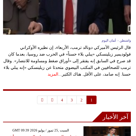
واشنطن - عُمان اليوم
قال الرئيس الأميركي دونالد ترمب، الأربعاء، إن نظيره الأوكراني
فولوديمير زيلينسكي «يبلي بلاء حسناً» في الحرب ضد روسيا، بعدما كان
قد صرح في السابق إنه يفتقر إلى «أوراق ضغط ومساومة للانتصار». وقال
ترمب للصحافيين في المكتب البيضوي متحدثا عن زيلينسكي «إنه يبلي بلاء
حسنا. إنه صامد، على الأقل. هناك الكثير...
المزيد
4
3
2
1
آخر الأخبار
GMT 09:39 2026 السبت ,25 تموز / يوليو