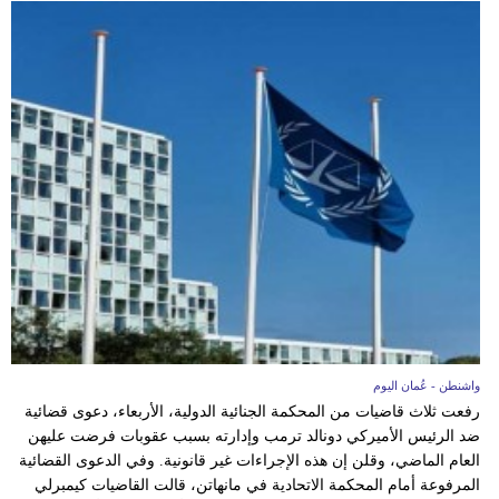
واشنطن - عُمان اليوم
رفعت ثلاث قاضيات من المحكمة الجنائية الدولية، الأربعاء، دعوى قضائية
ضد ​الرئيس الأميركي دونالد ترمب وإدارته بسبب عقوبات فرضت عليهن
العام الماضي، وقلن إن هذه الإجراءات غير قانونية. وفي الدعوى القضائية
المرفوعة أمام المحكمة الاتحادية في مانهاتن، قالت القاضيات كيمبرلي