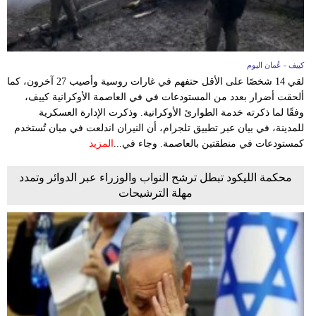
كييف - عُمان اليوم
لقي 14 شخصًا على الأقل حتفهم في غارات روسية وأصيب ‌27 آخرون، كما
⁠ألحقت ‌أضرار بعدد ‌من المستودعات ‌في ⁠في العاصمة الأوكرانية كييف،
وفقًا لما ذكرته خدمة الطوارئ الأوكرانية. وذكرت الإدارة العسكرية
للمدينة، في بيان عبر تطبيق تلجرام، أن النيران اندلعت في مبان تُستخدم
كمستودعات في منطقتين بالعاصمة. وجاء في...
المزيد
محكمة الليكود تبطل ترشح النواب والوزراء عبر الدوائر وتمدد
مهلة الترشيحات