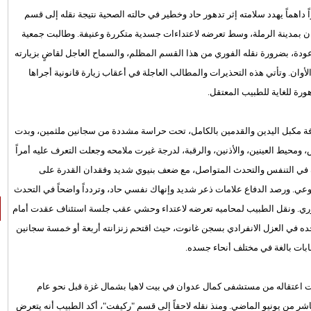
ً داهماً يهدد سلامته إثر تدهور حاد وخطير في حالته الصحية نتيجة نقله إلى قسم
 بمدينة الرملة، وسط تعرضه لاعتداءات جسدية متكررة وعنيفة. وطالبت جمعية
عودة، بضرورة نقله الفوري من هذا القسم المظلم، والسماح العاجل لقاضٍ بزيارته
الأوان. وتأتي هذه التحذيرات والمطالب العاجلة في أعقاب زيارة قانونية أجراها
ورة للغاية للطبيب المعتقل.
غرفة مكبل اليدين والقدمين بالكامل، تحت حراسة مشددة من سجانين ملثمين، وبدت
محيط العينين، والأذنين، والرقبة، لدرجة غيرت ملامحه وجعلت التعرف عليه أمراً
ادة في التنفس والتحدث المتواصل، مع ضعف بنيوي شديد وفقدان القدرة على
ي. ورصد الدفاع علامات ذعر شديد وإنهاك نفسي حاد، وتردداً واضحاً في التحدث
 وفوري. ونقل الطبيب لمحاميه تعرضه لاعتداء وحشي عقب جلسة استئناف عقدت أمام
واجده في العزل الانفرادي بسجن غانوت، حيث اقتحم زنزانته أربعة أو خمسة سجانين
بات بالغة في مختلف أنحاء جسده.
ى وقت اعتقاله من مستشفى كمال عدوان في بيت لاهيا بشمال غزة قبل نحو عام
شر من يونيو الماضي. ومنذ نقله لاحقاً إلى قسم "ركيفت"، أكد الطبيب أنه يتعرض