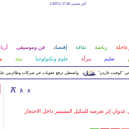
آخر تحديث GMT21:37:08
عاجلة
رياضة
ثقافة
إقتصاد
فن وموسيقى
أزياء
تعليم
مرأة
علوم وتكنولوجيا
بيئة
م
فنت غاردن"
واشنطن ترفع عقوبات عن شركات وطائرتين على صلة با
وان إثر تعرضه للتنكيل المستمر داخل الاحتجاز