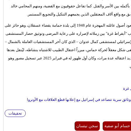
مله بين الأسر والقتل. كما تفاعل حقوقيون مع القضية، ومنهم المحامي خالد
 مع واقع آلاف المعتقلين الذين يجمعهم التنكيل والتجويع المستمر.
يذكر أن حسام أبو صفية من مواليد 21 نوفمبر 1973 في مخيم جباليا، وتعود أصول عائلته المهجرة عام 1948 إلى بلدة حمامة بقضاء عسقلان، وهو حائز على
ب "أبقراط غزة" بين زملائه لإصراره على رعاية المرضى وتوثيق حصار المستشفى
2 ديسمبر 2024 أثناء اقتحام الجيش الإسرائيلي لمستشفى كمال عدوان – الذي كان آخر المستشفيات العاملة بالشمال –
ى شكل معقلاً لحركة حماس، مبرراً اعتقال الطبيب للاشتباه بنشاطه، ليُنقل بعدها
إلى مراكز احتجاز متعددة منها النقب قبل تحويله للسجون الرسمية وتمديد اعتقاله عدة مرات، وكان أول ظهور له في فبراير 2025 عبر تسجيل مصور وهو
.
ق سرية تتصاعد في إسرائيل مع إعلانها قطع العلاقات مع الأونروا
تحقيقات
 حسام أبو صفية
سجن نيتسان