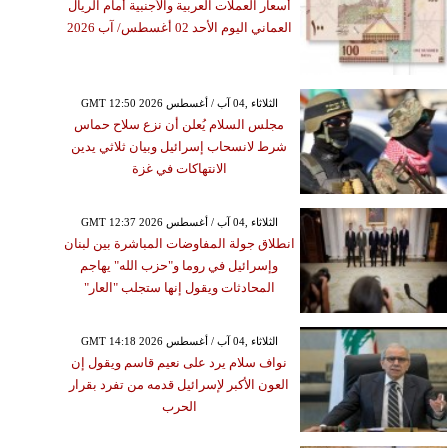
أسعار العملات العربية والأجنبية أمام الريال
العماني اليوم الأحد 02 أغسطس/ آب 2026
GMT 12:50 2026 الثلاثاء ,04 آب / أغسطس
مجلس السلام يُعلن أن نزع سلاح حماس
شرط لانسحاب إسرائيل وبيان ثلاثي يدين
الانتهاكات في غزة
GMT 12:37 2026 الثلاثاء ,04 آب / أغسطس
انطلاق جولة المفاوضات المباشرة بين لبنان
وإسرائيل في روما و"حزب الله" يهاجم
المحادثات ويقول إنها ستجلب "العار"
GMT 14:18 2026 الثلاثاء ,04 آب / أغسطس
نواف سلام يرد على نعيم قاسم ويقول إن
العون الأكبر لإسرائيل قدمه من تفرد بقرار
الحرب