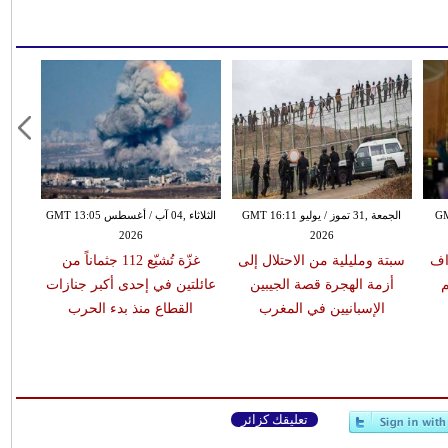
GMT 10:2
الجمعة ,31 تموز / يوليو GMT 16:11
الثلاثاء ,04 آب / أغسطس GMT 13:05
2026
2026
اف
سبتة ومليلية من الاحتلال إلى
غزّة تُشيّع 112 جثماناً من
م
أزمة الهجرة قصة الجيبين
عائلتين في إحدى أكبر جنازات
الإسبانيين في المغرب
القطاع منذ بدء الحرب
تعليقك كزائر