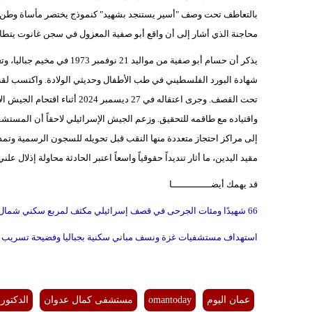
بالتعاطف تحت وصف "أسير يستنجد بشهيد" كنموذج يختصر مأساة وطن بأك
محاجنة الذي أشار إلى أن واقع أبو صفية المعزول في سجن غانوت يتطابق
شهادة البورد الفلسطيني في طب الأطفال وحديثي الولادة. واكتسب لق
تحت القصف. وجرى اعتقاله في 7
واقتياده مع طاقمه للتحقيق. وزعم الجيش الإسرائيلي لاحقاً أن المستشف
مقيد اليدين، ما أثار تنديداً حقوقياً واسعاً اعتبر الحادثة محاولة إذلال علني
قد يهمك أيضــــــــــــــا
66 شهيدًا ومئات الجرحى في قصف إسرائيلي مكثف لمربع سكني شمال غزة
استهداف مستشفيات غزة ونسف مباني سكنية بجباليا وفضيحة تسريب وثائ
عمان اليوم
omantoday
مستشفى كمال عدوان
الدكتور