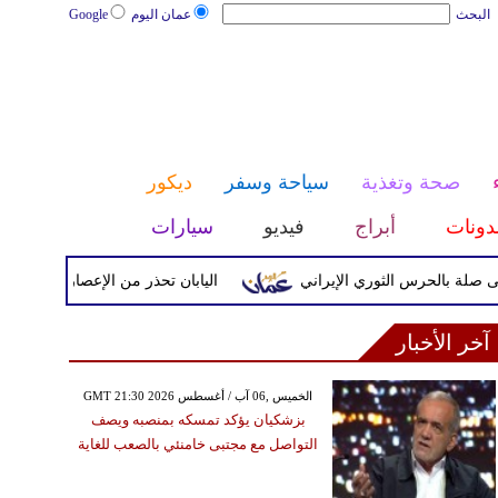
البحث
عمان اليوم
Google
صحة وتغذية
سياحة وسفر
ديكور
دونات
أبراج
فيديو
سيارات
لحرس الثوري الإيراني
اليابان تحذر من الإعصار دولفين ورياح عات
آخر الأخبار
GMT 21:30 2026 الخميس ,06 آب / أغسطس
بزشكيان يؤكد تمسكه بمنصبه ويصف
التواصل مع مجتبى خامنئي بالصعب للغاية