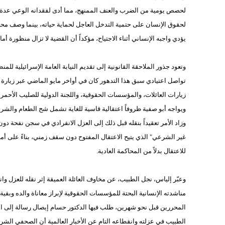
لحصص يومية من الضرب والعنف الممنهج، مما أدى لفقدانه الوعي عدة م
لحقوق الإنسان على حتمية التدخل العاجل لحماية حياته، بينما وصف مح
يؤدي واجبه الإنساني أثناء الاجتياح، مؤكداً أن القضية لا تزال منظورة 
وتعود جذور الملاحقة القانونية إلى تقديم النيابة العامة الإسرائيلية للمن
تواصل اعتيادي سبق هذا التدهور كان في أواخر مايو الماضي عبر زيارة مح
زيارات العائلات، والمؤسسات الحقوقية، واللجنة الدولية للصليب الأحم
ويواجه أبو صفية ظروفاً اعتقالية قاسية للغاية تشمل شح الطعام والشرا
وزاد الأمر تعقيداً بنقله قبل ذلك إلى العزل الانفرادي في سجن نفحة 
للاعتقال بدلاً من المحاكمة العادية.
وعبّر إلياس، نجل الطبيب، عن مخاوف العائلة العميقة إثر نقله للعزل وا
مناشدته الإنسانية البحتة للمؤسسات الحقوقية لإبراز معاناة والده وب
المحررين قبل نحو شهرين، طلب فيها الدكتور حسام إيصال رسالة إلى ا
الطبيب في عزلته وانقطاعه التام عن الأخبار العالمية أن الصحفي الشر