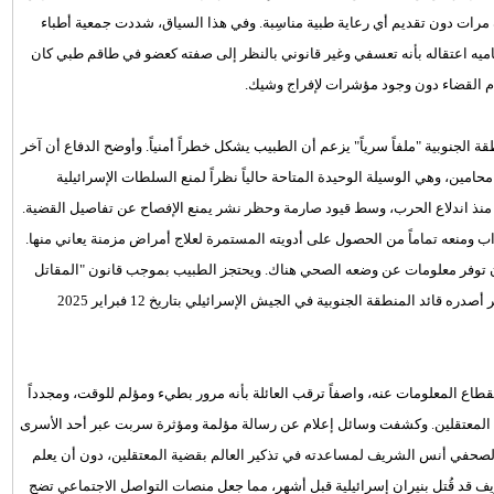
رات دون تقديم أي رعاية طبية مناسِبة. وفي هذا السياق، شددت جمعية أطباء
اميه اعتقاله بأنه تعسفي وغير قانوني بالنظر إلى صفته كعضو في طاقم طبي كان
أمام القضاء دون وجود مؤشرات لإفراج وشيك.
طقة الجنوبية "ملفاً سرياً" يزعم أن الطبيب يشكل خطراً أمنياً. وأوضح الدفاع أن آخر
امين، وهي الوسيلة الوحيدة المتاحة حالياً نظراً لمنع السلطات الإسرائيلية
ر منذ اندلاع الحرب، وسط قيود صارمة وحظر نشر يمنع الإفصاح عن تفاصيل القضية.
ب ومنعه تماماً من الحصول على أدويته المستمرة لعلاج أمراض مزمنة يعاني منها.
دون توفر معلومات عن وضعه الصحي هناك. ويحتجز الطبيب بموجب قانون "المقاتل
غير الشرعي" الذي يتيح الاعتقال المفتوح دون سقف زمني، بناءً على أمر أصدره قائد المنطقة الجنوبية في الجيش الإسرائيلي بتاريخ 12 فبراير 2025
نقطاع المعلومات عنه، واصفاً ترقب العائلة بأنه مرور بطيء ومؤلم للوقت، ومجدداً
قية المعتقلين. وكشفت وسائل إعلام عن رسالة مؤلمة ومؤثرة سربت عبر أحد الأسرى
لصحفي أنس الشريف لمساعدته في تذكير العالم بقضية المعتقلين، دون أن يعلم
يف قد قُتل بنيران إسرائيلية قبل أشهر، مما جعل منصات التواصل الاجتماعي تضج