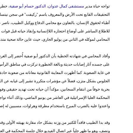
تواجه حياة مدير
مستشفى كمال عدوان
،
الدكتور حسام أبو صفية
، خطرا
التحقيقات القابع تحت الأرض والمعروف باسم "ركيفت" في سجن نيتسان
أطباء لحقوق الإنسان، بالتعاون مع محامي الدفاع ووكيل الطبيب، ناصر 
للاطلاع المباشر على أوضاع احتجازه اللاإنسانية وإنقاذ حياته قبل فوات 
المحامي لموكله في الثاني من يوليو الجاري، حيث عاين حالة صحية متده
وأفاد المحامي في شهادته الخطية بأن الدكتور أبو صفية أُحضر إلى ال
على جسده آثار إصابات حديثة وبالغة الخطورة تركزت في مناطق الرأس، و
في غاية الصعوبة. كما أظهرت المعاينة القانونية معاناته من صعوبة ح
الجلوس بشكل متزن، فضلاً عن مؤشرات متكررة تشير إلى غيابه عن الوع
بحرية خوفاً من انتقام السجانين، مؤكداً أن حياته تحت تهديد حقيقي
المحكمة العليا الإسرائيلية في العاشر من يونيو الماضي، وذلك أثناء ت
واعتدوا عليه بالضرب المبرح باستخدام مطرقة وهراوات، مسببين له إصا
وقد بدا الطبيب فاقداً للكثير من وزنه بشكل حاد مقارنة بهيئته الأول
ونصف، وهو ما ظهر جلياً عبر اتصال الفيديو خلال جلسة المحكمة في العا