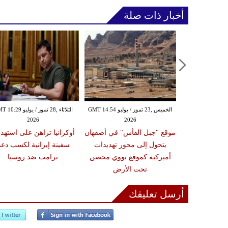
أخبار ذات صلة
الأربعاء ,22 تموز / يوليو GMT 12:40
الخميس ,23 تموز / يوليو GMT 14:54
الثلاثاء ,28 تموز / يوليو 9
2026
2026
20
لي من تخصيب
موقع "جبل الفأس" في أصفهان
أوكرانيا تراهن على استهد
م في موقع "جبل
يتحول إلى محور تهديدات
سفينة إيرانية لكسب دع
يراني للأنشطة
أميركية كموقع نووي محصن
ترامب ضد روسيا
بالموقع
تحت الأرض
أرسل تعليقك