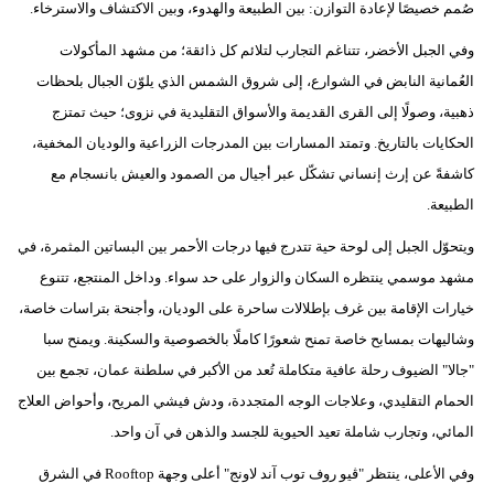
صُمم خصيصًا لإعادة التوازن: بين الطبيعة والهدوء، وبين الاكتشاف والاسترخاء.
فيديو
وفي الجبل الأخضر، تتناغم التجارب لتلائم كل ذائقة؛ من مشهد المأكولات
سيارات
العُمانية النابض في الشوارع، إلى شروق الشمس الذي يلوّن الجبال بلحظات
ذهبية، وصولًا إلى القرى القديمة والأسواق التقليدية في نزوى؛ حيث تمتزج
الحكايات بالتاريخ. وتمتد المسارات بين المدرجات الزراعية والوديان المخفية،
كاشفةً عن إرث إنساني تشكّل عبر أجيال من الصمود والعيش بانسجام مع
الطبيعة.
ويتحوّل الجبل إلى لوحة حية تتدرج فيها درجات الأحمر بين البساتين المثمرة، في
مشهد موسمي ينتظره السكان والزوار على حد سواء. وداخل المنتجع، تتنوع
خيارات الإقامة بين غرف بإطلالات ساحرة على الوديان، وأجنحة بتراسات خاصة،
وشاليهات بمسابح خاصة تمنح شعورًا كاملًا بالخصوصية والسكينة. ويمنح سبا
"جالا" الضيوف رحلة عافية متكاملة تُعد من الأكبر في سلطنة عمان، تجمع بين
الحمام التقليدي، وعلاجات الوجه المتجددة، ودش فيشي المريح، وأحواض العلاج
المائي، وتجارب شاملة تعيد الحيوية للجسد والذهن في آن واحد.
وفي الأعلى، ينتظر "ڤيو روف توب آند لاونج" أعلى وجهة Rooftop في الشرق