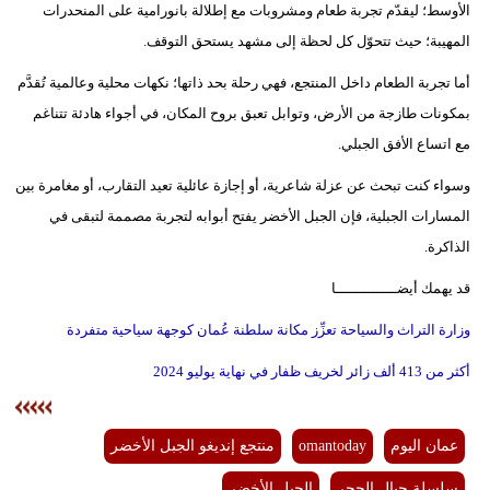
الأوسط؛ ليقدّم تجربة طعام ومشروبات مع إطلالة بانورامية على المنحدرات
المهيبة؛ حيث تتحوّل كل لحظة إلى مشهد يستحق التوقف.
أما تجربة الطعام داخل المنتجع، فهي رحلة بحد ذاتها؛ نكهات محلية وعالمية تُقدَّم
بمكونات طازجة من الأرض، وتوابل تعبق بروح المكان، في أجواء هادئة تتناغم
مع اتساع الأفق الجبلي.
وسواء كنت تبحث عن عزلة شاعرية، أو إجازة عائلية تعيد التقارب، أو مغامرة بين
المسارات الجبلية، فإن الجبل الأخضر يفتح أبوابه لتجربة مصممة لتبقى في
الذاكرة.
قد يهمك أيضــــــــــــــا
وزارة التراث والسياحة تعزِّز مكانة سلطنة عُمان كوجهة سياحية متفردة
أكثر من 413 ألف زائر لخريف ظفار في نهاية يوليو 2024
عمان اليوم
omantoday
منتجع إنديغو الجبل الأخضر
سلسلة جبال الحجر
الجبل الأخضر