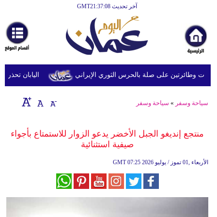
آخر تحديث GMT21:37:08
الرئيسية
أخبارعاجلة
رياضة
ثقافة
 وطائرتين على صلة بالحرس الثوري الإيراني
اليابان تحذر من ال
إقتصاد
سياحة وسفر
»
سياحة وسفر
فن
وموسيقى
منتجع إنديغو الجبل الأخضر يدعو الزوار للاستمتاع بأجواء
صيفية استثنائية
أزياء
07:25 2026 الأربعاء ,01 تموز / يوليو
GMT
صحة
وتغذية
سياحة