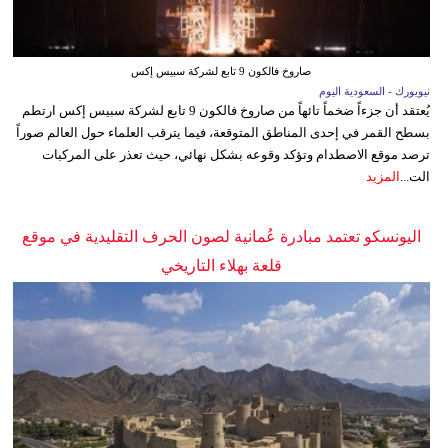
صاروخ فالكون 9 تابع لشركة سبيس إكس
نيويورك - السعودية اليوم
يُعتقد أن جزءاً ضخماً تائهاً من صاروخ فالكون 9 تابع لشركة سبيس إكس ارتطم
بسطح القمر في إحدى المناطق المتوقعة، فيما يترقب العلماء حول العالم صوراً
ترصد موقع الاصطدام وتؤكد وقوعه بشكل نهائي، حيث تعذر على المركبات
الت...
المزيد
اليونسكو تعتمد مبادرة عُمانية لصون الحرف التقليدية في موقع
قلعة بهلاء التاريخي