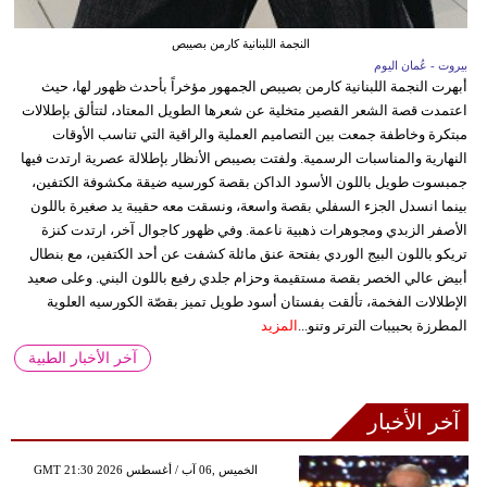
النجمة اللبنانية كارمن بصيبص
بيروت - عُمان اليوم
أبهرت النجمة اللبنانية كارمن بصيبص الجمهور مؤخراً بأحدث ظهور لها، حيث
اعتمدت قصة الشعر القصير متخلية عن شعرها الطويل المعتاد، لتتألق بإطلالات
مبتكرة وخاطفة جمعت بين التصاميم العملية والراقية التي تناسب الأوقات
النهارية والمناسبات الرسمية. ولفتت بصيبص الأنظار بإطلالة عصرية ارتدت فيها
جمبسوت طويل باللون الأسود الداكن بقصة كورسيه ضيقة مكشوفة الكتفين،
بينما انسدل الجزء السفلي بقصة واسعة، ونسقت معه حقيبة يد صغيرة باللون
الأصفر الزبدي ومجوهرات ذهبية ناعمة. وفي ظهور كاجوال آخر، ارتدت كنزة
تريكو باللون البيج الوردي بفتحة عنق مائلة كشفت عن أحد الكتفين، مع بنطال
أبيض عالي الخصر بقصة مستقيمة وحزام جلدي رفيع باللون البني. وعلى صعيد
الإطلالات الفخمة، تألقت بفستان أسود طويل تميز بقصّة الكورسيه العلوية
المطرزة بحبيبات الترتر وتنو...
المزيد
آخر الأخبار الطبية
آخر الأخبار
GMT 21:30 2026 الخميس ,06 آب / أغسطس