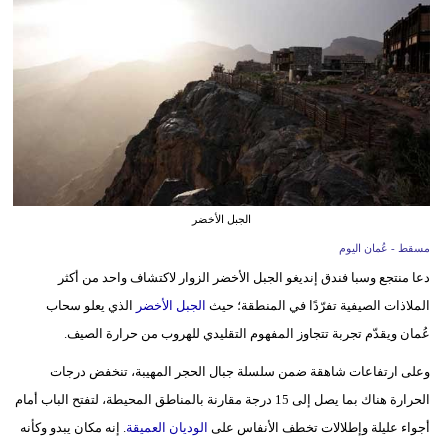
وسفر
ديكور
أخبار
إعلام
تعليم
الجبل الأخضر
مرأة
مسقط - عُمان اليوم
علوم
دعا منتجع وسبا فندق إنديغو الجبل الأخضر الزوار لاكتشاف واحد من أكثر
وتكنولوجيا
الملاذات الصيفية تفرّدًا في المنطقة؛ حيث
الجبل الأخضر
الذي يعلو سحاب
عُمان ويقدّم تجربة تتجاوز المفهوم التقليدي للهروب من حرارة الصيف.
بيئة
وعلى ارتفاعات شاهقة ضمن سلسلة جبال الحجر المهيبة، تنخفض درجات
مدوَّنات
الحرارة هناك بما يصل إلى 15 درجة مقارنة بالمناطق المحيطة، لتفتح الباب أمام
أجواء عليلة وإطلالات تخطف الأنفاس على
الوديان العميقة
. إنه مكان يبدو وكأنه
أبراج