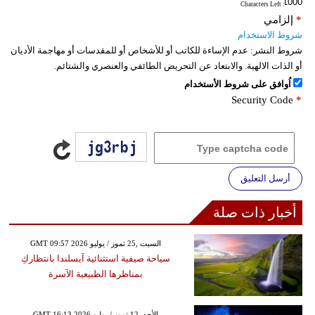
: Characters Left
*
إلزامي
شروط الاستخدام
شروط النشر:
عدم الإساءة للكاتب أو للأشخاص أو للمقدسات أو مهاجمة الأديان
أو الذات الالهية. والابتعاد عن التحريض الطائفي والعنصري والشتائم.
اُوافق على شروط الأستخدام
Security Code
*
أرسل التعليق
أخبار ذات صلة
GMT 09:57 2026 السبت ,25 تموز / يوليو
سياحة صيفية استثنائية آيسلندا بانتظاركِ
بمناظرها الطبيعية الآسرة
GMT 16:13 2026 الأحد ,12 تموز / يوليو