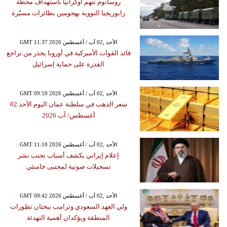
روساتوم تتهم أوكرانيا باستهداف محطة
زابوريجيا النووية بهجومين بطائرات مسيّرة
GMT 11:37 2026 الأحد ,02 آب / أغسطس
قائد القوات الأميركية في أوروبا يحذر من تراجع
القدرة على حماية إسرائيل
GMT 09:59 2026 الأحد ,02 آب / أغسطس
سعر الذهب في سلطنة عمان اليوم الأحد 02
أغسطس/ آب 2026
GMT 11:10 2026 الأحد ,02 آب / أغسطس
إعلام إيراني يكشف أسباب تجنب نشر
تسجيلات صوتية لمجتبى خامنئي
GMT 09:42 2026 الأحد ,02 آب / أغسطس
ولي العهد السعودي وترامب يبحثان تطورات
المنطقة ويؤكدان أهمية التهدئة