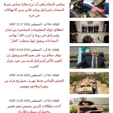
مجلس السلام يُعلن أن نزع سلاح حماس شرط
لانسحاب إسرائيل وبيان ثلاثي يدين الانتهاكات
في غزة
GMT 12:37 2026 الثلاثاء ,04 آب / أغسطس
انطلاق جولة المفاوضات المباشرة بين لبنان
وإسرائيل في روما و"حزب الله" يهاجم
المحادثات ويقول إنها ستجلب "العار"
GMT 14:18 2026 الثلاثاء ,04 آب / أغسطس
نواف سلام يرد على نعيم قاسم ويقول إن
العون الأكبر لإسرائيل قدمه من تفرد بقرار
الحرب
GMT 14:26 2026 الثلاثاء ,04 آب / أغسطس
الجيش اللبناني يحبط تهريب صواريخ غراد من
سوريا ويلاحق متهمين
GMT 12:06 2026 الثلاثاء ,04 آب / أغسطس
أحدث إطلالات كارمن بصيبص شعر قصير
واختيارات مبتكرة للأزياء