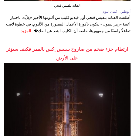
الفنانة بلقيس فتحي
أبوظبي - عُمان اليوم
أطلقت الفنانة بلقيس فتحي أول فيديو كليب من ألبومها الأخير «غِلّ»، باختيار
أغنية «زهر ليمون» لتكون باكورة الأعمال المصورة من الألبوم، في خطوة لاقت
تفاعلًا واسعًا من جمهورها، خاصة أن الكليب ابتعد عن الفك�...
المزيد
ارتطام جزء ضخم من صاروخ سبيس إكس بالقمر فكيف سيؤثر
على الأرض