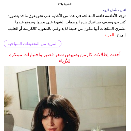
الشوكولاتة
لندن - عُمان اليوم
توجد الأطعمة فائقة المعالجة في عدد من الأغذية على نحو يفوق ما قد يتصوره
كثيرون، وسوف تساعدك هذه الوصفات الشهية على تجنبها. ونتوقع عندما
نشتري المثلجات أنها تتكون من خليط لذيذ وغني بالدهون، كالكريمة أو الحليب،
إلى ج...
المزيد
المزيد من التحقيقات السياحية
أحدث إطلالات كارمن بصيبص شعر قصير واختيارات مبتكرة
للأزياء