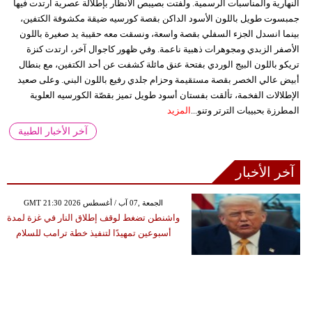
النهارية والمناسبات الرسمية. ولفتت بصيبص الأنظار بإطلالة عصرية ارتدت فيها
جمبسوت طويل باللون الأسود الداكن بقصة كورسيه ضيقة مكشوفة الكتفين،
بينما انسدل الجزء السفلي بقصة واسعة، ونسقت معه حقيبة يد صغيرة باللون
الأصفر الزبدي ومجوهرات ذهبية ناعمة. وفي ظهور كاجوال آخر، ارتدت كنزة
تريكو باللون البيج الوردي بفتحة عنق مائلة كشفت عن أحد الكتفين، مع بنطال
أبيض عالي الخصر بقصة مستقيمة وحزام جلدي رفيع باللون البني. وعلى صعيد
الإطلالات الفخمة، تألقت بفستان أسود طويل تميز بقصّة الكورسيه العلوية
المطرزة بحبيبات الترتر وتنو...
المزيد
آخر الأخبار الطبية
آخر الأخبار
GMT 21:30 2026 الجمعة ,07 آب / أغسطس
واشنطن تضغط لوقف إطلاق النار في غزة لمدة
أسبوعين تمهيدًا لتنفيذ خطة ترامب للسلام