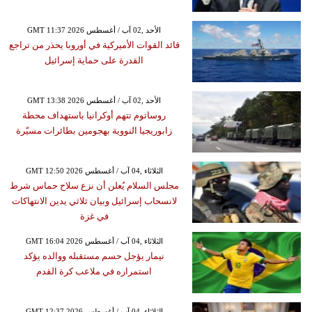
GMT 11:37 2026 الأحد ,02 آب / أغسطس
قائد القوات الأميركية في أوروبا يحذر من تراجع
القدرة على حماية إسرائيل
GMT 13:38 2026 الأحد ,02 آب / أغسطس
روساتوم تتهم أوكرانيا باستهداف محطة
زابوريجيا النووية بهجومين بطائرات مسيّرة
GMT 12:50 2026 الثلاثاء ,04 آب / أغسطس
مجلس السلام يُعلن أن نزع سلاح حماس شرط
لانسحاب إسرائيل وبيان ثلاثي يدين الانتهاكات
في غزة
GMT 16:04 2026 الثلاثاء ,04 آب / أغسطس
نيمار يؤجل حسم مستقبله ووالده يؤكد
استمراره في ملاعب كرة القدم
GMT 12:37 2026 الثلاثاء ,04 آب / أغسطس