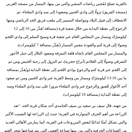
بالقرية تصلح لمُحبي رياضات المشي والتي من بينها، المسار من مسجد الغربي
(مسجد الفريق) نزولًا إلى وادي الخبين وصعودا إلى سد وادي الملحاء، ثم
الانعطاف إلى قبيل البلاد ومواصلة المسير إلى ملعب فريق الخد الرياضي ومنها
الرجوع إلى نقطة البداية من خلال شعبة قرة (بمسافة تُقدَّر بين 10 إلى 12
كيلومترًا)، ومسار من المجلس العام عبر شعبة قرة وسيح السلم إلى وادي اللجم
وصولا إلى قرية كتم والعودة بنفس المسار (يُقدَّر بمسافة 7 كيلومترات)،
والمسار من المجلس العام باتجاه قلعة المنزفة وصعود التلال إلى جبل الأحور
الشرقي وصولًا إلى العلائم (أبراج حجرية)، ثم النزول إلى رحبة الخيس ومن ثم
إلى اللجم عبر قرية كتم والرجوع بوادي اللجم إلى نقطة البداية (ويُقدَّر بمسافة
ما بين 10-13 كيلومترًا)، ومسار من وسط القرية عبر وادي الخبين ومن ثم صعود
أحد الأغوار للعبور والرجوع عبر وادي الملحاء مرورا على سد وادي الملحاء ومنه
إلى نقطة البداية (بمسافة 10 كيلومترات).
من جهته، قال سيف بن سعيد بن سيف الحامدي أحد سكان قرية الخد: "تعد
الزراعة من أهم الحرف المتوارثة في القرية؛ حيث إن الزراعة لها النصيب الأكبر
والتي تشكل أمنًا غذائيًا لبعض المزروعات في القرية، كما يمارس الأهالي العديد
من الصناعات الحرفية والتي من بينها صناعة العصي التي يتم صناعتها شجر العتم