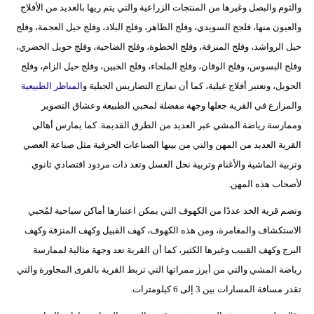
والثوم والبصل وغيرها من المنتجات الزراعية والتي يتم ريها بالعديد من الأفلاج
فيديو
والعيون منها، فلجج السويدي، وفلج الظاهر، وفلج البلاد، وفلج حيل العجمة، وفلج
حيل الرواشد، وفلج المنزفة، وفلج الخطوة، وفلج الضاحية، وفلج حويل الخضري،
سيارات
وفلج البسوس، وفلج الوقان، وفلج الملحاء، وفلج الخبين، وفلج حيل الزام، وفلج
الحويل، وتعتبر أفلاج غيلية، كما أن تمازج التضاريس الجبلية و
المناظر الطبيعية
والمزارع في القرية جعلها وجهة مفضلة لمحبي الطبيعة وعشاق التصوير
وممارسة رياضة المشي عبر العديد من الطرق القديمة. كما يمارس أهالي
القرية العديد من المهن والتي من بينها الصناعات الحرفية مثل صناعة العصي
وتربية الماشية والأغنام وتربية نحل العسل وتعد ذات مردود اقتصادي ثانوي
لأصحاب هذه المهن.
وتضم قرية الخد عددًا من الكهوف التي يمكن اعتبارها أماكن سياحية لمُحبي
الاستكشاف والمغامرة، ومن هذه الكهوف، كهف القبيل وكهف المنزفة وكهف
البرج وكهف القبيب وغيرها الكثير، كما أن القرية تعد وجهة مثالية لممارسة
رياضة المشي والتي من أبرز ممراتها التي تربط القرية بالقرى المجاورة والتي
تقدر مسافة المسارات بين 3 إلى 6 كيلومترات.