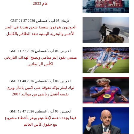
عام 2033
GMT 21:57 2026 الأربعاء ,05 آب / أغسطس
الحوثيون يغرقون سفينة شحن هندية في البحر
الأحمر والبحرية اليمنية تنقذ الطاقم بالكامل
GMT 11:27 2026 الخميس ,06 آب / أغسطس
ميسي يقود إنتر ميامي ويصبح الهداف التاريخي
لكأس الرابطتين
GMT 11:48 2026 الخميس ,06 آب / أغسطس
لوك ليتلر يؤكد تفوقه على لامين يامال ويرى
نفسه أفضل رياضي من مواليد 2007
GMT 12:47 2026 الخميس ,06 آب / أغسطس
فيفا يجدد دعمه لإنفانتينو ويقر بأخطاء مشروع
بيع حقوق كأس العالم