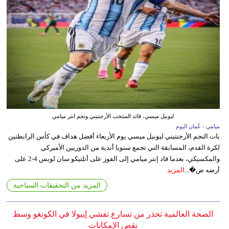
ليونيل ميسي، قائد المنتخب الأرجنتيني ونجم انتر ميامي
ميامي - عُمان اليوم
بات النجم الأرجنتيني ليونيل ميسي يوم الأربعاء أفضل هداف في كأس الرابطتين
لكرة القدم، المسابقة التي تجمع سنويا أندية من الدوريين الأميركي
والمكسيكي، بعدما قاد إنتر ميامي إلى الفوز على أتلتيكو سان لويس 4-2 على
أرضه ض�...
المزيد
المزيد من التحقيقات السياحية
الصحة العالمية تحذر من تسارع تفشي إيبولا في الكونغو وسط
نقص الإمكانات