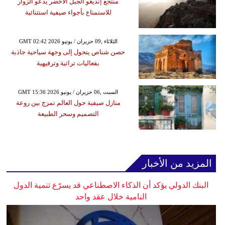
منتجع إنديغو الجبل الأخضر يدعو الزوار
للاستمتاع بأجواء صيفية استثنائية
GMT 02:42 2026 الثلاثاء ,09 حزيران / يونيو
حصن شناص يتحول إلى وجهة سياحية جاذبة
بفعاليات تراثية وترفيهية
GMT 15:36 2026 السبت ,06 حزيران / يونيو
منازل صيفية حول العالم تمزج بين روعة
التصميم وسحر الطبيعة
المزيد من الأخبار
البنك الدولي يؤكد أن الذكاء الاصطناعي قد يسرّع تنمية الدول
النامية خلال عقد واحد