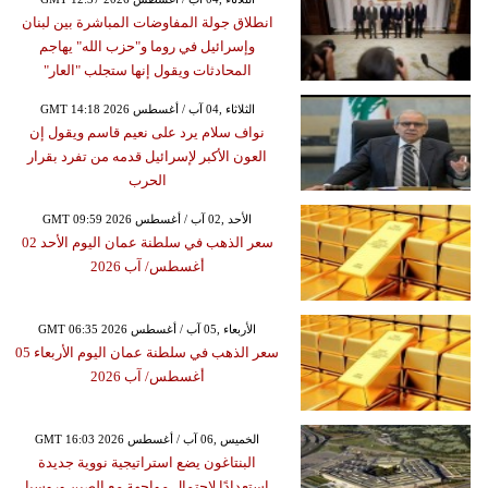
انطلاق جولة المفاوضات المباشرة بين لبنان
وإسرائيل في روما و"حزب الله" يهاجم
المحادثات ويقول إنها ستجلب "العار"
GMT 14:18 2026 الثلاثاء ,04 آب / أغسطس
نواف سلام يرد على نعيم قاسم ويقول إن
العون الأكبر لإسرائيل قدمه من تفرد بقرار
الحرب
GMT 09:59 2026 الأحد ,02 آب / أغسطس
سعر الذهب في سلطنة عمان اليوم الأحد 02
أغسطس/ آب 2026
GMT 06:35 2026 الأربعاء ,05 آب / أغسطس
سعر الذهب في سلطنة عمان اليوم الأربعاء 05
أغسطس/ آب 2026
GMT 16:03 2026 الخميس ,06 آب / أغسطس
البنتاغون يضع استراتيجية نووية جديدة
استعدادًا لاحتمال مواجهة مع الصين وروسيا