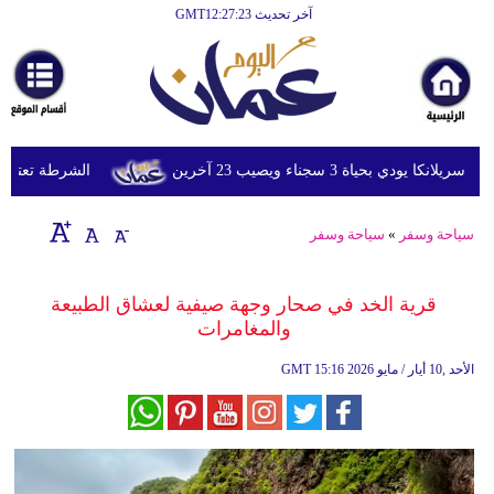
آخر تحديث GMT12:27:23
الرئيسية
أخبارعاجلة
رياضة
ثقافة
 بحياة 3 سجناء ويصيب 23 آخرين
الشرطة تعتقل إمرأ
إقتصاد
سياحة وسفر
»
سياحة وسفر
فن
وموسيقى
قرية الخد في صحار وجهة صيفية لعشاق الطبيعة
والمغامرات
أزياء
15:16 2026 الأحد ,10 أيار / مايو
GMT
صحة
وتغذية
سياحة