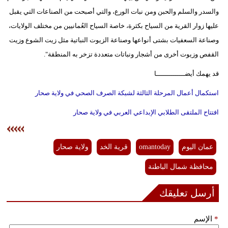
والسدر والسلم والحبن ومن نبات الورع، والتي أصبحت من الصناعات التي يقبل
عليها زوار القرية من السياح بكثرة، خاصة السياح العُمانيين من مختلف الولايات،
وصناعة السعفيات بشتى أنواعها وصناعة الزيوت النباتية مثل زيت الشوع وزيت
القفص وزيوت أخرى من أشجار ونباتات متعددة تزخر به المنطقة".
قد يهمك أيضــــــــــــــا
استكمال أعمال المرحلة الثالثة لشبكة الصرف الصحي في ولاية صحار
افتتاح الملتقى الطلابي الإبداعي العربي في ولاية صحار
عمان اليوم
omantoday
قرية الخد
ولاية صحار
محافظة شمال الباطنة
أرسل تعليقك
*
الإسم