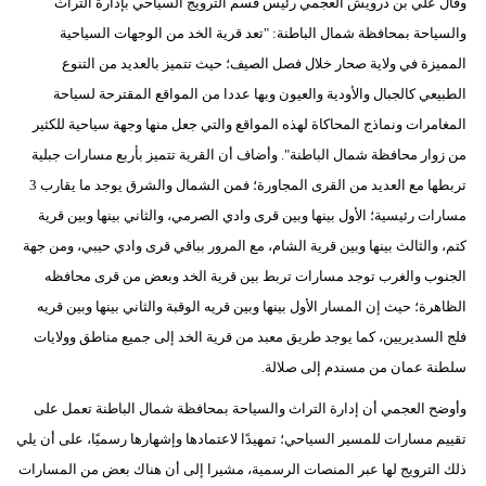
وقال علي بن درويش العجمي رئيس قسم الترويج السياحي بإدارة التراث
والسياحة بمحافظة شمال الباطنة: "تعد قرية الخد من الوجهات السياحية
المميزة في ولاية صحار خلال فصل الصيف؛ حيث تتميز بالعديد من التنوع
الطبيعي كالجبال والأودية والعيون وبها عددا من المواقع المقترحة لسياحة
المغامرات ونماذج المحاكاة لهذه المواقع والتي جعل منها وجهة سياحية للكثير
من زوار محافظة شمال الباطنة". وأضاف أن القرية تتميز بأربع مسارات جبلية
تربطها مع العديد من القرى المجاورة؛ فمن الشمال والشرق يوجد ما يقارب 3
مسارات رئيسية؛ الأول بينها وبين قرى وادي الصرمي، والثاني بينها وبين قرية
كتم، والثالث بينها وبين قرية الشام، مع المرور بباقي قرى وادي حيبي، ومن جهة
الجنوب والغرب توجد مسارات تربط بين قرية الخد وبعض من قرى محافظه
الظاهرة؛ حيث إن المسار الأول بينها وبين قريه الوقبة والثاني بينها وبين قريه
فلج السديريين، كما يوجد طريق معبد من قرية الخد إلى جميع مناطق وولايات
سلطنة عمان من مسندم إلى صلالة.
وأوضح العجمي أن إدارة التراث والسياحة بمحافظة شمال الباطنة تعمل على
تقييم مسارات للمسير السياحي؛ تمهيدًا لاعتمادها وإشهارها رسميًا، على أن يلي
ذلك الترويج لها عبر المنصات الرسمية، مشيرا إلى أن هناك بعض من المسارات