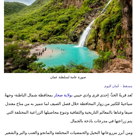
وسفر
ديكور
أخبار
إعلام
تعليم
مرأة
صورة عامة لسلطنة عمان
علوم
مسقط - عُمان اليوم
وتكنولوجيا
تُعد قريةُ الخدِّ- إحدى قرى وادي حيبي ب
ولاية صحار
بمحافظة شمال الباطنة- وجهةً
سياحيةً للكثير من زوار المحافظة خلال فصل الصيف لما تتميز به من مناخ معتدل
بيئة
صيفا وغناها بالمعالم التاريخية والثقافية وتنوع محاصيلها الزراعية المختلفة التي
مدوَّنات
يتم زراعتها في مدرجات باذخة بالجمال.
ومن أبرز مزروعاتها النخيل والحمضيات المختلفة والمانجو والعنب والبر والشعير
أبراج