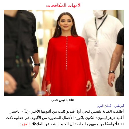
الأمهات المكافحات
الفنانة بلقيس فتحي
أبوظبي - عُمان اليوم
أطلقت الفنانة بلقيس فتحي أول فيديو كليب من ألبومها الأخير «غِلّ»، باختيار
أغنية «زهر ليمون» لتكون باكورة الأعمال المصورة من الألبوم، في خطوة لاقت
تفاعلًا واسعًا من جمهورها، خاصة أن الكليب ابتعد عن الفك�...
المزيد