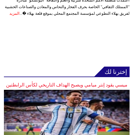
اعتمدت منظمة الأمم المتحدة للتربية والعلم والثقافة "اليونسكو" مبادرة
"الممتلك الثقافي" الخاصة بحرف الفخار والنحاس والمعادن والصناعات الخشبية
لفريق بهلاء التطوعي لمؤسسة المجتمع المحلي بموقع قلعة بهلاء �...
المزيد
إخترنا لك
ميسي يقود إنتر ميامي ويصبح الهداف التاريخي لكأس الرابطتين