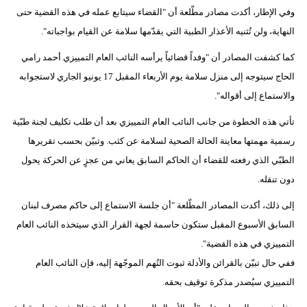
وفي الإطار، أكدت مصادر مطّلعة أن "القضاء سيتابع عمله في هذه القضية حتى
فيديو
النهاية، ولن تُثنيه الأعذار الطبية التي يقدّمها سلامة عن القيام بواجباته".
سيارات
كما كشفت المصادر أن "وفداً قضائياً يرأسه النائب العام التمييزي أحمد رامي
الحاج سيتوجه إلى منزل سلامة يوم الأربعاء المقبل 17 يونيو الجاري لاستجوابه
والاستماع إلى أقواله".
تأتي هذه الخطوة من جانب النائب العام التمييزي بعد أن طلب تكليف لجنة طبّية
رسمية مهمتها معاينة الحالة الصحية لسلامة عن كثب. وتبيّن بحسب تقريرها
الطبّي الذي رفعته للقضاء أن الحاكم السابق يعاني من عجزٍ عن الحركة يحول
دون تنقله.
إلى ذلك، أكدت المصادر المطّلعة "أن جلسة الاستماع إلى حاكم مصرف لبنان
السابق الأسبوع المقبل ستكون حاسمة لجهة القرار الذي سيتخذه النائب العام
التمييزي في هذه القضية".
ففي حال تبيّن بالقرائن والأدلة ثبوت التُهم الموجّهة إليه، فإن النائب العام
التمييزي سيُصدر مذكرة توقيف بحقه.