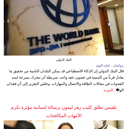
البنك الدولي
بروكسل - عُمان اليوم
قال البنك الدولي إن الذكاء الاصطناعي قد يمكن البلدان النامية من تحقيق ما
يعادل قرناً من التنمية في غضون عقد واحد، شريطة أن تتحرك بسرعة لسد
الفجوات في مجالات الطاقة والاتصال والمهارات. وخلص التقرير إلى أن فقدان
الو�...
المزيد
بلقيس تطلق كليب زهر ليمون برسالة إنسانية مؤثرة تكرم
الأمهات المكافحات