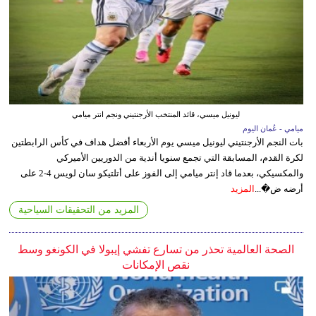
ليونيل ميسي، قائد المنتخب الأرجنتيني ونجم انتر ميامي
ميامي - عُمان اليوم
بات النجم الأرجنتيني ليونيل ميسي يوم الأربعاء أفضل هداف في كأس الرابطتين
لكرة القدم، المسابقة التي تجمع سنويا أندية من الدوريين الأميركي
والمكسيكي، بعدما قاد إنتر ميامي إلى الفوز على أتلتيكو سان لويس 4-2 على
أرضه ض�...
المزيد
المزيد من التحقيقات السياحية
الصحة العالمية تحذر من تسارع تفشي إيبولا في الكونغو وسط
نقص الإمكانات