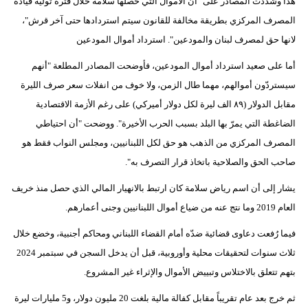
هذا وشددت المصادر على "أن الأموال التي حصلها سلامة خلال فترة توليه قيادة
المصرف المركزي بطريقة مخالفة للقانون سيتم استردادها حتى آخر قرش"،
لانها حق لمصرف لبنان والمودعين". استرداد أموال المودعين
أما على صعيد استرداد أموال المودعين، فأوضحت المصادر المطلعة "أنهم
سيستردّون أموالهم، مهما طال الزمن، ولا خوف من انفلات سعر صرف الليرة
مقابل الدولار (٨٩ الف ليرة لكل دولار أميركي) على رغم الأزمة الاقتصادية
الضاغطة التي يمرّ بها البلد بسبب الحرب الأخيرة". ووضحت "أن احتياطي
المصرف المركزي من الذهب هو حق لكل اللبنانيين، ومجلس النواب فقط هو
صاحب الحق والصلاحية باتخاذ قرار التصرف به".
يشار إلى أن اسم رياض سلامة كان ارتبط بالانهيار المالي الذي حصل منذ خريف
العام 2019 وما نتج عنه من ضياع أموال اللبنانيين وجنى أعمارهم.
فيما رُفعت دعاوى قضائية ضدّه أمام القضاء اللبناني ومحاكم أجنبية، وخضع خلال
ثلاث سنوات لتحقيقات محلية وأوروبية، قبل أن يدخل السجن في سبتمبر 2024
بتهم تتعلق بالاختلاس وتبييض الأموال والإثراء غير المشروع.
ثم خرج بعد عام تقريباً مقابل كفالة مالية بلغت 20 مليون دولار، و5 مليارات ليرة