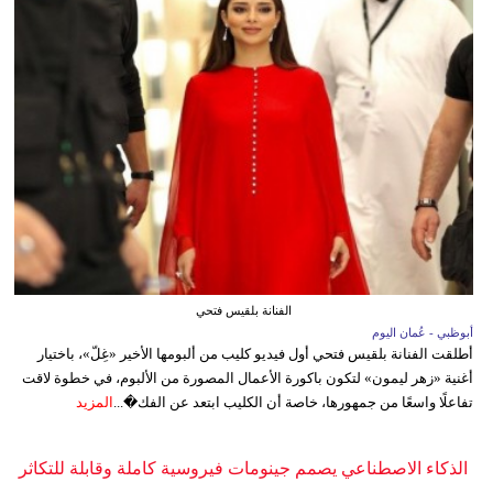
الفنانة بلقيس فتحي
أبوظبي - عُمان اليوم
أطلقت الفنانة بلقيس فتحي أول فيديو كليب من ألبومها الأخير «غِلّ»، باختيار
أغنية «زهر ليمون» لتكون باكورة الأعمال المصورة من الألبوم، في خطوة لاقت
تفاعلًا واسعًا من جمهورها، خاصة أن الكليب ابتعد عن الفك�...
المزيد
الذكاء الاصطناعي يصمم جينومات فيروسية كاملة وقابلة للتكاثر