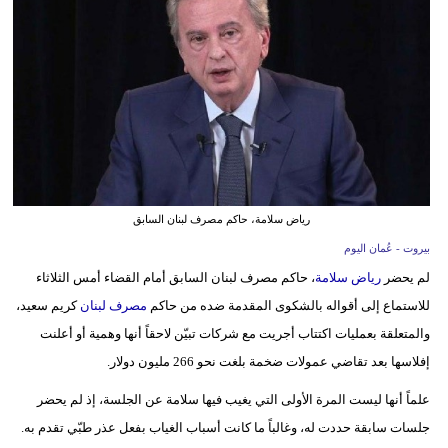
وسفر
ديكور
أخبار
إعلام
تعليم
رياض سلامة، حاكم مصرف لبنان السابق
مرأة
بيروت - عُمان اليوم
علوم
لم يحضر
رياض سلامة
، حاكم مصرف لبنان السابق أمام القضاء أمس الثلاثاء
وتكنولوجيا
للاستماع إلى أقواله بالشكوى المقدمة ضده من حاكم
مصرف لبنان
كريم سعيد،
والمتعلقة بعمليات اكتتاب أجريت مع شركات تبيّن لاحقاً أنها وهمية أو أعلنت
بيئة
إفلاسها بعد تقاضي عمولات ضخمة بلغت نحو 266 مليون دولار.
مدوَّنات
علماً أنها ليست المرة الأولى التي يغيب فيها سلامة عن الجلسة، إذ لم يحضر
جلسات سابقة حددت له، وغالباً ما كانت أسباب الغياب بفعل عذر طبّي تقدم به.
أبراج