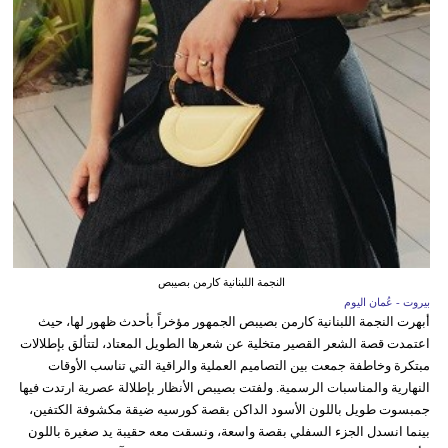
النجمة اللبنانية كارمن بصيبص
بيروت - عُمان اليوم
أبهرت النجمة اللبنانية كارمن بصيبص الجمهور مؤخراً بأحدث ظهور لها، حيث
اعتمدت قصة الشعر القصير متخلية عن شعرها الطويل المعتاد، لتتألق بإطلالات
مبتكرة وخاطفة جمعت بين التصاميم العملية والراقية التي تناسب الأوقات
النهارية والمناسبات الرسمية. ولفتت بصيبص الأنظار بإطلالة عصرية ارتدت فيها
جمبسوت طويل باللون الأسود الداكن بقصة كورسيه ضيقة مكشوفة الكتفين،
بينما انسدل الجزء السفلي بقصة واسعة، ونسقت معه حقيبة يد صغيرة باللون