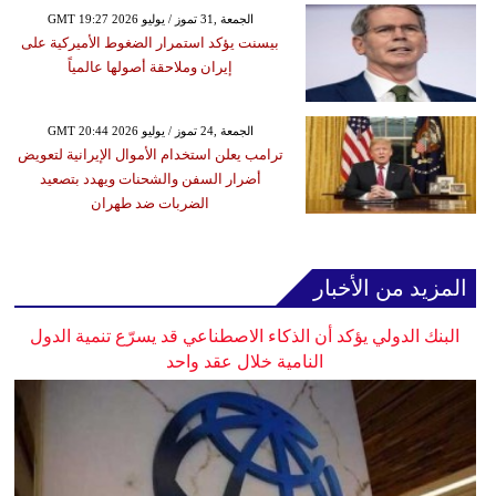
GMT 19:27 2026 الجمعة ,31 تموز / يوليو
بيسنت يؤكد استمرار الضغوط الأميركية على
إيران وملاحقة أصولها عالمياً
GMT 20:44 2026 الجمعة ,24 تموز / يوليو
ترامب يعلن استخدام الأموال الإيرانية لتعويض
أضرار السفن والشحنات ويهدد بتصعيد
الضربات ضد طهران
المزيد من الأخبار
البنك الدولي يؤكد أن الذكاء الاصطناعي قد يسرّع تنمية الدول
النامية خلال عقد واحد