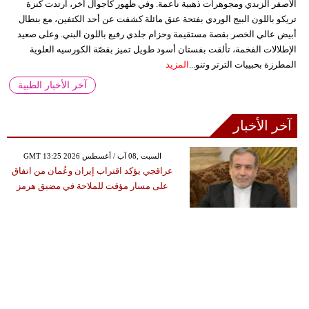
الأصفر الزبدي ومجوهرات ذهبية ناعمة. وفي ظهور كاجوال آخر، ارتدت كنزة
تريكو باللون البيج الوردي بفتحة عنق مائلة كشفت عن أحد الكتفين، مع بنطال
أبيض عالي الخصر بقصة مستقيمة وحزام جلدي رفيع باللون البني. وعلى صعيد
الإطلالات الفخمة، تألقت بفستان أسود طويل تميز بقصّة الكورسيه العلوية
المطرزة بحبيبات الترتر وتنو...
المزيد
آخر الأخبار الطبية
آخر الأخبار
GMT 13:25 2026 السبت ,08 آب / أغسطس
عراقجي يؤكد اقتراب إيران وعُمان من اتفاق
على مسار مؤقت للملاحة في مضيق هرمز