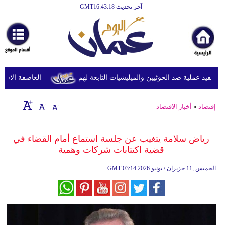
آخر تحديث GMT16:43:18
الرئيسية
أخبارعاجلة
رياضة
ثقافة
نفيذ عملية ضد الحوثيين والميليشيات التابعة لهم
العاصفة الاستوائي
إقتصاد
إقتصاد
»
أخبار الاقتصاد
فن
وموسيقى
رياض سلامة يتغيب عن جلسة استماع أمام القضاء في
قضية اكتتابات شركات وهمية
أزياء
03:14 2026 الخميس ,11 حزيران / يونيو
GMT
صحة
وتغذية
سياحة