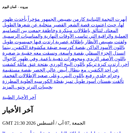
بيروت - عُمان اليوم
أبهرت النجمة اللبنانية كارمن بصيبص الجمهور مؤخراً بأحدث ظهور
لها، حيث اعتمدت قصة الشعر القصير متخلية عن شعرها الطويل
المعتاد، لتتألق بإطلالات مبتكرة وخاطفة جمعت بين التصاميم
العملية والراقية التي تناسب الأوقات النهارية والمناسبات الرسمية.
ولفتت بصيبص الأنظار بإطلالة عصرية ارتدت فيها جمبسوت طويل
باللون الأسود الداكن بقصة كورسيه ضيقة مكشوفة الكتفين، بينما
انسدل الجزء السفلي بقصة واسعة، ونسقت معه حقيبة يد صغيرة
باللون الأصفر الزبدي ومجوهرات ذهبية ناعمة. وفي ظهور كاجوال
آخر، ارتدت كنزة تريكو باللون البيج الوردي بفتحة عنق مائلة كشفت
عن أحد الكتفين، مع بنطال أبيض عالي الخصر بقصة مستقيمة
وحزام جلدي رفيع باللون البني. وعلى صعيد الإطلالات الفخمة،
تألقت بفستان أسود طويل تميز بقصّة الكورسيه العلوية المطرزة
بحبيبات الترتر وتنو...
المزيد
آخر الأخبار الطبية
آخر الأخبار
GMT 21:30 2026 الجمعة ,07 آب / أغسطس