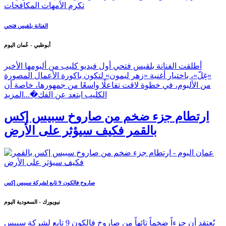
الفنانة بلقيس فتحي
أبوظبي - عُمان اليوم
أطلقت الفنانة بلقيس فتحي أول فيديو كليب من ألبومها الأخير
«غِلّ»، باختيار أغنية «زهر ليمون» لتكون باكورة الأعمال المصورة
من الألبوم، في خطوة لاقت تفاعلًا واسعًا من جمهورها، خاصة أن
الكليب ابتعد عن الفك�...
المزيد
ارتطام جزء ضخم من صاروخ سبيس إكس
بالقمر فكيف سيؤثر على الأرض
صاروخ فالكون 9 تابع لشركة سبيس إكس
نيويورك - السعودية اليوم
يُعتقد أن جزءاً ضخماً تائهاً من صاروخ فالكون 9 تابع لشركة سبيس