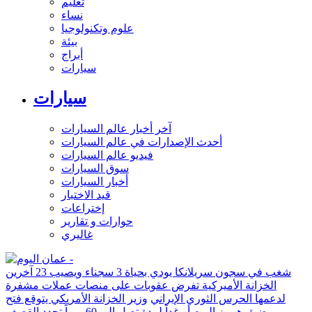
تعليم
نساء
علوم وتكنولوجيا
بيئة
أبراج
سيارات
سيارات
آخر أخبار عالم السيارات
أحدث الإصدارات في عالم السيارات
فيديو عالم السيارات
سوق السيارات
أخبار السيارات
قيد الاختبار
إختراعات
حوارات و تقارير
غاليري
شغب في سجون سريلانكا يودي بحياة 3 سجناء ويصيب 23 آخرين
الخزانة الأميركية تفرض عقوبات على منصات عملات مشفرة
لدعمها الحرس الثوري الإيراني
وزير الخزانة الأمريكي يتوقع فتح
مضيق هرمز اليوم أو غداً لمدة تصل إلى 60 يوماً
تجدد القصف