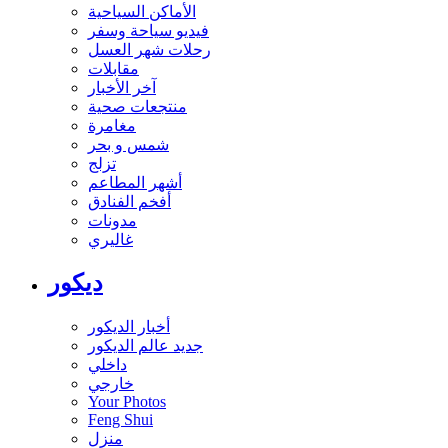
الأماكن السياحية
فيديو سياحة وسفر
رحلات شهر العسل
مقابلات
آخر الأخبار
منتجعات صحية
مغامرة
شمس و بحر
تزلج
أشهر المطاعم
أفخم الفنادق
مدونات
غاليري
ديكور
أخبار الديكور
جديد عالم الديكور
داخلي
خارجي
Your Photos
Feng Shui
منزل