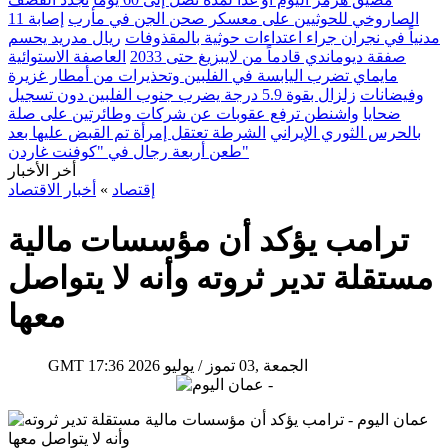
الصاروخي للحوثيين على معسكر صحن الجن في مأرب
إصابة 11
مدنياً في نجران جراء اعتداءات حوثية بالمقذوفات
ريال مدريد يحسم
صفقة ديوماندي قادماً من لايبزيغ حتى 2033
العاصفة الاستوائية
مايماي تضرب اليابسة في الفلبين وتحذيرات من أمطار غزيرة
وفيضانات
زلزال بقوة 5.9 درجة يضرب جنوب الفلبين دون تسجيل
ضحايا
واشنطن ترفع عقوبات عن شركات وطائرتين على صلة
بالحرس الثوري الإيراني
الشرطة تعتقل إمرأة تم القبض عليها بعد
طعن أربعة رجال في "كوفنت غاردن"
أخر الأخبار
إقتصاد
»
أخبار الاقتصاد
ترامب يؤكد أن مؤسسات مالية
مستقلة تدير ثروته وأنه لا يتواصل
معها
17:36 2026 الجمعة ,03 تموز / يوليو
GMT