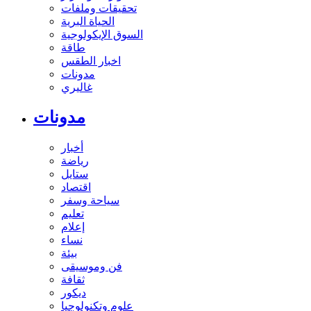
تحقيقات وملفات
الحياة البرية
السوق الإيكولوجية
طاقة
اخبار الطقس
مدونات
غاليري
مدونات
أخبار
رياضة
ستايل
اقتصاد
سياحة وسفر
تعليم
إعلام
نساء
بيئة
فن وموسيقى
ثقافة
ديكور
علوم وتكنولوجيا