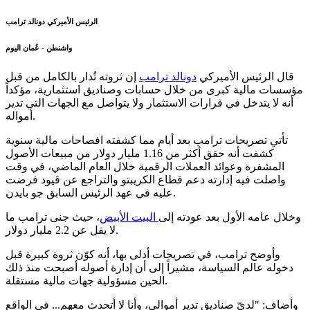
الرئيس الأميركي دونالد ترامب
واشنطن - عُمان اليوم
قال الرئيس الأميركي
دونالد ترامب
إن ثروته تُدار بالكامل من قبل
مؤسسات مالية كبرى من خلال حسابات وصناديق استثمارية، مؤكداً
أنه لا يتدخل في قرارات الاستثمار ولا يتواصل مع الجهات التي تدير
أمواله.
تأتي تصريحات ترامب بعد أيام مما كشفته افصاحات مالية سنوية
كشفت أنه حقق أكثر من 1.16 مليار دولار من مبيعات الأصول
المشفرة وعوائد العملات الرقمية خلال العام الماضي، في وقت
واصلت فيه إدارته دعم قطاع الكريبتو والتراجع عن قيود فرضت
عليه في عهد الرئيس السابق جو بايدن.
وخلال عامه الأول بعد عودته إلى
البيت الأبيض
، حيث جنى ترامب ما
لا يقل عن 2.2 مليار دولار.
وأوضح ترامب، في تصريحات أدلى بها، أنه كوّن ثروة كبيرة قبل
دخوله عالم السياسة، مشيراً إلى أن إدارة أصوله أصبحت منذ ذلك
الحين مسؤولية جهات مالية مستقلة.
وأضاف: "لديّ صناديق تدير أموالي، وأنا لا أتحدث معهم... في الواقع