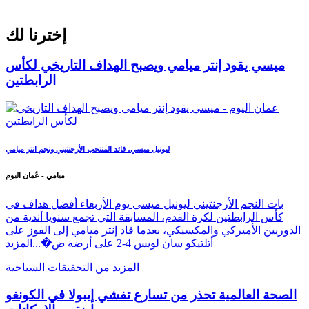
إخترنا لك
ميسي يقود إنتر ميامي ويصبح الهداف التاريخي لكأس
الرابطتين
ليونيل ميسي، قائد المنتخب الأرجنتيني ونجم انتر ميامي
ميامي - عُمان اليوم
بات النجم الأرجنتيني ليونيل ميسي يوم الأربعاء أفضل هداف في
كأس الرابطتين لكرة القدم، المسابقة التي تجمع سنويا أندية من
الدوريين الأميركي والمكسيكي، بعدما قاد إنتر ميامي إلى الفوز على
أتلتيكو سان لويس 4-2 على أرضه ض�...
المزيد
المزيد من التحقيقات السياحية
الصحة العالمية تحذر من تسارع تفشي إيبولا في الكونغو