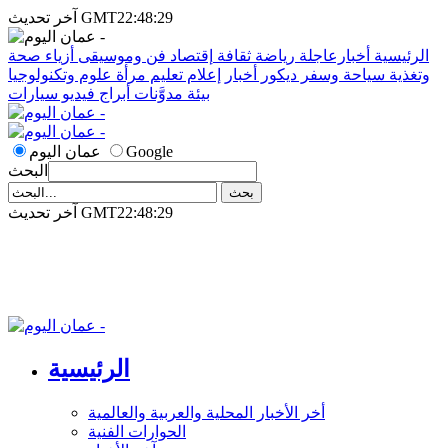
آخر تحديث GMT22:48:29
الرئيسية
أخبارعاجلة
رياضة
ثقافة
إقتصاد
فن وموسيقى
أزياء
صحة
وتغذية
سياحة وسفر
ديكور
أخبار
إعلام
تعليم
مرأة
علوم وتكنولوجيا
بيئة
مدوَّنات
أبراج
فيديو
سيارات
Google
عمان اليوم
البحث
آخر تحديث GMT22:48:29
الرئيسية
أخر الأخبار المحلية والعربية والعالمية
الحوارات الفنية