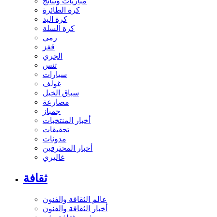
مباريات ونتائج
كرة الطائرة
كرة اليد
كرة السلة
رمي
قفز
الجري
تنس
سيارات
غولف
سباق الخيل
مصارعة
جمباز
أخبار المنتخبات
تحقيقات
مدونات
أخبار المحترفين
غاليري
ثقافة
عالم الثقافة والفنون
أخبار الثقافة والفنون