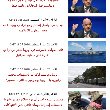
مسؤولو الكرة الأفريقية يجددون دعمهم
لإنفانتينو قبل انتخابات رئاسة فيفا
GMT 11:15 2026 الثلاثاء ,04 آب / أغسطس
فيفا ينفي تواصل إنفانتينو مع ترامب ويؤكد عدم
صحة التقارير الإعلامية
GMT 11:37 2026 الأحد ,02 آب / أغسطس
قائد القوات الأميركية في أوروبا يحذر من تراجع
القدرة على حماية إسرائيل
GMT 13:38 2026 الأحد ,02 آب / أغسطس
روساتوم تتهم أوكرانيا باستهداف محطة
زابوريجيا النووية بهجومين بطائرات مسيّرة
GMT 12:50 2026 الثلاثاء ,04 آب / أغسطس
مجلس السلام يُعلن أن نزع سلاح حماس شرط
لانسحاب إسرائيل وبيان ثلاثي يدين الانتهاكات