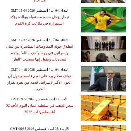
في غزة
GMT 16:04 2026 الثلاثاء ,04 آب / أغسطس
نيمار يؤجل حسم مستقبله ووالده يؤكد
استمراره في ملاعب كرة القدم
GMT 12:37 2026 الثلاثاء ,04 آب / أغسطس
انطلاق جولة المفاوضات المباشرة بين لبنان
وإسرائيل في روما و"حزب الله" يهاجم
المحادثات ويقول إنها ستجلب "العار"
GMT 14:18 2026 الثلاثاء ,04 آب / أغسطس
نواف سلام يرد على نعيم قاسم ويقول إن
العون الأكبر لإسرائيل قدمه من تفرد بقرار
الحرب
GMT 09:59 2026 الأحد ,02 آب / أغسطس
سعر الذهب في سلطنة عمان اليوم الأحد 02
أغسطس/ آب 2026
GMT 06:35 2026 الأربعاء ,05 آب / أغسطس