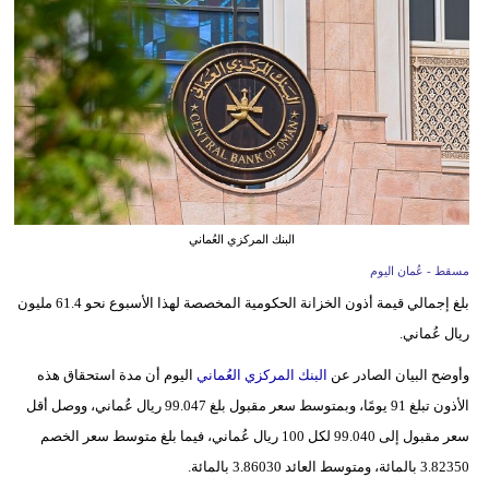
وسفر
ديكور
أخبار
إعلام
تعليم
البنك المركزي العُماني
مرأة
مسقط - عُمان اليوم
علوم
بلغ إجمالي قيمة أذون الخزانة الحكومية المخصصة لهذا الأسبوع نحو 61.4 مليون
وتكنولوجيا
ريال عُماني.
بيئة
وأوضح البيان الصادر عن
البنك المركزي العُماني
اليوم أن مدة استحقاق هذه
الأذون تبلغ 91 يومًا، وبمتوسط سعر مقبول بلغ 99.047 ريال عُماني، ووصل أقل
مدوَّنات
سعر مقبول إلى 99.040 لكل 100 ريال عُماني، فيما بلغ متوسط سعر الخصم
3.82350 بالمائة، ومتوسط العائد 3.86030 بالمائة.
أبراج