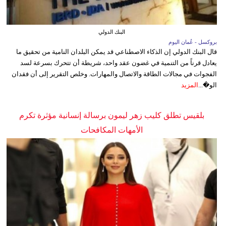
البنك الدولي
بروكسل - عُمان اليوم
قال البنك الدولي إن الذكاء الاصطناعي قد يمكن البلدان النامية من تحقيق ما
يعادل قرناً من التنمية في غضون عقد واحد، شريطة أن تتحرك بسرعة لسد
الفجوات في مجالات الطاقة والاتصال والمهارات. وخلص التقرير إلى أن فقدان
الو�...
المزيد
بلقيس تطلق كليب زهر ليمون برسالة إنسانية مؤثرة تكرم
الأمهات المكافحات