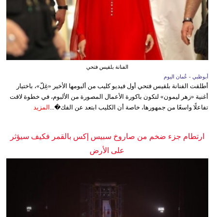
الفنانة بلقيس فتحي
أبوظبي - عُمان اليوم
أطلقت الفنانة بلقيس فتحي أول فيديو كليب من ألبومها الأخير «غِلّ»، باختيار
أغنية «زهر ليمون» لتكون باكورة الأعمال المصورة من الألبوم، في خطوة لاقت
تفاعلًا واسعًا من جمهورها، خاصة أن الكليب ابتعد عن الفك�...
المزيد
ارتطام جزء ضخم من صاروخ سبيس إكس بالقمر فكيف سيؤثر
على الأرض