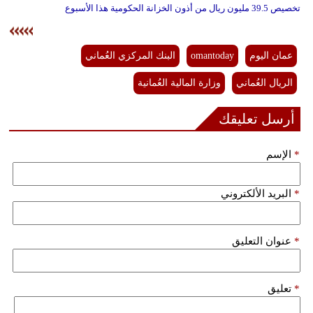
تخصيص 39.5 مليون ريال من أذون الخزانة الحكومية هذا الأسبوع
عمان اليوم
omantoday
البنك المركزي العُماني
الريال العُماني
وزارة المالية العُمانية
أرسل تعليقك
*
الإسم
*
البريد الألكتروني
*
عنوان التعليق
*
تعليق