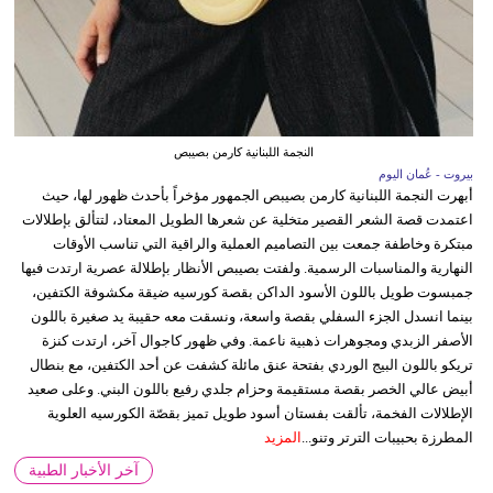
النجمة اللبنانية كارمن بصيبص
بيروت - عُمان اليوم
أبهرت النجمة اللبنانية كارمن بصيبص الجمهور مؤخراً بأحدث ظهور لها، حيث
اعتمدت قصة الشعر القصير متخلية عن شعرها الطويل المعتاد، لتتألق بإطلالات
مبتكرة وخاطفة جمعت بين التصاميم العملية والراقية التي تناسب الأوقات
النهارية والمناسبات الرسمية. ولفتت بصيبص الأنظار بإطلالة عصرية ارتدت فيها
جمبسوت طويل باللون الأسود الداكن بقصة كورسيه ضيقة مكشوفة الكتفين،
بينما انسدل الجزء السفلي بقصة واسعة، ونسقت معه حقيبة يد صغيرة باللون
الأصفر الزبدي ومجوهرات ذهبية ناعمة. وفي ظهور كاجوال آخر، ارتدت كنزة
تريكو باللون البيج الوردي بفتحة عنق مائلة كشفت عن أحد الكتفين، مع بنطال
أبيض عالي الخصر بقصة مستقيمة وحزام جلدي رفيع باللون البني. وعلى صعيد
الإطلالات الفخمة، تألقت بفستان أسود طويل تميز بقصّة الكورسيه العلوية
المطرزة بحبيبات الترتر وتنو...
المزيد
آخر الأخبار الطبية