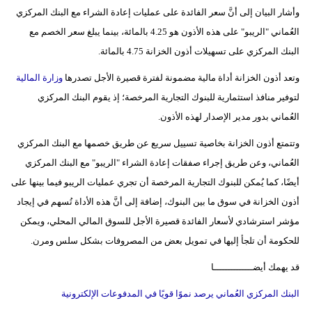
وأشار البيان إلى أنَّ سعر الفائدة على عمليات إعادة الشراء مع البنك المركزي
فيديو
العُماني "الريبو" على هذه الأذون هو 4.25 بالمائة، بينما يبلغ سعر الخصم مع
سيارات
البنك المركزي على تسهيلات أذون الخزانة 4.75 بالمائة.
وتعد أذون الخزانة أداة مالية مضمونة لفترة قصيرة الأجل تصدرها
وزارة المالية
لتوفير منافذ استثمارية للبنوك التجارية المرخصة؛ إذ يقوم البنك المركزي
العُماني بدور مدير الإصدار لهذه الأذون.
وتتمتع أذون الخزانة بخاصية تسييل سريع عن طريق خصمها مع البنك المركزي
العُماني، وعن طريق إجراء صفقات إعادة الشراء "الريبو" مع البنك المركزي
أيضًا، كما يُمكن للبنوك التجارية المرخصة أن تجري عمليات الريبو فيما بينها على
أذون الخزانة في سوق ما بين البنوك، إضافة إلى أنَّ هذه الأداة تُسهم في إيجاد
مؤشر استرشادي لأسعار الفائدة قصيرة الأجل للسوق المالي المحلي، ويمكن
للحكومة أن تلجأ إليها في تمويل بعض من المصروفات بشكل سلس ومرن.
قد يهمك أيضــــــــــــــا
البنك المركزي العُماني يرصد نموًا قويًا في المدفوعات الإلكترونية