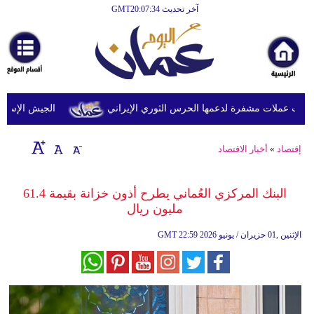
آخر تحديث GMT20:07:34
الرئيسية
أخبارعاجلة
رياضة
ثقافة
 عملات مشفرة لدعمها الحرس الثوري الإيراني
الجيش الإسرائيلي
إقتصاد
إقتصاد
»
أخبار الاقتصاد
فن
وموسيقى
البنك المركزي العُماني يطرح أذون خزانة بقيمة 61.4
مليون ريال
أزياء
22:59 2026 الإثنين ,01 حزيران / يونيو
GMT
صحة
وتغذية
سياحة