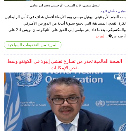
ليونيل ميسي، قائد المنتخب الأرجنتيني ونجم انتر ميامي
ميامي - عُمان اليوم
بات النجم الأرجنتيني ليونيل ميسي يوم الأربعاء أفضل هداف في كأس الرابطتين
لكرة القدم، المسابقة التي تجمع سنويا أندية من الدوريين الأميركي
والمكسيكي، بعدما قاد إنتر ميامي إلى الفوز على أتلتيكو سان لويس 4-2 على
أرضه ض�...
المزيد
المزيد من التحقيقات السياحية
الصحة العالمية تحذر من تسارع تفشي إيبولا في الكونغو وسط
نقص الإمكانات