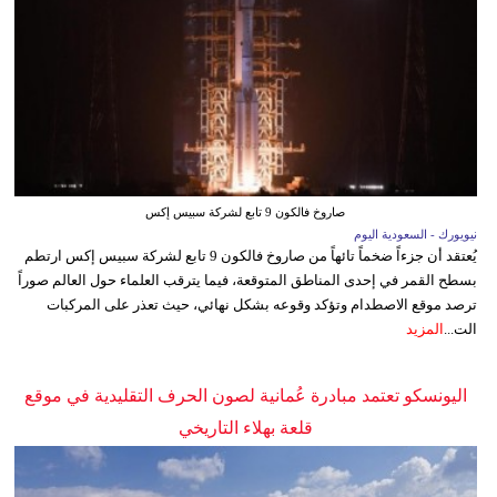
صاروخ فالكون 9 تابع لشركة سبيس إكس
نيويورك - السعودية اليوم
يُعتقد أن جزءاً ضخماً تائهاً من صاروخ فالكون 9 تابع لشركة سبيس إكس ارتطم
بسطح القمر في إحدى المناطق المتوقعة، فيما يترقب العلماء حول العالم صوراً
ترصد موقع الاصطدام وتؤكد وقوعه بشكل نهائي، حيث تعذر على المركبات
الت...
المزيد
اليونسكو تعتمد مبادرة عُمانية لصون الحرف التقليدية في موقع
قلعة بهلاء التاريخي