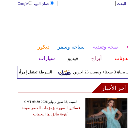
البحث
عمان اليوم
Google
صحة وتغذية
سياحة وسفر
ديكور
دونات
أبراج
فيديو
سيارات
آخرين
الشرطة تعتقل إمرأة تم القبض عليه
آخر الأخبار
GMT 09:39 2026 السبت ,25 تموز / يوليو
فساتين السهرة بزمزمات الخصر صيحة
أنثوية تتألق بها النجمات