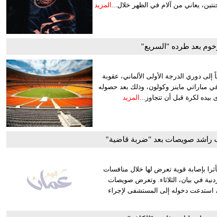
نتين، يعاني من آلام في الظهر خلال...
المزيد
خوم بعد طرده "السريع"
لى دوري الدرجة الأولى الألماني، عقوبة
في مباراتي ماينز وكولون، وذلك بعد حصوله
المزيد
اب راشد صويصات بعد "ضربة قاضية"
ثرا بإصابة قوية تعرض لها خلال منافسات
ردنية في بيان، الثلاثاء. وتعرض صويصات
لاعب من إستونيا في نزال وزن 81 كيلوغراما، استدعت دخوله إلى المستشفى لإجراء