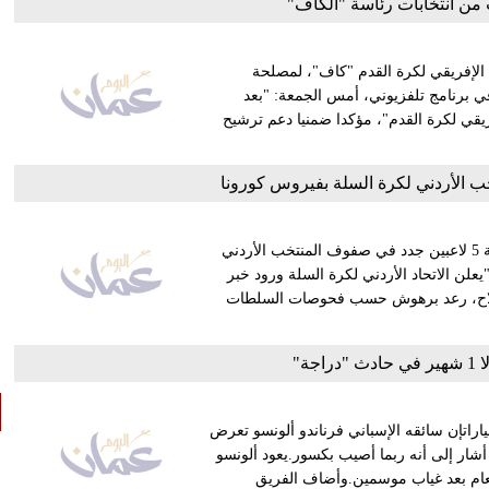
ن انتخابات رئاسة "الكاف"
د الإفريقي لكرة القدم "كاف"، لمصلحة
في برنامج تلفزيوني، أمس الجمعة: "بعد
يقي لكرة القدم"، مؤكدا ضمنيا دعم ترشيح
أعلن الاتحاد الأردني لكرة السلة في بيان رسمي يوم الجمعة، إصابة 5 لاعبين جدد في صفوف المنتخب الأردني
يعلن الاتحاد الأردني لكرة السلة ورود خبر
الصلاح، رعد برهوش حسب فحوصات السلطات
جة"
ألباين المنافس في بطولة العالم لسباقات فورمولا 1 للسياراتإن سائقه الإسباني فرناندو ألونسو تعرض
أشار إلى أنه ربما أصيب بكسور.يعود ألونسو
العام مرتين للمنافسة في سباقات فورمولا 1 هذا العام بعد غياب موسمين.وأضاف الفريق