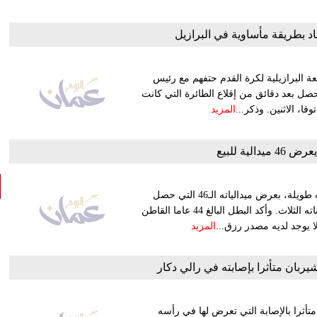
بعة البرازيلية لكرة القدم حتفهم مع رئيس
حصل بعد دقائق من إقلاع الطائرة التي كانت
ا، الاثنين. وذكر...
المزيد
الية للبيع
أقدم عصام الحديدي، بطل مصر في ألعاب القوى للمعاقين لسنوات طويلة، بعرض ميدالياته الـ46 التي حصل
عليها طوال مشواره الرياضي للبيع، من أجل الإنفاق على أسرته وبناته الثلاث. وأكد البطل البالغ 44 عاما القاطن
لا يوجد لديه مصدر رزق...
المزيد
يربان متأثرا بإصابته في رالي دكار
تأثرا بالإصابة التي تعرض لها في رأسه