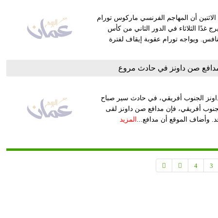
الاثنين أن المهاجم الفرنسي ماركوس تورام
ج غدًا الثلاثاء في الدور الثاني من كأس
نافس. ويواجه تورام عقوبة إيقاف لفترة
مدافع صن داونز في حادث مروع
اونز الجنوب أفريقي، في حادث سير صباح
أحد، في جوهانسبرج، ووفقًا لما نشره موقع "سبورت 24" الجنوب أفريقي، فإن مدافع صن داونز لقى
. وأضاف الموقع أن مدافع...
المزيد
4
3