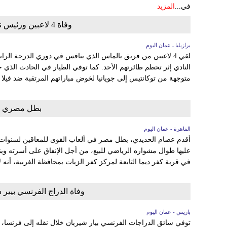
في...
المزيد
وفاة 4 لاعبين ورئيس ناد بطريقة مأساوية في البرازيل
برازيليا ـ عمان اليوم
لقي 4 لاعبين من فريق بالماس الذي ينافس في دوري الدرجة الرا
النادي إثر تحطم طائرتهم الأحد. كما توفي الطيار في الحادث الذي 
متوجهة من توكانتيس إلى جويانيا لخوض مباراتهم المرتقبة ضد فيلا توف
بطل مصري يعرض 46 ميد
القاهرة - عمان اليوم
في قرية كفر ديما التابعة لمركز كفر الزيات بمحافظة الغربية، أنه 
وفاة الدراج الفرنسي بيير ش
باريس - عمان اليوم
توفي سائق الدراجات الفرنسي بيار شيربان خلال نقله إلى فرنسا، م