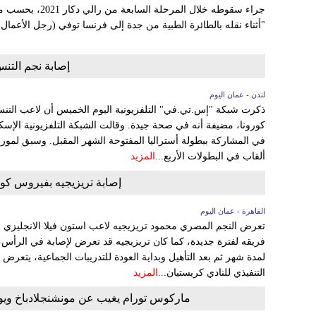
جراء سقوطه خلال ال
"أثناء نقله بالطائرة الطبية من جدة إلى فرنسا توفي (رجل الأعمال البالغ 52 عاما) مت
إصابة نجم التن
لندن - عمان اليوم
ذكرت شبكة "إس.تي.في" التلفزيونية اليوم الخميس أن لاعب الت
كورونا، مضيفة أنه في صحة جيدة. وقالت الشبكة التلفزيونية الإسك
في المشاركة ببطولة أستراليا المفتوحة الشهر المقبل. وسبق لموراي
ألقاب في البطولات الأربع...
المزيد
إصابة تريزيجيه بفيروس كورو
القاهرة - عمان اليوم
تعرض النجم المصري محمود تريزيجيه لاعب استون فيلا الانجليزي ل
فريقه لفترة جديدة، كما كان تريزيجيه قد تعرض لإصابة في الرأس
لمدة شهر ثم بعد التأهيل وبداية العودة للتدريبات الجماعية، يتعر
التنفيذي للنادي كريستيان...
المزيد
ماركوس تورام يغيب عن مونشنجلادباخ ويو