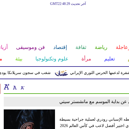
آخر تحديث GMT22:48:29
عاجلة
رياضة
ثقافة
إقتصاد
فن وموسيقى
أزياء
تعليم
مرأة
علوم وتكنولوجيا
بيئة
م
لدعمها الحرس الثوري الإيراني
شغب في سجون سريلانكا يودي بحياة 3 سجناء ويصيب 23 
 عن بداية الموسم مع مانشستر سيتي
سطه الإسباني رودري لعملية جراحية بسيطة
في الظهر. وكان رودري الفائز بجائزة الكرة الذهبية لعام 2024، والذي اختير أفضل لاعب في كأس العالم 2026