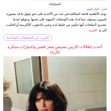
الشوكولاتة
لندن - عُمان اليوم
توجد الأطعمة فائقة المعالجة في عدد من الأغذية على نحو يفوق ما قد يتصوره
كثيرون، وسوف تساعدك هذه الوصفات الشهية على تجنبها. ونتوقع عندما
نشتري المثلجات أنها تتكون من خليط لذيذ وغني بالدهون، كالكريمة أو الحليب،
إلى ج...
المزيد
المزيد من التحقيقات السياحية
أحدث إطلالات كارمن بصيبص شعر قصير واختيارات مبتكرة
للأزياء