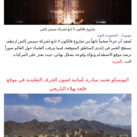
صاروخ فالكون 9 تابع لشركة سبيس إكس
نيويورك - السعودية اليوم
يُعتقد أن جزءاً ضخماً تائهاً من صاروخ فالكون 9 تابع لشركة سبيس إكس ارتطم
بسطح القمر في إحدى المناطق المتوقعة، فيما يترقب العلماء حول العالم صوراً
ترصد موقع الاصطدام وتؤكد وقوعه بشكل نهائي، حيث تعذر على المركبات
الت...
المزيد
اليونسكو تعتمد مبادرة عُمانية لصون الحرف التقليدية في موقع
قلعة بهلاء التاريخي