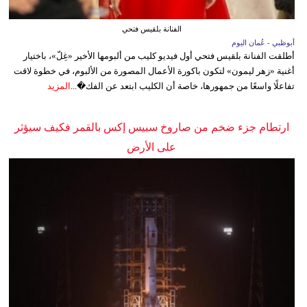
الفنانة بلقيس فتحي
أبوظبي - عُمان اليوم
أطلقت الفنانة بلقيس فتحي أول فيديو كليب من ألبومها الأخير «غِلّ»، باختيار
أغنية «زهر ليمون» لتكون باكورة الأعمال المصورة من الألبوم، في خطوة لاقت
تفاعلًا واسعًا من جمهورها، خاصة أن الكليب ابتعد عن الفك�...
المزيد
ارتطام جزء ضخم من صاروخ سبيس إكس بالقمر فكيف سيؤثر
على الأرض