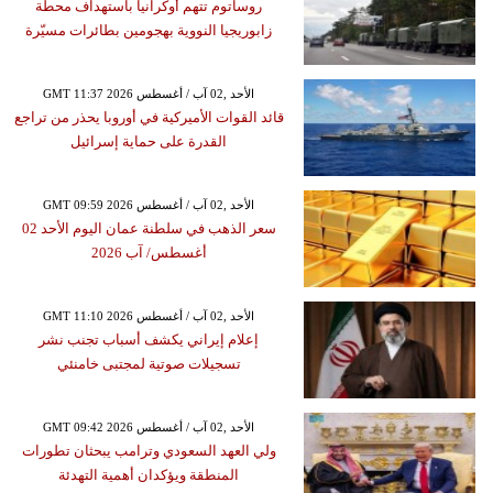
روساتوم تتهم أوكرانيا باستهداف محطة
زابوريجيا النووية بهجومين بطائرات مسيّرة
GMT 11:37 2026 الأحد ,02 آب / أغسطس
قائد القوات الأميركية في أوروبا يحذر من تراجع
القدرة على حماية إسرائيل
GMT 09:59 2026 الأحد ,02 آب / أغسطس
سعر الذهب في سلطنة عمان اليوم الأحد 02
أغسطس/ آب 2026
GMT 11:10 2026 الأحد ,02 آب / أغسطس
إعلام إيراني يكشف أسباب تجنب نشر
تسجيلات صوتية لمجتبى خامنئي
GMT 09:42 2026 الأحد ,02 آب / أغسطس
ولي العهد السعودي وترامب يبحثان تطورات
المنطقة ويؤكدان أهمية التهدئة