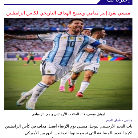
ميسي يقود إنتر ميامي ويصبح الهداف التاريخي لكأس الرابطتين
ليونيل ميسي، قائد المنتخب الأرجنتيني ونجم انتر ميامي
ميامي - عُمان اليوم
بات النجم الأرجنتيني ليونيل ميسي يوم الأربعاء أفضل هداف في كأس الرابطتين
لكرة القدم، المسابقة التي تجمع سنويا أندية من الدوريين الأميركي