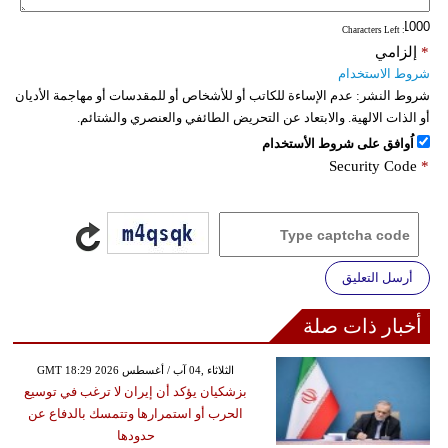
: Characters Left
*
إلزامي
شروط الاستخدام
شروط النشر:
عدم الإساءة للكاتب أو للأشخاص أو للمقدسات أو مهاجمة الأديان
أو الذات الالهية. والابتعاد عن التحريض الطائفي والعنصري والشتائم.
اُوافق على شروط الأستخدام
Security Code
*
أرسل التعليق
أخبار ذات صلة
GMT 18:29 2026 الثلاثاء ,04 آب / أغسطس
بزشكيان يؤكد أن إيران لا ترغب في توسيع
الحرب أو استمرارها وتتمسك بالدفاع عن
حدودها