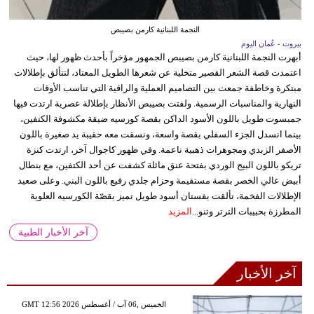
النجمة اللبنانية كارمن بصيبص
بيروت - عُمان اليوم
أبهرت النجمة اللبنانية كارمن بصيبص الجمهور مؤخراً بأحدث ظهور لها، حيث
اعتمدت قصة الشعر القصير متخلية عن شعرها الطويل المعتاد، لتتألق بإطلالات
مبتكرة وخاطفة جمعت بين التصاميم العملية والراقية التي تناسب الأوقات
النهارية والمناسبات الرسمية. ولفتت بصيبص الأنظار بإطلالة عصرية ارتدت فيها
جمبسوت طويل باللون الأسود الداكن بقصة كورسيه ضيقة مكشوفة الكتفين،
بينما انسدل الجزء السفلي بقصة واسعة، ونسقت معه حقيبة يد صغيرة باللون
الأصفر الزبدي ومجوهرات ذهبية ناعمة. وفي ظهور كاجوال آخر، ارتدت كنزة
تريكو باللون البيج الوردي بفتحة عنق مائلة كشفت عن أحد الكتفين، مع بنطال
أبيض عالي الخصر بقصة مستقيمة وحزام جلدي رفيع باللون البني. وعلى صعيد
الإطلالات الفخمة، تألقت بفستان أسود طويل تميز بقصّة الكورسيه العلوية
المطرزة بحبيبات الترتر وتنو...
المزيد
آخر الأخبار الطبية
آخر الأخبار
GMT 12:56 2026 الخميس ,06 آب / أغسطس