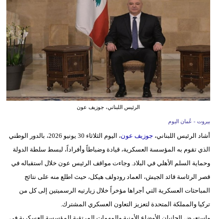
وسفر
ديكور
أخبار
إعلام
تعليم
الرئيس اللبناني، جوزيف عون
مرأة
بيروت - عُمان اليوم
علوم
أشاد الرئيس اللبناني،
جوزيف عون
، اليوم الثلاثاء 30 يونيو 2026، بالدور الوطني
وتكنولوجيا
الذي تقوم به المؤسسة العسكرية، قيادة وضباطاً وأفراداً، لبسط سلطة الدولة
وحماية السلم الأهلي في البلاد. وجاءت مواقف الرئيس عون خلال استقباله في
بيئة
قصر الرئاسة قائد الجيش، العماد رودولف هيكل، حيث اطلع منه على نتائج
مدوَّنات
المباحثات العسكرية التي أجراها مؤخراً خلال زيارتيه الرسميتين إلى كل من
تركيا والمملكة المتحدة لتعزيز التعاون العسكري المشترك.
أبراج
واستعرض الجانبان الأوضاع الأمنية والمهمات المرتقبة للمؤسسة العسكرية في