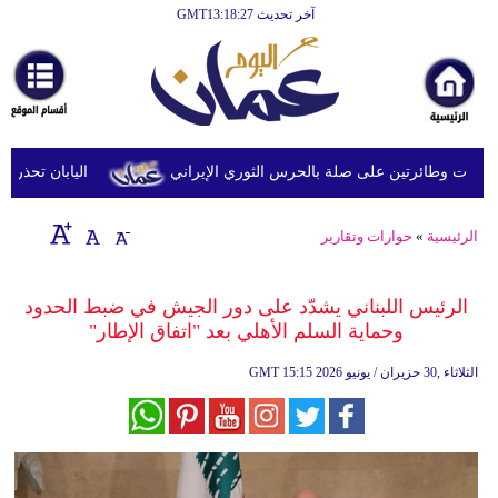
آخر تحديث GMT13:18:27
الرئيسية
أخبارعاجلة
رياضة
ثقافة
 وطائرتين على صلة بالحرس الثوري الإيراني
اليابان تحذر من ا
إقتصاد
الرئيسية
»
حوارات وتقارير
فن
وموسيقى
الرئيس اللبناني يشدّد على دور الجيش في ضبط الحدود
وحماية السلم الأهلي بعد "اتفاق الإطار"
أزياء
15:15 2026 الثلاثاء ,30 حزيران / يونيو
GMT
صحة
وتغذية
سياحة