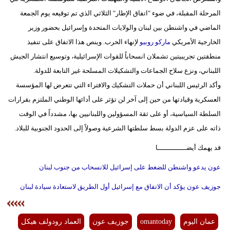
المرحلة المقبلة، في ضوء "اتفاق الإطار" الثلاثي الذي تم توقيعه يوم الجمعة
فيديو
الماضي في واشنطن بين لبنان والولايات المتحدة وإسرائيل بحضور وزير
سيارات
الخارجية الأمريكي
ماركو روبيو
لإنهاء الحرب. وينص هذا الاتفاق على تنفيذ
منطقتين تجريبيتين تشملان انسحاباً للقوات الإسرائيلية، وتوسيع انتشار الجيش
اللبناني، ونزع سلاح الجماعات والتشكيلات المسلحة غير التابعة للدولة.
وأكد الرئيس اللبناني أن حملات التشكيك والافتراء التي تتعرض لها المؤسسة
العسكرية وقيادتها من حين إلى آخر لن تؤثر على أدائها الوطني الملتزم بقرارات
السلطة السياسية، أو على ثقة المسؤولين واللبنانيين بها، مشدداً في الوقت
ذاته على عزم الدولة بسط سلطتها الشرعية وصولاً إلى الحدود الجنوبية للبلاد.
قد يهمك أيضــــــــــــــا
عون يدعو واشنطن للضغط على إسرائيل للانسحاب من جنوب لبنان
جوزيف عون يؤكد أن الاتفاق مع إسرائيل أول الطريق لاستعادة سيادة لبنان
عمان اليوم
omantoday
جوزيف عون
العماد رودولف هيكل