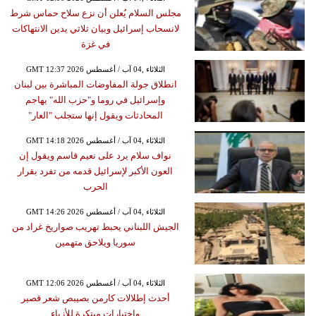
مجلس السلام يُعلن أن نزع سلاح حماس شرط
لانسحاب إسرائيل وبيان ثلاثي يدين الانتهاكات
في غزة
GMT 12:37 2026 الثلاثاء ,04 آب / أغسطس
انطلاق جولة المفاوضات المباشرة بين لبنان
وإسرائيل في روما و"حزب الله" يهاجم
المحادثات ويقول إنها ستجلب "العار"
GMT 14:18 2026 الثلاثاء ,04 آب / أغسطس
نواف سلام يرد على نعيم قاسم ويقول إن
العون الأكبر لإسرائيل قدمه من تفرد بقرار
الحرب
GMT 14:26 2026 الثلاثاء ,04 آب / أغسطس
الجيش اللبناني يحبط تهريب صواريخ غراد من
سوريا ويلاحق متهمين
GMT 12:06 2026 الثلاثاء ,04 آب / أغسطس
أحدث إطلالات كارمن بصيبص شعر قصير
واختيارات مبتكرة للأزياء